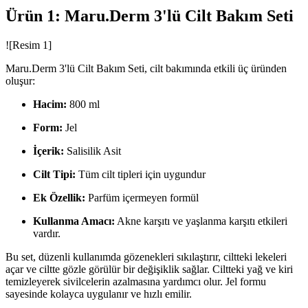
Ürün 1: Maru.Derm 3'lü Cilt Bakım Seti
![Resim 1]
Maru.Derm 3'lü Cilt Bakım Seti, cilt bakımında etkili üç üründen
oluşur:
Hacim:
800 ml
Form:
Jel
İçerik:
Salisilik Asit
Cilt Tipi:
Tüm cilt tipleri için uygundur
Ek Özellik:
Parfüm içermeyen formül
Kullanma Amacı:
Akne karşıtı ve yaşlanma karşıtı etkileri
vardır.
Bu set, düzenli kullanımda gözenekleri sıkılaştırır, ciltteki lekeleri
açar ve ciltte gözle görülür bir değişiklik sağlar. Ciltteki yağ ve kiri
temizleyerek sivilcelerin azalmasına yardımcı olur. Jel formu
sayesinde kolayca uygulanır ve hızlı emilir.