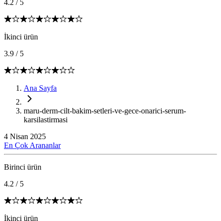
4.2
/
5
İkinci ürün
3.9
/
5
Ana Sayfa
maru-derm-cilt-bakim-setleri-ve-gece-onarici-serum-
karsilastirmasi
4 Nisan 2025
En Çok Arananlar
Birinci ürün
4.2
/
5
İkinci ürün