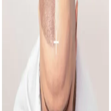
uygulamalarında doğru renk ve teknikler kullanılmalı, makyaj
kalıcılığı sağlanmalıdır.
Yüzde Belirli Bölgedeki Sivilce ve
Hiperpigmentasyonun Nedenleri ve Etkili Çözümleri
Yüzde belirli bir alandaki sivilce ve hiperpigmentasyonun nedenleri
temas dermatiti, bakteriyel enfeksiyon ve çevresel faktörler olabilir.
Doğru bakım ve dermatolojik destekle sorun yönetilebilir.
Makyaja Yeniden Başlamak İçin Temel Ürünler ve
Doğal Teknikler Rehberi
Makyaja dönüşte cilt hazırlığı, doğru ürün seçimi ve göz yapısına
uygun teknikler önemlidir. Doğal ışıkta uygulanan makyaj, gerçek
renk ve uyumu sağlar, günlük hayata kolaylıkla adapte olur.
İlkbahar ve Yaz Düğünleri İçin Doğal ve Şık
Makyaj Teknikleri ve Ürün Önerileri
İlkbahar ve yaz düğünlerinde doğal ve uyumlu makyaj için cilt tonu
uyumu, doğru ürün seçimi ve özel günlere uygun teknikler
önemlidir. Nemlendirme ve kirpik bakımı görünümü tamamlar.