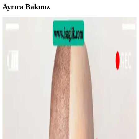
Ayrıca Bakınız
Sülfür Sabunu ile Sırt Aknesi Tedavisi: Etkiler,
Kullanım ve Öneriler
Sülfür sabunu, özellikle mantar kaynaklı sırt aknesinde etkili bir
tedavi seçeneği olarak öne çıkıyor. Kullanım sıklığı ve nemlendirme
önerileri ile cilt sağlığı korunmalı.
Emface Cilt Tedavisi: Yüz Hatları, Yaşlanma ve Cilt
Sağlığı Üzerine Analiz
Emface tedavisi yüz hatlarını belirginleştirirken, bazı kullanıcılar
ciltte hızlı yaşlanma belirtileri gözlemlemektedir. Tedavi etkileri,
yaşlanma ve yaşam tarzı faktörleriyle şekillenmektedir.
Gelin Makyajında Doğallık ve Kalıcılık İçin Temel
İpuçları ve Teknikler
Gelin makyajında doğal görünüm ile profesyonel fotoğraflarda
belirginlik dengelenmeli. Kaş, göz, allık, highlighter ve dudak