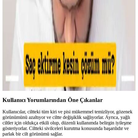
Kaş Bölgesindeki Sivilceyi Gizlemek ve İyileştirmek
İçin Etkili Yöntemler
Kaş bölgesinde oluşan sivilcelerde buz uygulaması, antibakteriyel
kremler ve hidrojel bant kullanımı ile şişlik azaltılır. Yeşil renk
düzeltici ve kapatıcı ile makyajla görünüm minimize edilir, cilt
sağlığı korunur.
Makyajda Kötü Günlerin Nedenleri, Çözümleri ve
Psikolojik Etkileri Üzerine Analiz
Makyajda kötü günlerin teknik nedenleri, cilt koşullarının etkisi ve
uygulama hataları detaylıca inceleniyor. Ayrıca, psikolojik etkiler ve
sosyal algı üzerine önemli bilgiler sunuluyor.
Kullanıcı Yorumlarından Öne Çıkanlar
Kullanıcılar, ciltteki tüm kiri ve pisi mükemmel temizliyor, gözenek
görünümünü azaltıyor ve ciltte değişiklik sağlıyorlar. Ayrıca, yağlı
ciltler için oldukça etkili olup, düzenli kullanımda belirgin iyileşme
gösteriyorlar. Ciltteki sivilceleri kurutma konusunda başarılıdır ve
parlak bir cilt görünümü sağlar.