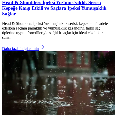
Head & Shoulders İpeksi Yu<muş>aklık Serisi:
Kepeğe Karşı Etkili ve Saçlara Ipeksi Yumuşaklık
Sağlar
Head & Shoulders İpeksi Yu<muş>aklık serisi, kepekle mücadele
ederken saçlara parlaklık ve yumuşaklık kazandırır, farklı saç
tiplerine uygun formülleriyle sağlıklı saçlar için ideal çözümler
sunar.
Daha fazla bilgi edinin