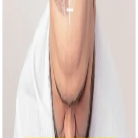
temas dermatiti, bakteriyel enfeksiyon ve çevresel faktörler olabilir.
Doğru bakım ve dermatolojik destekle sorun yönetilebilir.
Makyaja Yeniden Başlamak İçin Temel Ürünler ve
Doğal Teknikler Rehberi
Makyaja dönüşte cilt hazırlığı, doğru ürün seçimi ve göz yapısına
uygun teknikler önemlidir. Doğal ışıkta uygulanan makyaj, gerçek
renk ve uyumu sağlar, günlük hayata kolaylıkla adapte olur.
İlkbahar ve Yaz Düğünleri İçin Doğal ve Şık
Makyaj Teknikleri ve Ürün Önerileri
İlkbahar ve yaz düğünlerinde doğal ve uyumlu makyaj için cilt tonu
uyumu, doğru ürün seçimi ve özel günlere uygun teknikler
önemlidir. Nemlendirme ve kirpik bakımı görünümü tamamlar.
Kaş Bölgesindeki Sivilceyi Gizlemek ve İyileştirmek
İçin Etkili Yöntemler
Kaş bölgesinde oluşan sivilcelerde buz uygulaması, antibakteriyel
kremler ve hidrojel bant kullanımı ile şişlik azaltılır. Yeşil renk
düzeltici ve kapatıcı ile makyajla görünüm minimize edilir, cilt
sağlığı korunur.