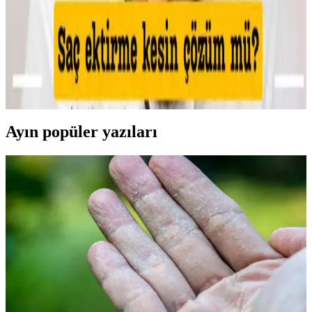
Makyajda Kötü Günlerin Nedenleri, Çözümleri ve
Psikolojik Etkileri Üzerine Analiz
Makyajda kötü günlerin teknik nedenleri, cilt koşullarının etkisi ve
uygulama hataları detaylıca inceleniyor. Ayrıca, psikolojik etkiler ve
sosyal algı üzerine önemli bilgiler sunuluyor.
Ayın popüler yazıları