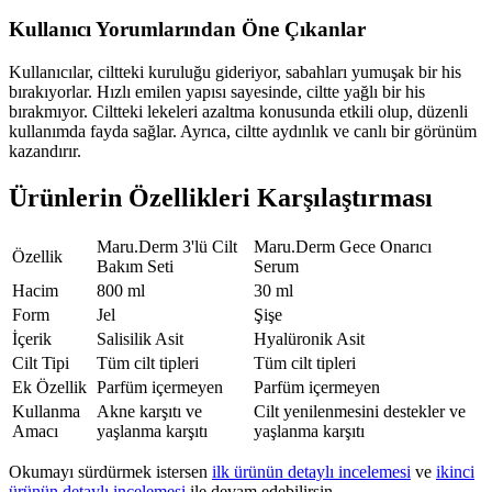
Kullanıcı Yorumlarından Öne Çıkanlar
Kullanıcılar, ciltteki kuruluğu gideriyor, sabahları yumuşak bir his
bırakıyorlar. Hızlı emilen yapısı sayesinde, ciltte yağlı bir his
bırakmıyor. Ciltteki lekeleri azaltma konusunda etkili olup, düzenli
kullanımda fayda sağlar. Ayrıca, ciltte aydınlık ve canlı bir görünüm
kazandırır.
Ürünlerin Özellikleri Karşılaştırması
Maru.Derm 3'lü Cilt
Maru.Derm Gece Onarıcı
Özellik
Bakım Seti
Serum
Hacim
800 ml
30 ml
Form
Jel
Şişe
İçerik
Salisilik Asit
Hyalüronik Asit
Cilt Tipi
Tüm cilt tipleri
Tüm cilt tipleri
Ek Özellik
Parfüm içermeyen
Parfüm içermeyen
Kullanma
Akne karşıtı ve
Cilt yenilenmesini destekler ve
Amacı
yaşlanma karşıtı
yaşlanma karşıtı
Okumayı sürdürmek istersen
ilk ürünün detaylı incelemesi
ve
ikinci
ürünün detaylı incelemesi
ile devam edebilirsin.