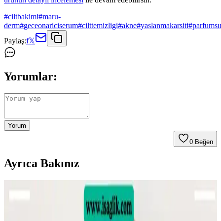
#
ciltbakimi
#
maru-
derm
#
geceonariciserum
#
cilttemizligi
#
akne
#
yaslanmakarsiti
#
parfums
Paylaş:
f
𝕏
Yorumlar:
Yorum
0
Beğen
Ayrıca Bakınız
Sülfür Sabunu ile Sırt Aknesi Tedavisi: Etkiler,
Kullanım ve Öneriler