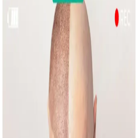
Sülfür sabunu, özellikle mantar kaynaklı sırt aknesinde etkili bir
tedavi seçeneği olarak öne çıkıyor. Kullanım sıklığı ve nemlendirme
önerileri ile cilt sağlığı korunmalı.
Emface Cilt Tedavisi: Yüz Hatları, Yaşlanma ve Cilt
Sağlığı Üzerine Analiz
Emface tedavisi yüz hatlarını belirginleştirirken, bazı kullanıcılar
ciltte hızlı yaşlanma belirtileri gözlemlemektedir. Tedavi etkileri,
yaşlanma ve yaşam tarzı faktörleriyle şekillenmektedir.
Gelin Makyajında Doğallık ve Kalıcılık İçin Temel
İpuçları ve Teknikler
Gelin makyajında doğal görünüm ile profesyonel fotoğraflarda
belirginlik dengelenmeli. Kaş, göz, allık, highlighter ve dudak
uygulamalarında doğru renk ve teknikler kullanılmalı, makyaj
kalıcılığı sağlanmalıdır.
Yüzde Belirli Bölgedeki Sivilce ve
Hiperpigmentasyonun Nedenleri ve Etkili Çözümleri
Yüzde belirli bir alandaki sivilce ve hiperpigmentasyonun nedenleri