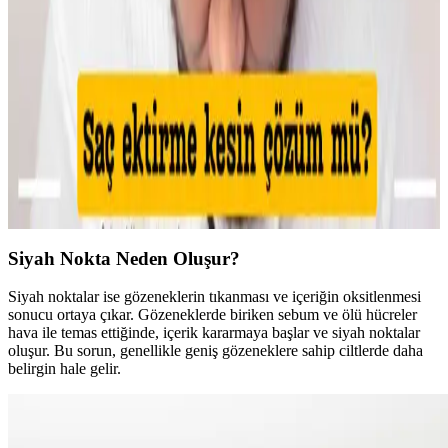
Kaş bölgesinde oluşan sivilcelerde buz uygulaması, antibakteriyel
kremler ve hidrojel bant kullanımı ile şişlik azaltılır. Yeşil renk
düzeltici ve kapatıcı ile makyajla görünüm minimize edilir, cilt
sağlığı korunur.
Makyajda Kötü Günlerin Nedenleri, Çözümleri ve
Psikolojik Etkileri Üzerine Analiz
Makyajda kötü günlerin teknik nedenleri, cilt koşullarının etkisi ve
uygulama hataları detaylıca inceleniyor. Ayrıca, psikolojik etkiler ve
sosyal algı üzerine önemli bilgiler sunuluyor.
Siyah Nokta Neden Oluşur?
Siyah noktalar ise gözeneklerin tıkanması ve içeriğin oksitlenmesi
sonucu ortaya çıkar. Gözeneklerde biriken sebum ve ölü hücreler
hava ile temas ettiğinde, içerik kararmaya başlar ve siyah noktalar
oluşur. Bu sorun, genellikle geniş gözeneklere sahip ciltlerde daha
belirgin hale gelir.