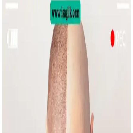
Sülfür Sabunu ile Sırt Aknesi Tedavisi: Etkiler,
Kullanım ve Öneriler
Sülfür sabunu, özellikle mantar kaynaklı sırt aknesinde etkili bir
tedavi seçeneği olarak öne çıkıyor. Kullanım sıklığı ve nemlendirme
önerileri ile cilt sağlığı korunmalı.
Emface Cilt Tedavisi: Yüz Hatları, Yaşlanma ve Cilt
Sağlığı Üzerine Analiz
Emface tedavisi yüz hatlarını belirginleştirirken, bazı kullanıcılar
ciltte hızlı yaşlanma belirtileri gözlemlemektedir. Tedavi etkileri,
yaşlanma ve yaşam tarzı faktörleriyle şekillenmektedir.
Gelin Makyajında Doğallık ve Kalıcılık İçin Temel
İpuçları ve Teknikler
Gelin makyajında doğal görünüm ile profesyonel fotoğraflarda
belirginlik dengelenmeli. Kaş, göz, allık, highlighter ve dudak
uygulamalarında doğru renk ve teknikler kullanılmalı, makyaj
kalıcılığı sağlanmalıdır.
Yüzde Belirli Bölgedeki Sivilce ve