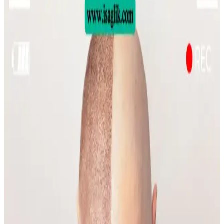
Sülfür Sabunu ile Sırt Aknesi Tedavisi: Etkiler,
Kullanım ve Öneriler
Sülfür sabunu, özellikle mantar kaynaklı sırt aknesinde etkili bir
tedavi seçeneği olarak öne çıkıyor. Kullanım sıklığı ve nemlendirme
önerileri ile cilt sağlığı korunmalı.
Emface Cilt Tedavisi: Yüz Hatları, Yaşlanma ve Cilt
Sağlığı Üzerine Analiz
Emface tedavisi yüz hatlarını belirginleştirirken, bazı kullanıcılar
ciltte hızlı yaşlanma belirtileri gözlemlemektedir. Tedavi etkileri,
yaşlanma ve yaşam tarzı faktörleriyle şekillenmektedir.
Gelin Makyajında Doğallık ve Kalıcılık İçin Temel
İpuçları ve Teknikler
Gelin makyajında doğal görünüm ile profesyonel fotoğraflarda
belirginlik dengelenmeli. Kaş, göz, allık, highlighter ve dudak
uygulamalarında doğru renk ve teknikler kullanılmalı, makyaj
kalıcılığı sağlanmalıdır.
Yüzde Belirli Bölgedeki Sivilce ve