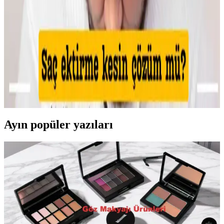
Kaş bölgesinde oluşan sivilcelerde buz uygulaması, antibakteriyel
kremler ve hidrojel bant kullanımı ile şişlik azaltılır. Yeşil renk
düzeltici ve kapatıcı ile makyajla görünüm minimize edilir, cilt
sağlığı korunur.
Makyajda Kötü Günlerin Nedenleri, Çözümleri ve
Psikolojik Etkileri Üzerine Analiz
Makyajda kötü günlerin teknik nedenleri, cilt koşullarının etkisi ve
uygulama hataları detaylıca inceleniyor. Ayrıca, psikolojik etkiler ve
sosyal algı üzerine önemli bilgiler sunuluyor.
Ayın popüler yazıları