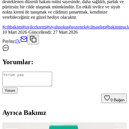
desteklenen düzenli bakım rutini sayesinde, daha sağlıklı, parlak ve
pürüzsüz bir cilde ulaşmak mümkündür. En etkili sivilce ve siyah
nokta kremi ile tanışmak ve cildinizi şımartmak, kendinize
verebileceğiniz en güzel hediye olacaktır.
#
ciltbakimi
#
sivilcekremi
#
siyahnokta
#
gozenek
#
ciltsagligi
#
bakimipucla
10 Mart 2026
·
Güncellendi:
27 Mart 2026
Paylaş:
f
𝕏
Yorumlar:
Yorum
0
Beğen
Ayrıca Bakınız