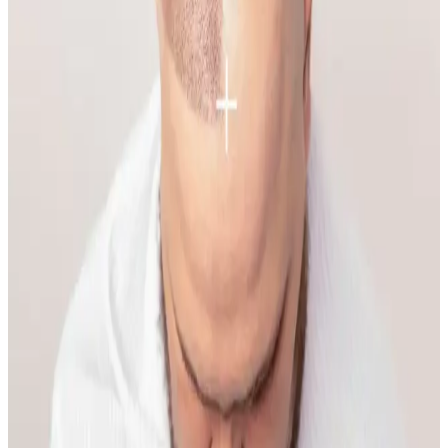
Hiperpigmentasyonun Nedenleri ve Etkili Çözümleri
Yüzde belirli bir alandaki sivilce ve hiperpigmentasyonun nedenleri
temas dermatiti, bakteriyel enfeksiyon ve çevresel faktörler olabilir.
Doğru bakım ve dermatolojik destekle sorun yönetilebilir.
Makyaja Yeniden Başlamak İçin Temel Ürünler ve
Doğal Teknikler Rehberi
Makyaja dönüşte cilt hazırlığı, doğru ürün seçimi ve göz yapısına
uygun teknikler önemlidir. Doğal ışıkta uygulanan makyaj, gerçek
renk ve uyumu sağlar, günlük hayata kolaylıkla adapte olur.
İlkbahar ve Yaz Düğünleri İçin Doğal ve Şık
Makyaj Teknikleri ve Ürün Önerileri
İlkbahar ve yaz düğünlerinde doğal ve uyumlu makyaj için cilt tonu
uyumu, doğru ürün seçimi ve özel günlere uygun teknikler
önemlidir. Nemlendirme ve kirpik bakımı görünümü tamamlar.
Kaş Bölgesindeki Sivilceyi Gizlemek ve İyileştirmek
İçin Etkili Yöntemler