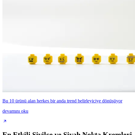
Bu 10 ürünü alan herkes bir anda trend belirleyiciye dönüşüyor
devamını oku
En Etkili Sivilce ve Siyah Nokta Kremleri