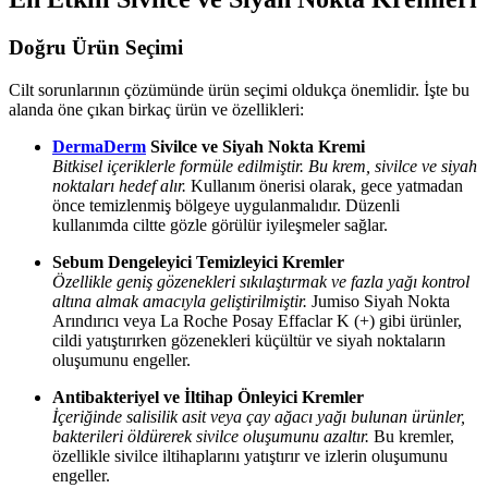
Doğru Ürün Seçimi
Cilt sorunlarının çözümünde ürün seçimi oldukça önemlidir. İşte bu
alanda öne çıkan birkaç ürün ve özellikleri:
DermaDerm
Sivilce ve Siyah Nokta Kremi
Bitkisel içeriklerle formüle edilmiştir. Bu krem, sivilce ve siyah
noktaları hedef alır.
Kullanım önerisi olarak, gece yatmadan
önce temizlenmiş bölgeye uygulanmalıdır. Düzenli
kullanımda ciltte gözle görülür iyileşmeler sağlar.
Sebum Dengeleyici Temizleyici Kremler
Özellikle geniş gözenekleri sıkılaştırmak ve fazla yağı kontrol
altına almak amacıyla geliştirilmiştir.
Jumiso Siyah Nokta
Arındırıcı veya La Roche Posay Effaclar K (+) gibi ürünler,
cildi yatıştırırken gözenekleri küçültür ve siyah noktaların
oluşumunu engeller.
Antibakteriyel ve İltihap Önleyici Kremler
İçeriğinde salisilik asit veya çay ağacı yağı bulunan ürünler,
bakterileri öldürerek sivilce oluşumunu azaltır.
Bu kremler,
özellikle sivilce iltihaplarını yatıştırır ve izlerin oluşumunu
engeller.