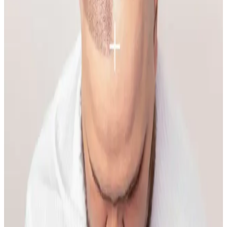
Hiperpigmentasyonun Nedenleri ve Etkili Çözümleri
Yüzde belirli bir alandaki sivilce ve hiperpigmentasyonun nedenleri
temas dermatiti, bakteriyel enfeksiyon ve çevresel faktörler olabilir.
Doğru bakım ve dermatolojik destekle sorun yönetilebilir.
Makyaja Yeniden Başlamak İçin Temel Ürünler ve
Doğal Teknikler Rehberi
Makyaja dönüşte cilt hazırlığı, doğru ürün seçimi ve göz yapısına
uygun teknikler önemlidir. Doğal ışıkta uygulanan makyaj, gerçek
renk ve uyumu sağlar, günlük hayata kolaylıkla adapte olur.
İlkbahar ve Yaz Düğünleri İçin Doğal ve Şık
Makyaj Teknikleri ve Ürün Önerileri
İlkbahar ve yaz düğünlerinde doğal ve uyumlu makyaj için cilt tonu
uyumu, doğru ürün seçimi ve özel günlere uygun teknikler
önemlidir. Nemlendirme ve kirpik bakımı görünümü tamamlar.
Kaş Bölgesindeki Sivilceyi Gizlemek ve İyileştirmek
İçin Etkili Yöntemler