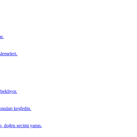
r.
lemeleri.
 bekliyor.
onuları keşfedin.
ın, doğru seçimi yapın.