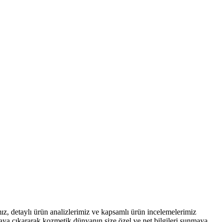
z, detaylı ürün analizlerimiz ve kapsamlı ürün incelemelerimiz
aya çıkararak kozmetik dünyanın size özel ve net bilgileri sunmaya