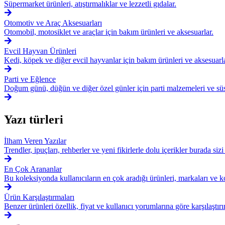
Süpermarket ürünleri, atıştırmalıklar ve lezzetli gıdalar.
Otomotiv ve Araç Aksesuarları
Otomobil, motosiklet ve araçlar için bakım ürünleri ve aksesuarlar.
Evcil Hayvan Ürünleri
Kedi, köpek ve diğer evcil hayvanlar için bakım ürünleri ve aksesuarla
Parti ve Eğlence
Doğum günü, düğün ve diğer özel günler için parti malzemeleri ve süs
Yazı türleri
İlham Veren Yazılar
Trendler, ipuçları, rehberler ve yeni fikirlerle dolu içerikler burada sizi
En Çok Arananlar
Bu koleksiyonda kullanıcıların en çok aradığı ürünleri, markaları ve k
Ürün Karşılaştırmaları
Benzer ürünleri özellik, fiyat ve kullanıcı yorumlarına göre karşılaştır