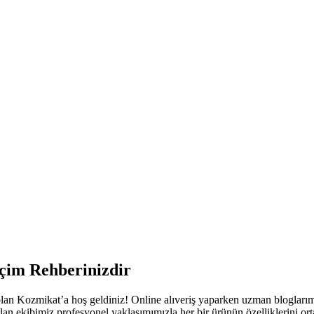
çim Rehberinizdir
lan Kozmikat’a hoş geldiniz! Online alıveriş yaparken uzman bloglarımı
n ekibimiz profesyonel yaklaşımımızla her bir ürünün özelliklerini ort