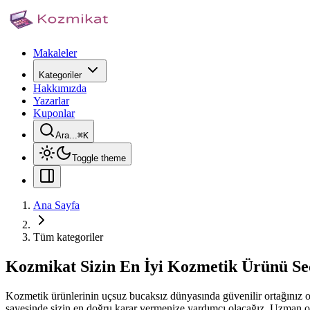
Makaleler
Kategoriler
Hakkımızda
Yazarlar
Kuponlar
Ara...
⌘
K
Toggle theme
Ana Sayfa
Tüm kategoriler
Kozmikat Sizin En İyi Kozmetik Ürünü Se
Kozmetik ürünlerinin uçsuz bucaksız dünyasında güvenilir ortağınız o
sayesinde sizin en doğru karar vermenize yardımcı olacağız. Uzman ola