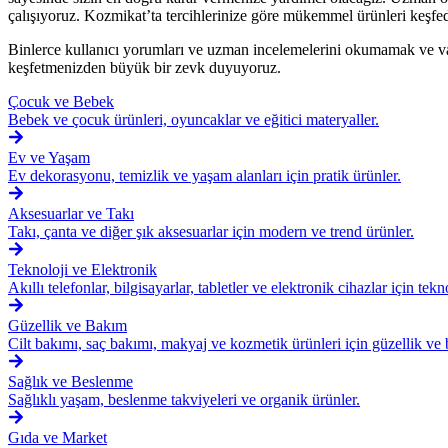
çalışıyoruz. Kozmikat’ta tercihlerinize göre mükemmel ürünleri keşfedi
Binlerce kullanıcı yorumları ve uzman incelemelerini okumamak ve vak
keşfetmenizden büyük bir zevk duyuyoruz.
Çocuk ve Bebek
Bebek ve çocuk ürünleri, oyuncaklar ve eğitici materyaller.
Ev ve Yaşam
Ev dekorasyonu, temizlik ve yaşam alanları için pratik ürünler.
Aksesuarlar ve Takı
Takı, çanta ve diğer şık aksesuarlar için modern ve trend ürünler.
Teknoloji ve Elektronik
Akıllı telefonlar, bilgisayarlar, tabletler ve elektronik cihazlar için tek
Güzellik ve Bakım
Cilt bakımı, saç bakımı, makyaj ve kozmetik ürünleri için güzellik ve 
Sağlık ve Beslenme
Sağlıklı yaşam, beslenme takviyeleri ve organik ürünler.
Gıda ve Market