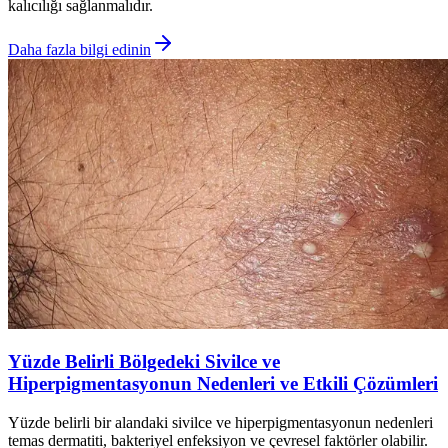
kalıcılığı sağlanmalıdır.
Daha fazla bilgi edinin
Yüzde Belirli Bölgedeki Sivilce ve
Hiperpigmentasyonun Nedenleri ve Etkili Çözümleri
Yüzde belirli bir alandaki sivilce ve hiperpigmentasyonun nedenleri
temas dermatiti, bakteriyel enfeksiyon ve çevresel faktörler olabilir.