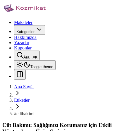
Makaleler
Kategoriler
Hakkımızda
Yazarlar
Kuponlar
Ara...
⌘
K
Toggle theme
Ana Sayfa
Etiketler
#
ciltbakimi
Cilt Bakımı: Sağlığınızı Korumanız için Etkili