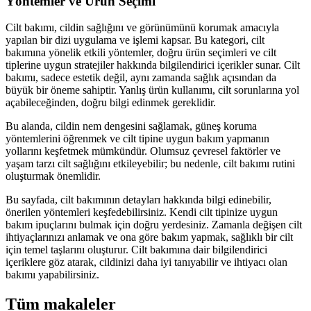
Yöntemler ve Ürün Seçimi
Cilt bakımı, cildin sağlığını ve görünümünü korumak amacıyla
yapılan bir dizi uygulama ve işlemi kapsar. Bu kategori, cilt
bakımına yönelik etkili yöntemler, doğru ürün seçimleri ve cilt
tiplerine uygun stratejiler hakkında bilgilendirici içerikler sunar. Cilt
bakımı, sadece estetik değil, aynı zamanda sağlık açısından da
büyük bir öneme sahiptir. Yanlış ürün kullanımı, cilt sorunlarına yol
açabileceğinden, doğru bilgi edinmek gereklidir.
Bu alanda, cildin nem dengesini sağlamak, güneş koruma
yöntemlerini öğrenmek ve cilt tipine uygun bakım yapmanın
yollarını keşfetmek mümkündür. Olumsuz çevresel faktörler ve
yaşam tarzı cilt sağlığını etkileyebilir; bu nedenle, cilt bakımı rutini
oluşturmak önemlidir.
Bu sayfada, cilt bakımının detayları hakkında bilgi edinebilir,
önerilen yöntemleri keşfedebilirsiniz. Kendi cilt tipinize uygun
bakım ipuçlarını bulmak için doğru yerdesiniz. Zamanla değişen cilt
ihtiyaçlarınızı anlamak ve ona göre bakım yapmak, sağlıklı bir cilt
için temel taşlarını oluşturur. Cilt bakımına dair bilgilendirici
içeriklere göz atarak, cildinizi daha iyi tanıyabilir ve ihtiyacı olan
bakımı yapabilirsiniz.
Tüm makaleler