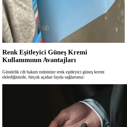
Costco Japonya'da Güneş Koruyucu Ürün
Çeşitliliği, Fiyatlar ve Üyelik Avantajları
Costco Japonya, Japon ve Kore markalarının güneş koruyucularını
dengeli sunuyor. Fiyatlar yerel eczanelerle benzer, ancak paket
avantajları ve üyelik ayrıcalıkları alışverişi cazip kılıyor.
Renk Eşitleyici Güneş Kremi
Kullanımının Avantajları
Gündelik cilt bakım rutininize renk eşitleyici güneş kremi
eklediğinizde, birçok açıdan fayda sağlarsınız: