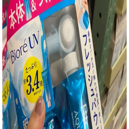
Asya Güzellik Ürünleriyle Fondöten Altı Hazırlık ve
Pürüzsüz Makyaj Teknikleri
Asya güzellik ürünleriyle fondöten altına uygun güneş koruyucu,
nemlendirici ve primer seçimi makyajın pürüzsüz ve kalıcı olmasını
sağlar. Doğru uygulama ve cilt bakımı önemlidir.
Sıcak ve Nemli Havalarda Yağlı Ciltler İçin Hafif ve
Mat Güneş Koruyucu Seçimi
Yağlı ciltler için sıcak ve nemli havalarda tercih edilecek güneş
koruyucuların hafif, mat yapıda ve suya dayanıklı olması gereklidir.
Japon, Kore ve Tayland markaları uygun seçenekler sunar.
Sulfacetamide ve Sülfür İçeren Ürünlerle Seboreik
Dermatit ve Kızarıklık Yönetimi Yöntemleri
Sulfacetamide ve sülfür içeren yıkama ürünleri, Rhofade krem ve
Malezia nemlendirici gibi ürünlerle seboreik dermatit ve cilt
kızarıklığı yönetiminde antimikrobiyal ve nemlendirici etkiler
sağlanır. Aktif maddelerin dönüşümlü kullanımı tedavi etkinliğini
artırır.