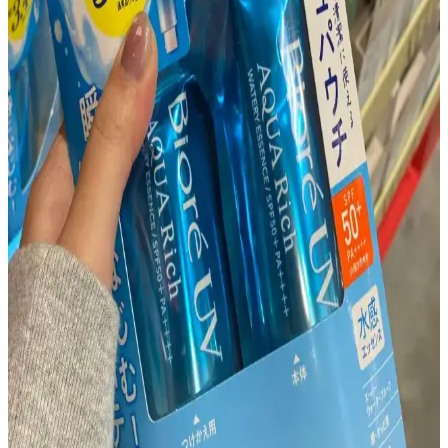
Sulfacetamide ve sülfür içeren yıkama ürünleri, Rhofade krem ve
Malezia nemlendirici gibi ürünlerle seboreik dermatit ve cilt
kızarıklığı yönetiminde antimikrobiyal ve nemlendirici etkiler
sağlanır. Aktif maddelerin dönüşümlü kullanımı tedavi etkinliğini
artırır.
Asya Güzellik Rutini Perspektifinden Kolajen
Üretimini Destekleyen Ürünler ve İçerikler
Asya güzellik rutini kapsamında kolajen üretimini destekleyen
retinol, vitamin C, bakır peptitler ve beslenme önerileri
detaylandırılmıştır. Güneş koruyucu ve cilt yenilenmesini teşvik
eden uygulamalar da ele alınmıştır.
30PlusSkinCare Subreddit'inde Cilt Bakımı
Tartışmaları ve Yaygın Gönderi Türleri İncelemesi
30PlusSkinCare subreddit'inde 30 yaş üstü bireylerin cilt bakımı
deneyimleri, gönderi türleri, cilt tipi önemi ve topluluk içi tartışmalar
detaylı şekilde ele alınıyor. Temel bakım ve yaşlanma yaklaşımları
inceleniyor.