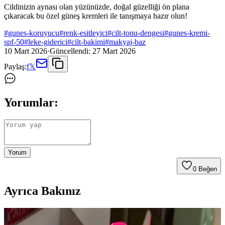
Cildinizin aynası olan yüzünüzde, doğal güzelliği ön plana
çıkaracak bu özel güneş kremleri ile tanışmaya hazır olun!
#
gunes-koruyucu
#
renk-esitleyici
#
cilt-tonu-dengesi
#
gunes-kremi-
spf-50
#
leke-giderici
#
cilt-bakimi
#
makyaj-baz
10 Mart 2026
·
Güncellendi:
27 Mart 2026
Paylaş:
f
𝕏
Yorumlar:
Yorum
0
Beğen
Ayrıca Bakınız
Ağız Çevresinde Perioral Dermatit: Nedenleri,