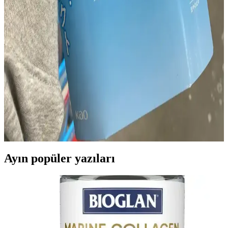
30'lu Yaşlarda Göz Altı ve Nazolabial Çizgilerin
Nedenleri ve Etkili Çözümleri
30 yaş civarında göz altı ve nazolabial çizgilerin oluşumu, ciltteki
yaşlanma belirtileriyle ilişkilidir. Nem kaybı, hacim azalması ve
yaşam tarzı faktörleri çizgileri etkiler. Etkili bakım ve tedavi
yöntemleriyle cilt sağlığı desteklenebilir.
Costco Japonya'da Güneş Koruyucu Ürün
Çeşitliliği, Fiyatlar ve Üyelik Avantajları
Costco Japonya, Japon ve Kore markalarının güneş koruyucularını
dengeli sunuyor. Fiyatlar yerel eczanelerle benzer, ancak paket
avantajları ve üyelik ayrıcalıkları alışverişi cazip kılıyor.
Ayın popüler yazıları