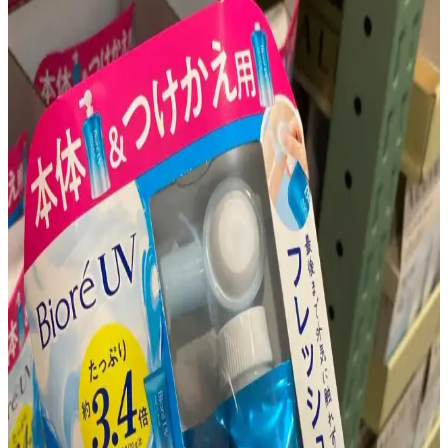
Belirtileri ve Etkili Tedavi Yöntemleri
Perioral dermatit, ağız çevresinde kırmızı kabarcıklar ve
kızarıklıklarla kendini gösteren cilt rahatsızlığıdır. Nedenleri,
belirtileri ve dermatolog kontrolünde uygulanan tedavi yöntemleri
detaylıca ele alınmaktadır.
Asya Güzellik Ürünleriyle Fondöten Altı Hazırlık ve
Pürüzsüz Makyaj Teknikleri
Asya güzellik ürünleriyle fondöten altına uygun güneş koruyucu,
nemlendirici ve primer seçimi makyajın pürüzsüz ve kalıcı olmasını
sağlar. Doğru uygulama ve cilt bakımı önemlidir.
Sıcak ve Nemli Havalarda Yağlı Ciltler İçin Hafif ve
Mat Güneş Koruyucu Seçimi
Yağlı ciltler için sıcak ve nemli havalarda tercih edilecek güneş
koruyucuların hafif, mat yapıda ve suya dayanıklı olması gereklidir.
Japon, Kore ve Tayland markaları uygun seçenekler sunar.
Sulfacetamide ve Sülfür İçeren Ürünlerle Seboreik
Dermatit ve Kızarıklık Yönetimi Yöntemleri