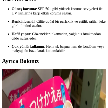
Güneş koruma
: SPF 50+ gibi yüksek koruma seviyeleri ile
UV ışınlarına karşı etkili koruma sağlar.
Renkli formül
: Ciltte doğal bir parlaklık ve eşitlik sağlar, leke
görünümünü azaltır.
Hafif yapısı
: Gözenekleri tıkamadan, yağlı his bırakmadan
cilde nüfuz eder.
Çok yönlü kullanım
: Hem tek başına hem de fondöten veya
makyaj altı baz olarak kullanılabilir.
Ayrıca Bakınız
Ağız Çevresinde Perioral Dermatit: Nedenleri,
Belirtileri ve Etkili Tedavi Yöntemleri
Perioral dermatit, ağız çevresinde kırmızı kabarcıklar ve
kızarıklıklarla kendini gösteren cilt rahatsızlığıdır. Nedenleri,
belirtileri ve dermatolog kontrolünde uygulanan tedavi yöntemleri
detaylıca ele alınmaktadır.