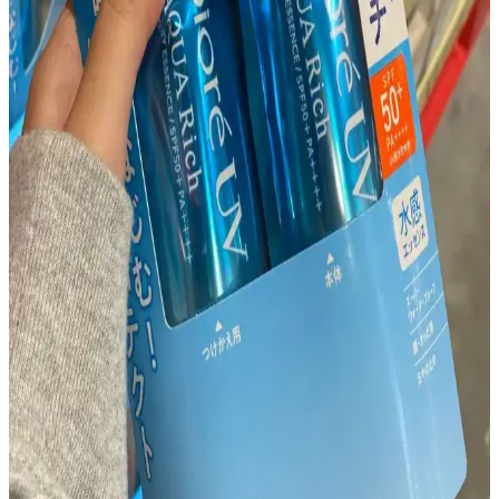
Asya Güzellik Rutini Perspektifinden Kolajen
Üretimini Destekleyen Ürünler ve İçerikler
Asya güzellik rutini kapsamında kolajen üretimini destekleyen
retinol, vitamin C, bakır peptitler ve beslenme önerileri
detaylandırılmıştır. Güneş koruyucu ve cilt yenilenmesini teşvik
eden uygulamalar da ele alınmıştır.
30PlusSkinCare Subreddit'inde Cilt Bakımı
Tartışmaları ve Yaygın Gönderi Türleri İncelemesi
30PlusSkinCare subreddit'inde 30 yaş üstü bireylerin cilt bakımı
deneyimleri, gönderi türleri, cilt tipi önemi ve topluluk içi tartışmalar
detaylı şekilde ele alınıyor. Temel bakım ve yaşlanma yaklaşımları
inceleniyor.
30'lu Yaşlarda Göz Altı ve Nazolabial Çizgilerin
Nedenleri ve Etkili Çözümleri
30 yaş civarında göz altı ve nazolabial çizgilerin oluşumu, ciltteki
yaşlanma belirtileriyle ilişkilidir. Nem kaybı, hacim azalması ve
yaşam tarzı faktörleri çizgileri etkiler. Etkili bakım ve tedavi
yöntemleriyle cilt sağlığı desteklenebilir.