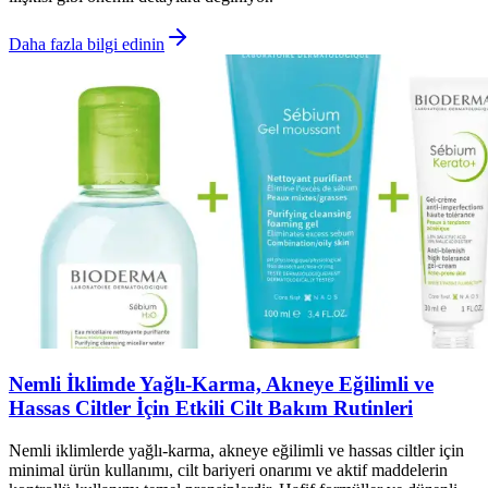
Daha fazla bilgi edinin
Nemli İklimde Yağlı-Karma, Akneye Eğilimli ve
Hassas Ciltler İçin Etkili Cilt Bakım Rutinleri
Nemli iklimlerde yağlı-karma, akneye eğilimli ve hassas ciltler için
minimal ürün kullanımı, cilt bariyeri onarımı ve aktif maddelerin