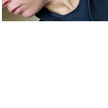
İngiltere Ziyareti Sonrası Sert Suyun Cilt
Sorunlarına Etkisi ve Bakım Önerileri
İngiltere ziyaretinde sert suyun ciltte oluşturduğu sivilce ve tahriş
sorunları, uygun bakım ve ürün seçimiyle azaltılabilir. Ciltteki
değişiklikler için dermatolog desteği gerekebilir.
Daha fazla bilgi edinin