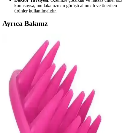
Doktor Tavsiyesi
: Özellikle çocuklar ve hassas ciltler söz
konusuysa, mutlaka uzman görüşü alınmalı ve önerilen
ürünler kullanılmalıdır.
Ayrıca Bakınız
Kaşıntı İçin Güvenli ve Etkili Jel Seçenekleri ile Cilt
Rahatlatıcı Çözümler
Kaşıntıya karşı etkili ve güvenli jellerle cilt tahrişlerini hafifletin,
rahatlatıcı etkilerle yaşam kalitenizi artırın. Doğru ürün seçimi ve
uzman önerileriyle sağlıklı cilde ulaşın.
Ciltte Kaşıntı ve Kızarıklıkla Başa Çıkma
Yöntemleri ve Güncel Tedavi Seçenekleri
Ciltte kaşıntı, kızarıklık ve tahriş, alerjik reaksiyonlar ve irritasyonlar
nedeniyle oluşabilir. Uygun ürünler, doğru bakım ve tedavi
yöntemleriyle bu sorunlar hafifletilebilir.
Hassas Ciltler İçin Etkili ve Güvenli Bakım
Yöntemleri Rehberi