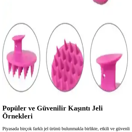
yöntemleriyle rahatlatmak için pratik öneriler ve ürünler hakkında
bilgi edinin.
Ciltte Kaşıntı ve Tahrişi Hafifletmek İçin Güncel
Rahatlatıcı Jeller ve Kullanım İpuçları
Ciltteki kaşıntı ve tahrişi hafifletmek için kullanılan rahatlatıcı jellerin
içerikleri, kullanım ipuçları ve dikkat edilmesi gerekenler hakkında
güncel bilgiler.
Ata Home Yumuşak Silikon Uçlu Saç Derisi Masaj
Tarağı İnceleme ve Kullanım Analizi
Ata Home’nin yumuşak silikon uçlu saç derisi masaj tarağı saç
derisine nazik temasla masaj yapar, kan dolaşımını destekler ve
kepek-kaşıntıyı hafifletebilir. Kokusuz silikon ve vantuzlu tasarımı
duşta güvenli kullanım sağlar; yerli üretimdir.
Popüler ve Güvenilir Kaşıntı Jeli
Örnekleri
Piyasada birçok farklı jel ürünü bulunmakla birlikte, etkili ve güvenli