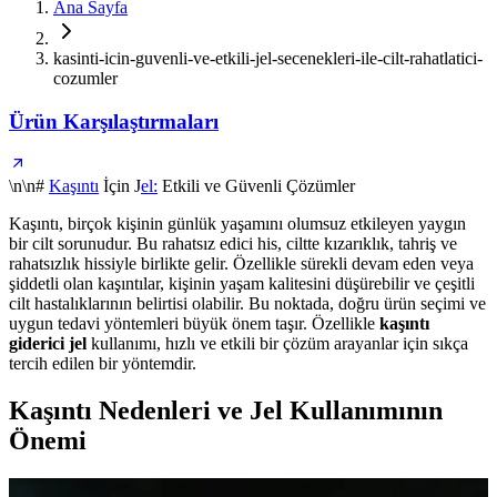
Ana Sayfa
kasinti-icin-guvenli-ve-etkili-jel-secenekleri-ile-cilt-rahatlatici-
cozumler
Ürün Karşılaştırmaları
\n\n#
Kaşıntı
İçin J
el:
Etkili ve Güvenli Çözümler
Kaşıntı, birçok kişinin günlük yaşamını olumsuz etkileyen yaygın
bir cilt sorunudur. Bu rahatsız edici his, ciltte kızarıklık, tahriş ve
rahatsızlık hissiyle birlikte gelir. Özellikle sürekli devam eden veya
şiddetli olan kaşıntılar, kişinin yaşam kalitesini düşürebilir ve çeşitli
cilt hastalıklarının belirtisi olabilir. Bu noktada, doğru ürün seçimi ve
uygun tedavi yöntemleri büyük önem taşır. Özellikle
kaşıntı
giderici jel
kullanımı, hızlı ve etkili bir çözüm arayanlar için sıkça
tercih edilen bir yöntemdir.
Kaşıntı Nedenleri ve Jel Kullanımının
Önemi