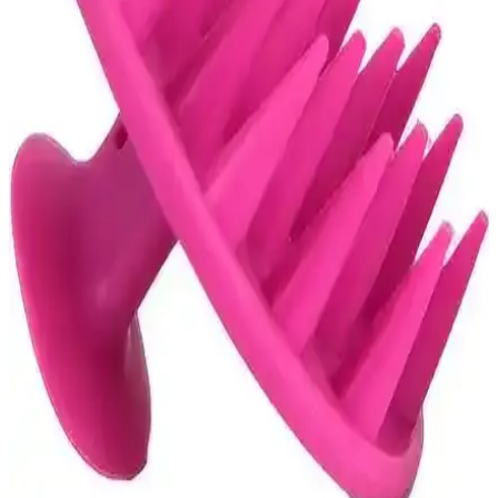
Hassas ciltler için uygun bakım ve ürün seçimleriyle cildinizi
yatıştırın, koruyun ve sağlıklı tutun. Doğru yöntemler ve ürünlerle
tahrişi en aza indirin.
Aşırı Kafa Derisi Kaşıntısı İçin Doğal ve Güvenli
Çözüm Yöntemleri
Kafa derisinde aşırı kaşıntı için doğal ve bitkisel çözümler,
mikroorganizmaları kontrol altına alarak rahatlama sağlar. Güvenli
kullanım ve uzman önerisiyle yaşam kalitenizi yükseltin.
Yüzde Kızarıklık ve Kaşıntı Problemleri: Kozmetik
Ürünlerle İlişkili Nedenler ve Çözüm Yolları
Yüzde kızarıklık ve kaşıntı, kozmetik ürünlerin yanlış kullanımı
veya cilt tipine uygun olmaması nedeniyle oluşabilir. Doğru ürün
seçimi ve bakım ile bu sorunlar hafifletilebilir.
Kafa Derisinde Aşırı Kaşıntı ve Doğru Bakım
Yöntemleri Hakkında Bilgiler
Kafa derisinde aşırı kaşıntı sorununu anlamak ve doğru bakım