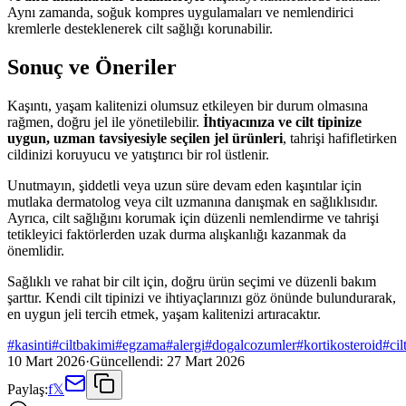
Aynı zamanda, soğuk kompres uygulamaları ve nemlendirici
kremlerle desteklenerek cilt sağlığı korunabilir.
Sonuç ve Öneriler
Kaşıntı, yaşam kalitenizi olumsuz etkileyen bir durum olmasına
rağmen, doğru jel ile yönetilebilir.
İhtiyacınıza ve cilt tipinize
uygun, uzman tavsiyesiyle seçilen jel ürünleri
, tahrişi hafifletirken
cildinizi koruyucu ve yatıştırıcı bir rol üstlenir.
Unutmayın, şiddetli veya uzun süre devam eden kaşıntılar için
mutlaka dermatolog veya cilt uzmanına danışmak en sağlıklısıdır.
Ayrıca, cilt sağlığını korumak için düzenli nemlendirme ve tahrişi
tetikleyici faktörlerden uzak durma alışkanlığı kazanmak da
önemlidir.
Sağlıklı ve rahat bir cilt için, doğru ürün seçimi ve düzenli bakım
şarttır. Kendi cilt tipinizi ve ihtiyaçlarınızı göz önünde bulundurarak,
en uygun jeli tercih etmek, yaşam kalitenizi artıracaktır.
#
kasinti
#
ciltbakimi
#
egzama
#
alergi
#
dogalcozumler
#
kortikosteroid
#
cil
10 Mart 2026
·
Güncellendi:
27 Mart 2026
Paylaş:
f
𝕏