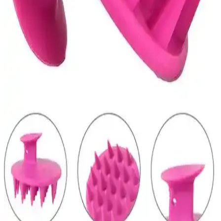
veya cilt tipine uygun olmaması nedeniyle oluşabilir. Doğru ürün
seçimi ve bakım ile bu sorunlar hafifletilebilir.
Kafa Derisinde Aşırı Kaşıntı ve Doğru Bakım
Yöntemleri Hakkında Bilgiler
Kafa derisinde aşırı kaşıntı sorununu anlamak ve doğru bakım
yöntemleriyle rahatlatmak için pratik öneriler ve ürünler hakkında
bilgi edinin.
Ciltte Kaşıntı ve Tahrişi Hafifletmek İçin Güncel
Rahatlatıcı Jeller ve Kullanım İpuçları
Ciltteki kaşıntı ve tahrişi hafifletmek için kullanılan rahatlatıcı jellerin
içerikleri, kullanım ipuçları ve dikkat edilmesi gerekenler hakkında
güncel bilgiler.
Ata Home Yumuşak Silikon Uçlu Saç Derisi Masaj
Tarağı İnceleme ve Kullanım Analizi
Ata Home’nin yumuşak silikon uçlu saç derisi masaj tarağı saç
derisine nazik temasla masaj yapar, kan dolaşımını destekler ve
kepek-kaşıntıyı hafifletebilir. Kokusuz silikon ve vantuzlu tasarımı