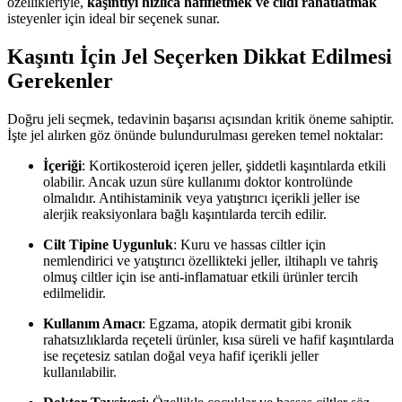
özellikleriyle,
kaşıntıyı hızlıca hafifletmek ve cildi rahatlatmak
isteyenler için ideal bir seçenek sunar.
Kaşıntı İçin Jel Seçerken Dikkat Edilmesi
Gerekenler
Doğru jeli seçmek, tedavinin başarısı açısından kritik öneme sahiptir.
İşte jel alırken göz önünde bulundurulması gereken temel noktalar:
İçeriği
: Kortikosteroid içeren jeller, şiddetli kaşıntılarda etkili
olabilir. Ancak uzun süre kullanımı doktor kontrolünde
olmalıdır. Antihistaminik veya yatıştırıcı içerikli jeller ise
alerjik reaksiyonlara bağlı kaşıntılarda tercih edilir.
Cilt Tipine Uygunluk
: Kuru ve hassas ciltler için
nemlendirici ve yatıştırıcı özellikteki jeller, iltihaplı ve tahriş
olmuş ciltler için ise anti-inflamatuar etkili ürünler tercih
edilmelidir.
Kullanım Amacı
: Egzama, atopik dermatit gibi kronik
rahatsızlıklarda reçeteli ürünler, kısa süreli ve hafif kaşıntılarda
ise reçetesiz satılan doğal veya hafif içerikli jeller
kullanılabilir.