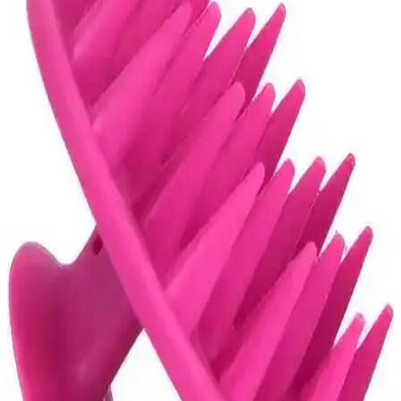
Yöntemleri ve Güncel Tedavi Seçenekleri
Ciltte kaşıntı, kızarıklık ve tahriş, alerjik reaksiyonlar ve irritasyonlar
nedeniyle oluşabilir. Uygun ürünler, doğru bakım ve tedavi
yöntemleriyle bu sorunlar hafifletilebilir.
Hassas Ciltler İçin Etkili ve Güvenli Bakım
Yöntemleri Rehberi
Hassas ciltler için uygun bakım ve ürün seçimleriyle cildinizi
yatıştırın, koruyun ve sağlıklı tutun. Doğru yöntemler ve ürünlerle
tahrişi en aza indirin.
Aşırı Kafa Derisi Kaşıntısı İçin Doğal ve Güvenli
Çözüm Yöntemleri
Kafa derisinde aşırı kaşıntı için doğal ve bitkisel çözümler,
mikroorganizmaları kontrol altına alarak rahatlama sağlar. Güvenli
kullanım ve uzman önerisiyle yaşam kalitenizi yükseltin.
Yüzde Kızarıklık ve Kaşıntı Problemleri: Kozmetik
Ürünlerle İlişkili Nedenler ve Çözüm Yolları
Yüzde kızarıklık ve kaşıntı, kozmetik ürünlerin yanlış kullanımı