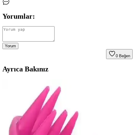
Yorumlar:
Yorum
0
Beğen
Ayrıca Bakınız
Kaşıntı İçin Güvenli ve Etkili Jel Seçenekleri ile Cilt
Rahatlatıcı Çözümler
Kaşıntıya karşı etkili ve güvenli jellerle cilt tahrişlerini hafifletin,
rahatlatıcı etkilerle yaşam kalitenizi artırın. Doğru ürün seçimi ve
uzman önerileriyle sağlıklı cilde ulaşın.
Ciltte Kaşıntı ve Kızarıklıkla Başa Çıkma