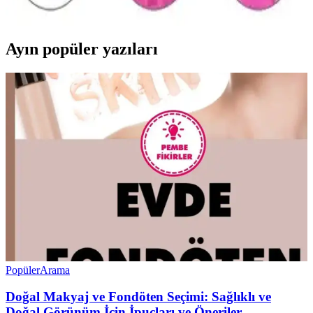
duşta güvenli kullanım sağlar; yerli üretimdir.
Ayın popüler yazıları
Popüler
Arama
Doğal Makyaj ve Fondöten Seçimi: Sağlıklı ve
Doğal Görünüm İçin İpuçları ve Öneriler