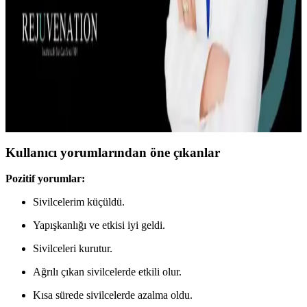
ve tahriş gibi olumsuz reaksiyonlara neden olabilir. Konsantrasyon
ve cilt tipi önemlidir, yama testi önerilir.
Erkeklerde Akne ve Cilt Bakımı: Dr. Linda Xing'in
Bilimsel Yaklaşımları ve Ürün Önerileri
Dr. Linda Xing, erkeklerde akne ve cilt bakımı için özel ürünler,
doğru rutinler ve tedavi yöntemleri sunuyor. Cilt tipi ve beslenme
ilişkisi gibi önemli detaylara değiniyor.
Kullanıcı yorumlarından öne çıkanlar
Pozitif yorumlar:
Sivilcelerim küçüldü.
Yapışkanlığı ve etkisi iyi geldi.
Sivilceleri kurutur.
Ağrılı çıkan sivilcelerde etkili olur.
Kısa sürede sivilcelerde azalma oldu.