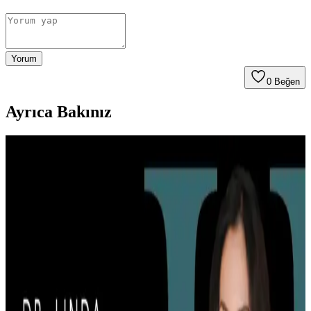
Yorum
0
Beğen
Ayrıca Bakınız
Sülfür Sabunu ile Sırt Aknesi Tedavisi: Etkiler,
Kullanım ve Öneriler
Sülfür sabunu, özellikle mantar kaynaklı sırt aknesinde etkili bir
tedavi seçeneği olarak öne çıkıyor. Kullanım sıklığı ve nemlendirme
önerileri ile cilt sağlığı korunmalı.
Göğüs Bölgesinde Akne ve Cilt Lekeleri: Nedenleri,
Tedavi Yöntemleri ve Bakım Önerileri
Göğüs bölgesinde akne ve cilt lekelerinin nedenleri arasında
folikülit, ter birikimi ve kozmetik ürünler yer alır. Doğru bakım ve