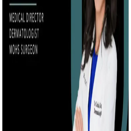
Akne ağrısını azaltmak için dermatolojik tedavi, uygun cilt bakımı
ve yaşam tarzı değişiklikleri önemlidir. Uzman kontrolünde
uygulanan yöntemler ağrılı aknelerin iyileşmesini sağlar.
Akne Nedenleri ve Etkili Bakım: Hormonal, Genetik
ve Çevresel Faktörlerin Rolü
Akne, hormonal, genetik ve çevresel faktörlerin etkileşimiyle oluşan
karmaşık bir cilt sorunudur. Doğru bakım ve tıbbi destekle kontrol
altına alınabilir.
Akne Tedavisinde 2.5 Ayda Kaydedilen İlerleme ve
Bütünsel Yaklaşımlar
Akne tedavisinde yaşam tarzı değişiklikleri, doğru ürün kullanımı ve
psikolojik yaklaşımla 2.5 ayda önemli ilerleme sağlandı. Beslenme,
stres yönetimi ve cilt bakımı birlikte ele alındı.
Niasinamidin Kistik Akneye Yol Açması ve Ciltteki
Farklı Tepkiler Üzerine İnceleme
Niasinamid cilt bakımında yaygın olsa da, bazı kişilerde kistik akne