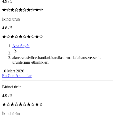
4.9
/
5
İkinci ürün
4.8
/
5
Ana Sayfa
akne-ve-sivilce-bantlari-karsilastirmasi-dahaus-ve-seul-
urunlerinin-etkinlikleri
10 Mart 2026
En Çok Arananlar
Birinci ürün
4.9
/
5
İkinci ürün