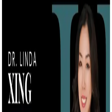
Sülfür Sabunu ile Sırt Aknesi Tedavisi: Etkiler,
Kullanım ve Öneriler
Sülfür sabunu, özellikle mantar kaynaklı sırt aknesinde etkili bir
tedavi seçeneği olarak öne çıkıyor. Kullanım sıklığı ve nemlendirme
önerileri ile cilt sağlığı korunmalı.
Göğüs Bölgesinde Akne ve Cilt Lekeleri: Nedenleri,
Tedavi Yöntemleri ve Bakım Önerileri
Göğüs bölgesinde akne ve cilt lekelerinin nedenleri arasında
folikülit, ter birikimi ve kozmetik ürünler yer alır. Doğru bakım ve
dermatolojik tedavi ile sorunlar kontrol altına alınabilir.
Curel Yoğun Nemlendirici Krem: Hassas ve Sorunlu
Ciltler İçin Etkili Nemlendirme Çözümü
Curel yoğun nemlendirici krem, hassas ve kuru ciltler için kokusuz,
hızlı emilen bir nemlendirme sunar. Kullanıcılar kuruluk ve
pürüzlerde iyileşme gözlemlerken, bazı ciltlerde olumsuz
reaksiyonlar görülebilir.
Akne Ağrısını Azaltmak İçin Dermatolojik Tedavi ve
Etkili Bakım Yöntemleri