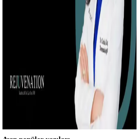
Akne Tedavisinde 2.5 Ayda Kaydedilen İlerleme ve
Bütünsel Yaklaşımlar
Akne tedavisinde yaşam tarzı değişiklikleri, doğru ürün kullanımı ve
psikolojik yaklaşımla 2.5 ayda önemli ilerleme sağlandı. Beslenme,
stres yönetimi ve cilt bakımı birlikte ele alındı.
Niasinamidin Kistik Akneye Yol Açması ve Ciltteki
Farklı Tepkiler Üzerine İnceleme
Niasinamid cilt bakımında yaygın olsa da, bazı kişilerde kistik akne
ve tahriş gibi olumsuz reaksiyonlara neden olabilir. Konsantrasyon
ve cilt tipi önemlidir, yama testi önerilir.
Erkeklerde Akne ve Cilt Bakımı: Dr. Linda Xing'in
Bilimsel Yaklaşımları ve Ürün Önerileri
Dr. Linda Xing, erkeklerde akne ve cilt bakımı için özel ürünler,
doğru rutinler ve tedavi yöntemleri sunuyor. Cilt tipi ve beslenme
ilişkisi gibi önemli detaylara değiniyor.