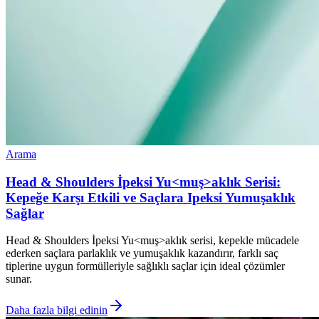
Arama
Head & Shoulders İpeksi Yu<muş>aklık Serisi:
Kepeğe Karşı Etkili ve Saçlara Ipeksi Yumuşaklık
Sağlar
Head & Shoulders İpeksi Yu<muş>aklık serisi, kepekle mücadele
ederken saçlara parlaklık ve yumuşaklık kazandırır, farklı saç
tiplerine uygun formülleriyle sağlıklı saçlar için ideal çözümler
sunar.
Daha fazla bilgi edinin