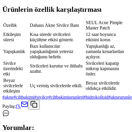
Ürünlerin özellik karşılaştırması
SEUL Acne Pimple
Özellik
Dahaus Akne Sivilce Banı
Master Patch
Etkileşim
Kısa sürede sivilceleri
12 saat boyunca
süresi
küçültme etkisi gösterir.
etkisini korur.
Bazı kullanıcılar
Yapışkanlığı az,
Yapışkanlık
yapışkanlığının yetersiz
zamanla kenarlardan
olduğunu belirtir.
açılıyor.
Sivilce
Sivilceleri kapatıp
Sivilceleri kurutur ve iltihabı
üzerindeki
mikrop kapmasını
azaltır.
etki
önler.
Beyaz
Beyaz sivilcelerde
sivilcelerle
Uç vermiş sivilcelerde etkili.
oldukça etkilidir.
etkileşim
#
akne
#
ciltbakimi
#
sivilce
#
ciltbakimiurunleri
#
hidrokolloid
#
akneurunle
Paylaş:
f
𝕏
Yorumlar: