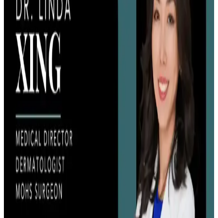
dermatolojik tedavi ile sorunlar kontrol altına alınabilir.
Curel Yoğun Nemlendirici Krem: Hassas ve Sorunlu
Ciltler İçin Etkili Nemlendirme Çözümü
Curel yoğun nemlendirici krem, hassas ve kuru ciltler için kokusuz,
hızlı emilen bir nemlendirme sunar. Kullanıcılar kuruluk ve
pürüzlerde iyileşme gözlemlerken, bazı ciltlerde olumsuz
reaksiyonlar görülebilir.
Akne Ağrısını Azaltmak İçin Dermatolojik Tedavi ve
Etkili Bakım Yöntemleri
Akne ağrısını azaltmak için dermatolojik tedavi, uygun cilt bakımı
ve yaşam tarzı değişiklikleri önemlidir. Uzman kontrolünde
uygulanan yöntemler ağrılı aknelerin iyileşmesini sağlar.
Akne Nedenleri ve Etkili Bakım: Hormonal, Genetik
ve Çevresel Faktörlerin Rolü
Akne, hormonal, genetik ve çevresel faktörlerin etkileşimiyle oluşan
karmaşık bir cilt sorunudur. Doğru bakım ve tıbbi destekle kontrol
altına alınabilir.