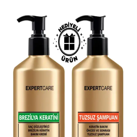
Saç Düzleştirici Fırça ve Tarak Karşılaştırması:
Hangi Ürün Sizin İçin Uygun
Fakir Illusion Effect ve Grundig HB 5850 saç düzleştirici ürünlerini
teknik özellikleri ve kullanıcı yorumlarıyla karşılaştırıyoruz, saç
tipinize uygun en iyi seçeneği belirlemenize yardımcı oluyoruz.
Grundig HS 7033 ve HS 5330 Saç Düzleştiricilerinin
Detaylı Karşılaştırması
İşte Grundig HS 7033 ve HS 5330 modellerinin özellikleri,
performansları ve kullanıcı yorumlarıyla detaylı karşılaştırması.
Hangi cihaz sizin için daha uygun?
Grundig HS 7031 ve Remington S6500 Saç
Düzleştirici Karşılaştırması
Grundig HS 7031 ve Remington S6500 modellerinin özellikleri,
kullanıcı yorumları ve karşılaştırmasıyla en iyi seçimi yapın.
Bio Keratin Gold ve Torino Brezilya Keratini