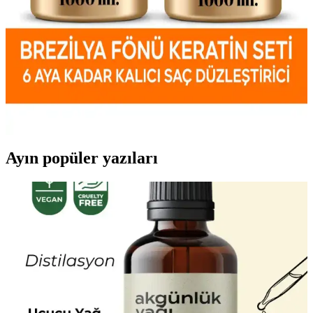
özellikleri inceleyerek, ihtiyaçlarınıza en uygun ürünü seçmenize
yardımcı olacak detaylı karşılaştırma.
Biocure saç düzleştirici ürünleri karşılaştırması:
Brezilya keratin ve keratin bakımı özellikleri
İki popüler Biocure saç düzleştirici ürününü karşılaştırıyoruz.
Uygulama kolaylığı, etkisi ve kullanıcı yorumlarıyla saç tipinize
uygun en iyi seçeneği bulun.
Ayın popüler yazıları