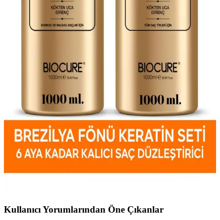
Karşılaştırması: Hangi Ürün Daha Etkili
Bio Keratin Gold ve Torino Brezilya Keratini ürünlerini detaylı
karşılaştırıyoruz. Elektriklenmeyi önleyen, parlaklık ve düzleştirme
sağlayan bu ürünler, farklı saç tiplerine uygun olup kalıcılık ve
kullanım kolaylığı açısından değerlendirilmiştir.
Saç Düzleştirici ve Kurutma Makineleri
Karşılaştırması: En İyi Seçenekler ve Özellikler
Saç düzleştirici ve kurutma makineleri arasındaki farkları ve
özellikleri inceleyerek, ihtiyaçlarınıza en uygun ürünü seçmenize
yardımcı olacak detaylı karşılaştırma.
Biocure saç düzleştirici ürünleri karşılaştırması:
Brezilya keratin ve keratin bakımı özellikleri
İki popüler Biocure saç düzleştirici ürününü karşılaştırıyoruz.
Uygulama kolaylığı, etkisi ve kullanıcı yorumlarıyla saç tipinize
uygun en iyi seçeneği bulun.
Kullanıcı Yorumlarından Öne Çıkanlar