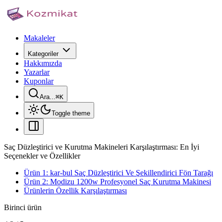
Makaleler
Kategoriler
Hakkımızda
Yazarlar
Kuponlar
Ara...
⌘
K
Toggle theme
Saç Düzleştirici ve Kurutma Makineleri Karşılaştırması: En İyi
Seçenekler ve Özellikler
Ürün 1: kar-bul Saç Düzleştirici Ve Şekillendirici Fön Tarağı
Ürün 2: Modizu 1200w Profesyonel Saç Kurutma Makinesi
Ürünlerin Özellik Karşılaştırması
Birinci ürün