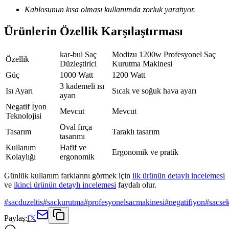
Kablosunun kısa olması kullanımda zorluk yaratıyor.
Ürünlerin Özellik Karşılaştırması
kar-bul Saç
Modizu 1200w Profesyonel Saç
Özellik
Düzleştirici
Kurutma Makinesi
Güç
1000 Watt
1200 Watt
3 kademeli ısı
Isı Ayarı
Sıcak ve soğuk hava ayarı
ayarı
Negatif İyon
Mevcut
Mevcut
Teknolojisi
Oval fırça
Tasarım
Taraklı tasarım
tasarımı
Kullanım
Hafif ve
Ergonomik ve pratik
Kolaylığı
ergonomik
Günlük kullanım farklarını görmek için
ilk ürünün detaylı incelemesi
ve
ikinci ürünün detaylı incelemesi
faydalı olur.
#
sacduzeltis
#
sackurutma
#
profesyonelsacmakinesi
#
negatifiyon
#
sacsek
Paylaş:
f
𝕏