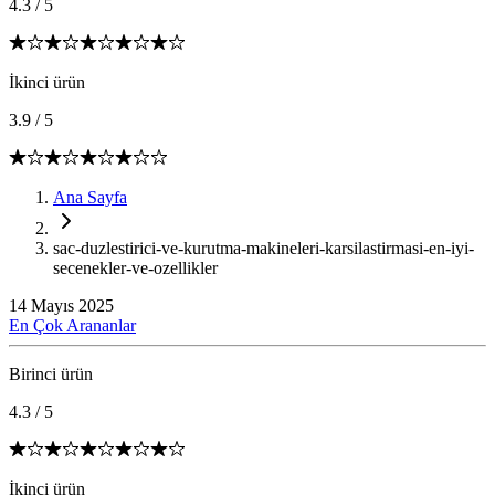
4.3
/
5
İkinci ürün
3.9
/
5
Ana Sayfa
sac-duzlestirici-ve-kurutma-makineleri-karsilastirmasi-en-iyi-
secenekler-ve-ozellikler
14 Mayıs 2025
En Çok Arananlar
Birinci ürün
4.3
/
5
İkinci ürün