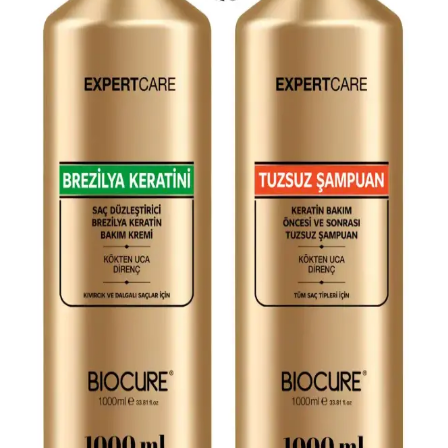
İşte Grundig HS 7033 ve HS 5330 modellerinin özellikleri,
performansları ve kullanıcı yorumlarıyla detaylı karşılaştırması.
Hangi cihaz sizin için daha uygun?
Grundig HS 7031 ve Remington S6500 Saç
Düzleştirici Karşılaştırması
Grundig HS 7031 ve Remington S6500 modellerinin özellikleri,
kullanıcı yorumları ve karşılaştırmasıyla en iyi seçimi yapın.
Bio Keratin Gold ve Torino Brezilya Keratini
Karşılaştırması: Hangi Ürün Daha Etkili
Bio Keratin Gold ve Torino Brezilya Keratini ürünlerini detaylı
karşılaştırıyoruz. Elektriklenmeyi önleyen, parlaklık ve düzleştirme
sağlayan bu ürünler, farklı saç tiplerine uygun olup kalıcılık ve
kullanım kolaylığı açısından değerlendirilmiştir.
Saç Düzleştirici ve Kurutma Makineleri
Karşılaştırması: En İyi Seçenekler ve Özellikler
Saç düzleştirici ve kurutma makineleri arasındaki farkları ve