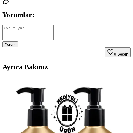
Yorumlar:
Yorum
0
Beğen
Ayrıca Bakınız
Saç Düzleştirici Fırça ve Tarak Karşılaştırması:
Hangi Ürün Sizin İçin Uygun
Fakir Illusion Effect ve Grundig HB 5850 saç düzleştirici ürünlerini
teknik özellikleri ve kullanıcı yorumlarıyla karşılaştırıyoruz, saç
tipinize uygun en iyi seçeneği belirlemenize yardımcı oluyoruz.
Grundig HS 7033 ve HS 5330 Saç Düzleştiricilerinin
Detaylı Karşılaştırması