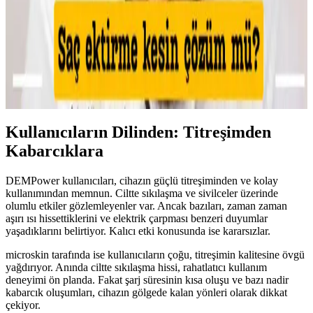
Makyajda Kötü Günlerin Nedenleri, Çözümleri ve
Psikolojik Etkileri Üzerine Analiz
Makyajda kötü günlerin teknik nedenleri, cilt koşullarının etkisi ve
uygulama hataları detaylıca inceleniyor. Ayrıca, psikolojik etkiler ve
sosyal algı üzerine önemli bilgiler sunuluyor.
Kullanıcıların Dilinden: Titreşimden
Kabarcıklara
DEMPower kullanıcıları, cihazın güçlü titreşiminden ve kolay
kullanımından memnun. Ciltte sıkılaşma ve sivilceler üzerinde
olumlu etkiler gözlemleyenler var. Ancak bazıları, zaman zaman
aşırı ısı hissettiklerini ve elektrik çarpması benzeri duyumlar
yaşadıklarını belirtiyor. Kalıcı etki konusunda ise kararsızlar.
microskin tarafında ise kullanıcıların çoğu, titreşimin kalitesine övgü
yağdırıyor. Anında ciltte sıkılaşma hissi, rahatlatıcı kullanım
deneyimi ön planda. Fakat şarj süresinin kısa oluşu ve bazı nadir
kabarcık oluşumları, cihazın gölgede kalan yönleri olarak dikkat
çekiyor.