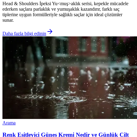
Head & Shoulders İpeksi Yu<muş>aklık serisi, kepekle mücadele
ederken saçlara parlaklık ve yumuşaklık kazandırır, farklı saç
tiplerine uygun formülleriyle sağlıklı saçlar için ideal çözümler
sunar.
Daha fazla bilgi edinin
Arama
Renk Eşitleyici Güneş Kremi Nedir ve Günlük Cilt