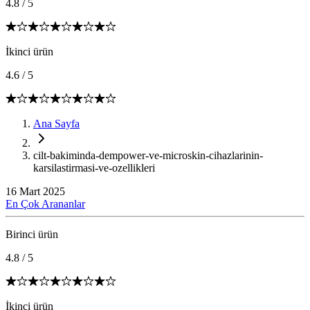
4.8
/
5
İkinci ürün
4.6
/
5
Ana Sayfa
cilt-bakiminda-dempower-ve-microskin-cihazlarinin-
karsilastirmasi-ve-ozellikleri
16 Mart 2025
En Çok Arananlar
Birinci ürün
4.8
/
5
İkinci ürün