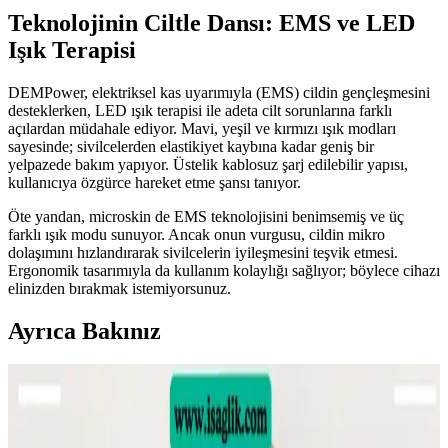
Teknolojinin Ciltle Dansı: EMS ve LED
Işık Terapisi
DEMPower, elektriksel kas uyarımıyla (EMS) cildin gençleşmesini
desteklerken, LED ışık terapisi ile adeta cilt sorunlarına farklı
açılardan müdahale ediyor. Mavi, yeşil ve kırmızı ışık modları
sayesinde; sivilcelerden elastikiyet kaybına kadar geniş bir
yelpazede bakım yapıyor. Üstelik kablosuz şarj edilebilir yapısı,
kullanıcıya özgürce hareket etme şansı tanıyor.
Öte yandan, microskin de EMS teknolojisini benimsemiş ve üç
farklı ışık modu sunuyor. Ancak onun vurgusu, cildin mikro
dolaşımını hızlandırarak sivilcelerin iyileşmesini teşvik etmesi.
Ergonomik tasarımıyla da kullanım kolaylığı sağlıyor; böylece cihazı
elinizden bırakmak istemiyorsunuz.
Ayrıca Bakınız
Sülfür Sabunu ile Sırt Aknesi Tedavisi: Etkiler,
Kullanım ve Öneriler