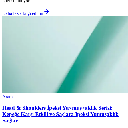
bilgi sunuluyor.
Daha fazla bilgi edinin
Arama
Head & Shoulders İpeksi Yu<muş>aklık Serisi:
Kepeğe Karşı Etkili ve Saçlara Ipeksi Yumuşaklık
Sağlar