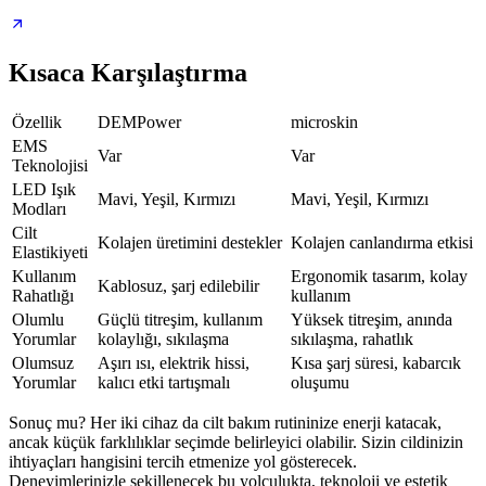
Kısaca Karşılaştırma
Özellik
DEMPower
microskin
EMS
Var
Var
Teknolojisi
LED Işık
Mavi, Yeşil, Kırmızı
Mavi, Yeşil, Kırmızı
Modları
Cilt
Kolajen üretimini destekler
Kolajen canlandırma etkisi
Elastikiyeti
Kullanım
Ergonomik tasarım, kolay
Kablosuz, şarj edilebilir
Rahatlığı
kullanım
Olumlu
Güçlü titreşim, kullanım
Yüksek titreşim, anında
Yorumlar
kolaylığı, sıkılaşma
sıkılaşma, rahatlık
Olumsuz
Aşırı ısı, elektrik hissi,
Kısa şarj süresi, kabarcık
Yorumlar
kalıcı etki tartışmalı
oluşumu
Sonuç mu? Her iki cihaz da cilt bakım rutininize enerji katacak,
ancak küçük farklılıklar seçimde belirleyici olabilir. Sizin cildinizin
ihtiyaçları hangisini tercih etmenize yol gösterecek.
Deneyimlerinizle şekillenecek bu yolculukta, teknoloji ve estetik