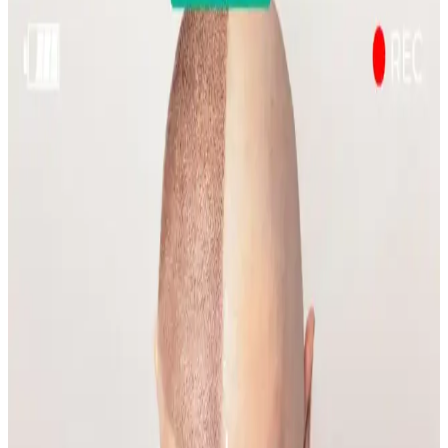
Sülfür sabunu, özellikle mantar kaynaklı sırt aknesinde etkili bir
tedavi seçeneği olarak öne çıkıyor. Kullanım sıklığı ve nemlendirme
önerileri ile cilt sağlığı korunmalı.
Emface Cilt Tedavisi: Yüz Hatları, Yaşlanma ve Cilt
Sağlığı Üzerine Analiz
Emface tedavisi yüz hatlarını belirginleştirirken, bazı kullanıcılar
ciltte hızlı yaşlanma belirtileri gözlemlemektedir. Tedavi etkileri,
yaşlanma ve yaşam tarzı faktörleriyle şekillenmektedir.
Gelin Makyajında Doğallık ve Kalıcılık İçin Temel
İpuçları ve Teknikler
Gelin makyajında doğal görünüm ile profesyonel fotoğraflarda
belirginlik dengelenmeli. Kaş, göz, allık, highlighter ve dudak
uygulamalarında doğru renk ve teknikler kullanılmalı, makyaj
kalıcılığı sağlanmalıdır.
Yüzde Belirli Bölgedeki Sivilce ve
Hiperpigmentasyonun Nedenleri ve Etkili Çözümleri
Yüzde belirli bir alandaki sivilce ve hiperpigmentasyonun nedenleri