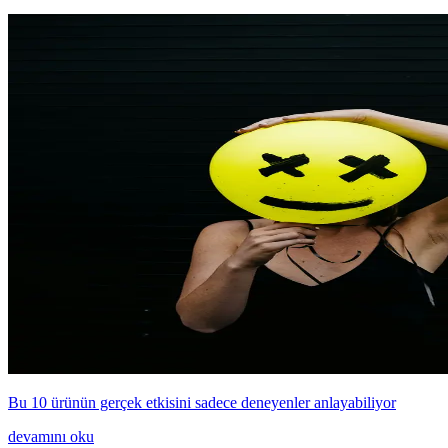
Bu 10 ürünün gerçek etkisini sadece deneyenler anlayabiliyor
devamını oku