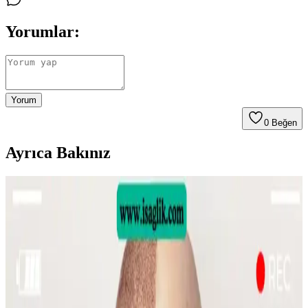
Yorumlar:
Yorum
0
Beğen
Ayrıca Bakınız
Sülfür Sabunu ile Sırt Aknesi Tedavisi: Etkiler,
Kullanım ve Öneriler
Sülfür sabunu, özellikle mantar kaynaklı sırt aknesinde etkili bir
tedavi seçeneği olarak öne çıkıyor. Kullanım sıklığı ve nemlendirme
önerileri ile cilt sağlığı korunmalı.
Emface Cilt Tedavisi: Yüz Hatları, Yaşlanma ve Cilt
Sağlığı Üzerine Analiz