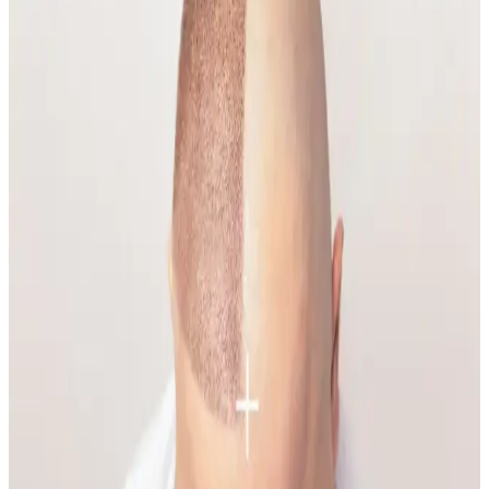
Emface tedavisi yüz hatlarını belirginleştirirken, bazı kullanıcılar
ciltte hızlı yaşlanma belirtileri gözlemlemektedir. Tedavi etkileri,
yaşlanma ve yaşam tarzı faktörleriyle şekillenmektedir.
Gelin Makyajında Doğallık ve Kalıcılık İçin Temel
İpuçları ve Teknikler
Gelin makyajında doğal görünüm ile profesyonel fotoğraflarda
belirginlik dengelenmeli. Kaş, göz, allık, highlighter ve dudak
uygulamalarında doğru renk ve teknikler kullanılmalı, makyaj
kalıcılığı sağlanmalıdır.
Yüzde Belirli Bölgedeki Sivilce ve
Hiperpigmentasyonun Nedenleri ve Etkili Çözümleri
Yüzde belirli bir alandaki sivilce ve hiperpigmentasyonun nedenleri
temas dermatiti, bakteriyel enfeksiyon ve çevresel faktörler olabilir.
Doğru bakım ve dermatolojik destekle sorun yönetilebilir.
Makyaja Yeniden Başlamak İçin Temel Ürünler ve
Doğal Teknikler Rehberi