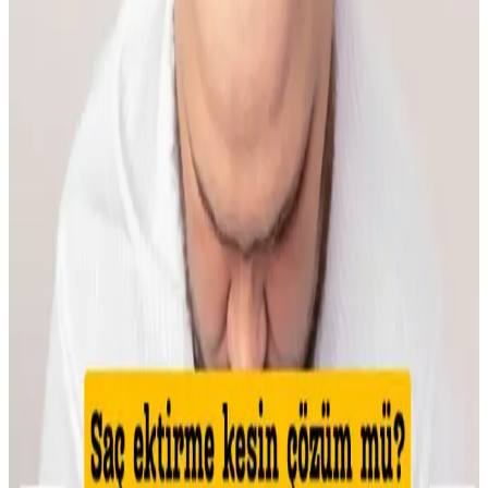
Makyaja dönüşte cilt hazırlığı, doğru ürün seçimi ve göz yapısına
uygun teknikler önemlidir. Doğal ışıkta uygulanan makyaj, gerçek
renk ve uyumu sağlar, günlük hayata kolaylıkla adapte olur.
İlkbahar ve Yaz Düğünleri İçin Doğal ve Şık
Makyaj Teknikleri ve Ürün Önerileri
İlkbahar ve yaz düğünlerinde doğal ve uyumlu makyaj için cilt tonu
uyumu, doğru ürün seçimi ve özel günlere uygun teknikler
önemlidir. Nemlendirme ve kirpik bakımı görünümü tamamlar.
Kaş Bölgesindeki Sivilceyi Gizlemek ve İyileştirmek
İçin Etkili Yöntemler
Kaş bölgesinde oluşan sivilcelerde buz uygulaması, antibakteriyel
kremler ve hidrojel bant kullanımı ile şişlik azaltılır. Yeşil renk
düzeltici ve kapatıcı ile makyajla görünüm minimize edilir, cilt
sağlığı korunur.
Makyajda Kötü Günlerin Nedenleri, Çözümleri ve
Psikolojik Etkileri Üzerine Analiz
Makyajda kötü günlerin teknik nedenleri, cilt koşullarının etkisi ve