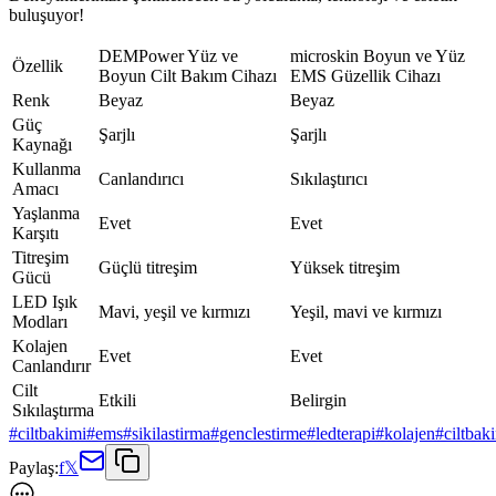
buluşuyor!
DEMPower Yüz ve
microskin Boyun ve Yüz
Özellik
Boyun Cilt Bakım Cihazı
EMS Güzellik Cihazı
Renk
Beyaz
Beyaz
Güç
Şarjlı
Şarjlı
Kaynağı
Kullanma
Canlandırıcı
Sıkılaştırıcı
Amacı
Yaşlanma
Evet
Evet
Karşıtı
Titreşim
Güçlü titreşim
Yüksek titreşim
Gücü
LED Işık
Mavi, yeşil ve kırmızı
Yeşil, mavi ve kırmızı
Modları
Kolajen
Evet
Evet
Canlandırır
Cilt
Etkili
Belirgin
Sıkılaştırma
#
ciltbakimi
#
ems
#
sikilastirma
#
genclestirme
#
ledterapi
#
kolajen
#
ciltbak
Paylaş:
f
𝕏