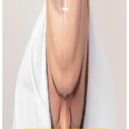
temas dermatiti, bakteriyel enfeksiyon ve çevresel faktörler olabilir.
Doğru bakım ve dermatolojik destekle sorun yönetilebilir.
Makyaja Yeniden Başlamak İçin Temel Ürünler ve
Doğal Teknikler Rehberi
Makyaja dönüşte cilt hazırlığı, doğru ürün seçimi ve göz yapısına
uygun teknikler önemlidir. Doğal ışıkta uygulanan makyaj, gerçek
renk ve uyumu sağlar, günlük hayata kolaylıkla adapte olur.
İlkbahar ve Yaz Düğünleri İçin Doğal ve Şık
Makyaj Teknikleri ve Ürün Önerileri
İlkbahar ve yaz düğünlerinde doğal ve uyumlu makyaj için cilt tonu
uyumu, doğru ürün seçimi ve özel günlere uygun teknikler
önemlidir. Nemlendirme ve kirpik bakımı görünümü tamamlar.
Kaş Bölgesindeki Sivilceyi Gizlemek ve İyileştirmek
İçin Etkili Yöntemler
Kaş bölgesinde oluşan sivilcelerde buz uygulaması, antibakteriyel
kremler ve hidrojel bant kullanımı ile şişlik azaltılır. Yeşil renk
düzeltici ve kapatıcı ile makyajla görünüm minimize edilir, cilt
sağlığı korunur.