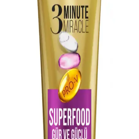
yoğun bakım sunar. Ürün saçları yumuşatır, nemlendirir ve
kabarmayı azaltır. İnce saçlarda ağırlaşma yapabilir, kullanımda
dikkat gerektirir.
Çift Şampuanlama Yönteminin Saç Temizliğinde
Bilimsel Değerlendirmesi ve Uygulama Rehberi
Çift şampuanlama, saç ve saç derisindeki kalıntıları temizlemek için
şampuanın iki kez uygulanmasıdır. Ancak gerekliliği saçın durumu
ve temizleme ihtiyacına bağlıdır. İlk yıkama genellikle yeterlidir.
Saç Porozitesi: Kutikül Hasarı, Çevresel Etkiler ve
pH Değerinin Bilimsel İncelemesi
Saç porozitesi, kutikül tabakasının hasar durumu ve su emme
kapasitesiyle ilişkilidir. Çevresel etkiler ve yaşlanma saçın yapısını
değiştirirken, pH'nın etkisi henüz netleşmemiştir. Kutikülün
korunması önemlidir.
Kaminomoto Super Strength Hair Serum Gold: Saç
Sağlığı ve Kullanıcı Yorumları İncelemesi
Kaminomoto Super Strength Hair Serum Gold, saç dökülmesini