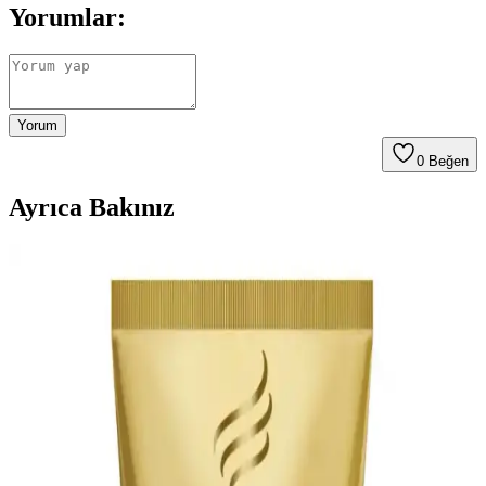
Yorumlar:
Yorum
0
Beğen
Ayrıca Bakınız
Asya Güzellik Ürünlerinde Yenilikçi ve Etkili Bakım
Seçenekleri
Asya güzellik ürünleri, gözden saça, cilt bakımından doğal
yöntemlere kadar yenilikçi ve etkili çözümler sunar. Geleneksel ve
modern ürünlerin birleşimi, farklı bakım ihtiyaçlarına hitap eder.
Saç Açıcı Kullanımının Saç Sağlığına Etkileri ve
Etkili Bakım Yöntemleri