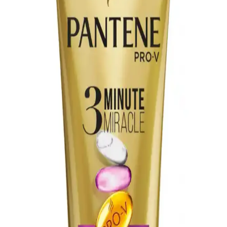
Saç açıcılar, saçın yapısal bağlarını zayıflatarak kırılganlığa yol açar.
Bond onarıcılar hasarı tamamen gideremez, ancak saçın
görünümünü iyileştirir. Profesyonel uygulama ve düzenli bakım
önemlidir.
Unove Deep Damage Treatment Ex: Kalın ve
Ağartılmış Saçlar İçin Derinlemesine Bakım Ürünü
Unove Deep Damage Treatment Ex, kalın ve ağartılmış saçlar için
yoğun bakım sunar. Ürün saçları yumuşatır, nemlendirir ve
kabarmayı azaltır. İnce saçlarda ağırlaşma yapabilir, kullanımda
dikkat gerektirir.
Çift Şampuanlama Yönteminin Saç Temizliğinde
Bilimsel Değerlendirmesi ve Uygulama Rehberi
Çift şampuanlama, saç ve saç derisindeki kalıntıları temizlemek için
şampuanın iki kez uygulanmasıdır. Ancak gerekliliği saçın durumu
ve temizleme ihtiyacına bağlıdır. İlk yıkama genellikle yeterlidir.
Saç Porozitesi: Kutikül Hasarı, Çevresel Etkiler ve
pH Değerinin Bilimsel İncelemesi
Saç porozitesi, kutikül tabakasının hasar durumu ve su emme