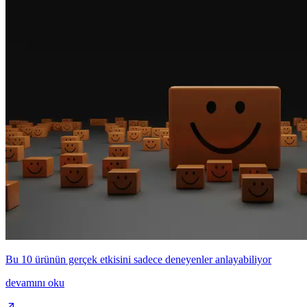
Bu 10 ürünün gerçek etkisini sadece deneyenler anlayabiliyor
devamını oku