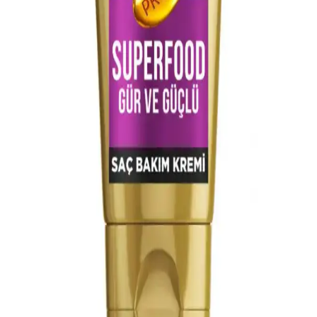
kapasitesiyle ilişkilidir. Çevresel etkiler ve yaşlanma saçın yapısını
değiştirirken, pH'nın etkisi henüz netleşmemiştir. Kutikülün
korunması önemlidir.
Kaminomoto Super Strength Hair Serum Gold: Saç
Sağlığı ve Kullanıcı Yorumları İncelemesi
Kaminomoto Super Strength Hair Serum Gold, saç dökülmesini
azaltma ve saç sağlığını iyileştirme amacıyla kullanılan bir serumdur.
Kullanıcı deneyimleri olumlu ve olumsuz görüşler içermektedir.
Yeni Piercinglerde Bebek Tüylerinin Kontrolü ve
Bakım Yöntemleri
Yeni piercinglerde bebek tüylerinin piercinglere takılması ağrı ve
rahatsızlık yaratabilir. Jel, saç spreyi, tokalar ve hassas bakım
ürünleriyle tüylerin kontrolü sağlanabilir, piercinglerin zarar görmesi
önlenir.
Saç Bakımında Güçlü Formüller ve Aktif İçeriklerin
Kullanımı
Saç bakımında güçlü formüller ve aktif içeriklerin önemi, içerik