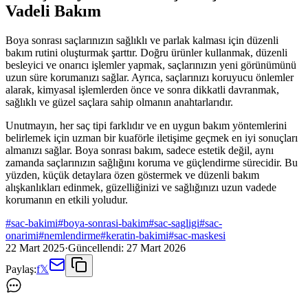
Vadeli Bakım
Boya sonrası saçlarınızın sağlıklı ve parlak kalması için düzenli
bakım rutini oluşturmak şarttır. Doğru ürünler kullanmak, düzenli
besleyici ve onarıcı işlemler yapmak, saçlarınızın yeni görünümünü
uzun süre korumanızı sağlar. Ayrıca, saçlarınızı koruyucu önlemler
alarak, kimyasal işlemlerden önce ve sonra dikkatli davranmak,
sağlıklı ve güzel saçlara sahip olmanın anahtarlarıdır.
Unutmayın, her saç tipi farklıdır ve en uygun bakım yöntemlerini
belirlemek için uzman bir kuaförle iletişime geçmek en iyi sonuçları
almanızı sağlar. Boya sonrası bakım, sadece estetik değil, aynı
zamanda saçlarınızın sağlığını koruma ve güçlendirme sürecidir. Bu
yüzden, küçük detaylara özen göstermek ve düzenli bakım
alışkanlıkları edinmek, güzelliğinizi ve sağlığınızı uzun vadede
korumanın en etkili yoludur.
#
sac-bakimi
#
boya-sonrasi-bakim
#
sac-sagligi
#
sac-
onarimi
#
nemlendirme
#
keratin-bakimi
#
sac-maskesi
22 Mart 2025
·
Güncellendi:
27 Mart 2026
Paylaş:
f
𝕏