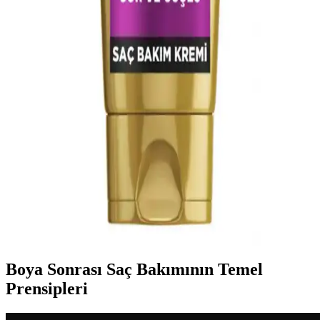
azaltma ve saç sağlığını iyileştirme amacıyla kullanılan bir serumdur.
Kullanıcı deneyimleri olumlu ve olumsuz görüşler içermektedir.
Yeni Piercinglerde Bebek Tüylerinin Kontrolü ve
Bakım Yöntemleri
Yeni piercinglerde bebek tüylerinin piercinglere takılması ağrı ve
rahatsızlık yaratabilir. Jel, saç spreyi, tokalar ve hassas bakım
ürünleriyle tüylerin kontrolü sağlanabilir, piercinglerin zarar görmesi
önlenir.
Saç Bakımında Güçlü Formüller ve Aktif İçeriklerin
Kullanımı
Saç bakımında güçlü formüller ve aktif içeriklerin önemi, içerik
yapısı ve kullanım önerileriyle saç sağlığını koruma ve güçlendirme
yollarını anlatıyoruz.
Boya Sonrası Saç Bakımının Temel
Prensipleri