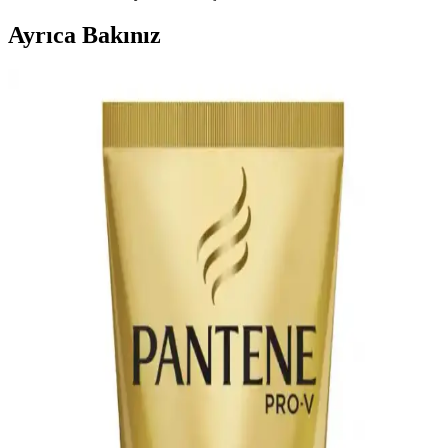
Ayrıca Bakınız
Asya Güzellik Ürünlerinde Yenilikçi ve Etkili Bakım
Seçenekleri
Asya güzellik ürünleri, gözden saça, cilt bakımından doğal
yöntemlere kadar yenilikçi ve etkili çözümler sunar. Geleneksel ve
modern ürünlerin birleşimi, farklı bakım ihtiyaçlarına hitap eder.
Saç Açıcı Kullanımının Saç Sağlığına Etkileri ve
Etkili Bakım Yöntemleri
Saç açıcılar, saçın yapısal bağlarını zayıflatarak kırılganlığa yol açar.
Bond onarıcılar hasarı tamamen gideremez, ancak saçın
görünümünü iyileştirir. Profesyonel uygulama ve düzenli bakım
önemlidir.
Unove Deep Damage Treatment Ex: Kalın ve
Ağartılmış Saçlar İçin Derinlemesine Bakım Ürünü
Unove Deep Damage Treatment Ex, kalın ve ağartılmış saçlar için