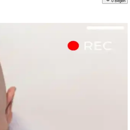
0
Beğen
le cilt sağlığı korunmalı.
e yaşam tarzı faktörleriyle şekillenmektedir.
doğru renk ve teknikler kullanılmalı, makyaj kalıcılığı sağlanmalıdır.
u bakım ve dermatolojik destekle sorun yönetilebilir.