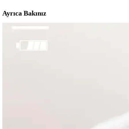
Ayrıca Bakınız
Sülfür Sabunu ile Sırt Aknesi Tedavisi: Etkiler, Kulla
Sülfür sabunu, özellikle mantar kaynaklı sırt aknesinde etkili bir tedav
Emface Cilt Tedavisi: Yüz Hatları, Yaşlanma ve Cilt S
Emface tedavisi yüz hatlarını belirginleştirirken, bazı kullanıcılar cilt
Gelin Makyajında Doğallık ve Kalıcılık İçin Temel İpu
Gelin makyajında doğal görünüm ile profesyonel fotoğraflarda belirgin
Yüzde Belirli Bölgedeki Sivilce ve Hiperpigmentasyon
Yüzde belirli bir alandaki sivilce ve hiperpigmentasyonun nedenleri te
Makyaja Yeniden Başlamak İçin Temel Ürünler ve Do