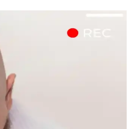
le cilt sağlığı korunmalı.
e yaşam tarzı faktörleriyle şekillenmektedir.
doğru renk ve teknikler kullanılmalı, makyaj kalıcılığı sağlanmalıdır.
u bakım ve dermatolojik destekle sorun yönetilebilir.
uyumu sağlar, günlük hayata kolaylıkla adapte olur.