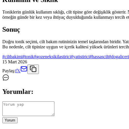
Toniklerin günlük kullanım sıklığı, cilt tipine göre değişiklik gösterir
örneğin günde bir kez veya ihtiyaç duyulduğunda kullanmayı tercih et
Sonuç
Doğru tonik seçimi, cilt bakım rutininizin temel taşlarından biridir. Yat
Bu nedenle, cilt tipinize uygun ve içerik kalitesi yüksek ürünleri tercih
#
ciltbakimi
#
tonik
#
gozeneksikilastirici
#
yatistirici
#
hassascilt
#
dogalicer
15 Mart 2026
Paylaş:
f
𝕏
Yorumlar:
Yorum