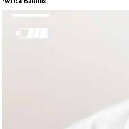
Ayrıca Bakınız
Sülfür Sabunu ile Sırt Aknesi Tedavisi: Etkiler, Kulla
Sülfür sabunu, özellikle mantar kaynaklı sırt aknesinde etkili bir tedav
Emface Cilt Tedavisi: Yüz Hatları, Yaşlanma ve Cilt S
Emface tedavisi yüz hatlarını belirginleştirirken, bazı kullanıcılar cilt
Gelin Makyajında Doğallık ve Kalıcılık İçin Temel İpu
Gelin makyajında doğal görünüm ile profesyonel fotoğraflarda belirgin
Yüzde Belirli Bölgedeki Sivilce ve Hiperpigmentasyon
Yüzde belirli bir alandaki sivilce ve hiperpigmentasyonun nedenleri te
Makyaja Yeniden Başlamak İçin Temel Ürünler ve Do
Makyaja dönüşte cilt hazırlığı, doğru ürün seçimi ve göz yapısına uyg