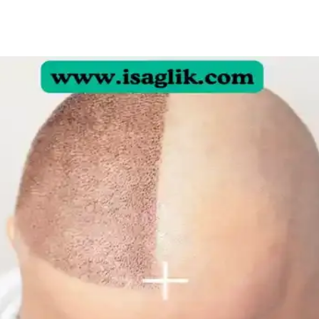
nım ve Öneriler
i seçeneği olarak öne çıkıyor. Kullanım sıklığı ve nemlendirme önerileri i
ağlığı Üzerine Analiz
te hızlı yaşlanma belirtileri gözlemlemektedir. Tedavi etkileri, yaşlanma v
çları ve Teknikler
lik dengelenmeli. Kaş, göz, allık, highlighter ve dudak uygulamalarında 
un Nedenleri ve Etkili Çözümleri
mas dermatiti, bakteriyel enfeksiyon ve çevresel faktörler olabilir. Doğr
ğal Teknikler Rehberi