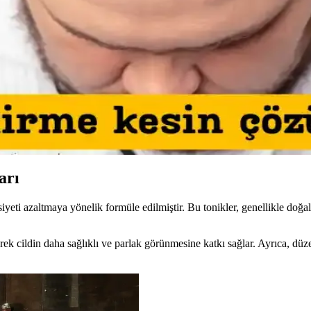
Teknikleri ve Ürün Önerileri
 uyumu, doğru ürün seçimi ve özel günlere uygun teknikler önemlidir. 
in Etkili Yöntemler
r ve hidrojel bant kullanımı ile şişlik azaltılır. Yeşil renk düzeltici ve
olojik Etkileri Üzerine Analiz
ulama hataları detaylıca inceleniyor. Ayrıca, psikolojik etkiler ve sosya
arı
sasiyeti azaltmaya yönelik formüle edilmiştir. Bu tonikler, genellikle doğa
ek cildin daha sağlıklı ve parlak görünmesine katkı sağlar. Ayrıca, düzen