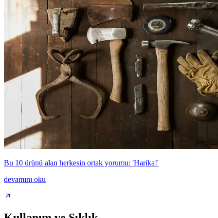
Bu 10 ürünü alan herkesin ortak yorumu: 'Harika!'
devamını oku
Kullanım ve Sıklık