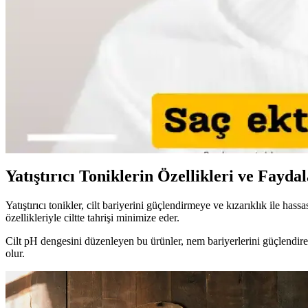
İlkbahar ve Yaz Düğünleri İçin Doğal ve Şık Makyaj 
İlkbahar ve yaz düğünlerinde doğal ve uyumlu makyaj için cilt tonu
Kaş Bölgesindeki Sivilceyi Gizlemek ve İyileştirmek İç
Kaş bölgesinde oluşan sivilcelerde buz uygulaması, antibakteriyel kremle
Makyajda Kötü Günlerin Nedenleri, Çözümleri ve Psik
Makyajda kötü günlerin teknik nedenleri, cilt koşullarının etkisi ve uyg
Yatıştırıcı Toniklerin Özellikleri ve Faydal
Yatıştırıcı tonikler, cilt bariyerini güçlendirmeye ve kızarıklık ile has
özellikleriyle ciltte tahrişi minimize eder.
Cilt pH dengesini düzenleyen bu ürünler, nem bariyerlerini güçlendirer
olur.