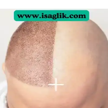
nım ve Öneriler
i seçeneği olarak öne çıkıyor. Kullanım sıklığı ve nemlendirme önerileri i
ağlığı Üzerine Analiz
te hızlı yaşlanma belirtileri gözlemlemektedir. Tedavi etkileri, yaşlanma v
çları ve Teknikler
lik dengelenmeli. Kaş, göz, allık, highlighter ve dudak uygulamalarında 
un Nedenleri ve Etkili Çözümleri
mas dermatiti, bakteriyel enfeksiyon ve çevresel faktörler olabilir. Doğr
ğal Teknikler Rehberi
un teknikler önemlidir. Doğal ışıkta uygulanan makyaj, gerçek renk ve 