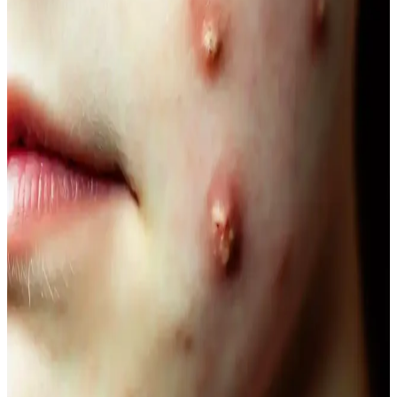
Doğal İçerikli Duş Jeli Seçenekleri: Le Petit
Marseillais ve Palmolive Naturals Ürünleri
Her iki markanın doğal içerikli duş jeli ürünleri, cilt sağlığı ve
ferahlık sunar. Le Petit Marseillais’in doğadan ilham alan formülleri
ve Palmolive Naturals’in hafif yapısı, çeşitli boyut ve fiyat
seçenekleriyle bakımda tercih edilir.
Vegan Göz Altı Bakım Kremleri: Doğal ve
Hayvansal İçeriksiz Çözüm Önerileri
Vegan göz altı kremleri, doğal içeriklerle formüle edilerek cilt
sağlığını destekler, çevresel sorumluluğu gözetir ve hassas göz
çevresine uygun bakım sağlar.
Doğal Ağız Bakım Macunları: Bitkisel İçeriklerle
Sağlıklı Diş ve Diş Eti Bakımı
Doğal ağız bakım macunları, bitkisel özler ve antiseptik maddelerle
diş ve diş eti sağlığını koruyan güvenli alternatifler sunar, kimyasal
içeriklere göre avantaj sağlar.
Doğal Görünüm İçin En İyi Hafif Maskara