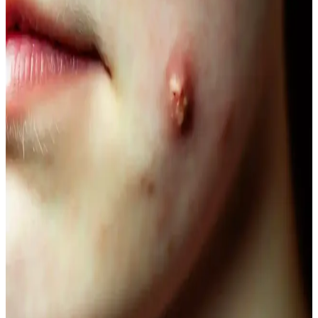
seçenekleriyle bakımda tercih edilir.
Vegan Göz Altı Bakım Kremleri: Doğal ve
Hayvansal İçeriksiz Çözüm Önerileri
Vegan göz altı kremleri, doğal içeriklerle formüle edilerek cilt
sağlığını destekler, çevresel sorumluluğu gözetir ve hassas göz
çevresine uygun bakım sağlar.
Doğal Ağız Bakım Macunları: Bitkisel İçeriklerle
Sağlıklı Diş ve Diş Eti Bakımı
Doğal ağız bakım macunları, bitkisel özler ve antiseptik maddelerle
diş ve diş eti sağlığını koruyan güvenli alternatifler sunar, kimyasal
içeriklere göre avantaj sağlar.
Doğal Görünüm İçin En İyi Hafif Maskara
Seçenekleri ve Kullanım İpuçları
Doğal görünümlü maskaralar, hafif ve su bazlı formülleriyle günlük
kullanımda kirpiklere hacim ve uzunluk kazandırır, doğal kıvrımı
korur. İnce fırçalar ve doğru uygulama teknikleriyle gözlerinize
doğal çekicilik katın.