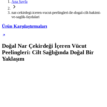
Ana Sayfa
nar-cekirdegi-iceren-vucut-peelingleri-ile-dogal-cilt-bakimi-
ve-saglik-faydalari
Ürün Karşılaştırmaları
Doğal Nar Çekirdeği İçeren Vücut
Peelingleri: Cilt Sağlığında Doğal Bir
Yaklaşım