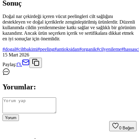
Sonuç
Doğal nar çekirdeği içeren vücut peelingleri cilt sağlığını
destekleyen ve doğal içeriklerle zenginleştirilmiş ürünlerdir. Düzenli
kullanımda cildin yenilenmesine katkı sağlar ve sağlıklı bir görünüm
kazandırır. Ancak ürün seçerken içerik ve sertifikalara dikkat etmek
en iyi sonuçlar için önemlidir.
#
dogal
#
ciltbakimi
#
peeling
#
antioksidan
#
organik
#
cilyenileme
#
hassasci
15 Mart 2026
Paylaş:
f
𝕏
Yorumlar:
Yorum
0
Beğen