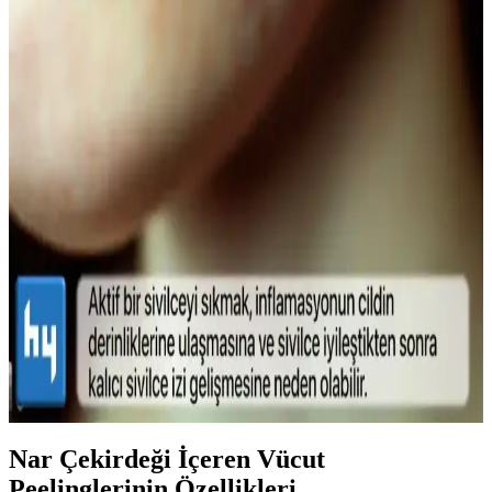
Seçenekleri ve Kullanım İpuçları
Doğal görünümlü maskaralar, hafif ve su bazlı formülleriyle günlük
kullanımda kirpiklere hacim ve uzunluk kazandırır, doğal kıvrımı
korur. İnce fırçalar ve doğru uygulama teknikleriyle gözlerinize
doğal çekicilik katın.
Lykd Makyaj Sabitleyici Sprey: Gün Boyu Tazelik
ve Doğal Görünüm Sağlayan Hafif Formül
Lykd makyaj sabitleyici spreyi, hafif yapısı ve yüksek
performansıyla makyajın gün boyunca taze ve doğal kalmasını
sağlar, ferahlatıcı etkisiyle konfor sunar.
Sivilce Tedavi Yöntemleri: Doğal ve Medikal
Yaklaşımlarla Cilt Bakımı
Sivilce tedavisinde doğal ve medikal yöntemleri, dikkat edilmesi
gerekenleri ve cilt sağlığını koruma yollarını öğrenin.
Nar Çekirdeği İçeren Vücut
Peelinglerinin Özellikleri