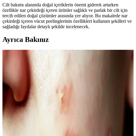
Cilt bakımı alanında doğal içeriklerin önemi giderek artarken
özellikle nar çekirdeği içeren ürünler sağlıklı ve parlak bir cilt için
tercih edilen doğal çözümler arasında yer alıyor. Bu makalede nar
çekirdeği içeren vücut peelinglerinin özellikleri kullanım şekilleri ve
sağladığı faydalar detaylı şekilde incelenecek.
Ayrıca Bakınız
Kahve Siyah ve Yarı Kalıcı Saç Renkleri: Doğal ve
Güncel Bir Tercih Rehberi
Kahve siyah ve yarı kalıcı saç renkleri, doğal görünüm ve bakım
kolaylığı sunar. Bu rehberde renk özellikleri, uygulama ve bakım
ipuçlarıyla saçınıza şıklık katın.
Doğal Denge ve Güzellik Arasındaki Bağlantı:
Güncel Trendler ve Doğal Bakım Yöntemleri
Doğal dengeyi koruma ve güzelliği destekleme yöntemleri, organik
ürünler ve yaşam tarzı alışkanlıklarıyla sağlanıyor. Güncel trendler
ve bilimsel araştırmalar, doğallığın güzellikteki önemini vurguluyor.