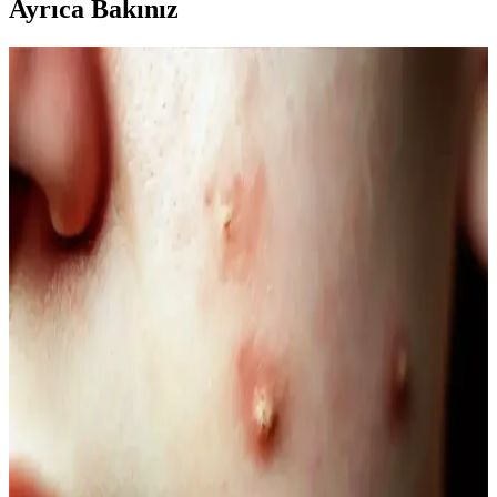
Ayrıca Bakınız
Kahve Siyah ve Yarı Kalıcı Saç Renkleri: Doğal ve
Güncel Bir Tercih Rehberi
Kahve siyah ve yarı kalıcı saç renkleri, doğal görünüm ve bakım
kolaylığı sunar. Bu rehberde renk özellikleri, uygulama ve bakım
ipuçlarıyla saçınıza şıklık katın.
Doğal Denge ve Güzellik Arasındaki Bağlantı:
Güncel Trendler ve Doğal Bakım Yöntemleri
Doğal dengeyi koruma ve güzelliği destekleme yöntemleri, organik
ürünler ve yaşam tarzı alışkanlıklarıyla sağlanıyor. Güncel trendler
ve bilimsel araştırmalar, doğallığın güzellikteki önemini vurguluyor.
Doğal İçerikli Duş Jeli Seçenekleri: Le Petit
Marseillais ve Palmolive Naturals Ürünleri
Her iki markanın doğal içerikli duş jeli ürünleri, cilt sağlığı ve
ferahlık sunar. Le Petit Marseillais’in doğadan ilham alan formülleri
ve Palmolive Naturals’in hafif yapısı, çeşitli boyut ve fiyat