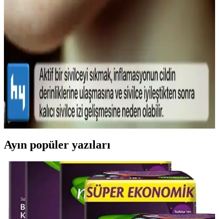
Lykd Makyaj Sabitleyici Sprey: Gün Boyu Tazelik
ve Doğal Görünüm Sağlayan Hafif Formül
Lykd makyaj sabitleyici spreyi, hafif yapısı ve yüksek
performansıyla makyajın gün boyunca taze ve doğal kalmasını
sağlar, ferahlatıcı etkisiyle konfor sunar.
Sivilce Tedavi Yöntemleri: Doğal ve Medikal
Yaklaşımlarla Cilt Bakımı
Sivilce tedavisinde doğal ve medikal yöntemleri, dikkat edilmesi
gerekenleri ve cilt sağlığını koruma yollarını öğrenin.
Ayın popüler yazıları