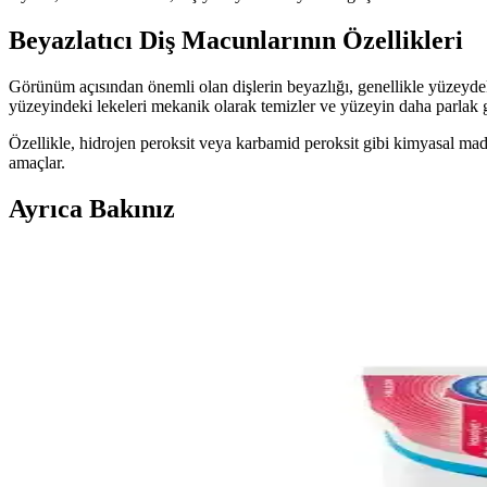
Beyazlatıcı Diş Macunlarının Özellikleri
Görünüm açısından önemli olan dişlerin beyazlığı, genellikle yüzeydeki 
yüzeyindeki lekeleri mekanik olarak temizler ve yüzeyin daha parlak 
Özellikle, hidrojen peroksit veya karbamid peroksit gibi kimyasal ma
amaçlar.
Ayrıca Bakınız
Hassas Dişler İçin Güvenilir Diş Fırçası Seçimi ve Bak
Hassas dişler için uygun yumuşak kıllı ve küçük boyutlu diş fırçası seçi
Diş Macunu Seçiminde Bilinçli ve Doğru Tercihler 
Diş sağlığı için doğru diş macunu seçimi önemli. Doğal içerik, katkısız 
Diş Eti Güçlendiren Diş Macunları: Sağlıklı Gülüşler