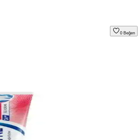
0
Beğen
ır ve ağız sağlığını korur.
rsiniz.
 ve diş eti elde edin.