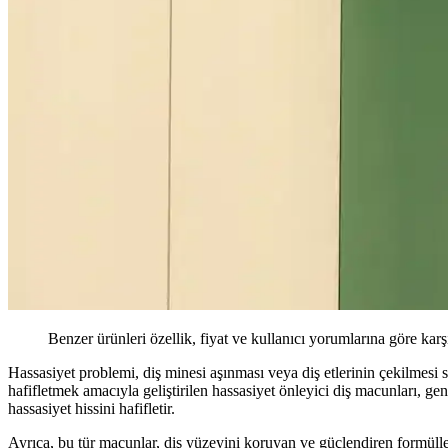
Benzer ürünleri özellik, fiyat ve kullanıcı yorumlarına göre karş
Hassasiyet problemi, diş minesi aşınması veya diş etlerinin çekilmesi s
hafifletmek amacıyla geliştirilen hassasiyet önleyici diş macunları, gene
hassasiyet hissini hafifletir.
Ayrıca, bu tür macunlar, diş yüzeyini koruyan ve güçlendiren formüller