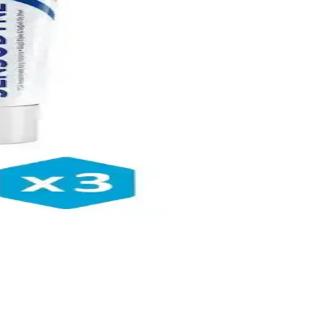
 ve diş eti elde edin.
iş sağlığını korumanın anahtarıdır.
nler. Düzenli kullanım önemlidir.
erekenleri öğrenin.
ı koruma sağlar, düzenli kullanım önemli.