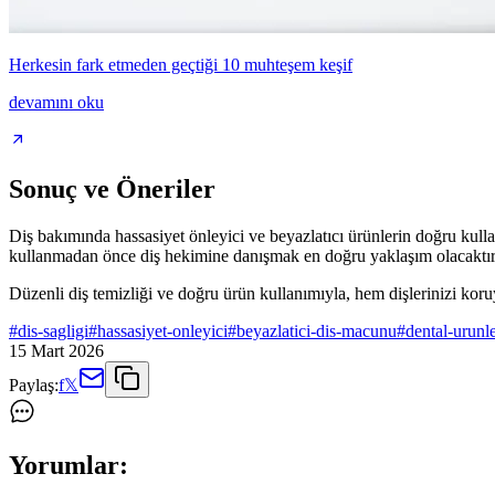
Herkesin fark etmeden geçtiği 10 muhteşem keşif
devamını oku
Sonuç ve Öneriler
Diş bakımında hassasiyet önleyici ve beyazlatıcı ürünlerin doğru kulla
kullanmadan önce diş hekimine danışmak en doğru yaklaşım olacaktır
Düzenli diş temizliği ve doğru ürün kullanımıyla, hem dişlerinizi koruy
#
dis-sagligi
#
hassasiyet-onleyici
#
beyazlatici-dis-macunu
#
dental-urunl
15 Mart 2026
Paylaş:
f
𝕏
Yorumlar: