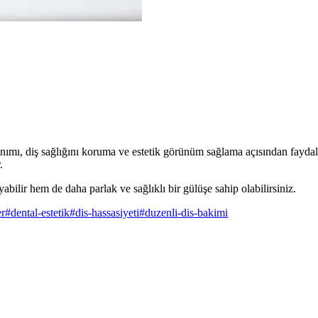
nımı, diş sağlığını koruma ve estetik görünüm sağlama açısından faydalıdı
.
abilir hem de daha parlak ve sağlıklı bir gülüşe sahip olabilirsiniz.
er
#
dental-estetik
#
dis-hassasiyeti
#
duzenli-dis-bakimi