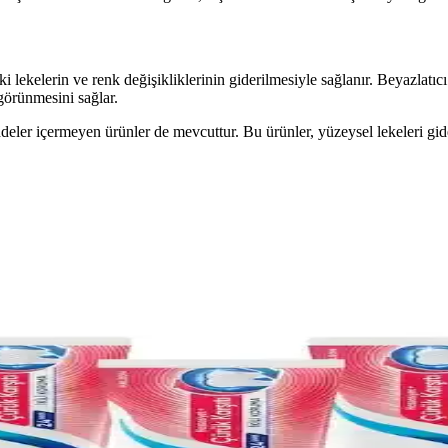
lekelerin ve renk değişikliklerinin giderilmesiyle sağlanır. Beyazlatıcı 
görünmesini sağlar.
ddeler içermeyen ürünler de mevcuttur. Bu ürünler, yüzeysel lekeleri 
ım İpuçları
mi, doğru kullanım ve bakım ile diş sağlığını destekler, hassasiyeti azalt
Yapmanın Önemi
ürünler ve kişisel ihtiyaçlara uygun seçimlerle ağız sağlığını koruyabili
 İçin Bilmeniz Gerekenler ve Kullanım İpuçları