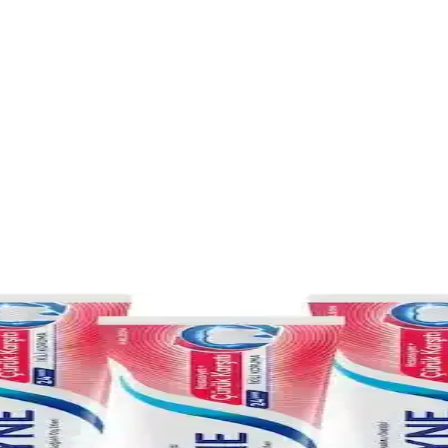
ım İpuçları
mi, doğru kullanım ve bakım ile diş sağlığını destekler, hassasiyeti azalt
Yapmanın Önemi
ürünler ve kişisel ihtiyaçlara uygun seçimlerle ağız sağlığını koruyabili
 İçin Bilmeniz Gerekenler ve Kullanım İpuçları
ığını destekler. Düzenli kullanım ve diş hekimi önerileriyle sağlıklı dişler
ve Kullanım İpuçları