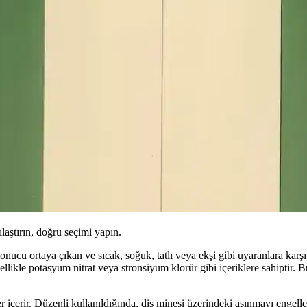
ılaştırın, doğru seçimi yapın.
onucu ortaya çıkan ve sıcak, soğuk, tatlı veya ekşi gibi uyaranlara karşı
llikle potasyum nitrat veya stronsiyum klorür gibi içeriklere sahiptir. Bu
 içerir. Düzenli kullanıldığında, diş minesi üzerindeki aşınmayı engell