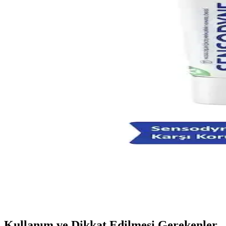
Diş eti güçlendiren diş macunları, florür ve özel içeriklerle diş eti sağl
Hassas Dişler İçin Güvenilir Diş Macunu Seçenekleri 
Hassas dişler için özel formüle edilmiş diş macunları, diş minesini güç
Diş Plağı Suyu ve Diş Sağlığı Üzerindeki Etkileri: Doğ
Diş plağı suyu, diş ve diş eti sağlığını destekleyen etkili bir ürün olu
Hassasiyet Önleyici ve Beyazlatıcı Diş Macunları: Gü
Diş sağlığını ve estetiği destekleyen hassasiyet önleyici ve beyazlatıc
2'li Diş Macunu ve Ağız Gargarası Çözümü: Ağız Sağlı
Diş ve ağız sağlığı için 2'li diş macunu ve gargarası setleri, pratik v
Diş Hassasiyetine Karşı Etkili Koruma Yöntemleri v
Diş hassasiyetine karşı etkili koruma yöntemleri, ürünler ve günlük alış
Kullanım ve Dikkat Edilmesi Gerekenler