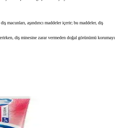
diş macunları, aşındırıcı maddeler içerir; bu maddeler, diş
giderirken, diş minesine zarar vermeden doğal görünümü korumayı
ır ve ağız sağlığını korur.
rsiniz.