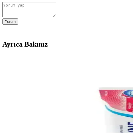
Yorum
Ayrıca Bakınız
Hassas Dişler İçin Güvenilir Diş Fırçası Seçimi ve Bak
Hassas dişler için uygun yumuşak kıllı ve küçük boyutlu diş fırçası seçi
Diş Macunu Seçiminde Bilinçli ve Doğru Tercihler 
Diş sağlığı için doğru diş macunu seçimi önemli. Doğal içerik, katkısız 
Diş Eti Güçlendiren Diş Macunları: Sağlıklı Gülüşler
Diş eti güçlendiren diş macunları, florür ve özel içeriklerle diş eti sağl
Hassas Dişler İçin Güvenilir Diş Macunu Seçenekleri 