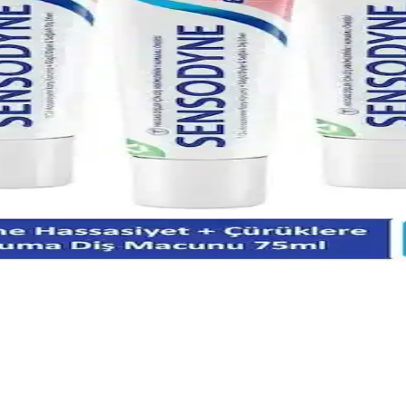
ığını destekler. Düzenli kullanım ve diş hekimi önerileriyle sağlıklı dişler
ve Kullanım İpuçları
lendirir ve hassasiyeti azaltır. Düzenli kullanım ve doğru ürün seçimi, d
ru Kullanım ile Sağlıklı Gülüşler
p, plak oluşumunu engelleyerek ağız hijyenini artırır ve diş çürümesini ö
venli Kullanım ve Etkili Sonuçlar
ı diş macunları hakkında bilgi alın, doğru kullanımı ve dikkat edilmesi g
ğını Geliştiren Yenilikçi Yaklaşımlar
e etkili çözümler sunar. Hassasiyet, plak ve kötü koku gibi sorunlara karş
e Günlük Bakım İpuçları
kanlıklar ile diş sağlığınızı koruyun ve yaşam kalitenizi artırın.