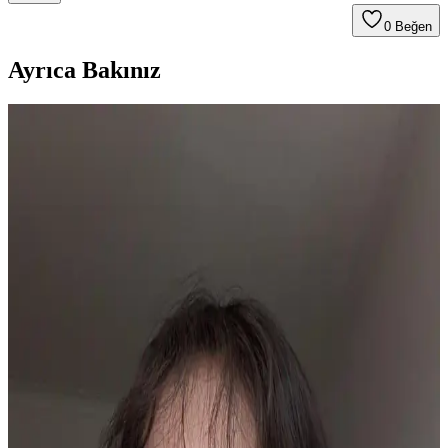
0
Beğen
Ayrıca Bakınız
Yaşlı Ciltlerde Makyajın Kırışıklıklara Yerleşmesini
Önleme Yöntemleri ve Ürün Seçimi
Yaşlanma ile makyajın kırışıklıklara dolması kuru ciltlerde daha
belirgindir. Doğru nemlendirme, uygun ürün seçimi ve minimal
uygulama teknikleriyle bu sorun azaltılabilir.
Kuru Ciltlerde Makyaj Problemleri ve Çözüm
Yöntemleri: hEDS ve Cilt Bariyeri
Kuru cilt ve hEDS gibi durumlarda makyajın topaklanması ve
çizgilenmesi sorunları, doğru ürün seçimi ve cilt bakım teknikleriyle
önlenebilir. Nemlendirme ve uygun uygulama önemlidir.
Asya Güzellik Ürünleriyle Fondöten Altı Hazırlık ve
Pürüzsüz Makyaj Teknikleri