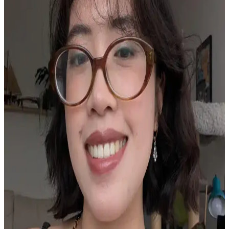
Asya güzellik ürünleriyle fondöten altına uygun güneş koruyucu,
nemlendirici ve primer seçimi makyajın pürüzsüz ve kalıcı olmasını
sağlar. Doğru uygulama ve cilt bakımı önemlidir.
Estée Lauder Double Wear Fondötenin Yeni
Formülasyonu ve Kullanıcı Tepkileri Üzerine Analiz
Estée Lauder Double Wear fondötenin yeni formülasyonu, kalıcılık
ve kapatıcılıkta gerileme yaşatırken, kullanıcılar eski formülasyonu
tercih ediyor ve alternatif ürünlere yöneliyor.
K-Beauty ve Asya Menşeli Krem Allıkların
Özellikleri ve Öne Çıkan Markalar
K-Beauty ve Asya menşeli krem allıklar, fondötenle uyumlu
yapıları, gün boyu kalıcılıkları ve ciltte bulanıklaştırıcı etkileriyle
doğal makyaj sunar. Lilybyred, Canmake gibi markalar farklı cilt
tiplerine uygun seçenekler sağlar.
Makyajın Pul Pul Dökülmesini Önlemenin Etkili
Yöntemleri ve Cilt Bakımı İpuçları
Makyajın pul pul dökülmesini önlemek için cilt bakımına önem