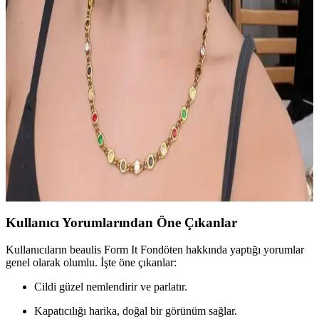
Yaz Makyajında Nectar and Ichor Paleti ve Uyumlu
Ürünlerin Özellikleri ve Kullanımı
Nectar and Ichor paleti, yaz makyajında doğal ve kremamsı
tonlarıyla öne çıkıyor. Forbidden Honey serisi ve uyumlu ürünlerle
makyaj kalıcılığı ve canlılık sağlanıyor, yaz havasına uygun estetik
görünüm sunuluyor.
İlkbahar ve Yaz Düğünleri İçin Doğal ve Şık
Makyaj Teknikleri ve Ürün Önerileri
İlkbahar ve yaz düğünlerinde doğal ve uyumlu makyaj için cilt tonu
uyumu, doğru ürün seçimi ve özel günlere uygun teknikler
önemlidir. Nemlendirme ve kirpik bakımı görünümü tamamlar.
Kullanıcı Yorumlarından Öne Çıkanlar
Kullanıcıların beaulis Form It Fondöten hakkında yaptığı yorumlar
genel olarak olumlu. İşte öne çıkanlar:
Cildi güzel nemlendirir ve parlatır.
Kapatıcılığı harika, doğal bir görünüm sağlar.