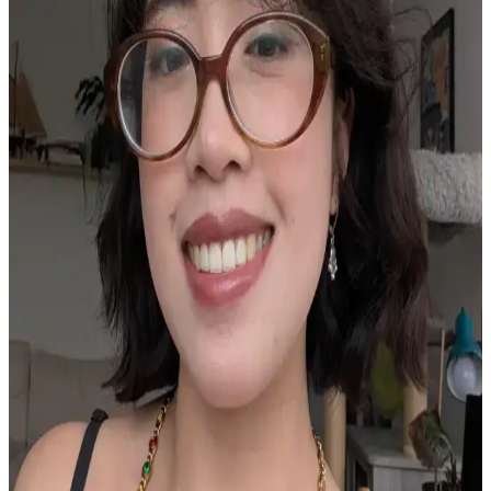
Estée Lauder Double Wear Fondötenin Yeni
Formülasyonu ve Kullanıcı Tepkileri Üzerine Analiz
Estée Lauder Double Wear fondötenin yeni formülasyonu, kalıcılık
ve kapatıcılıkta gerileme yaşatırken, kullanıcılar eski formülasyonu
tercih ediyor ve alternatif ürünlere yöneliyor.
K-Beauty ve Asya Menşeli Krem Allıkların
Özellikleri ve Öne Çıkan Markalar
K-Beauty ve Asya menşeli krem allıklar, fondötenle uyumlu
yapıları, gün boyu kalıcılıkları ve ciltte bulanıklaştırıcı etkileriyle
doğal makyaj sunar. Lilybyred, Canmake gibi markalar farklı cilt
tiplerine uygun seçenekler sağlar.
Makyajın Pul Pul Dökülmesini Önlemenin Etkili
Yöntemleri ve Cilt Bakımı İpuçları
Makyajın pul pul dökülmesini önlemek için cilt bakımına önem
vermek, doğru ürün seçimi ve ince katmanlarla uygulama yapmak
gereklidir. Nemlendirme ve eksfoliasyon makyajın kalıcılığını artırır.