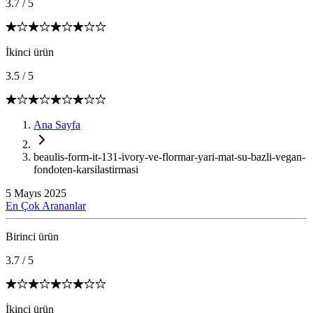
3.7
/
5
İkinci ürün
3.5
/
5
Ana Sayfa
beaulis-form-it-131-ivory-ve-flormar-yari-mat-su-bazli-vegan-
fondoten-karsilastirmasi
5 Mayıs 2025
En Çok Arananlar
Birinci ürün
3.7
/
5
İkinci ürün