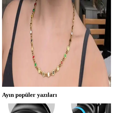
vermek, doğru ürün seçimi ve ince katmanlarla uygulama yapmak
gereklidir. Nemlendirme ve eksfoliasyon makyajın kalıcılığını artırır.
Yaz Makyajında Nectar and Ichor Paleti ve Uyumlu
Ürünlerin Özellikleri ve Kullanımı
Nectar and Ichor paleti, yaz makyajında doğal ve kremamsı
tonlarıyla öne çıkıyor. Forbidden Honey serisi ve uyumlu ürünlerle
makyaj kalıcılığı ve canlılık sağlanıyor, yaz havasına uygun estetik
görünüm sunuluyor.
İlkbahar ve Yaz Düğünleri İçin Doğal ve Şık
Makyaj Teknikleri ve Ürün Önerileri
İlkbahar ve yaz düğünlerinde doğal ve uyumlu makyaj için cilt tonu
uyumu, doğru ürün seçimi ve özel günlere uygun teknikler
önemlidir. Nemlendirme ve kirpik bakımı görünümü tamamlar.
Ayın popüler yazıları