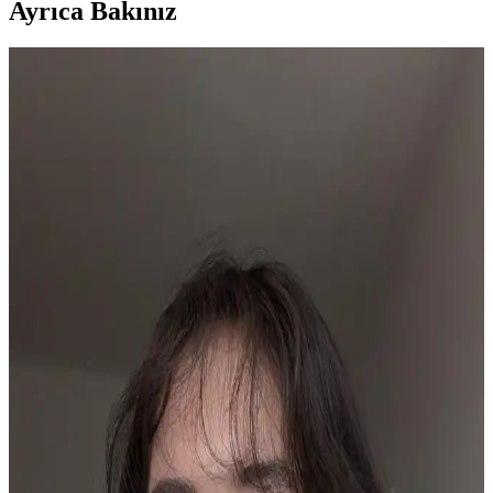
Ayrıca Bakınız
Yaşlı Ciltlerde Makyajın Kırışıklıklara Yerleşmesini
Önleme Yöntemleri ve Ürün Seçimi
Yaşlanma ile makyajın kırışıklıklara dolması kuru ciltlerde daha
belirgindir. Doğru nemlendirme, uygun ürün seçimi ve minimal
uygulama teknikleriyle bu sorun azaltılabilir.
Kuru Ciltlerde Makyaj Problemleri ve Çözüm
Yöntemleri: hEDS ve Cilt Bariyeri
Kuru cilt ve hEDS gibi durumlarda makyajın topaklanması ve
çizgilenmesi sorunları, doğru ürün seçimi ve cilt bakım teknikleriyle
önlenebilir. Nemlendirme ve uygun uygulama önemlidir.
Asya Güzellik Ürünleriyle Fondöten Altı Hazırlık ve
Pürüzsüz Makyaj Teknikleri
Asya güzellik ürünleriyle fondöten altına uygun güneş koruyucu,
nemlendirici ve primer seçimi makyajın pürüzsüz ve kalıcı olmasını
sağlar. Doğru uygulama ve cilt bakımı önemlidir.