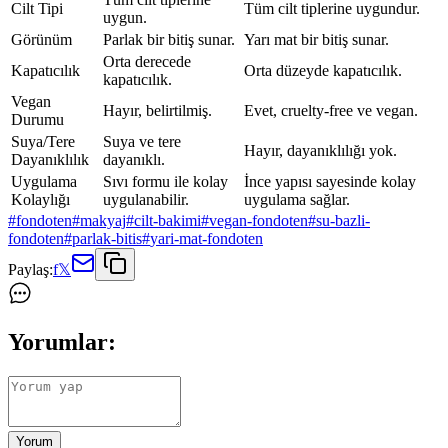
Cilt Tipi
Tüm cilt tiplerine uygundur.
uygun.
Görünüm
Parlak bir bitiş sunar.
Yarı mat bir bitiş sunar.
Orta derecede
Kapatıcılık
Orta düzeyde kapatıcılık.
kapatıcılık.
Vegan
Hayır, belirtilmiş.
Evet, cruelty-free ve vegan.
Durumu
Suya/Tere
Suya ve tere
Hayır, dayanıklılığı yok.
Dayanıklılık
dayanıklı.
Uygulama
Sıvı formu ile kolay
İnce yapısı sayesinde kolay
Kolaylığı
uygulanabilir.
uygulama sağlar.
#
fondoten
#
makyaj
#
cilt-bakimi
#
vegan-fondoten
#
su-bazli-
fondoten
#
parlak-bitis
#
yari-mat-fondoten
Paylaş:
f
𝕏
Yorumlar:
Yorum