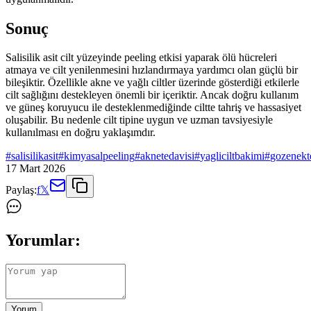
Sonuç
Salisilik asit cilt yüzeyinde peeling etkisi yaparak ölü hücreleri
atmaya ve cilt yenilenmesini hızlandırmaya yardımcı olan güçlü bir
bileşiktir. Özellikle akne ve yağlı ciltler üzerinde gösterdiği etkilerle
cilt sağlığını destekleyen önemli bir içeriktir. Ancak doğru kullanım
ve güneş koruyucu ile desteklenmediğinde ciltte tahriş ve hassasiyet
oluşabilir. Bu nedenle cilt tipine uygun ve uzman tavsiyesiyle
kullanılması en doğru yaklaşımdır.
#
salisilikasit
#
kimyasalpeeling
#
aknetedavisi
#
yagliciltbakimi
#
gozenekt
17 Mart 2026
Paylaş:
f
𝕏
Yorumlar:
Yorum