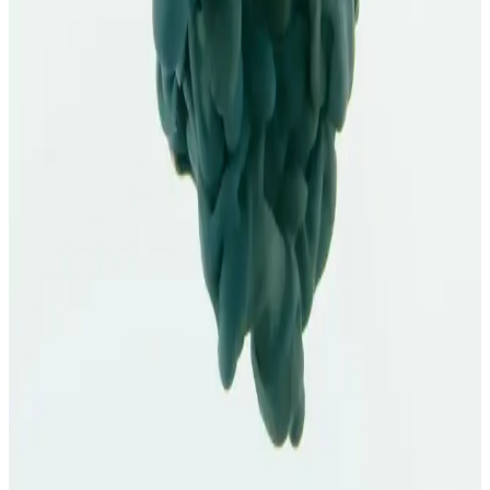
Burun bölgesinde görülen akne ve siyah noktalar için uygun ürünler
ve bakım ipuçlarıyla cilt sağlığınızı koruyun, düzenli kullanım ve
doğru uygulama ile görünümünüzü iyileştirin.
Yağlı ve Akne Eğilimli Ciltler İçin Etkili Günlük
Bakım Yöntemleri ve Ürün Seçenekleri
Yağlı ve akne eğilimli ciltler için uygun ürünler ve günlük bakım
rutini ile cilt sağlığını koruma ve sorunları azaltma yolları. Doğru
ürün seçimi ve düzenli kullanım önemli.
La Roche-Posay Effaclar Peeling Etkili Leke Karşıtı
Serum Özellikleri ve Cilt Faydaları
Effaclar serisinin peeling etkili leke karşıtı serumu, derin temizlik ve
leke giderici özellikleriyle yağlı ve hassas ciltlere uygun, pratik
kullanımlı bir cilt bakım ürünüdür.
Neutrogena Sivilce Karşıtı Krem Kullanım Rehberi
ve Doğru Uygulama İpuçları
Neutrogena sivilce karşıtı ürünleri doğru kullanmak, etkili sonuçlar
ve sağlıklı cilt için önemlidir. Adım adım kullanım ve dikkat edilmesi