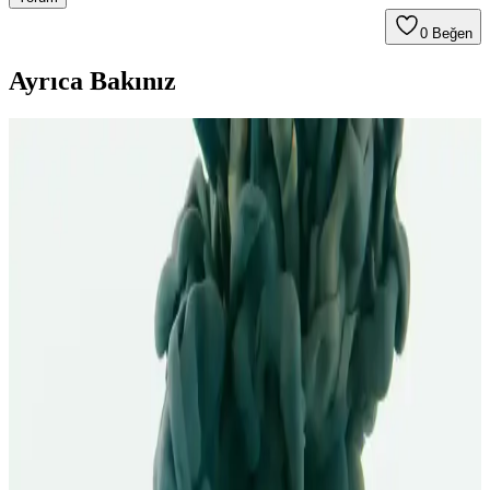
0
Beğen
Ayrıca Bakınız
Salisilik Asit ile Cilt Problemlerine Etkili Çözüm ve
Kullanım Yöntemleri
Salisilik asit, akne ve siyah noktalarla mücadelede etkili olup,
gözenekleri temizler ve cilt sağlığını destekler. Doğru kullanım ve
dikkat edilmesi gerekenler ile sağlıklı ciltlere ulaşmak mümkün.
Salisilik Asidin Cilt Üzerindeki Peeling Etkisi ve
Akne, Yağlı Ciltler İçin Faydaları
Salisilik asit, ciltte ölü hücreleri atar, gözenekleri temizler ve akneye
karşı etkilidir. Güneş koruyucu ile kullanımı önemli, uzman
gözetiminde en iyi sonuçlar alınır.
Akneye Uygun Sabunlar: Doğru Ürün Seçimiyle
Cilt Sağlığını Destekleme Rehberi