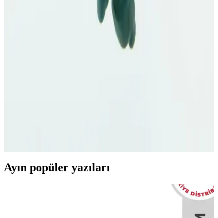
kullanımlı bir cilt bakım ürünüdür.
Neutrogena Sivilce Karşıtı Krem Kullanım Rehberi
ve Doğru Uygulama İpuçları
Neutrogena sivilce karşıtı ürünleri doğru kullanmak, etkili sonuçlar
ve sağlıklı cilt için önemlidir. Adım adım kullanım ve dikkat edilmesi
gerekenler hakkında detaylı rehber.
La Roche-Posay Effaclar Jel: Yağlı ve Akne Eğilimli
Ciltler İçin Temizlik Çözümü
Effaclar Jel, hassas ve yağlı ciltler için nazikçe temizler, salisilik asit
ile gözenekleri arındırır, sivilce ve siyah noktalara karşı etkili bir
bakım sağlar.
Ayın popüler yazıları