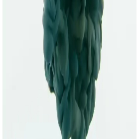
Akneye eğilimli ciltler için uygun sabunlar, etkili içeriklerle yağ ve
gözenekleri temizler, cilt bariyerini koruyarak sağlıklı bir görünüm
sağlar.
Burun Aknesi ve Kozmetik Bakım: Etkili ve
Güvenilir Yaklaşımlar
Burun bölgesinde görülen akne ve siyah noktalar için uygun ürünler
ve bakım ipuçlarıyla cilt sağlığınızı koruyun, düzenli kullanım ve
doğru uygulama ile görünümünüzü iyileştirin.
Yağlı ve Akne Eğilimli Ciltler İçin Etkili Günlük
Bakım Yöntemleri ve Ürün Seçenekleri
Yağlı ve akne eğilimli ciltler için uygun ürünler ve günlük bakım
rutini ile cilt sağlığını koruma ve sorunları azaltma yolları. Doğru
ürün seçimi ve düzenli kullanım önemli.
La Roche-Posay Effaclar Peeling Etkili Leke Karşıtı
Serum Özellikleri ve Cilt Faydaları
Effaclar serisinin peeling etkili leke karşıtı serumu, derin temizlik ve
leke giderici özellikleriyle yağlı ve hassas ciltlere uygun, pratik