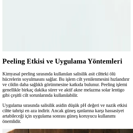
gerekenler hakkında detaylı rehber.
La Roche-Posay Effaclar Jel: Yağlı ve Akne Eğilimli
Ciltler İçin Temizlik Çözümü
Effaclar Jel, hassas ve yağlı ciltler için nazikçe temizler, salisilik asit
ile gözenekleri arındırır, sivilce ve siyah noktalara karşı etkili bir
bakım sağlar.
Peeling Etkisi ve Uygulama Yöntemleri
Kimyasal peeling sırasında kullanılan salisilik asit ciltteki ölü
hücrelerin soyulmasını sağlar. Bu işlem cilt yenilenmesini hızlandırır
ve cildin daha sağlıklı görünmesine katkıda bulunur. Peeling işlemi
genellikle birkaç dakika sürer ve aktif akne melazma solar lentigo
gibi çeşitli cilt sorunlarında kullanılabilir.
Uygulama sırasında salisilik asidin düşük pH değeri ve nazik etkisi
ciltte tahrişi en aza indirir. Ancak güneş ışınlarına karşı hassasiyet
artabileceği için uygulama sonrası güneş koruyucu kullanımı
önemlidir.