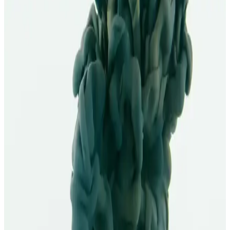
Kullanım Yöntemleri
Salisilik asit, akne ve siyah noktalarla mücadelede etkili olup,
gözenekleri temizler ve cilt sağlığını destekler. Doğru kullanım ve
dikkat edilmesi gerekenler ile sağlıklı ciltlere ulaşmak mümkün.
Salisilik Asidin Cilt Üzerindeki Peeling Etkisi ve
Akne, Yağlı Ciltler İçin Faydaları
Salisilik asit, ciltte ölü hücreleri atar, gözenekleri temizler ve akneye
karşı etkilidir. Güneş koruyucu ile kullanımı önemli, uzman
gözetiminde en iyi sonuçlar alınır.
Akneye Uygun Sabunlar: Doğru Ürün Seçimiyle
Cilt Sağlığını Destekleme Rehberi
Akneye eğilimli ciltler için uygun sabunlar, etkili içeriklerle yağ ve
gözenekleri temizler, cilt bariyerini koruyarak sağlıklı bir görünüm
sağlar.
Burun Aknesi ve Kozmetik Bakım: Etkili ve
Güvenilir Yaklaşımlar