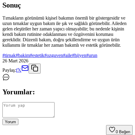
Sonuç
Tırnakların görünümü kişisel bakımın önemli bir göstergesidir ve
uzun tırnaklar uygun bakım ile şık ve sağlıklı görünebilir. Aileden
gelen eleştiriler her zaman yapıcı olmayabilir; bu nedenle kişinin
kendi bakım rutinine odaklanması ve özgüvenini koruması
gereklidir. Düzenli bakım, doğru şekillendirme ve uygun ürün
kullanımı ile tırnaklar her zaman bakımlı ve estetik görünebilir.
#
tirnak
#
bakim
#
estetik
#
ozguven
#
aile
#
hijyen
#
urun
26 Mart 2026
Paylaş:
f
𝕏
Yorumlar:
Yorum
0
Beğen