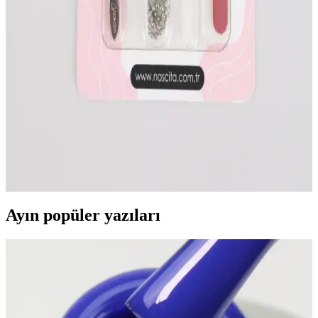
Gummy Vitaminlerin Cilt, Saç ve Tırnak Sağlığına
Katkıları ve Kullanım İpuçları
Gummy vitaminler, cilt elastikiyetini artırıp saç ve tırnak sağlığını
destekleyen pratik ve lezzetli takviyelerdir. Düzenli kullanım ve
doğru dozajla güzellikte fark yaratabilir.
Oje Çıkarma Setleri: Pratik ve Hijyenik Tırnak
Bakım Çözümleri
Evde tırnak bakımı için pratik ve hijyenik oje çıkarma setleri, araçlar
ve kullanım ipuçlarıyla tırnak sağlığını koruyan çözümler sunar.
Ayın popüler yazıları