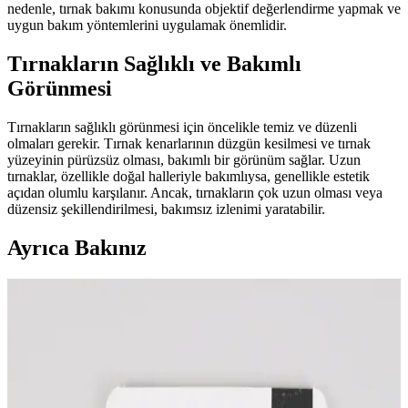
nedenle, tırnak bakımı konusunda objektif değerlendirme yapmak ve
uygun bakım yöntemlerini uygulamak önemlidir.
Tırnakların Sağlıklı ve Bakımlı
Görünmesi
Tırnakların sağlıklı görünmesi için öncelikle temiz ve düzenli
olmaları gerekir. Tırnak kenarlarının düzgün kesilmesi ve tırnak
yüzeyinin pürüzsüz olması, bakımlı bir görünüm sağlar. Uzun
tırnaklar, özellikle doğal halleriyle bakımlıysa, genellikle estetik
açıdan olumlu karşılanır. Ancak, tırnakların çok uzun olması veya
düzensiz şekillendirilmesi, bakımsız izlenimi yaratabilir.
Ayrıca Bakınız
Jel Oje Kullanımının Bırakılması ve Tırnak
Sağlığına Etkileri Üzerine İnceleme
Jel oje ve akrilik tırnak uygulamalarının tırnak sağlığı üzerindeki
olumsuz etkileri ve bırakılmasının ardından tırnakların güçlenmesi
için önerilen bakım yöntemleri detaylı şekilde ele alınıyor.