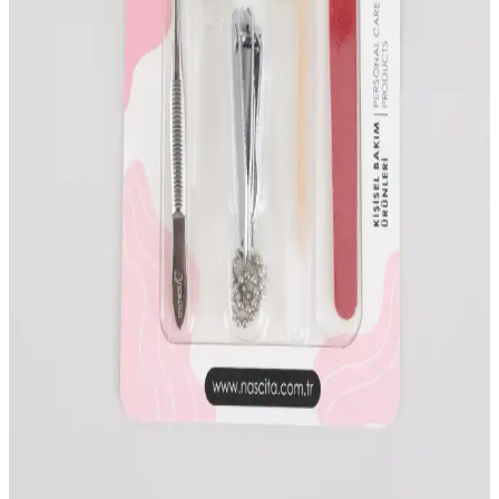
Rehberi
Enjeksiyon jel tırnaklar, dayanıklılık ve estetik avantajlarıyla öne
çıkar. Kalite, fiyat ve bakım kriterlerini göz önünde bulundurarak
doğru ürün seçimi ve uzman desteğiyle sağlıklı, güzel tırnaklara
ulaşın.
Oje Seçiminde Bilmeniz Gerekenler: Marka, Tür ve
Kalite Analizi
Doğru oje seçimi için markalar, türler ve kaliteyi detaylı inceleyin.
Uzun ömürlü ve estetik sonuçlar için ipuçları burada.
Gummy Vitaminlerin Cilt, Saç ve Tırnak Sağlığına
Katkıları ve Kullanım İpuçları
Gummy vitaminler, cilt elastikiyetini artırıp saç ve tırnak sağlığını
destekleyen pratik ve lezzetli takviyelerdir. Düzenli kullanım ve
doğru dozajla güzellikte fark yaratabilir.
Oje Çıkarma Setleri: Pratik ve Hijyenik Tırnak
Bakım Çözümleri