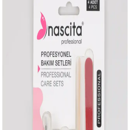
Tırnak Bakımı ve Aile Eleştirileri: Sağlıklı ve Estetik
Tırnaklar İçin Doğru Yaklaşımlar
Tırnak bakımı, sağlıklı ve estetik görünüm için düzenli temizlik,
uygun şekillendirme ve doğru ürün kullanımını gerektirir. Aile
eleştirileri özgüveni etkileyebilir, bu yüzden kişisel bakım rutini
önemlidir.
Leopar Tırnak Dövmesi: Moda ve Estetiği Bir
Arada Sunan Pratik Süsleme Çözümü
Leopar tırnak dövmesi, kolay uygulanabilir ve uzun süre
dayanabilen tasarımıyla günlük ve özel günler için ideal şık tırnak
süsleme seçeneğidir.
Oje Bazı Uygulama Adımları ve Uzun Ömürlü
Tırnak Bakımı İpuçları
Oje bazını doğru uygulama yöntemleriyle tırnaklarınızda uzun
ömürlü ve estetik sonuçlar elde edin. Temizlik, ince uygulama ve
uygun kuruma sürelerine dikkat edin.
Enjeksiyon Jel Tırnak Seçimi ve Bakımı İçin Uzman