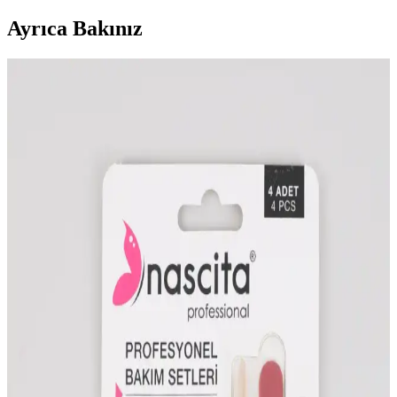
Ayrıca Bakınız
Jel Oje Kullanımının Bırakılması ve Tırnak
Sağlığına Etkileri Üzerine İnceleme
Jel oje ve akrilik tırnak uygulamalarının tırnak sağlığı üzerindeki
olumsuz etkileri ve bırakılmasının ardından tırnakların güçlenmesi
için önerilen bakım yöntemleri detaylı şekilde ele alınıyor.
Tırnak Bakımı ve Aile Eleştirileri: Sağlıklı ve Estetik
Tırnaklar İçin Doğru Yaklaşımlar
Tırnak bakımı, sağlıklı ve estetik görünüm için düzenli temizlik,
uygun şekillendirme ve doğru ürün kullanımını gerektirir. Aile
eleştirileri özgüveni etkileyebilir, bu yüzden kişisel bakım rutini
önemlidir.
Leopar Tırnak Dövmesi: Moda ve Estetiği Bir
Arada Sunan Pratik Süsleme Çözümü
Leopar tırnak dövmesi, kolay uygulanabilir ve uzun süre