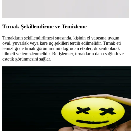
Evde tırnak bakımı için pratik ve hijyenik oje çıkarma setleri, araçlar
ve kullanım ipuçlarıyla tırnak sağlığını koruyan çözümler sunar.
Tırnak Şekillendirme ve Temizleme
Tırnakların şekillendirilmesi sırasında, kişinin el yapısına uygun
oval, yuvarlak veya kare uç şekilleri tercih edilmelidir. Tırnak eti
temizliği de tırnak görünümünü doğrudan etkiler; düzenli olarak
itilmeli ve temizlenmelidir. Bu işlemler, tırnakların daha sağlıklı ve
estetik görünmesini sağlar.