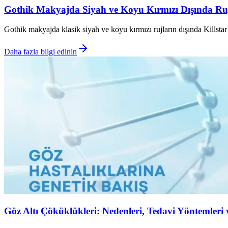
Gothik Makyajda Siyah ve Koyu Kırmızı Dışında Ruj
Gothik makyajda klasik siyah ve koyu kırmızı rujların dışında Killsta
Daha fazla bilgi edinin
Göz Altı Çöküklükleri: Nedenleri, Tedavi Yöntemleri 