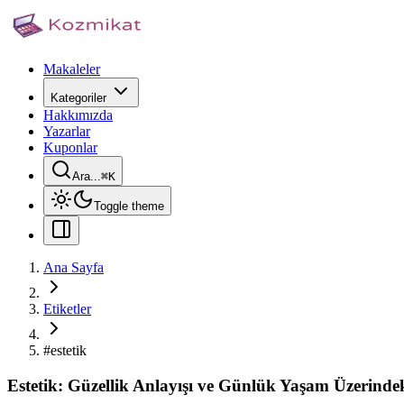
Makaleler
Kategoriler
Hakkımızda
Yazarlar
Kuponlar
Ara...
⌘
K
Toggle theme
Ana Sayfa
Etiketler
#
estetik
Estetik: Güzellik Anlayışı ve Günlük Yaşam Üzerindek