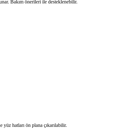
nar. Bakım önerileri ile desteklenebilir.
üz hatları ön plana çıkarılabilir.