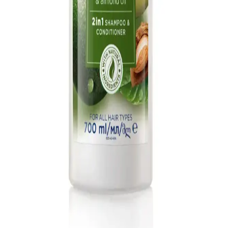
Le'Sandre Organics'in üçlü saç bakım seti, doğal içeriklerle
saçlarınızı güçlendirir, uzatır ve parlaklık kazandırır. Badem, çam
terebentin ve hint yağıyla sağlıklı saçlara ulaşın.
Saç Sağlığını Destekleyen Doğal ve Bitkisel
Çözümlerle Güçlü Saçlar
Doğal ve bitkisel saç bakım yöntemleri, saç dökülmesini önler,
güçlendirir ve hacim kazandırır. Lavanta, karanfil ve badem yağı
gibi doğal ürünlerle sağlıklı saçlara ulaşın.
Blendax Badem Yağı Özlü 4x500 ml Şampuan Seti
Doğal ve Güçlü Saç Bakımı İçin Uygun
Blendax Badem Yağı Özlü şampuan seti, doğal içerikleriyle saçlara
güç ve hacim kazandırır, hassas saç derisine nazikçe bakım yapar,
uzun süre kullanılabilen ekonomik bir çözümdür.
Avon Care Avokado ve Badem Yağı İçeren
Şampuan ve Saç Bakım Kremi Ürün Özellikleri ve
Faydaları