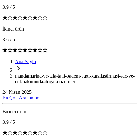
3.9
/
5
İkinci ürün
3.6
/
5
Ana Sayfa
mandamarina-ve-tala-tatli-badem-yagi-karsilastirmasi-sac-ve-
cilt-bakiminda-dogal-cozumler
24 Nisan 2025
En Çok Arananlar
Birinci ürün
3.9
/
5