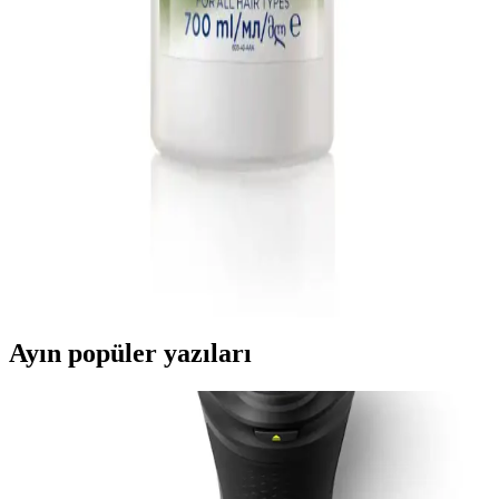
Blendax Badem Yağı Özlü 4x500 ml Şampuan Seti
Doğal ve Güçlü Saç Bakımı İçin Uygun
Blendax Badem Yağı Özlü şampuan seti, doğal içerikleriyle saçlara
güç ve hacim kazandırır, hassas saç derisine nazikçe bakım yapar,
uzun süre kullanılabilen ekonomik bir çözümdür.
Avon Care Avokado ve Badem Yağı İçeren
Şampuan ve Saç Bakım Kremi Ürün Özellikleri ve
Faydaları
Avon'un doğal içerikli şampuan ve saç bakım kremi, saçları
derinlemesine besler, hacim kazandırır ve hoş koku bırakır. Vegan ve
sülfatsız formülüyle sağlıklı saçlara ulaşmanızı sağlar.
Ayın popüler yazıları