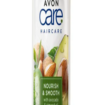
Bademli Doğal El Kremi: Nemlendirici ve Besleyici
Cilt Bakım Ürünü
Badem yağı ve doğal özlerle formüle edilen el kremi, kuru ve hassas
ciltleri nemlendirir, tahrişi azaltır ve yumuşaklık sağlar. Günlük
kullanım için uygun, doğal içerikli bir bakım seçeneği.
Bademli El ve Vücut Kremi: Doğal ve Etkili Cilt
Bakım Seçeneği
Badem yağı içeren el ve vücut kremi, kuru ve hassas ciltler için
doğal nemlendirici sağlar. Düzenli kullanımda cilt elastikiyetini
artırır, yatıştırıcı etkiler gösterir ve cilt sağlığını destekler.
Cliniva Tatlı Badem Yağı: Doğal ve Çok Yönlü Cilt
Bakım Ürünü 250 ml
Cliniva'nın %100 doğal soğuk sıkım tatlı badem yağı, cilt ve vücut
bakımında çok yönlü faydalar sunar. Nemlendirir, pürüzsüzleştirir ve
doğal güzelliğinizi destekler.
Le'Sandre Organics Doğal Saç Bakım Seti Badem,
Çam Terebentin ve Hint Yağıyla Güçlenir