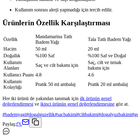
Kullanım sonrası alerji yapmadığı için tercih edilir.
Ürünlerin Özellik Karşılaştırması
Mandamarina Tatlı
Özellik
Tala Tatlı Badem Yağı
Badem Yağı
Hacim
50 ml
20 ml
Doğallık
%100 Saf
%100 Saf ve Doğal
Kullanım
Saç, cilt ve tırnak
Saç ve cilt bakımı için
Alanları
bakımı için
Kullanıcı Puanı
4.8
4.6
Kullanım
Pratik 50 ml ambalaj
Pratik 20 ml ambalaj
Kolaylığı
Her iki ürünü de yakından tanımak için
ilk ürünün genel
değerlendirmesi
ve
ikinci ürünün genel değerlendirmesine
göz at.
#
bademyagi
#
dogalguzellik
#
sacbakimi
#
ciltbakimi
#
dogalyuzbakimi
#
g
Paylaş:
f
𝕏