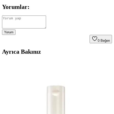
Yorumlar:
Yorum
0
Beğen
Ayrıca Bakınız
Es Series Doğal Bitkisel Badem Yağı 30 ml: Çok
Yönlü Nemlendirme ve Saç Cilt Bakımı
Es Series Doğal Bitkisel Badem Yağı 30 ml, tamamen doğal ve çok
amaçlı bir bakım yağıdır. Türkiye menşeli bu ürün, cilt ve saç için
hafif, hızlı nüfuz eden bir nem kaynağı sunar; yağlı bir his bırakmaz
ve doğal parlaklık ile yumuşaklık sağlar. Saç için uçlara ve köklere
uygulanabilir; masajla yedirildiğinde tarama kolaylaşır ve yaz
mevsiminde hafif nemli saçta etki daha belirginleşir. Kirpik ve
kaşlarda doku yumuşatıcı olarak da kullanılabilir; cilt üzerinde ise