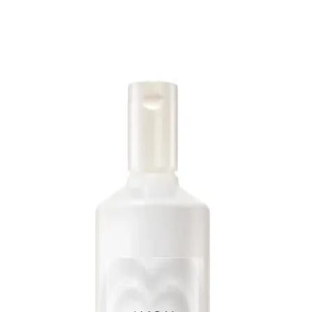
Es Series Doğal Bitkisel Badem Yağı 30 ml: Çok
Yönlü Nemlendirme ve Saç Cilt Bakımı
Es Series Doğal Bitkisel Badem Yağı 30 ml, tamamen doğal ve çok
amaçlı bir bakım yağıdır. Türkiye menşeli bu ürün, cilt ve saç için
hafif, hızlı nüfuz eden bir nem kaynağı sunar; yağlı bir his bırakmaz
ve doğal parlaklık ile yumuşaklık sağlar. Saç için uçlara ve köklere
uygulanabilir; masajla yedirildiğinde tarama kolaylaşır ve yaz
mevsiminde hafif nemli saçta etki daha belirginleşir. Kirpik ve
kaşlarda doku yumuşatıcı olarak da kullanılabilir; cilt üzerinde ise
üst katmanı nemlendirir ve pürüzsüzlük verir. Çok yönlü kullanım
fikriyle tırnak çevresi nemlendirme için de faydalı olabilir.
Uygulama öncesinde avuç içinde ısıtılarak uygulanması önerilir;
hassas cilde sahip kişiler önce küçük bölgede test etmelidir. Gözle
temas halinde bol su ile durulanmalı; serin ve temiz saklanması
oksidasyonu azaltır. Ürünün güvenli ve doğal içeriği günlük
kullanım için uygundur, ancak tıbbi tavsiye yerine geçmez. Yorumlar
yüksek memnuniyet (yaklaşık 4.9/5) ve nemlendirme, parlaklık ile
tarama kolaylığı gibi etkileri vurgular. Doğal içeriği ve kompakt 30
ml boyutu ile günlük rutine kolayca ve güvenli bir şekilde dahil
edilebilir bir bakım çözümüdür.