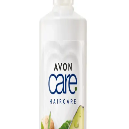
üst katmanı nemlendirir ve pürüzsüzlük verir. Çok yönlü kullanım
fikriyle tırnak çevresi nemlendirme için de faydalı olabilir.
Uygulama öncesinde avuç içinde ısıtılarak uygulanması önerilir;
hassas cilde sahip kişiler önce küçük bölgede test etmelidir. Gözle
temas halinde bol su ile durulanmalı; serin ve temiz saklanması
oksidasyonu azaltır. Ürünün güvenli ve doğal içeriği günlük
kullanım için uygundur, ancak tıbbi tavsiye yerine geçmez. Yorumlar
yüksek memnuniyet (yaklaşık 4.9/5) ve nemlendirme, parlaklık ile
tarama kolaylığı gibi etkileri vurgular. Doğal içeriği ve kompakt 30
ml boyutu ile günlük rutine kolayca ve güvenli bir şekilde dahil
edilebilir bir bakım çözümüdür.
Bademli Doğal El Kremi: Nemlendirici ve Besleyici
Cilt Bakım Ürünü
Badem yağı ve doğal özlerle formüle edilen el kremi, kuru ve hassas
ciltleri nemlendirir, tahrişi azaltır ve yumuşaklık sağlar. Günlük
kullanım için uygun, doğal içerikli bir bakım seçeneği.
Bademli El ve Vücut Kremi: Doğal ve Etkili Cilt
Bakım Seçeneği
Badem yağı içeren el ve vücut kremi, kuru ve hassas ciltler için
doğal nemlendirici sağlar. Düzenli kullanımda cilt elastikiyetini