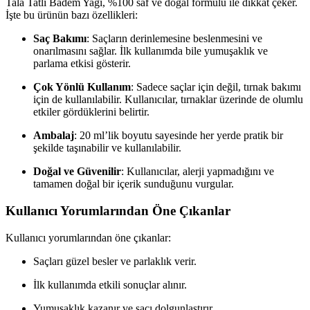
Tala Tatlı Badem Yağı, %100 saf ve doğal formülü ile dikkat çeker.
İşte bu ürünün bazı özellikleri:
Saç Bakımı
: Saçların derinlemesine beslenmesini ve
onarılmasını sağlar. İlk kullanımda bile yumuşaklık ve
parlama etkisi gösterir.
Çok Yönlü Kullanım
: Sadece saçlar için değil, tırnak bakımı
için de kullanılabilir. Kullanıcılar, tırnaklar üzerinde de olumlu
etkiler gördüklerini belirtir.
Ambalaj
: 20 ml’lik boyutu sayesinde her yerde pratik bir
şekilde taşınabilir ve kullanılabilir.
Doğal ve Güvenilir
: Kullanıcılar, alerji yapmadığını ve
tamamen doğal bir içerik sunduğunu vurgular.
Kullanıcı Yorumlarından Öne Çıkanlar
Kullanıcı yorumlarından öne çıkanlar:
Saçları güzel besler ve parlaklık verir.
İlk kullanımda etkili sonuçlar alınır.
Yumuşaklık kazanır ve saçı dolgunlaştırır.