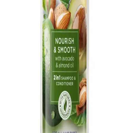
artırır, yatıştırıcı etkiler gösterir ve cilt sağlığını destekler.
Cliniva Tatlı Badem Yağı: Doğal ve Çok Yönlü Cilt
Bakım Ürünü 250 ml
Cliniva'nın %100 doğal soğuk sıkım tatlı badem yağı, cilt ve vücut
bakımında çok yönlü faydalar sunar. Nemlendirir, pürüzsüzleştirir ve
doğal güzelliğinizi destekler.
Le'Sandre Organics Doğal Saç Bakım Seti Badem,
Çam Terebentin ve Hint Yağıyla Güçlenir
Le'Sandre Organics'in üçlü saç bakım seti, doğal içeriklerle
saçlarınızı güçlendirir, uzatır ve parlaklık kazandırır. Badem, çam
terebentin ve hint yağıyla sağlıklı saçlara ulaşın.
Saç Sağlığını Destekleyen Doğal ve Bitkisel
Çözümlerle Güçlü Saçlar
Doğal ve bitkisel saç bakım yöntemleri, saç dökülmesini önler,
güçlendirir ve hacim kazandırır. Lavanta, karanfil ve badem yağı
gibi doğal ürünlerle sağlıklı saçlara ulaşın.