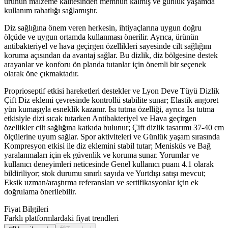
ürünün malzeme kalitesinden memnun kalmış ve günlük yaşamda
kullanım rahatlığı sağlamıştır.
Diz sağlığına önem veren herkesin, ihtiyaçlarına uygun doğru
ölçüde ve uygun ortamda kullanması önerilir. Ayrıca, ürünün
antibakteriyel ve hava geçirgen özellikleri sayesinde cilt sağlığını
koruma açısından da avantaj sağlar. Bu dizlik, diz bölgesine destek
arayanlar ve konforu ön planda tutanlar için önemli bir seçenek
olarak öne çıkmaktadır.
Proprioseptif etkisi hareketleri destekler ve Lyon Deve Tüyü Dizlik
Çift Diz eklemi çevresinde kontrollü stabilite sunar; Elastik angoret
yün kumaşıyla esneklik kazanır. Isı tutma özelliği, ayrıca Isı tutma
etkisiyle dizi sıcak tutarken Antibakteriyel ve Hava geçirgen
özellikler cilt sağlığına katkıda bulunur; Çift dizlik tasarımı 37-40 cm
ölçülerine uyum sağlar. Spor aktiviteleri ve Günlük yaşam sırasında
Kompresyon etkisi ile diz eklemini stabil tutar; Menisküs ve Bağ
yaralanmaları için ek güvenlik ve koruma sunar. Yorumlar ve
kullanıcı deneyimleri neticesinde Genel kullanıcı puanı 4.1 olarak
bildiriliyor; stok durumu sınırlı sayıda ve Yurtdışı satışı mevcut;
Eksik uzman/araştırma referansları ve sertifikasyonlar için ek
doğrulama önerilebilir.
Fiyat Bilgileri
Farklı platformlardaki fiyat trendleri