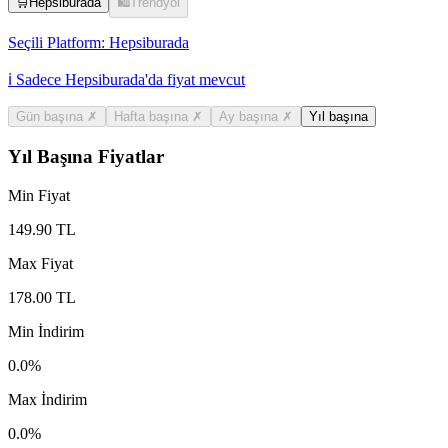
🛒
Hepsiburada
🛍️
Trendyol
Seçili Platform:
Hepsiburada
ℹ️ Sadece Hepsiburada'da fiyat mevcut
Gün başına
✗
Hafta başına
✗
Ay başına
✗
Yıl başına
Yıl Başına Fiyatlar
Min Fiyat
149.90
TL
Max Fiyat
178.00
TL
Min İndirim
0.0
%
Max İndirim
0.0
%