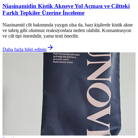
Niasinamidin Kistik Akneye Yol Açması ve Ciltteki
Farklı Tepkiler Üzerine İnceleme
Niasinamid cilt bakımında yaygın olsa da, bazı kişilerde kistik akne
ve tahriş gibi olumsuz reaksiyonlara neden olabilir. Konsantrasyon
ve cilt tipi önemlidir, yama testi önerilir.
Daha fazla bilgi edinin