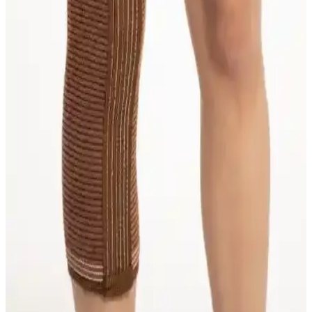
Deep Fleksible balenli patella destekli dizlik, diz stabilitesi ve konfor
sağlayarak ağrıları hafifletir, spor ve günlük kullanım için ideal bir
destek ürünüdür.
Flexy Medical Yün Dizlikler Karşılaştırması:
Malzeme, Konfor ve Kullanıcı Yorumları
İki farklı Flexy Medical yün dizlik ürününü malzeme, konfor ve
kullanıcı geri bildirimleriyle karşılaştırıyoruz. Hangi dizlik daha
uygun ve dayanıklı, detaylar burada.
Deve Tüyü Yün Dizlikleri Karşılaştırması: Katmirra
ve S&D Ürünlerinin Özellikleri ve Kullanıcı
Yorumları
İki deve tüyü yün dizlik ürününü detaylı karşılaştırıyoruz. Malzeme,
kullanım deneyimi ve dayanıklılık gibi kriterlerle ürünlerin avantaj
ve dezavantajlarını keşfedin.
Case KB-314 Patella Destekli Örme Dizlik İnceleme
ve Tasarım Analizi ve Kullanım İncelemesi