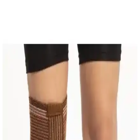
Karşılaştırması: Malzeme, Konfor ve Kullanım
Özellikleri
İki farklı dizlik ürünü olan Beratex Yün Dizlik ve Wiforte Medikal
Diz Korsesi'nin malzeme, konfor ve kullanım özellikleri detaylı
karşılaştırmasıyla, doğru seçim yapmanıza yardımcı oluyor.
Lyon Deve Tüyü Dizlik Çift 37-40 cm: Diz Destek ve
Konfor İçin Yüksek Kalite Çözüm
Yüksek kaliteli malzemeden üretilmiş, sıcak tutan ve antibakteriyel
özellikleriyle dizinizi destekleyen Lyon Deve Tüyü Dizlik Çiftini
kullanarak hareket özgürlüğünüzü artırın.
Morsa Cyberg Patella Destekli Neopren Dizlik: Diz
Sağlığı İçin Güvenilir ve Konforlu Çözüm
Yüksek kaliteli neopren malzemeden üretilmiş, patella desteği ve
hava gözenekleriyle konfor sunan bu dizlik, diz ağrılarını hafifletir
ve günlük yaşamda rahatlık sağlar.
Deep Fleksible Balenli Patella Destekli Dizlik: Diz
Sağlığı ve Hareket Özgürlüğü İçin İnceleme