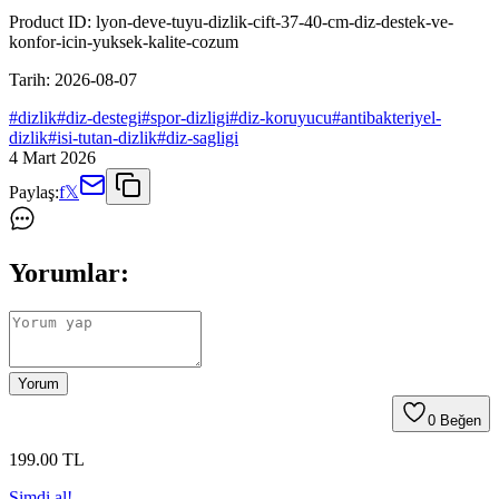
Product ID:
lyon-deve-tuyu-dizlik-cift-37-40-cm-diz-destek-ve-
konfor-icin-yuksek-kalite-cozum
Tarih:
2026-08-07
#
dizlik
#
diz-destegi
#
spor-dizligi
#
diz-koruyucu
#
antibakteriyel-
dizlik
#
isi-tutan-dizlik
#
diz-sagligi
4 Mart 2026
Paylaş:
f
𝕏
Yorumlar:
Yorum
0
Beğen
199
.00
TL
Şimdi al!