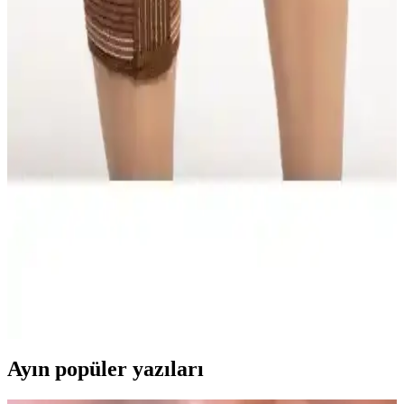
kullanım deneyimi ve dayanıklılık gibi kriterlerle ürünlerin avantaj
ve dezavantajlarını keşfedin.
Case KB-314 Patella Destekli Örme Dizlik İnceleme
ve Tasarım Analizi ve Kullanım İncelemesi
Case KB-314 Patella Destekli Örme Dizlik, patella çevresine odaklı
destekli tasarımıyla diz stabilitesini artırırken, dikişsiz yüzey ve arka
kısımda gevşek dokuma ile uzun süreli konfor ve hafif basınç
dağılımı sağlar. Beden seçimi diz çevresi ölçüsüne göre yapılır ve
kullanıcıya güvenli uyum sunar.
Lyon Deve Tüyü Çift Dizlik ile Roll Yün Dizlik:
Desteği, Isı Artışı ve Proprioseptif Etki
Angora yün kumaştan Lyon Deve Tüyü Çift Dizlik diz eklemine
kompresyon ve stabilite sağlar; ısı artışı ve proprioseptif etki sunar;
antibakteriyel, hava geçirgen malzeme. Roll Yün Dizlik XXL diz
ağrısı için destek verir; 1 ay garanti.
Ayın popüler yazıları