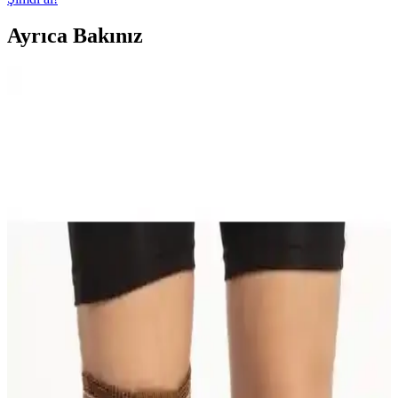
Ayrıca Bakınız
Beratex Yün Dizlik ve Wiforte Medikal Diz Korsesi
Karşılaştırması: Malzeme, Konfor ve Kullanım
Özellikleri
İki farklı dizlik ürünü olan Beratex Yün Dizlik ve Wiforte Medikal
Diz Korsesi'nin malzeme, konfor ve kullanım özellikleri detaylı
karşılaştırmasıyla, doğru seçim yapmanıza yardımcı oluyor.
Lyon Deve Tüyü Dizlik Çift 37-40 cm: Diz Destek ve
Konfor İçin Yüksek Kalite Çözüm
Yüksek kaliteli malzemeden üretilmiş, sıcak tutan ve antibakteriyel
özellikleriyle dizinizi destekleyen Lyon Deve Tüyü Dizlik Çiftini
kullanarak hareket özgürlüğünüzü artırın.
Morsa Cyberg Patella Destekli Neopren Dizlik: Diz
Sağlığı İçin Güvenilir ve Konforlu Çözüm