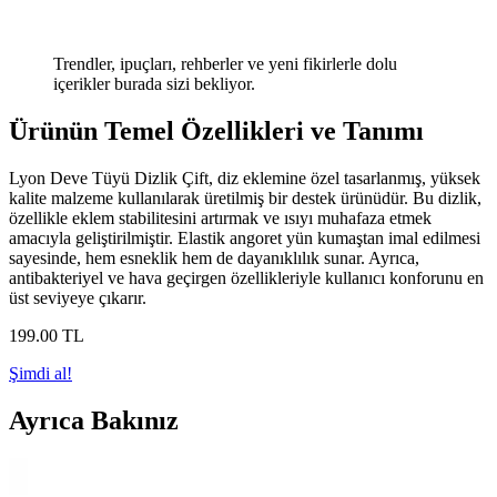
Trendler, ipuçları, rehberler ve yeni fikirlerle dolu
içerikler burada sizi bekliyor.
Ürünün Temel Özellikleri ve Tanımı
Lyon Deve Tüyü Dizlik Çift, diz eklemine özel tasarlanmış, yüksek
kalite malzeme kullanılarak üretilmiş bir destek ürünüdür. Bu dizlik,
özellikle eklem stabilitesini artırmak ve ısıyı muhafaza etmek
amacıyla geliştirilmiştir. Elastik angoret yün kumaştan imal edilmesi
sayesinde, hem esneklik hem de dayanıklılık sunar. Ayrıca,
antibakteriyel ve hava geçirgen özellikleriyle kullanıcı konforunu en
üst seviyeye çıkarır.
199
.00
TL
Şimdi al!
Ayrıca Bakınız
Beratex Yün Dizlik ve Wiforte Medikal Diz Korsesi