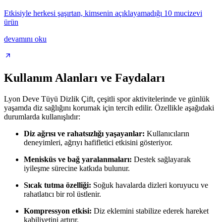
Etkisiyle herkesi şaşırtan, kimsenin açıklayamadığı 10 mucizevi
ürün
devamını oku
Kullanım Alanları ve Faydaları
Lyon Deve Tüyü Dizlik Çift, çeşitli spor aktivitelerinde ve günlük
yaşamda diz sağlığını korumak için tercih edilir. Özellikle aşağıdaki
durumlarda kullanışlıdır:
Diz ağrısı ve rahatsızlığı yaşayanlar:
Kullanıcıların
deneyimleri, ağrıyı hafifletici etkisini gösteriyor.
Menisküs ve bağ yaralanmaları:
Destek sağlayarak
iyileşme sürecine katkıda bulunur.
Sıcak tutma özelliği:
Soğuk havalarda dizleri koruyucu ve
rahatlatıcı bir rol üstlenir.
Kompressyon etkisi:
Diz eklemini stabilize ederek hareket
kabiliyetini artırır.