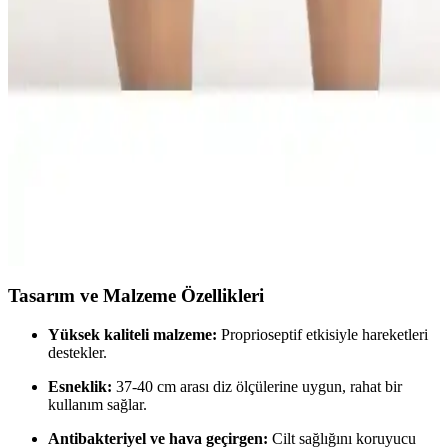
Case KB-314 Patella Destekli Örme Dizlik, patella çevresine odaklı
destekli tasarımıyla diz stabilitesini artırırken, dikişsiz yüzey ve arka
kısımda gevşek dokuma ile uzun süreli konfor ve hafif basınç
dağılımı sağlar. Beden seçimi diz çevresi ölçüsüne göre yapılır ve
kullanıcıya güvenli uyum sunar.
Lyon Deve Tüyü Çift Dizlik ile Roll Yün Dizlik:
Desteği, Isı Artışı ve Proprioseptif Etki
Angora yün kumaştan Lyon Deve Tüyü Çift Dizlik diz eklemine
kompresyon ve stabilite sağlar; ısı artışı ve proprioseptif etki sunar;
antibakteriyel, hava geçirgen malzeme. Roll Yün Dizlik XXL diz
ağrısı için destek verir; 1 ay garanti.
Tasarım ve Malzeme Özellikleri
Yüksek kaliteli malzeme:
Proprioseptif etkisiyle hareketleri
destekler.
Esneklik:
37-40 cm arası diz ölçülerine uygun, rahat bir
kullanım sağlar.
Antibakteriyel ve hava geçirgen:
Cilt sağlığını koruyucu