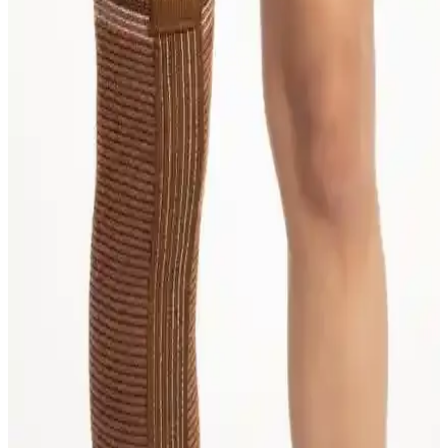
Yüksek kaliteli neopren malzemeden üretilmiş, patella desteği ve
hava gözenekleriyle konfor sunan bu dizlik, diz ağrılarını hafifletir
ve günlük yaşamda rahatlık sağlar.
Deep Fleksible Balenli Patella Destekli Dizlik: Diz
Sağlığı ve Hareket Özgürlüğü İçin İnceleme
Deep Fleksible balenli patella destekli dizlik, diz stabilitesi ve konfor
sağlayarak ağrıları hafifletir, spor ve günlük kullanım için ideal bir
destek ürünüdür.
Flexy Medical Yün Dizlikler Karşılaştırması:
Malzeme, Konfor ve Kullanıcı Yorumları
İki farklı Flexy Medical yün dizlik ürününü malzeme, konfor ve
kullanıcı geri bildirimleriyle karşılaştırıyoruz. Hangi dizlik daha
uygun ve dayanıklı, detaylar burada.
Deve Tüyü Yün Dizlikleri Karşılaştırması: Katmirra
ve S&D Ürünlerinin Özellikleri ve Kullanıcı
Yorumları
İki deve tüyü yün dizlik ürününü detaylı karşılaştırıyoruz. Malzeme,