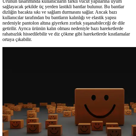
Ürünün tasarımında kullanıcıların farklı vücut yapılarına uyum
sağlayacak şekilde üç yerden lastikli bantlar bulunur. Bu bantlar
dizliğin bacakta sıkı ve sağlam durmasını sağlar. Ancak bazı
kullanıcılar tarafından bu bantların kalınlığı ve elastik yapısı
nedeniyle pantolon altına giyerken zorluk yaşanabileceği de dile
getirilir. Ayrıca ürünün kalın olması nedeniyle bazı hareketlerde
rahatsızlık hissedilebilir ve diz çökme gibi hareketlerde kısıtlamalar
ortaya çıkabilir.