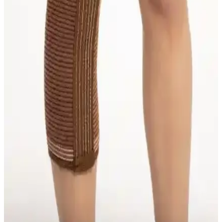
Flexy Medical Yün Dizlikler Karşılaştırması:
Malzeme, Konfor ve Kullanıcı Yorumları
İki farklı Flexy Medical yün dizlik ürününü malzeme, konfor ve
kullanıcı geri bildirimleriyle karşılaştırıyoruz. Hangi dizlik daha
uygun ve dayanıklı, detaylar burada.
Deve Tüyü Yün Dizlikleri Karşılaştırması: Katmirra
ve S&D Ürünlerinin Özellikleri ve Kullanıcı
Yorumları
İki deve tüyü yün dizlik ürününü detaylı karşılaştırıyoruz. Malzeme,
kullanım deneyimi ve dayanıklılık gibi kriterlerle ürünlerin avantaj
ve dezavantajlarını keşfedin.
Case KB-314 Patella Destekli Örme Dizlik İnceleme
ve Tasarım Analizi ve Kullanım İncelemesi
Case KB-314 Patella Destekli Örme Dizlik, patella çevresine odaklı
destekli tasarımıyla diz stabilitesini artırırken, dikişsiz yüzey ve arka
kısımda gevşek dokuma ile uzun süreli konfor ve hafif basınç
dağılımı sağlar. Beden seçimi diz çevresi ölçüsüne göre yapılır ve