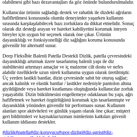
olabilmesi gibi bazı dezavantajları da göz önünde bulundurulmalıdır.
Kullanıcılar ürünün sağladığı destek ve rahatlık ile dizdeki ağrıların
hafifletilmesi konusunda olumlu deneyimler yaşarken kullanım
sırasında karşılaşılabilecek bazı zorluklara da dikkat etmelidir. Sonuç
olarak diz desteği arayan ve hareket kabiliyetini korumak isteyen
bireyler için uygun bir seçenek olarak öne çıkar. Ürünün
dayanıklılığı ve fonksiyonelliği diz sağlığını koruma konusunda
güvenilir bir alternatif sunar.
Deep Fleksİble Balenli Patella Destekli Dizlik, patella çevresindeki
dayanıklılığı artırmak üzere tasarlanmış balenli yapı ile diz
stabilitesini artırmayı amaçlar ve iç malzeme cilt dostu ve nefes
alabilir özelliklerle uzun süreli kullanıma uygun olarak üretilmiştir.
Üç yerden lastikli bantlar, dizin çevresinde sabit bir oturuş sağlar;
ancak kalınlık ve elastik bantlar / lastikler nedeniyle pantolon altına
giyildiğinde veya hareket kısıtlaması oluştuğunda kullanıcılar zorluk
yaşayabilir. Dizin bükülmesini engellemeye odaklanan bu yapı, ağrı
hafifletmek ve hareket özgürlüğünü korumak için tasarlanmıştır ve
dayanıklılık yönünden güvenilir bir performans sunar. Kullanım
alanları spor aktiviteleri ve günlük yaşam olarak öne çıkar; müşteri
geri bildirimleri ve kaynaklar/uzman isimlerinin katkıları güvenli
kullanım iddiasını destekler.
#
dizlik
#
patella
#
diz-koruyucu
#
spor-dizligi
#
diz-agrisi
#
diz-