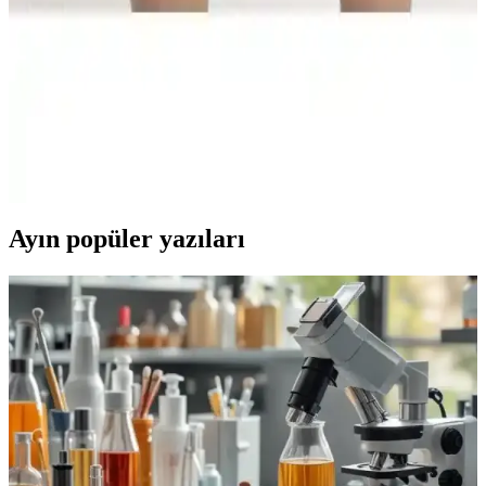
kullanıcıya güvenli uyum sunar.
Lyon Deve Tüyü Çift Dizlik ile Roll Yün Dizlik:
Desteği, Isı Artışı ve Proprioseptif Etki
Angora yün kumaştan Lyon Deve Tüyü Çift Dizlik diz eklemine
kompresyon ve stabilite sağlar; ısı artışı ve proprioseptif etki sunar;
antibakteriyel, hava geçirgen malzeme. Roll Yün Dizlik XXL diz
ağrısı için destek verir; 1 ay garanti.
Ayın popüler yazıları