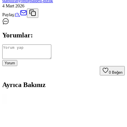
stabilizasyonu
#
baldeli-dizlik
4 Mart 2026
Paylaş:
f
𝕏
Yorumlar:
Yorum
0
Beğen
Ayrıca Bakınız
Beratex Yün Dizlik ve Wiforte Medikal Diz Korsesi
Karşılaştırması: Malzeme, Konfor ve Kullanım
Özellikleri
İki farklı dizlik ürünü olan Beratex Yün Dizlik ve Wiforte Medikal