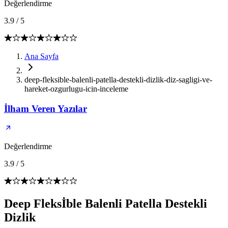
Değerlendirme
3.9
/
5
Ana Sayfa
deep-fleksible-balenli-patella-destekli-dizlik-diz-sagligi-ve-
hareket-ozgurlugu-icin-inceleme
İlham Veren Yazılar
Değerlendirme
3.9
/
5
Deep Fleksİble Balenli Patella Destekli
Dizlik