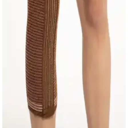
Deep Fleksible balenli patella destekli dizlik, diz stabilitesi ve konfor
sağlayarak ağrıları hafifletir, spor ve günlük kullanım için ideal bir
destek ürünüdür.
Flexy Medical Yün Dizlikler Karşılaştırması:
Malzeme, Konfor ve Kullanıcı Yorumları
İki farklı Flexy Medical yün dizlik ürününü malzeme, konfor ve
kullanıcı geri bildirimleriyle karşılaştırıyoruz. Hangi dizlik daha
uygun ve dayanıklı, detaylar burada.
Deve Tüyü Yün Dizlikleri Karşılaştırması: Katmirra
ve S&D Ürünlerinin Özellikleri ve Kullanıcı
Yorumları
İki deve tüyü yün dizlik ürününü detaylı karşılaştırıyoruz. Malzeme,
kullanım deneyimi ve dayanıklılık gibi kriterlerle ürünlerin avantaj
ve dezavantajlarını keşfedin.
Case KB-314 Patella Destekli Örme Dizlik İnceleme
ve Tasarım Analizi ve Kullanım İncelemesi