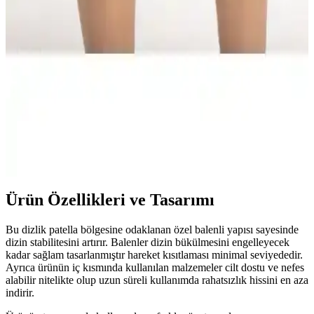
Case KB-314 Patella Destekli Örme Dizlik, patella çevresine odaklı
destekli tasarımıyla diz stabilitesini artırırken, dikişsiz yüzey ve arka
kısımda gevşek dokuma ile uzun süreli konfor ve hafif basınç
dağılımı sağlar. Beden seçimi diz çevresi ölçüsüne göre yapılır ve
kullanıcıya güvenli uyum sunar.
Lyon Deve Tüyü Çift Dizlik ile Roll Yün Dizlik:
Desteği, Isı Artışı ve Proprioseptif Etki
Angora yün kumaştan Lyon Deve Tüyü Çift Dizlik diz eklemine
kompresyon ve stabilite sağlar; ısı artışı ve proprioseptif etki sunar;
antibakteriyel, hava geçirgen malzeme. Roll Yün Dizlik XXL diz
ağrısı için destek verir; 1 ay garanti.
Ürün Özellikleri ve Tasarımı
Bu dizlik patella bölgesine odaklanan özel balenli yapısı sayesinde
dizin stabilitesini artırır. Balenler dizin bükülmesini engelleyecek
kadar sağlam tasarlanmıştır hareket kısıtlaması minimal seviyededir.
Ayrıca ürünün iç kısmında kullanılan malzemeler cilt dostu ve nefes
alabilir nitelikte olup uzun süreli kullanımda rahatsızlık hissini en aza
indirir.