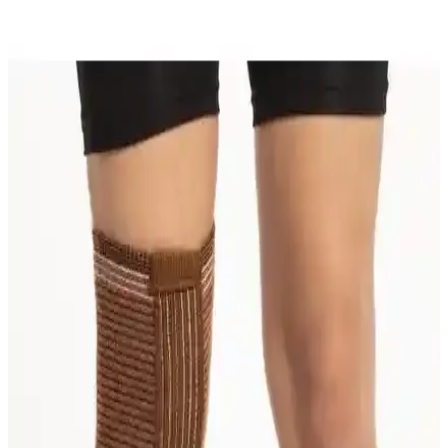
Diz Korsesi'nin malzeme, konfor ve kullanım özellikleri detaylı
karşılaştırmasıyla, doğru seçim yapmanıza yardımcı oluyor.
Lyon Deve Tüyü Dizlik Çift 37-40 cm: Diz Destek ve
Konfor İçin Yüksek Kalite Çözüm
Yüksek kaliteli malzemeden üretilmiş, sıcak tutan ve antibakteriyel
özellikleriyle dizinizi destekleyen Lyon Deve Tüyü Dizlik Çiftini
kullanarak hareket özgürlüğünüzü artırın.
Morsa Cyberg Patella Destekli Neopren Dizlik: Diz
Sağlığı İçin Güvenilir ve Konforlu Çözüm
Yüksek kaliteli neopren malzemeden üretilmiş, patella desteği ve
hava gözenekleriyle konfor sunan bu dizlik, diz ağrılarını hafifletir
ve günlük yaşamda rahatlık sağlar.
Deep Fleksible Balenli Patella Destekli Dizlik: Diz
Sağlığı ve Hareket Özgürlüğü İçin İnceleme
Deep Fleksible balenli patella destekli dizlik, diz stabilitesi ve konfor
sağlayarak ağrıları hafifletir, spor ve günlük kullanım için ideal bir
destek ürünüdür.