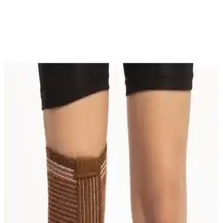
Karşılaştırması: Malzeme, Konfor ve Kullanım
Özellikleri
İki farklı dizlik ürünü olan Beratex Yün Dizlik ve Wiforte Medikal
Diz Korsesi'nin malzeme, konfor ve kullanım özellikleri detaylı
karşılaştırmasıyla, doğru seçim yapmanıza yardımcı oluyor.
Lyon Deve Tüyü Dizlik Çift 37-40 cm: Diz Destek ve
Konfor İçin Yüksek Kalite Çözüm
Yüksek kaliteli malzemeden üretilmiş, sıcak tutan ve antibakteriyel
özellikleriyle dizinizi destekleyen Lyon Deve Tüyü Dizlik Çiftini
kullanarak hareket özgürlüğünüzü artırın.
Morsa Cyberg Patella Destekli Neopren Dizlik: Diz
Sağlığı İçin Güvenilir ve Konforlu Çözüm
Yüksek kaliteli neopren malzemeden üretilmiş, patella desteği ve
hava gözenekleriyle konfor sunan bu dizlik, diz ağrılarını hafifletir
ve günlük yaşamda rahatlık sağlar.
Deep Fleksible Balenli Patella Destekli Dizlik: Diz
Sağlığı ve Hareket Özgürlüğü İçin İnceleme