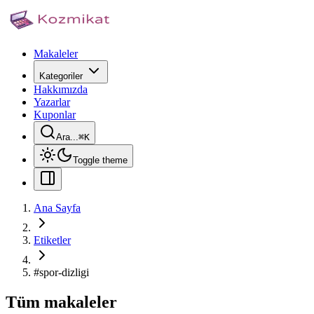
Makaleler
Kategoriler
Hakkımızda
Yazarlar
Kuponlar
Ara...
⌘
K
Toggle theme
Ana Sayfa
Etiketler
#
spor-dizligi
Tüm makaleler