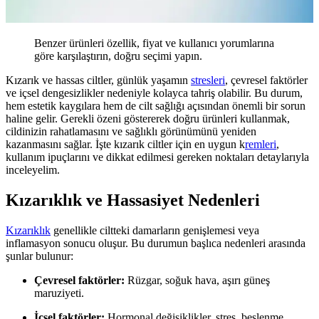
Benzer ürünleri özellik, fiyat ve kullanıcı yorumlarına
göre karşılaştırın, doğru seçimi yapın.
Kızarık ve hassas ciltler, günlük yaşamın
stresleri
, çevresel faktörler
ve içsel dengesizlikler nedeniyle kolayca tahriş olabilir. Bu durum,
hem estetik kaygılara hem de cilt sağlığı açısından önemli bir sorun
haline gelir. Gerekli özeni göstererek doğru ürünleri kullanmak,
cildinizin rahatlamasını ve sağlıklı görünümünü yeniden
kazanmasını sağlar. İşte kızarık ciltler için en uygun k
remleri
,
kullanım ipuçlarını ve dikkat edilmesi gereken noktaları detaylarıyla
inceleyelim.
Kızarıklık ve Hassasiyet Nedenleri
Kızarıklık
genellikle ciltteki damarların genişlemesi veya
inflamasyon sonucu oluşur. Bu durumun başlıca nedenleri arasında
şunlar bulunur:
Çevresel faktörler:
Rüzgar, soğuk hava, aşırı güneş
maruziyeti.
İçsel faktörler:
Hormonal değişiklikler, stres, beslenme