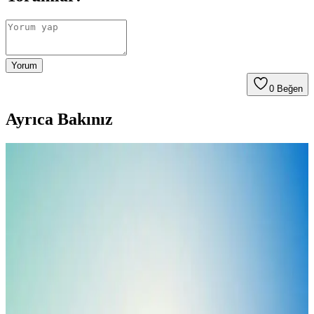
Yorum
0
Beğen
Ayrıca Bakınız
Kızarık ve Hassas Ciltler İçin Güneş Kremi Seçimi
ve Bakım Rehberi
Kızarık ve hassas ciltler için uygun güneş kremleri, yatıştırıcı
içerikler ve yüksek SPF ile cildi korur, tahrişi azaltır. Doğru kullanım
ve ürün seçimiyle güneşin zararlı etkilerine karşı cilt sağlığını
koruyabilirsiniz.
Kuru ve Kızarık Ciltler İçin En Uygun Nemlendirici
Rehberi
Kuru ve kızarık ciltler için uygun nemlendiriciler, içerikleri ve