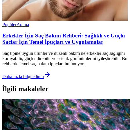
Popüler
Arama
Erkekler İçin Saç Bakım Rehberi: Sağlıklı ve Güçlü
Saçlar İçin Temel İpuçları ve Uygulamalar
Saç tipine uygun ürünler ve düzenli bakım ile erkekler saç sağlığını
koruyabilir, güçlendirebilir ve estetik görünümlerini iyileştirebilir. Bu
rehberde temel saç bakım ipuçları bulunuyor.
Daha fazla bilgi edinin
İlgili makaleler