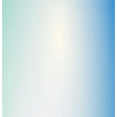
Rehberi
Kuru ve kızarık ciltler için uygun nemlendiriciler, içerikleri ve
kullanım önerileriyle sağlıklı, parlak ve rahat bir cilt elde etmenin
yollarını anlatıyoruz.
Hassas ve Kızarık Ciltler İçin En Etkili Nemlendirici
ve Bakım Önerileri
Hassas ve kızarık ciltler için uygun nemlendiriciler, içerik ve
kullanım önerileriyle cilt bariyerinizi güçlendirir, tahrişi azaltır ve
sağlıklı görünüm sağlar.
Solante Hassas ve Kızarık Ciltler İçin Güvenilir
Güneş Koruyucu Ürünler Rehberi
Solante güneş kremleri, hassas ciltler için yüksek SPF, yatıştırıcı
içerikler ve suya dayanıklılık sunarak güneşin zararlarına karşı
güvenle koruma sağlar.
Kızarık ve Hassas Ciltler İçin En Etkili Yatıştırıcı
Kremler ve Bakım İpuçları