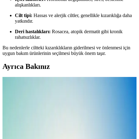
alışkanlıkları.
Cilt tipi:
Hassas ve alerjik ciltler, genellikle kızarıklığa daha
yatkındır.
Deri hastalıkları:
Rosacea, atopik dermatit gibi kronik
rahatsızlıklar.
Bu nedenlerle ciltteki kızarıklıkların giderilmesi ve önlenmesi için
uygun bakım ürünlerinin seçilmesi büyük önem taşır.
Ayrıca Bakınız
Kızarık ve Hassas Ciltler İçin Güneş Kremi Seçimi
ve Bakım Rehberi
Kızarık ve hassas ciltler için uygun güneş kremleri, yatıştırıcı
içerikler ve yüksek SPF ile cildi korur, tahrişi azaltır. Doğru kullanım
ve ürün seçimiyle güneşin zararlı etkilerine karşı cilt sağlığını
koruyabilirsiniz.
Kuru ve Kızarık Ciltler İçin En Uygun Nemlendirici