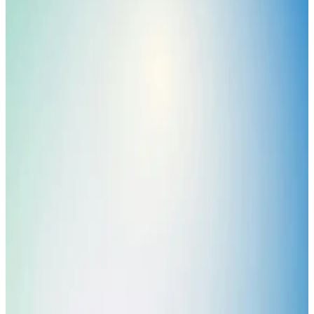
kullanım önerileriyle sağlıklı, parlak ve rahat bir cilt elde etmenin
yollarını anlatıyoruz.
Hassas ve Kızarık Ciltler İçin En Etkili Nemlendirici
ve Bakım Önerileri
Hassas ve kızarık ciltler için uygun nemlendiriciler, içerik ve
kullanım önerileriyle cilt bariyerinizi güçlendirir, tahrişi azaltır ve
sağlıklı görünüm sağlar.
Solante Hassas ve Kızarık Ciltler İçin Güvenilir
Güneş Koruyucu Ürünler Rehberi
Solante güneş kremleri, hassas ciltler için yüksek SPF, yatıştırıcı
içerikler ve suya dayanıklılık sunarak güneşin zararlarına karşı
güvenle koruma sağlar.
Kızarık ve Hassas Ciltler İçin En Etkili Yatıştırıcı
Kremler ve Bakım İpuçları
Kızarık ve hassas ciltler için yatıştırıcı kremler, kullanımı ve bakım
ipuçlarıyla cilt sağlığını koruma yollarını anlatıyor.