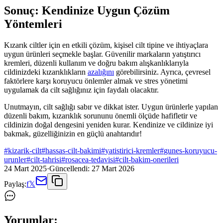
Sonuç: Kendinize Uygun Çözüm
Yöntemleri
Kızarık ciltler için en etkili çözüm, kişisel cilt tipine ve ihtiyaçlara
uygun ürünleri seçmekle başlar. Güvenilir markaların yatıştırıcı
kremleri, düzenli kullanım ve doğru bakım alışkanlıklarıyla
cildinizdeki kızarıklıkların
azalığını
görebilirsiniz. Ayrıca, çevresel
faktörlere karşı koruyucu önlemler almak ve stres yönetimi
uygulamak da cilt sağlığınız için faydalı olacaktır.
Unutmayın, cilt sağlığı sabır ve dikkat ister. Uygun ürünlerle yapılan
düzenli bakım, kızarıklık sorununu önemli ölçüde hafifletir ve
cildinizin doğal dengesini yeniden kurar. Kendinize ve cildinize iyi
bakmak, güzelliğinizin en güçlü anahtarıdır!
#
kizarik-cilt
#
hassas-cilt-bakimi
#
yatistirici-kremler
#
gunes-koruyucu-
urunler
#
cilt-tahrisi
#
rosacea-tedavisi
#
cilt-bakim-onerileri
24 Mart 2025
·
Güncellendi:
27 Mart 2026
Paylaş:
f
𝕏
Yorumlar: