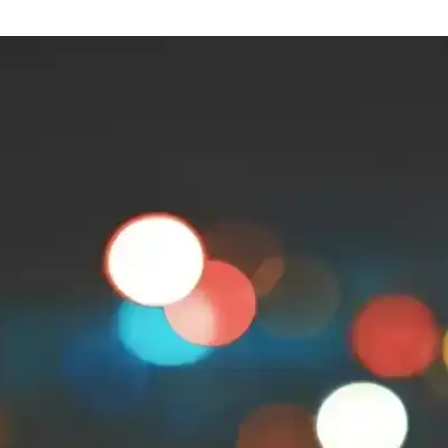
 Ürün Seçimi
 artırır. Göz makyajı, kaş şekillendirme, aydınlatma ve dudak bakımı ö
Makyaj ve Bakım Teknikleri
ğlayan makyaj teknikleri, cilt bakımı ve doğal uygulamalar hakkında ka
umada Etkili Uygulamalar
 su, yağ bazlı temizleyiciler ve çift aşamalı temizlik gibi yöntemler cildi
i Yolları ve Bakım İpuçları
 için uygun ürünler, güneş koruyucu ve sağlıklı yaşam alışkanlıkları önem
tkili ve Güncel Yaklaşımlar
ak için etkili, hafif ve hızlı emilen ürünlerdir. Hyaluronik asit ve pepti