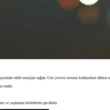
 Yaklaşımlar ve Kullanım İpuçları
i azaltır ve elastikiyeti artırır. Düzenli kullanım ve yaşam tarzı değişikl
ygulamalarına Genel Bakış
lik trendlerinde kullanımı, hijyen ve uygulama uzmanlığıyla öne çıkar. 
tkili Yöntemler
endirme, doğal yağlar ve sağlıklı yaşam alışkanlıklarıyla cilt sağlığını k
ayesinde etkili sonuçlar sağlar. Göz çevresi serumu kullanırken dikkat e
a emilir.
tırır ve yaşlanma belirtilerini geciktirir.