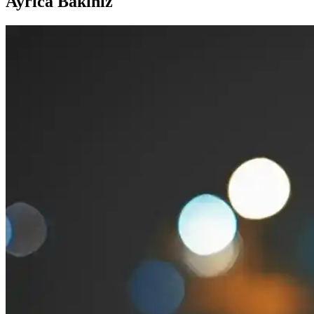
Ayrıca Bakınız
Makyajda Özgüven Yaratmanın Yöntemleri ve Doğru
Makyajda doğru ürün seçimi ve uygulama teknikleri, kişinin özgüvenini
Erkekler İçin Feminen ve Çekici Görünüm Sağlayan 
Erkeklerin yüz hatlarını yumuşatıp feminen ve çekici görünmelerini sa
Makyaj Temizleme Yöntemleri ve Cilt Sağlığını Kor
Makyaj temizliği cilt sağlığını korumak için kritik bir adımdır. Micellar
Göz Kenarı ve Kirpik Kırışıklıklarını Önlemenin Etkil
Göz kenarı ve kirpik çizgilerinde kırışıklıkların oluşumunu engellemek
Göz Çevresi Serumu Kullanımı ve Bakım Trendleri: E
Göz çevresi serumu, ince ve hassas bölgede yaşlanma belirtilerini azaltm