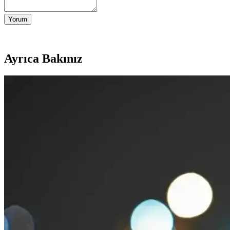
Yorum
Ayrıca Bakınız
Makyajda Özgüven Yaratmanın Yöntemleri ve Doğru
Makyajda doğru ürün seçimi ve uygulama teknikleri, kişinin özgüvenini
Erkekler İçin Feminen ve Çekici Görünüm Sağlayan 
Erkeklerin yüz hatlarını yumuşatıp feminen ve çekici görünmelerini sa
Makyaj Temizleme Yöntemleri ve Cilt Sağlığını Kor
Makyaj temizliği cilt sağlığını korumak için kritik bir adımdır. Micellar
Göz Kenarı ve Kirpik Kırışıklıklarını Önlemenin Etkil
Göz kenarı ve kirpik çizgilerinde kırışıklıkların oluşumunu engellemek