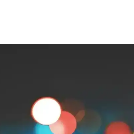
 Ürün Seçimi
 artırır. Göz makyajı, kaş şekillendirme, aydınlatma ve dudak bakımı ö
Makyaj ve Bakım Teknikleri
ğlayan makyaj teknikleri, cilt bakımı ve doğal uygulamalar hakkında ka
umada Etkili Uygulamalar
 su, yağ bazlı temizleyiciler ve çift aşamalı temizlik gibi yöntemler cildi
i Yolları ve Bakım İpuçları
 için uygun ürünler, güneş koruyucu ve sağlıklı yaşam alışkanlıkları önem