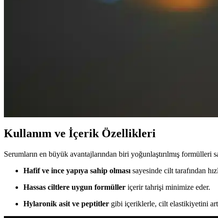
Göz Çevresi Torbalanmasını Önleyici Ürünler: Güncel
Göz çevresi bakımında hyaluronik asit ve kafein içeren ürünler, şişlikler
Göz Taşıyla Modern Güzellik Trendleri ve Estetik U
Göz taşı, estetik ve kişisel bakımda önemli bir detaydır. Modern güzel
sunar.
Göz Çevresi Kırışıklıklarını Azaltmak İçin Doğal ve E
Göz çevresi kırışıklıklarını azaltmak için doğal yöntemler, düzenli neml
Kullanım ve İçerik Özellikleri
Serumların en büyük avantajlarından biri yoğunlaştırılmış formülleri s
Hafif ve ince yapıya sahip olması
sayesinde cilt tarafından hızl
Hassas ciltlere uygun formüller
içerir tahrişi minimize eder.
Hylaronik asit ve peptitler
gibi içeriklerle, cilt elastikiyetini ar