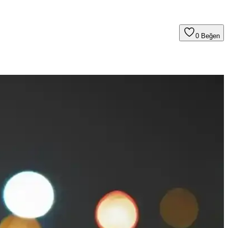
0
Beğen
zgüvenin temel taşlarıdır.
psamlı bilgiler sunulmaktadır.
 nazikçe arındırır ve yaşlanmayı geciktirir.
lidir. Düzenli bakım ile yaşlanma belirtileri gecikebilir.