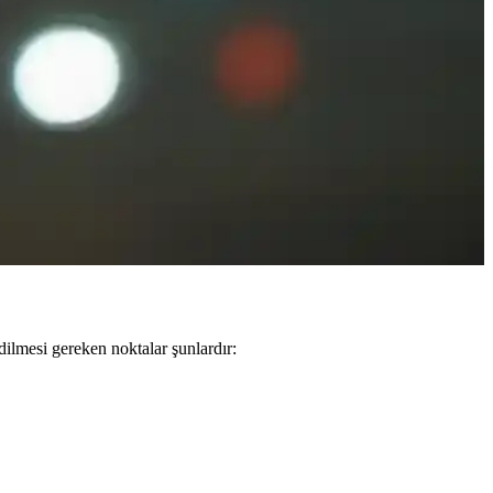
ikleriyle göz çevresi sağlığını koruyabilirsiniz.
Kendini ifade etmenin yeni yolu olarak göz taşı, özgünlük ve şıklık
oruyabilirsiniz.
dilmesi gereken noktalar şunlardır: