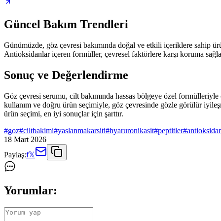
Güncel Bakım Trendleri
Günümüzde, göz çevresi bakımında doğal ve etkili içeriklere sahip ürün
Antioksidanlar içeren formüller, çevresel faktörlere karşı koruma sağlar 
Sonuç ve Değerlendirme
Göz çevresi serumu, cilt bakımında hassas bölgeye özel formülleriyle ö
kullanım ve doğru ürün seçimiyle, göz çevresinde gözle görülür iyileşme
ürün seçimi, en iyi sonuçlar için şarttır.
#
goz
#
ciltbakimi
#
yaslanmakarsiti
#
hyaruronikasit
#
peptitler
#
antioksida
18 Mart 2026
Paylaş:
f
𝕏
Yorumlar: