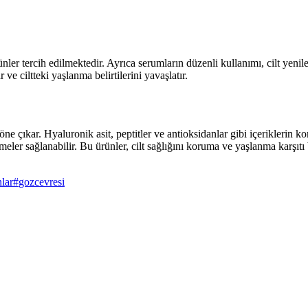
ler tercih edilmektedir. Ayrıca serumların düzenli kullanımı, cilt yeni
ve ciltteki yaşlanma belirtilerini yavaşlatır.
ne çıkar. Hyaluronik asit, peptitler ve antioksidanlar gibi içeriklerin 
ler sağlanabilir. Bu ürünler, cilt sağlığını koruma ve yaşlanma karşıtı 
nlar
#
gozcevresi