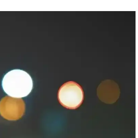
zgüvenin temel taşlarıdır.
psamlı bilgiler sunulmaktadır.
 nazikçe arındırır ve yaşlanmayı geciktirir.
lidir. Düzenli bakım ile yaşlanma belirtileri gecikebilir.
tler içerir, düzenli kullanımda gözle görülür sonuçlar sağlar.