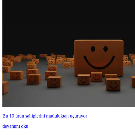
Bu 10 ürün sahiplerini mutluluktan uçuruyor
devamını oku