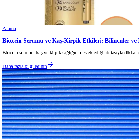
Arama
Bioxcin Serumu ve Kaş-Kirpik Etkileri: Bilinenler ve
Bioxcin serumu, kaş ve kirpik sağlığını desteklediği iddiasıyla dikkat 
Daha fazla bilgi edinin