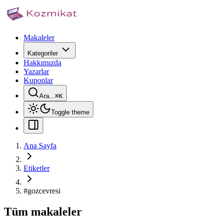
Makaleler
Kategoriler
Hakkımızda
Yazarlar
Kuponlar
Ara...
⌘
K
Toggle theme
Ana Sayfa
Etiketler
#
gozcevresi
Tüm makaleler