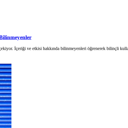
 Bilinmeyenler
çekiyor. İçeriği ve etkisi hakkında bilinmeyenleri öğrenerek bilinçli kul