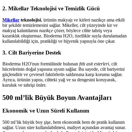
2.
Mikellar Teknolojisi ve Temizlik Gücü
Mikellar
teknolojisi
, ürünün makyajı ve kirleri nazikçe ama etkili
bir şekilde temizlemesini sağlar. Mikeller, cilt yüzeyinde kir ve
makyaj kalıntılarını
nazikçe
çözer, böylece ciltte tahriş veya
kızarıklık oluşturmaz. Bioderma H2O, özellikle suyla durulamadan
kullanılabildiği için, pratikliği ve hijyenik yapısıyla öne çıkar.
3.
Cilt Bariyerine Destek
Bioderma H2O'nun formülünde bulunan
fıtlı asit esterleri
, cilt
hücrelerinin doğal yapısına uyum sağlar. Bu sayede, cilt bariyerini
güçlendirir ve çevresel faktörlerin saldırısına karşı koruma sağlar.
Ayrıca, ürünün yapısı, ciltteki yağ ve su dengesini koruyarak,
kuruluk ve tahrişi önler.
500 ml’lik Büyük Boyun Avantajları
Ekonomik ve Uzun Süreli Kullanım
500 ml’lik büyük boy şişe, hem ekonomik hem de pratik kullanım
sağlar. Uzun süre kullanılabilmesi, maliyet açısından avantaj sunar.