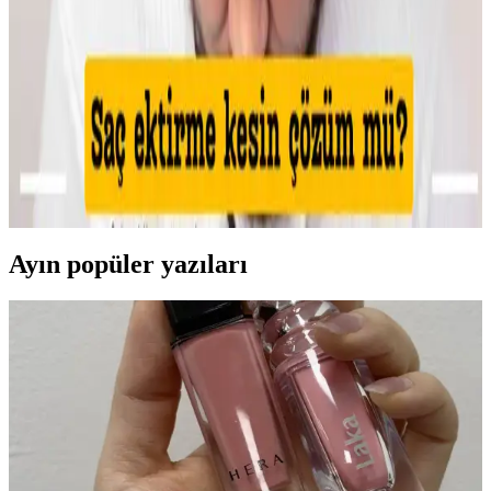
kremler ve hidrojel bant kullanımı ile şişlik azaltılır. Yeşil renk
düzeltici ve kapatıcı ile makyajla görünüm minimize edilir, cilt
sağlığı korunur.
Makyajda Kötü Günlerin Nedenleri, Çözümleri ve
Psikolojik Etkileri Üzerine Analiz
Makyajda kötü günlerin teknik nedenleri, cilt koşullarının etkisi ve
uygulama hataları detaylıca inceleniyor. Ayrıca, psikolojik etkiler ve
sosyal algı üzerine önemli bilgiler sunuluyor.
Ayın popüler yazıları