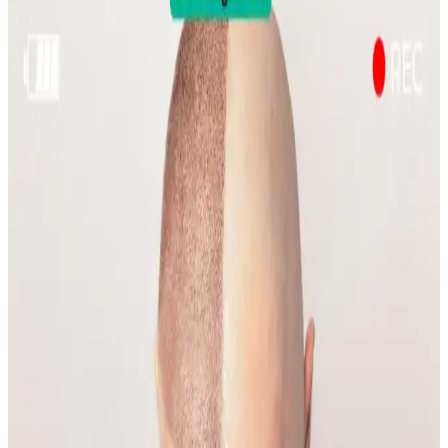
Sülfür sabunu, özellikle mantar kaynaklı sırt aknesinde etkili bir
tedavi seçeneği olarak öne çıkıyor. Kullanım sıklığı ve nemlendirme
önerileri ile cilt sağlığı korunmalı.
Emface Cilt Tedavisi: Yüz Hatları, Yaşlanma ve Cilt
Sağlığı Üzerine Analiz
Emface tedavisi yüz hatlarını belirginleştirirken, bazı kullanıcılar
ciltte hızlı yaşlanma belirtileri gözlemlemektedir. Tedavi etkileri,
yaşlanma ve yaşam tarzı faktörleriyle şekillenmektedir.
Gelin Makyajında Doğallık ve Kalıcılık İçin Temel
İpuçları ve Teknikler
Gelin makyajında doğal görünüm ile profesyonel fotoğraflarda
belirginlik dengelenmeli. Kaş, göz, allık, highlighter ve dudak
uygulamalarında doğru renk ve teknikler kullanılmalı, makyaj
kalıcılığı sağlanmalıdır.
Yüzde Belirli Bölgedeki Sivilce ve
Hiperpigmentasyonun Nedenleri ve Etkili Çözümleri
Yüzde belirli bir alandaki sivilce ve hiperpigmentasyonun nedenleri