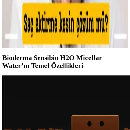
sağlığı korunur.
Makyajda Kötü Günlerin Nedenleri, Çözümleri ve
Psikolojik Etkileri Üzerine Analiz
Makyajda kötü günlerin teknik nedenleri, cilt koşullarının etkisi ve
uygulama hataları detaylıca inceleniyor. Ayrıca, psikolojik etkiler ve
sosyal algı üzerine önemli bilgiler sunuluyor.
Bioderma Sensibio H2O Micellar
Water’ın Temel Özellikleri