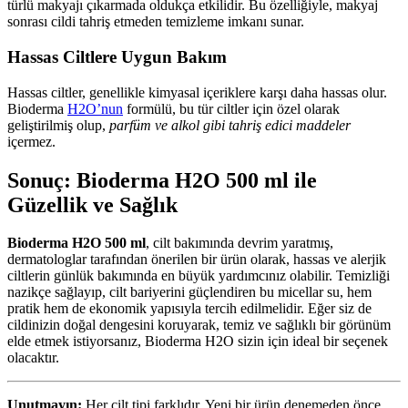
türlü makyajı çıkarmada oldukça etkilidir. Bu özelliğiyle, makyaj
sonrası cildi tahriş etmeden temizleme imkanı sunar.
Hassas Ciltlere Uygun Bakım
Hassas ciltler, genellikle kimyasal içeriklere karşı daha hassas olur.
Bioderma
H2O’nun
formülü, bu tür ciltler için özel olarak
geliştirilmiş olup,
parfüm ve alkol gibi tahriş edici maddeler
içermez.
Sonuç: Bioderma H2O 500 ml ile
Güzellik ve Sağlık
Bioderma H2O 500 ml
, cilt bakımında devrim yaratmış,
dermatologlar tarafından önerilen bir ürün olarak, hassas ve alerjik
ciltlerin günlük bakımında en büyük yardımcınız olabilir. Temizliği
nazikçe sağlayıp, cilt bariyerini güçlendiren bu micellar su, hem
pratik hem de ekonomik yapısıyla tercih edilmelidir. Eğer siz de
cildinizin doğal dengesini koruyarak, temiz ve sağlıklı bir görünüm
elde etmek istiyorsanız, Bioderma H2O sizin için ideal bir seçenek
olacaktır.
Unutmayın:
Her cilt tipi farklıdır. Yeni bir ürün denemeden önce,