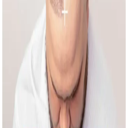
temas dermatiti, bakteriyel enfeksiyon ve çevresel faktörler olabilir.
Doğru bakım ve dermatolojik destekle sorun yönetilebilir.
Makyaja Yeniden Başlamak İçin Temel Ürünler ve
Doğal Teknikler Rehberi
Makyaja dönüşte cilt hazırlığı, doğru ürün seçimi ve göz yapısına
uygun teknikler önemlidir. Doğal ışıkta uygulanan makyaj, gerçek
renk ve uyumu sağlar, günlük hayata kolaylıkla adapte olur.
İlkbahar ve Yaz Düğünleri İçin Doğal ve Şık
Makyaj Teknikleri ve Ürün Önerileri
İlkbahar ve yaz düğünlerinde doğal ve uyumlu makyaj için cilt tonu
uyumu, doğru ürün seçimi ve özel günlere uygun teknikler
önemlidir. Nemlendirme ve kirpik bakımı görünümü tamamlar.
Kaş Bölgesindeki Sivilceyi Gizlemek ve İyileştirmek
İçin Etkili Yöntemler
Kaş bölgesinde oluşan sivilcelerde buz uygulaması, antibakteriyel
kremler ve hidrojel bant kullanımı ile şişlik azaltılır. Yeşil renk
düzeltici ve kapatıcı ile makyajla görünüm minimize edilir, cilt