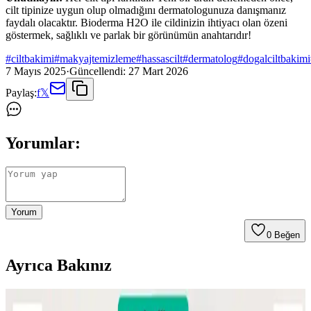
cilt tipinize uygun olup olmadığını dermatologunuza danışmanız
faydalı olacaktır. Bioderma H2O ile cildinizin ihtiyacı olan özeni
göstermek, sağlıklı ve parlak bir görünümün anahtarıdır!
#
ciltbakimi
#
makyajtemizleme
#
hassascilt
#
dermatolog
#
dogalciltbakimi
7 Mayıs 2025
·
Güncellendi:
27 Mart 2026
Paylaş:
f
𝕏
Yorumlar:
Yorum
0
Beğen
Ayrıca Bakınız
Sülfür Sabunu ile Sırt Aknesi Tedavisi: Etkiler,