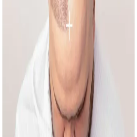
Yüzde belirli bir alandaki sivilce ve hiperpigmentasyonun nedenleri
temas dermatiti, bakteriyel enfeksiyon ve çevresel faktörler olabilir.
Doğru bakım ve dermatolojik destekle sorun yönetilebilir.
Makyaja Yeniden Başlamak İçin Temel Ürünler ve
Doğal Teknikler Rehberi
Makyaja dönüşte cilt hazırlığı, doğru ürün seçimi ve göz yapısına
uygun teknikler önemlidir. Doğal ışıkta uygulanan makyaj, gerçek
renk ve uyumu sağlar, günlük hayata kolaylıkla adapte olur.
İlkbahar ve Yaz Düğünleri İçin Doğal ve Şık
Makyaj Teknikleri ve Ürün Önerileri
İlkbahar ve yaz düğünlerinde doğal ve uyumlu makyaj için cilt tonu
uyumu, doğru ürün seçimi ve özel günlere uygun teknikler
önemlidir. Nemlendirme ve kirpik bakımı görünümü tamamlar.
Kaş Bölgesindeki Sivilceyi Gizlemek ve İyileştirmek
İçin Etkili Yöntemler
Kaş bölgesinde oluşan sivilcelerde buz uygulaması, antibakteriyel