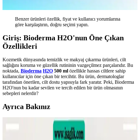
Benzer ürünleri özellik, fiyat ve kullanıcı yorumlarına
göre karşılaştırın, doğru seçimi yapın.
Giriş: Bioderma H2O'nun Öne Çıkan
Özellikleri
Kozmetik dünyasında temizlik ve makyaj çıkarma ürünleri, cilt
sağlığını koruma ve güzellik rutininin vazgeçilmez parçalarıdır. Bu
noktada,
Bioderma
H2O
500 ml
özellikle hassas ciltlere sahip
kullanıcılar için öne çıkan bir tercihtir. Bu ürün, dermatologlar
tarafından önerilen, cilt dostu yapısıyla fark yaratır. Peki, Bioderma
H2O'nun bu kadar sevilen ve tercih edilen bir ürün olmasının
sebepleri nelerdir?
Ayrıca Bakınız
Sülfür Sabunu ile Sırt Aknesi Tedavisi: Etkiler,
Kullanım ve Öneriler