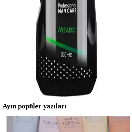
özgüven sağlayın.
Arko Men Black Edition Traş Kolonyası: Erkek
Bakımında Modern ve Kalıcı Çözüm
Arko Men Black Edition Traş Kolonyası, şık tasarımı ve kalıcı
kokusuyla erkek bakımında öne çıkıyor. Hafif yapısı ve cilt dostu
formülü sayesinde ferahlatıcı ve uzun süre tazelik sağlar.
Totex Wizard Tıraş Sonrası Krem ve Kolonya ile
Erkek Bakımında Yeni Dönem
Totex Wizard serisinin tıraş sonrası krem ve kolonya seti, ferahlatıcı
ve nemlendirici etkileriyle erkek bakımını kolaylaştırır. Kalıcı koku
ve ergonomik tasarımıyla günlük kullanıma uygun, Türkiye
menşeilidir.
Ayın popüler yazıları