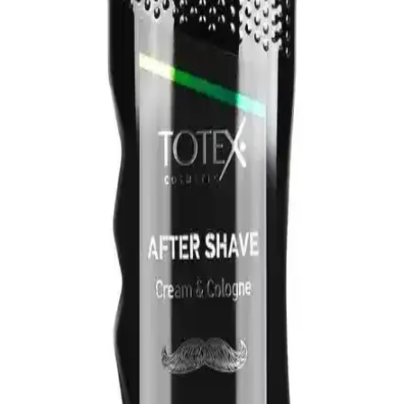
Erkekler için uzun süre etkili ve ferahlatıcı kolonya özellikleri,
kullanım önerileri ve saklama ipuçlarıyla günlük bakımınıza değer
katın.
Perfume Atelier Bergamot Tea 270 ML Eau de
Cologne Zarif ve Kalıcı Koku Deneyimi
Bergamot Tea, 270 ml şık tasarımı ve yüksek esans oranıyla ferah,
kalıcı ve sofistike bir koku sunar. Gün boyunca tazelik ve özgüven
sağlar, estetik şişe tasarımıyla dikkat çeker.
Erkek Bakımında Kolonya No 4: Ferahlık ve
Şıklığın Günlük Kullanım Rehberi
Erkek bakımında Kolonya No 4, ferahlatıcı etkisi ve şık tasarımıyla
günlük ve özel kullanımlar için ideal, hafif yapısıyla rahatlatıcı
tazelik sunar.
Kalıcı ve Ferah Erkek Kolonyası Seçiminde Dikkat
Edilmesi Gerekenler
Kalıcı ve ferah erkek kolonyası seçiminde formülasyon, içerik ve
markalara dikkat edin. Doğru seçimle gün boyunca tazelik ve