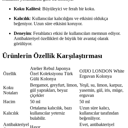
Koku Kalitesi
: Büyüleyici ve ferah bir koku.
Kalıcılık
: Kullanıcılar kalıcılığını ve etkisini oldukça
beğeniyor. Uzun süre etkisini koruyor.
Deneyim
: Ferahlatıcı etkisi ile kullanıcıları memnun ediyor.
Antibakteriyel özellikleri de büyük bir avantaj olarak
görülüyor.
Ürünlerin Özellik Karşılaştırması
Atelier Rebul Japonya
OJIJO LONDON White
Özellik
Özel Koleksiyonu Türk
Erguvan Kolonya
Gülü Kolonya
Bergamot, greyfurt, limon,
Yeşil, su, limon, karpuz,
Koku
gül yaprakları, beyaz
yasemin, gül, iris, müge,
Notaları
çiçekler
erguvan
Hacim
50 ml
50 ml
Ortalama kalıcılık, bazı
Uzun süre kalıcı,
Kalıcılık
kullanıcılar yetersiz
kullanıcılar tarafından
bulabilir.
beğeniliyor.
Antibakteriyel
Evet, antibakteriyel
Hayır