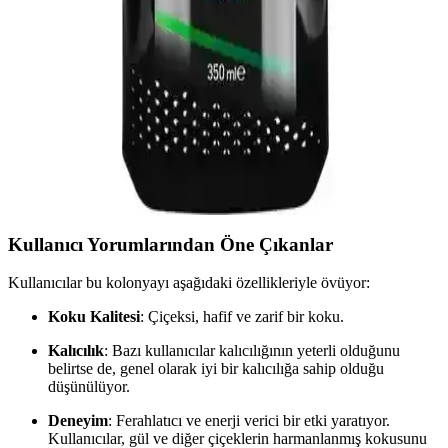
Arko Men Black Edition Traş Kolonyası, şık tasarımı ve kalıcı
kokusuyla erkek bakımında öne çıkıyor. Hafif yapısı ve cilt dostu
formülü sayesinde ferahlatıcı ve uzun süre tazelik sağlar.
Totex Wizard Tıraş Sonrası Krem ve Kolonya ile
Erkek Bakımında Yeni Dönem
Totex Wizard serisinin tıraş sonrası krem ve kolonya seti, ferahlatıcı
ve nemlendirici etkileriyle erkek bakımını kolaylaştırır. Kalıcı koku
ve ergonomik tasarımıyla günlük kullanıma uygun, Türkiye
menşeilidir.
Kullanıcı Yorumlarından Öne Çıkanlar
Kullanıcılar bu kolonyayı aşağıdaki özellikleriyle övüyor:
Koku Kalitesi
: Çiçeksi, hafif ve zarif bir koku.
Kalıcılık
: Bazı kullanıcılar kalıcılığının yeterli olduğunu
belirtse de, genel olarak iyi bir kalıcılığa sahip olduğu
düşünülüyor.
Deneyim
: Ferahlatıcı ve enerji verici bir etki yaratıyor.
Kullanıcılar, gül ve diğer çiçeklerin harmanlanmış kokusunu