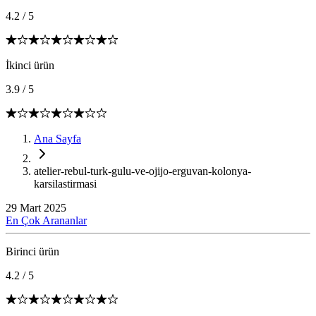
4.2
/
5
İkinci ürün
3.9
/
5
Ana Sayfa
atelier-rebul-turk-gulu-ve-ojijo-erguvan-kolonya-
karsilastirmasi
29 Mart 2025
En Çok Arananlar
Birinci ürün
4.2
/
5