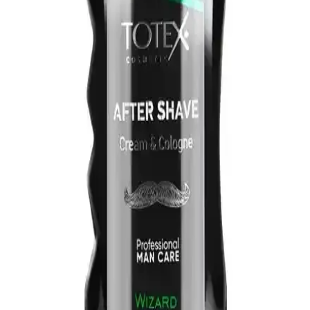
Cologne Zarif ve Kalıcı Koku Deneyimi
Bergamot Tea, 270 ml şık tasarımı ve yüksek esans oranıyla ferah,
kalıcı ve sofistike bir koku sunar. Gün boyunca tazelik ve özgüven
sağlar, estetik şişe tasarımıyla dikkat çeker.
Erkek Bakımında Kolonya No 4: Ferahlık ve
Şıklığın Günlük Kullanım Rehberi
Erkek bakımında Kolonya No 4, ferahlatıcı etkisi ve şık tasarımıyla
günlük ve özel kullanımlar için ideal, hafif yapısıyla rahatlatıcı
tazelik sunar.
Kalıcı ve Ferah Erkek Kolonyası Seçiminde Dikkat
Edilmesi Gerekenler
Kalıcı ve ferah erkek kolonyası seçiminde formülasyon, içerik ve
markalara dikkat edin. Doğru seçimle gün boyunca tazelik ve
özgüven sağlayın.
Arko Men Black Edition Traş Kolonyası: Erkek
Bakımında Modern ve Kalıcı Çözüm