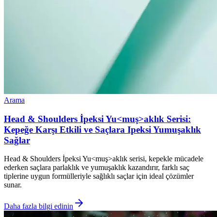
Arama
Head & Shoulders İpeksi Yu<muş>aklık Serisi:
Kepeğe Karşı Etkili ve Saçlara Ipeksi Yumuşaklık
Sağlar
Head & Shoulders İpeksi Yu<muş>aklık serisi, kepekle mücadele
ederken saçlara parlaklık ve yumuşaklık kazandırır, farklı saç
tiplerine uygun formülleriyle sağlıklı saçlar için ideal çözümler
sunar.
Daha fazla bilgi edinin