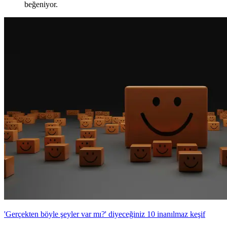
beğeniyor.
'Gerçekten böyle şeyler var mı?' diyeceğiniz 10 inanılmaz keşif