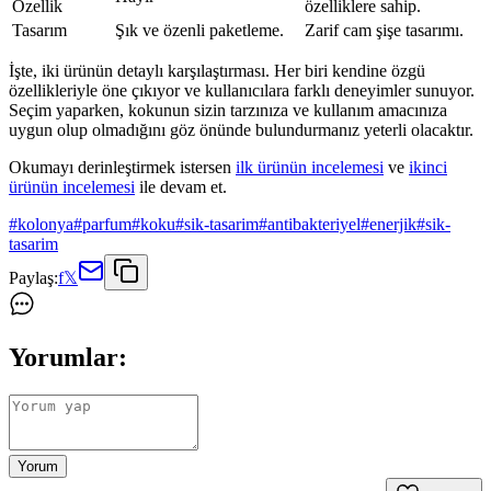
Özellik
özelliklere sahip.
Tasarım
Şık ve özenli paketleme.
Zarif cam şişe tasarımı.
İşte, iki ürünün detaylı karşılaştırması. Her biri kendine özgü
özellikleriyle öne çıkıyor ve kullanıcılara farklı deneyimler sunuyor.
Seçim yaparken, kokunun sizin tarzınıza ve kullanım amacınıza
uygun olup olmadığını göz önünde bulundurmanız yeterli olacaktır.
Okumayı derinleştirmek istersen
ilk ürünün incelemesi
ve
ikinci
ürünün incelemesi
ile devam et.
#
kolonya
#
parfum
#
koku
#
sik-tasarim
#
antibakteriyel
#
enerjik
#
sik-
tasarim
Paylaş:
f
𝕏
Yorumlar:
Yorum