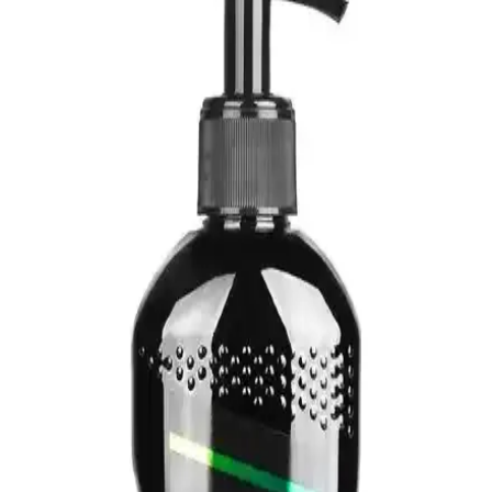
New Orleans Parkında Bulunan Eski Stetson
Aftershave ve Florida Water Tartışması
New Orleans'ta bulunan eski bir Stetson Aftershave şişesi, kokusu
ve üzerindeki işaretler nedeniyle Reddit'te Florida Water ve ritüel
kullanımıyla ilgili tartışmalara yol açtı. Kullanım ve güvenlik
uyarıları önem taşıyor.
Amber Kolonyası: Kalıcı ve Zarif Aromasıyla
Günlük ve Özel Kullanımlar İçin Uygun
Amber kolonyası, yoğun amber esansı ve doğal içerikleriyle uzun
süre kalıcı, şık ve ferahlatıcı bir koku sunar. Günlük ve özel anlar
için ideal, sıcak ve gizemli aromasıyla öne çıkar.
Erkekler İçin Kalıcı ve Ferah Kolonya Özellikleri ve
Kullanım İpuçları
Erkekler için uzun süre etkili ve ferahlatıcı kolonya özellikleri,
kullanım önerileri ve saklama ipuçlarıyla günlük bakımınıza değer
katın.
Perfume Atelier Bergamot Tea 270 ML Eau de