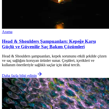
Arama
Head & Shoulders Şampuanları: Kepeğe Karşı
Güçlü ve Güvenilir Saç Bakım Çözümleri
Head & Shoulders şampuanları, kepek sorununu etkili şekilde çözen
ve saç sağlığını koruyan ürünler sunar. Çeşitleri, içerikleri ve
kullanım önerileriyle sağlıklı saçlar için ideal tercih.
Daha fazla bilgi edinin