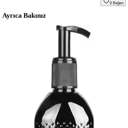
0
Beğen
Ayrıca Bakınız
New Orleans Parkında Bulunan Eski Stetson
Aftershave ve Florida Water Tartışması
New Orleans'ta bulunan eski bir Stetson Aftershave şişesi, kokusu
ve üzerindeki işaretler nedeniyle Reddit'te Florida Water ve ritüel
kullanımıyla ilgili tartışmalara yol açtı. Kullanım ve güvenlik
uyarıları önem taşıyor.
Amber Kolonyası: Kalıcı ve Zarif Aromasıyla
Günlük ve Özel Kullanımlar İçin Uygun
Amber kolonyası, yoğun amber esansı ve doğal içerikleriyle uzun
süre kalıcı, şık ve ferahlatıcı bir koku sunar. Günlük ve özel anlar
için ideal, sıcak ve gizemli aromasıyla öne çıkar.
Erkekler İçin Kalıcı ve Ferah Kolonya Özellikleri ve
Kullanım İpuçları