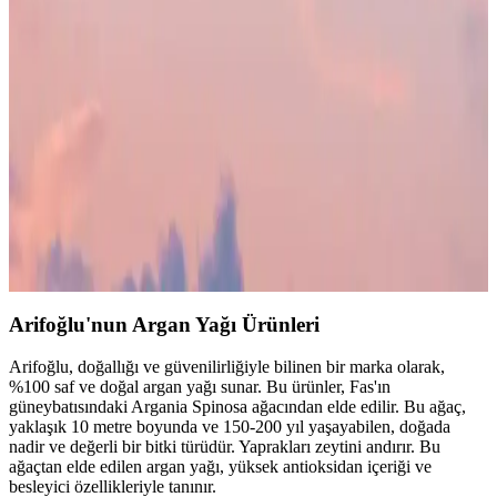
Çözümler Sunan Ürünler
Argan yağı, saçlara parlaklık ve yumuşaklık kazandıran doğal bir
çözüm olup, düzenli kullanımda saç sağlığını destekler. Saç derisini
yatıştırır ve kırılmayı önler.
Argan Yağlı Saç Serumu: Doğal Bakım ve Saç
Sağlığını Destekleyen Güçlü Bir Ürün
Argan yağı serumu, doğal içerikleriyle saçları besler, parlaklık ve
güç kazandırır, elektriklenmeyi önler ve yıpranmış saçları onarır.
Günlük kullanım için ideal, tüm saç tiplerine uygun doğal bakım
ürünüdür.
Arifoğlu'nun Argan Yağı Ürünleri
Arifoğlu, doğallığı ve güvenilirliğiyle bilinen bir marka olarak,
%100 saf ve doğal argan yağı sunar. Bu ürünler, Fas'ın
güneybatısındaki Argania Spinosa ağacından elde edilir. Bu ağaç,
yaklaşık 10 metre boyunda ve 150-200 yıl yaşayabilen, doğada
nadir ve değerli bir bitki türüdür. Yaprakları zeytini andırır. Bu
ağaçtan elde edilen argan yağı, yüksek antioksidan içeriği ve
besleyici özellikleriyle tanınır.