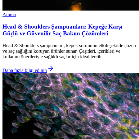
Arama
Head & Shoulders Şampuanları: Kepeğe Karşı
Güçlü ve Güvenilir Saç Bakım Çözümleri
Head & Shoulders şampuanları, kepek sorununu etkili şekilde çözen
ve saç sağlığını koruyan ürünler sunar. Çeşitleri, içerikleri ve
kullanım önerileriyle sağlıklı saçlar için ideal tercih.
Daha fazla bilgi edinin