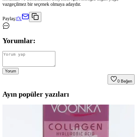
vazgeçilmez bir seçenek olmaya adaydır.
Paylaş:
f
𝕏
Yorumlar:
Yorum
0
Beğen
Ayın popüler yazıları