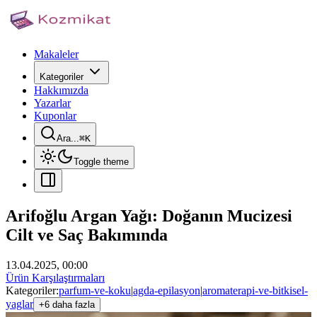
Makaleler
Kategoriler
Hakkımızda
Yazarlar
Kuponlar
Ara...
⌘
K
Toggle theme
Arifoğlu Argan Yağı: Doğanın Mucizesi
Cilt ve Saç Bakımında
13.04.2025, 00:00
Ürün Karşılaştırmaları
Kategoriler:
parfum-ve-koku
|
agda-epilasyon
|
aromaterapi-ve-bitkisel-
yaglar
+6 daha fazla