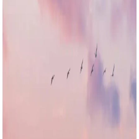
Doğal ve Etkili Vücut Losyonları: Güncel Trendler
ve Ürün Seçenekleri
Doğal içerikli ve etkili sonuçlar sağlayan vücut losyonları, cildi
beslerken çevre dostu formüllerle sağlıklı yaşamı destekler.
Güvenilir ürünler ve kullanım ipuçları burada.
Kompleks Doğal Saç Bakım Ürünleri: Kimyasal
İçermeyen Formüllerle Saç Sağlığını Destekleme
Doğal içeriklerle formüle edilen kompleks saç bakım ürünleri, saç
sağlığını korur, güçlendirir ve parlaklık kazandırır. Kimyasal
içermeyen yapılarıyla saç ve saç derisini korur.
Kozmetik Sektöründe Bitki Yağlarının Kullanımı ve
Güvenlik Analizi
Kozmetik ürünlerde bitki yağlarının kullanımı, doğal ve etkili
içeriklere olan ilgiyi artırıyor. Bu yazıda, çeşitli bitki yağlarının
kullanım alanları ve güvenlik konuları detaylı inceleniyor.
Argan Yağı ile Saç Bakımında Doğal ve Etkili