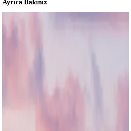
Ayrıca Bakınız
Saç Maskeleri Karşılaştırması: En İyi Markalar ve
Seçim Kriterleri
Saç maskeleri, saçların ihtiyaçlarına göre derinlemesine bakım
sağlar. En iyi markalar ve seçim kriterleriyle saçlarınızı sağlıklı ve
parlak tutmanın yollarını keşfedin.
Saç Bakımında Argan ve Zeytinyağı İçeren Doğal
Şampuanların Faydaları ve Özellikleri
Argan ve zeytinyağı içeren şampuanlar, saçların güçlenmesine,
parlaklık kazanmasına ve sağlıklı görünmesine katkı sağlar, doğal
içerikleriyle öne çıkar.
Doğal İçeriklerle Saç Bakımı: Trendler ve Bilimsel
Temellerle Sağlıklı Parlaklık
Doğal içeriklerin saç bakımındaki yeri, avantajları ve dikkat edilmesi
gerekenler hakkında bilgiler. Sağlıklı, parlak ve çevre dostu saçlar
için doğal ürünleri kullanmanın yolları.