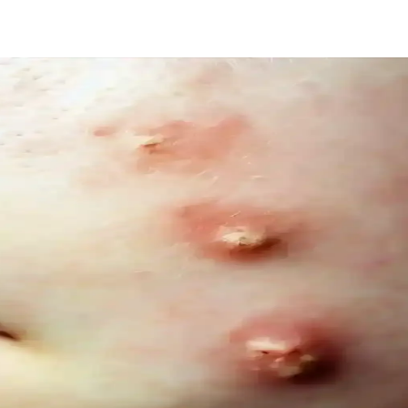
ncel Bir Tercih Rehberi
ığı sunar. Bu rehberde renk özellikleri, uygulama ve bakım ipuçlarıyla s
l Trendler ve Doğal Bakım Yöntemleri
er ve yaşam tarzı alışkanlıklarıyla sağlanıyor. Güncel trendler ve bili
is ve Palmolive Naturals Ürünleri
ık sunar. Le Petit Marseillais’in doğadan ilham alan formülleri ve Palmoliv
İçeriksiz Çözüm Önerileri
ını destekler, çevresel sorumluluğu gözetir ve hassas göz çevresine uygun
ıklı Diş ve Diş Eti Bakımı