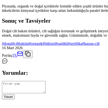
Piyasada, organik ve doğal içeriklerle formüle edilen çeşitli ürünler bul
tüketicilerin kimyasal içeriklere karşı artan farkındalığıyla paralel iler
Sonuç ve Tavsiyeler
Doğal cilt bakım ürünleri, cilt sağlığını korumak ve geliştirmek isteyenl
etmek, maksimum fayda ve güvenlik sağlar. Günümüzde, doğallık ve safl
#
dogal
#
ciltbakimi
#
organik
#
bitkisel
#
saglikli
#
sertifika
#
hassas-cilt
16 Mart 2026
Paylaş:
f
𝕏
Yorumlar:
Yorum