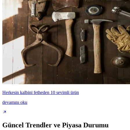
Herkesin kalbini fetheden 10 sevimli ürün
devamını oku
Güncel Trendler ve Piyasa Durumu