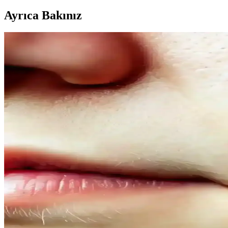
Ayrıca Bakınız
Kahve Siyah ve Yarı Kalıcı Saç Renkleri: Doğal ve Gü
Kahve siyah ve yarı kalıcı saç renkleri, doğal görünüm ve bakım kolayl
Doğal Denge ve Güzellik Arasındaki Bağlantı: Günce
Doğal dengeyi koruma ve güzelliği destekleme yöntemleri, organik ürünl
Doğal İçerikli Duş Jeli Seçenekleri: Le Petit Marseilla
Her iki markanın doğal içerikli duş jeli ürünleri, cilt sağlığı ve ferahl
bakımda tercih edilir.
Vegan Göz Altı Bakım Kremleri: Doğal ve Hayvansal 
Vegan göz altı kremleri, doğal içeriklerle formüle edilerek cilt sağlığ
Doğal Ağız Bakım Macunları: Bitkisel İçeriklerle Sağl