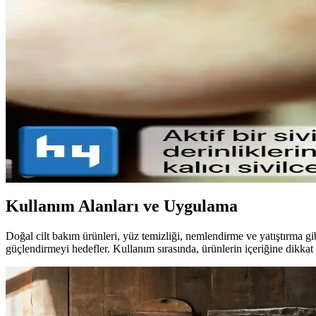
Doğal Görünüm İçin En İyi Hafif Maskara Seçenekler
Doğal görünümlü maskaralar, hafif ve su bazlı formülleriyle günlük ku
çekicilik katın.
Lykd Makyaj Sabitleyici Sprey: Gün Boyu Tazelik 
Lykd makyaj sabitleyici spreyi, hafif yapısı ve yüksek performansıyla 
Sivilce Tedavi Yöntemleri: Doğal ve Medikal Yaklaşım
Sivilce tedavisinde doğal ve medikal yöntemleri, dikkat edilmesi gereke
Kullanım Alanları ve Uygulama
Doğal cilt bakım ürünleri, yüz temizliği, nemlendirme ve yatıştırma gib
güçlendirmeyi hedefler. Kullanım sırasında, ürünlerin içeriğine dikkat 