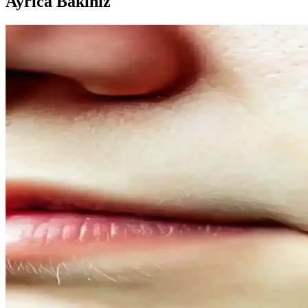
Ayrıca Bakınız
Kahve Siyah ve Yarı Kalıcı Saç Renkleri: Doğal ve Gü
Kahve siyah ve yarı kalıcı saç renkleri, doğal görünüm ve bakım kolayl
Doğal Denge ve Güzellik Arasındaki Bağlantı: Günce
Doğal dengeyi koruma ve güzelliği destekleme yöntemleri, organik ürünl
Doğal İçerikli Duş Jeli Seçenekleri: Le Petit Marseilla
Her iki markanın doğal içerikli duş jeli ürünleri, cilt sağlığı ve ferahl
bakımda tercih edilir.
Vegan Göz Altı Bakım Kremleri: Doğal ve Hayvansal 
Vegan göz altı kremleri, doğal içeriklerle formüle edilerek cilt sağlığ
Doğal Ağız Bakım Macunları: Bitkisel İçeriklerle Sağl
Doğal ağız bakım macunları, bitkisel özler ve antiseptik maddelerle diş 