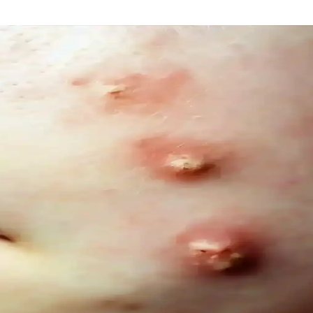
ncel Bir Tercih Rehberi
ığı sunar. Bu rehberde renk özellikleri, uygulama ve bakım ipuçlarıyla s
l Trendler ve Doğal Bakım Yöntemleri
er ve yaşam tarzı alışkanlıklarıyla sağlanıyor. Güncel trendler ve bili
is ve Palmolive Naturals Ürünleri
ık sunar. Le Petit Marseillais’in doğadan ilham alan formülleri ve Palmoliv
İçeriksiz Çözüm Önerileri
ını destekler, çevresel sorumluluğu gözetir ve hassas göz çevresine uygun
ıklı Diş ve Diş Eti Bakımı
ve diş eti sağlığını koruyan güvenli alternatifler sunar, kimyasal içerikl