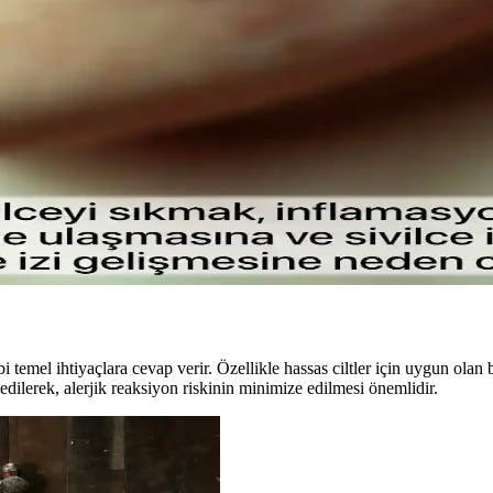
i ve Kullanım İpuçları
llanımda kirpiklere hacim ve uzunluk kazandırır, doğal kıvrımı korur. İ
ve Doğal Görünüm Sağlayan Hafif Formül
makyajın gün boyunca taze ve doğal kalmasını sağlar, ferahlatıcı etkisiy
larla Cilt Bakımı
nleri ve cilt sağlığını koruma yollarını öğrenin.
i temel ihtiyaçlara cevap verir. Özellikle hassas ciltler için uygun olan
edilerek, alerjik reaksiyon riskinin minimize edilmesi önemlidir.