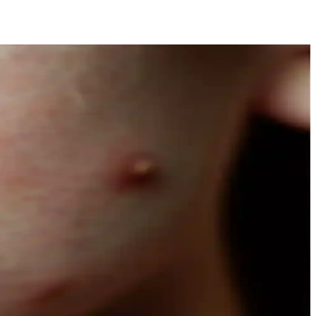
açınıza şıklık katın.
msel araştırmalar, doğallığın güzellikteki önemini vurguluyor.
e Naturals’in hafif yapısı, çeşitli boyut ve fiyat seçenekleriyle
 bakım sağlar.