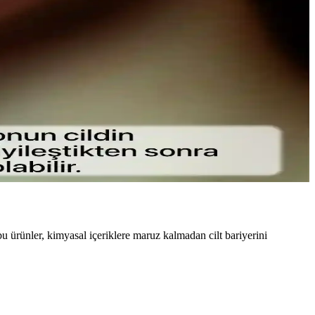
nce fırçalar ve doğru uygulama teknikleriyle gözlerinize doğal
le konfor sunar.
 bu ürünler, kimyasal içeriklere maruz kalmadan cilt bariyerini