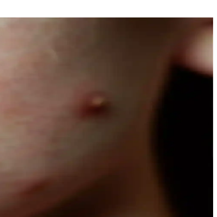
açınıza şıklık katın.
msel araştırmalar, doğallığın güzellikteki önemini vurguluyor.
e Naturals’in hafif yapısı, çeşitli boyut ve fiyat seçenekleriyle
 bakım sağlar.
ere göre avantaj sağlar.