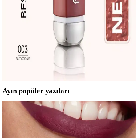
Güvenilir Dudak Makyajı Rehberi
Maybelline çıkmayan rujlar, uzun süre kalıcılık sağlayan ve pratik
kullanımıyla öne çıkan dudak makyajı ürünleridir. Bu rehberde, en
iyi seçenekler ve kullanım ipuçlarıyla dudaklarınızda mükemmel
sonuçlar elde edin.
Flormar Ruj Karşılaştırması: Prime'N Lips Nut
Cookie ve Saten Dokulu Stick Ruj Özellikleri
Flormar Prime'N Lips Nut Cookie ve Saten Dokulu Stick Ruj'un
özellikleri, kullanıcı yorumları ve karşılaştırmasıyla, doğru dudak
makyajı seçimi yapmanıza yardımcı oluyor.
Ayın popüler yazıları