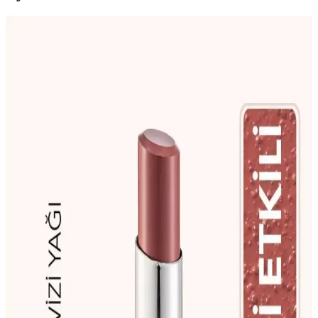
Uzun Süre Dayanan Kalıcı Rujlar: Estetik ve
Pratiklik Sunan Makyaj Ürünleri
Kalıcı rujlar, suya ve neme dayanıklı formülleriyle uzun süre kalır,
çeşitli renk ve yapı seçenekleri sunar, doğru uygulama ve trendleri
takip ederek makyajınızı güçlendirir.
Dudak Ruj Modelleri ve Güncel Trendler: Popüler
Seçenekler ve Gelecek Gelişmeler
Güncel dudak ruj trendleri, renk ve formüller, kullanım alanları ve
gelecek öngörüleriyle makyajda yeni seçenekler sunuyor. Kendinize
uygun modelleri keşfedin.
Şeftali Rengi Ruj: Doğallık ve Zarafetin Buluştuğu
Modern Makyaj Seçeneği
Şeftali rengi ruj, doğal görünüm ve uyum sağlayan tonlarıyla günlük
ve özel makyajlar için ideal. Cilt tonlarına göre farklı kullanım
önerileri ve trendler hakkında detaylar burada.