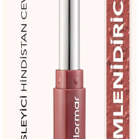
Farmasi BB Mat Ruj ve Matte Lipstick 08
Karşılaştırması: Özellikler ve Kullanıcı Yorumları
Farmasi BB Mat Ruj 04 Wısh Wınter ve Farmasi BB Matte Lipstick
08'in detaylı karşılaştırması, özellikleri, kullanıcı yorumları ve
performansını içerir. Hangi ürünün ihtiyaçlarınıza uygun olduğunu
belirlemenize yardımcı olur.
L'Oréal Kalıcı Rujlar: Uzun Süre Dayanan ve
Çeşitli Seçenekler Sunan Makyaj Ürünleri
L'Oréal kalıcı rujlar, uzun süre dayanıklılığı ve geniş renk
seçenekleriyle makyajda fark yaratır. Nemlendirme özellikleri ve
pratik uygulama imkanıyla dudaklarınızda şıklık sağlar.
Max Factor Ruj Renkleri ve Seçim Rehberi: Ten
Rengine Uygun Renkler ve Dokular
Max Factor’un geniş ruj koleksiyonu, farklı ten renkleri ve makyaj
tarzlarına uygun renk ve dokular sunar. Kalıcı ve konforlu
seçeneklerle kendinizi ifade edin.
Maybelline Çıkmayan Rujlar: Uzun Süre Dayanan