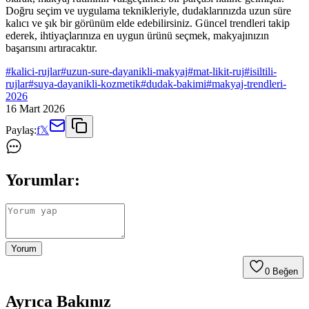
Doğru seçim ve uygulama teknikleriyle, dudaklarınızda uzun süre
kalıcı ve şık bir görünüm elde edebilirsiniz. Güncel trendleri takip
ederek, ihtiyaçlarınıza en uygun ürünü seçmek, makyajınızın
başarısını artıracaktır.
#
kalici-rujlar
#
uzun-sure-dayanikli-makyaj
#
mat-likit-ruj
#
isiltili-
rujlar
#
suya-dayanikli-kozmetik
#
dudak-bakimi
#
makyaj-trendleri-
2026
16 Mart 2026
Paylaş:
f
𝕏
Yorumlar:
Yorum
0
Beğen
Ayrıca Bakınız