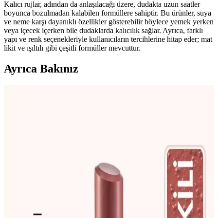
Kalıcı rujlar, adından da anlaşılacağı üzere, dudakta uzun saatler
boyunca bozulmadan kalabilen formüllere sahiptir. Bu ürünler, suya
ve neme karşı dayanıklı özellikler gösterebilir böylece yemek yerken
veya içecek içerken bile dudaklarda kalıcılık sağlar. Ayrıca, farklı
yapı ve renk seçenekleriyle kullanıcıların tercihlerine hitap eder; mat
likit ve ışıltılı gibi çeşitli formüller mevcuttur.
Ayrıca Bakınız
Uzun Süre Dayanan Kalıcı Rujlar: Estetik ve
Pratiklik Sunan Makyaj Ürünleri
Kalıcı rujlar, suya ve neme dayanıklı formülleriyle uzun süre kalır,
çeşitli renk ve yapı seçenekleri sunar, doğru uygulama ve trendleri
takip ederek makyajınızı güçlendirir.
Dudak Ruj Modelleri ve Güncel Trendler: Popüler
Seçenekler ve Gelecek Gelişmeler
Güncel dudak ruj trendleri, renk ve formüller, kullanım alanları ve
gelecek öngörüleriyle makyajda yeni seçenekler sunuyor. Kendinize
uygun modelleri keşfedin.