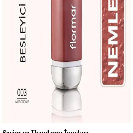
Max Factor Ruj Renkleri ve Seçim Rehberi: Ten
Rengine Uygun Renkler ve Dokular
Max Factor’un geniş ruj koleksiyonu, farklı ten renkleri ve makyaj
tarzlarına uygun renk ve dokular sunar. Kalıcı ve konforlu
seçeneklerle kendinizi ifade edin.
Maybelline Çıkmayan Rujlar: Uzun Süre Dayanan
Güvenilir Dudak Makyajı Rehberi
Maybelline çıkmayan rujlar, uzun süre kalıcılık sağlayan ve pratik
kullanımıyla öne çıkan dudak makyajı ürünleridir. Bu rehberde, en
iyi seçenekler ve kullanım ipuçlarıyla dudaklarınızda mükemmel
sonuçlar elde edin.
Flormar Ruj Karşılaştırması: Prime'N Lips Nut
Cookie ve Saten Dokulu Stick Ruj Özellikleri
Flormar Prime'N Lips Nut Cookie ve Saten Dokulu Stick Ruj'un
özellikleri, kullanıcı yorumları ve karşılaştırmasıyla, doğru dudak
makyajı seçimi yapmanıza yardımcı oluyor.
Seçim ve Uygulama İpuçları