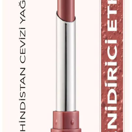
Şeftali Rengi Ruj: Doğallık ve Zarafetin Buluştuğu
Modern Makyaj Seçeneği
Şeftali rengi ruj, doğal görünüm ve uyum sağlayan tonlarıyla günlük
ve özel makyajlar için ideal. Cilt tonlarına göre farklı kullanım
önerileri ve trendler hakkında detaylar burada.
Farmasi BB Mat Ruj ve Matte Lipstick 08
Karşılaştırması: Özellikler ve Kullanıcı Yorumları
Farmasi BB Mat Ruj 04 Wısh Wınter ve Farmasi BB Matte Lipstick
08'in detaylı karşılaştırması, özellikleri, kullanıcı yorumları ve
performansını içerir. Hangi ürünün ihtiyaçlarınıza uygun olduğunu
belirlemenize yardımcı olur.
L'Oréal Kalıcı Rujlar: Uzun Süre Dayanan ve
Çeşitli Seçenekler Sunan Makyaj Ürünleri
L'Oréal kalıcı rujlar, uzun süre dayanıklılığı ve geniş renk
seçenekleriyle makyajda fark yaratır. Nemlendirme özellikleri ve
pratik uygulama imkanıyla dudaklarınızda şıklık sağlar.