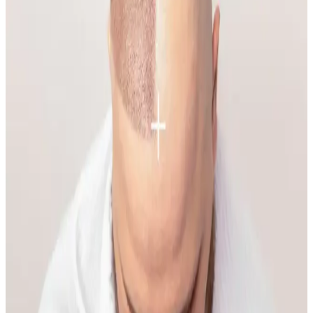
uygulamalarında doğru renk ve teknikler kullanılmalı, makyaj
kalıcılığı sağlanmalıdır.
Yüzde Belirli Bölgedeki Sivilce ve
Hiperpigmentasyonun Nedenleri ve Etkili Çözümleri
Yüzde belirli bir alandaki sivilce ve hiperpigmentasyonun nedenleri
temas dermatiti, bakteriyel enfeksiyon ve çevresel faktörler olabilir.
Doğru bakım ve dermatolojik destekle sorun yönetilebilir.
Makyaja Yeniden Başlamak İçin Temel Ürünler ve
Doğal Teknikler Rehberi
Makyaja dönüşte cilt hazırlığı, doğru ürün seçimi ve göz yapısına
uygun teknikler önemlidir. Doğal ışıkta uygulanan makyaj, gerçek
renk ve uyumu sağlar, günlük hayata kolaylıkla adapte olur.
İlkbahar ve Yaz Düğünleri İçin Doğal ve Şık
Makyaj Teknikleri ve Ürün Önerileri
İlkbahar ve yaz düğünlerinde doğal ve uyumlu makyaj için cilt tonu
uyumu, doğru ürün seçimi ve özel günlere uygun teknikler
önemlidir. Nemlendirme ve kirpik bakımı görünümü tamamlar.