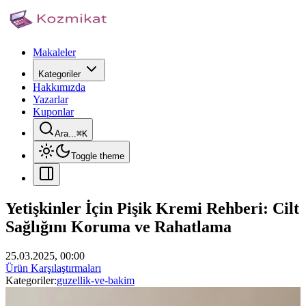
Makaleler
Kategoriler
Hakkımızda
Yazarlar
Kuponlar
Ara...
⌘
K
Toggle theme
Yetişkinler İçin Pişik Kremi Rehberi: Cilt
Sağlığını Koruma ve Rahatlama
25.03.2025, 00:00
Ürün Karşılaştırmaları
Kategoriler:
guzellik-ve-bakim