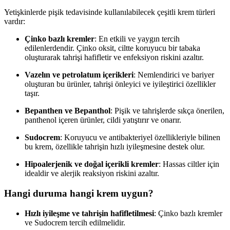
Yetişkinlerde pişik tedavisinde kullanılabilecek çeşitli krem türleri
vardır:
Çinko bazlı kremler
: En etkili ve yaygın tercih
edilenlerdendir. Çinko oksit, ciltte koruyucu bir tabaka
oluşturarak tahrişi hafifletir ve enfeksiyon riskini azaltır.
Vazelın ve petrolatum içerikleri
: Nemlendirici ve bariyer
oluşturan bu ürünler, tahrişi önleyici ve iyileştirici özellikler
taşır.
Bepanthen ve Bepanthol
: Pişik ve tahrişlerde sıkça önerilen,
panthenol içeren ürünler, cildi yatıştırır ve onarır.
Sudocrem
: Koruyucu ve antibakteriyel özellikleriyle bilinen
bu krem, özellikle tahrişin hızlı iyileşmesine destek olur.
Hipoalerjenik ve doğal içerikli kremler
: Hassas ciltler için
idealdir ve alerjik reaksiyon riskini azaltır.
Hangi duruma hangi krem uygun?
Hızlı iyileşme ve tahrişin hafifletilmesi
: Çinko bazlı kremler
ve Sudocrem tercih edilmelidir.