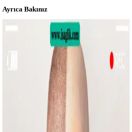
Ayrıca Bakınız
Sülfür Sabunu ile Sırt Aknesi Tedavisi: Etkiler,
Kullanım ve Öneriler
Sülfür sabunu, özellikle mantar kaynaklı sırt aknesinde etkili bir
tedavi seçeneği olarak öne çıkıyor. Kullanım sıklığı ve nemlendirme
önerileri ile cilt sağlığı korunmalı.
Emface Cilt Tedavisi: Yüz Hatları, Yaşlanma ve Cilt
Sağlığı Üzerine Analiz
Emface tedavisi yüz hatlarını belirginleştirirken, bazı kullanıcılar
ciltte hızlı yaşlanma belirtileri gözlemlemektedir. Tedavi etkileri,
yaşlanma ve yaşam tarzı faktörleriyle şekillenmektedir.
Gelin Makyajında Doğallık ve Kalıcılık İçin Temel
İpuçları ve Teknikler
Gelin makyajında doğal görünüm ile profesyonel fotoğraflarda
belirginlik dengelenmeli. Kaş, göz, allık, highlighter ve dudak