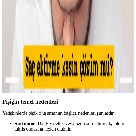
Kaş Bölgesindeki Sivilceyi Gizlemek ve İyileştirmek
İçin Etkili Yöntemler
Kaş bölgesinde oluşan sivilcelerde buz uygulaması, antibakteriyel
kremler ve hidrojel bant kullanımı ile şişlik azaltılır. Yeşil renk
düzeltici ve kapatıcı ile makyajla görünüm minimize edilir, cilt
sağlığı korunur.
Makyajda Kötü Günlerin Nedenleri, Çözümleri ve
Psikolojik Etkileri Üzerine Analiz
Makyajda kötü günlerin teknik nedenleri, cilt koşullarının etkisi ve
uygulama hataları detaylıca inceleniyor. Ayrıca, psikolojik etkiler ve
sosyal algı üzerine önemli bilgiler sunuluyor.
Pişiğin temel nedenleri
Yetişkinlerde pişik oluşumunun başlıca nedenleri şunlardır:
Sürtünme
: Dar kıyafetler veya uzun süre oturmak, cildin
tahriş olmasına neden olabilir.