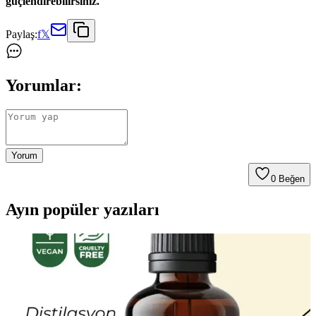
güçlendirebilirsiniz.
Paylaş:
f
𝕏
Yorumlar:
Yorum
0
Beğen
Ayın popüler yazıları