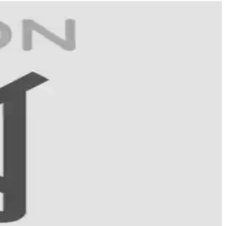
üneş koruyucu ve cilt yenilenmesini teşvik eden uygulamalar da ele
aktörleri çizgileri etkiler. Etkili bakım ve tedavi yöntemleriyle cilt
 sonuçların anahtarıdır.
emlendirme ve cilt bariyeri güçlendirme sağlar.
ları sunuyor.