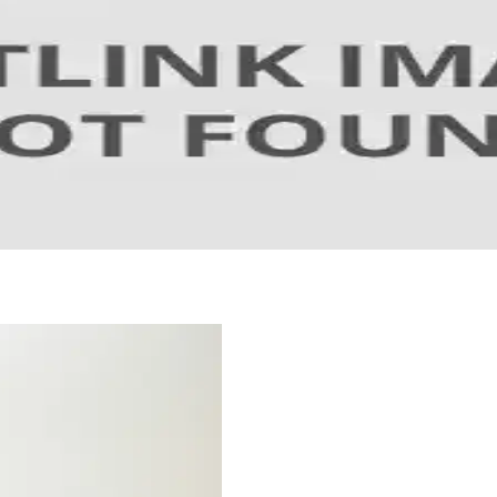
 Güçlendirme Rehberi
astikiyetini artırır, yaşlanma belirtilerini azaltır ve genel sağlığı deste
Etkili Takviye Seçenekleri
oğal takviyedir. Düzenli kullanımla yaşlanma belirtilerini azaltır, genç v
i ve Etkili Cilt Bakım Seçenekleri
 yaşlanma belirtilerini hafifletir ve cildi korur. Doğal içeriklerle güvenli 