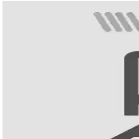
Asya Güzellik Rutini Perspektifinden Kolajen Üretimi
Asya güzellik rutini kapsamında kolajen üretimini destekleyen retinol,
alınmıştır.
30'lu Yaşlarda Göz Altı ve Nazolabial Çizgilerin Nede
30 yaş civarında göz altı ve nazolabial çizgilerin oluşumu, ciltteki yaşl
sağlığı desteklenebilir.
Doğal Görünümlü Dolgu Uygulamaları: İnce Teknikle
Doğru dozaj ve teknikle yapılan dolgu uygulamaları, dudak ve burun-d
Sulwhasoo The Ultimate S Koleksiyonu: Ginseng Meyv
Sulwhasoo The Ultimate S koleksiyonu, ginseng meyvesinin benzersiz bi
Kolajen ve Hyaluronik Asidin Cilt Sağlığı Üzerindeki
Kolajen ve hyaluronik asidin ciltteki rolü, birlikte kullanımı ve güncel