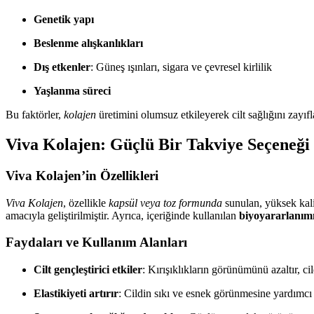
Genetik yapı
Beslenme alışkanlıkları
Dış etkenler
: Güneş ışınları, sigara ve çevresel kirlilik
Yaşlanma süreci
Bu faktörler,
kolajen
üretimini olumsuz etkileyerek cilt sağlığını zayıfl
Viva Kolajen: Güçlü Bir Takviye Seçeneği
Viva Kolajen’in Özellikleri
Viva Kolajen
, özellikle
kapsül veya toz formunda
sunulan, yüksek kali
amacıyla geliştirilmiştir. Ayrıca, içeriğinde kullanılan
biyoyararlanım
Faydaları ve Kullanım Alanları
Cilt gençleştirici etkiler
: Kırışıklıkların görünümünü azaltır, cil
Elastikiyeti artırır
: Cildin sıkı ve esnek görünmesine yardımcı 