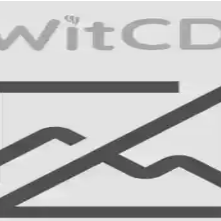
ni Destekleyen Ürünler ve İçerikler
 vitamin C, bakır peptitler ve beslenme önerileri detaylandırılmıştır. G
nleri ve Etkili Çözümleri
anma belirtileriyle ilişkilidir. Nem kaybı, hacim azalması ve yaşam tarzı f
rle Yüz Gençleştirme ve Dengeleme
udak kıvrımlarında doğal ve genç bir görünüm sağlar. Uzmanlık, estetik
esi ve Yaşlanma Karşıtı Cilt Bakımı
leşenleriyle cilt yaşlanmasını geciktirir. Ürünler, kolajen koruması, n
 Etkileri ve Güncel Kullanım Trendleri
 trendler hakkında detaylı bilgi içeren içerik, cilt bakımında önemli ipuç