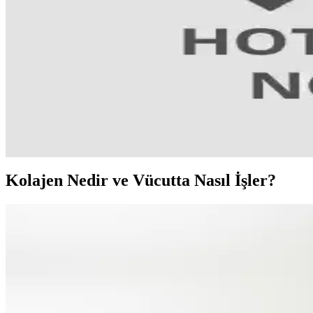
Voonka Kolajen Ürünleri ile Cilt ve Eklem Sağlığını
Voonka'nın yüksek doz kolajen ve hyaluronik asit içeren ürünleri, cilt el
Suda Kollajen ile Güzellik ve Sağlığı Destekleyen En 
Suda kollajen, cilt, saç ve eklem sağlığını destekleyen hızlı emilimli d
Doğal Bileşenli Yaşlanma Karşıtı Yüz Kremleri: Güvenl
Doğal bileşenli yaşlanma karşıtı yüz kremleri, cilt elastikiyetini artırır,
Kolajen Nedir ve Vücutta Nasıl İşler?