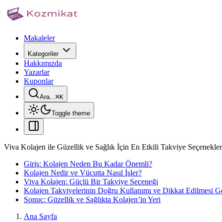
Makaleler
Kategoriler
Hakkımızda
Yazarlar
Kuponlar
Ara...
⌘
K
Toggle theme
Viva Kolajen ile Güzellik ve Sağlık İçin En Etkili Takviye Seçenekler
Giriş: Kolajen Neden Bu Kadar Önemli?
Kolajen Nedir ve Vücutta Nasıl İşler?
Viva Kolajen: Güçlü Bir Takviye Seçeneği
Kolajen Takviyelerinin Doğru Kullanımı ve Dikkat Edilmesi G
Sonuç: Güzellik ve Sağlıkta Kolajen’in Yeri
Ana Sayfa