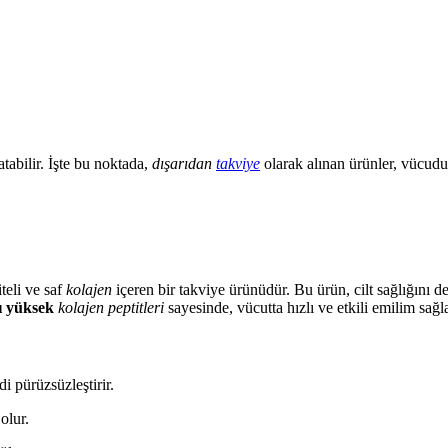
atabilir. İşte bu noktada,
dışarıdan
takviye
olarak alınan ürünler, vücud
teli ve saf
kolajen
içeren bir takviye ürünüdür. Bu ürün, cilt sağlığını de
ı yüksek
kolajen peptitleri
sayesinde, vücutta hızlı ve etkili emilim sağla
di pürüzsüzleştirir.
olur.