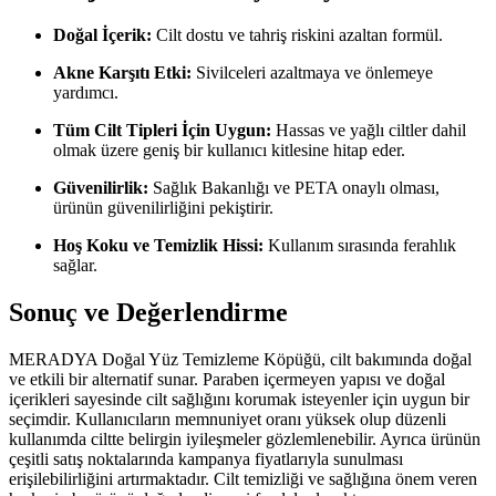
Doğal İçerik:
Cilt dostu ve tahriş riskini azaltan formül.
Akne Karşıtı Etki:
Sivilceleri azaltmaya ve önlemeye
yardımcı.
Tüm Cilt Tipleri İçin Uygun:
Hassas ve yağlı ciltler dahil
olmak üzere geniş bir kullanıcı kitlesine hitap eder.
Güvenilirlik:
Sağlık Bakanlığı ve PETA onaylı olması,
ürünün güvenilirliğini pekiştirir.
Hoş Koku ve Temizlik Hissi:
Kullanım sırasında ferahlık
sağlar.
Sonuç ve Değerlendirme
MERADYA Doğal Yüz Temizleme Köpüğü, cilt bakımında doğal
ve etkili bir alternatif sunar. Paraben içermeyen yapısı ve doğal
içerikleri sayesinde cilt sağlığını korumak isteyenler için uygun bir
seçimdir. Kullanıcıların memnuniyet oranı yüksek olup düzenli
kullanımda ciltte belirgin iyileşmeler gözlemlenebilir. Ayrıca ürünün
çeşitli satış noktalarında kampanya fiyatlarıyla sunulması
erişilebilirliğini artırmaktadır. Cilt temizliği ve sağlığına önem veren