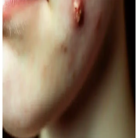
Vegan göz altı kremleri, doğal içeriklerle formüle edilerek cilt
sağlığını destekler, çevresel sorumluluğu gözetir ve hassas göz
çevresine uygun bakım sağlar.
Doğal Ağız Bakım Macunları: Bitkisel İçeriklerle
Sağlıklı Diş ve Diş Eti Bakımı
Doğal ağız bakım macunları, bitkisel özler ve antiseptik maddelerle
diş ve diş eti sağlığını koruyan güvenli alternatifler sunar, kimyasal
içeriklere göre avantaj sağlar.
Doğal Görünüm İçin En İyi Hafif Maskara
Seçenekleri ve Kullanım İpuçları
Doğal görünümlü maskaralar, hafif ve su bazlı formülleriyle günlük
kullanımda kirpiklere hacim ve uzunluk kazandırır, doğal kıvrımı
korur. İnce fırçalar ve doğru uygulama teknikleriyle gözlerinize
doğal çekicilik katın.
Lykd Makyaj Sabitleyici Sprey: Gün Boyu Tazelik
ve Doğal Görünüm Sağlayan Hafif Formül
Lykd makyaj sabitleyici spreyi, hafif yapısı ve yüksek
performansıyla makyajın gün boyunca taze ve doğal kalmasını