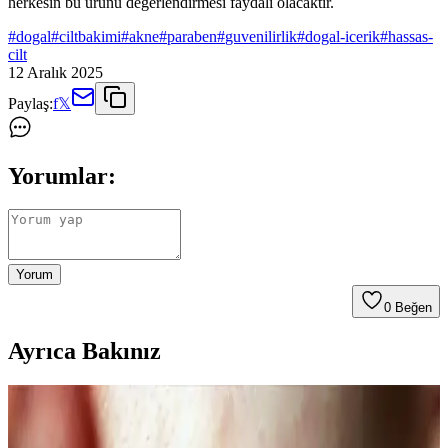
herkesin bu ürünü değerlendirmesi faydalı olacaktır.
#
dogal
#
ciltbakimi
#
akne
#
paraben
#
guvenilirlik
#
dogal-icerik
#
hassas-
cilt
12 Aralık 2025
Paylaş:
f
𝕏
Yorumlar:
Yorum
0
Beğen
Ayrıca Bakınız
Kahve Siyah ve Yarı Kalıcı Saç Renkleri: Doğal ve
Güncel Bir Tercih Rehberi