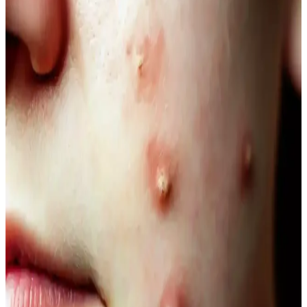
Kahve siyah ve yarı kalıcı saç renkleri, doğal görünüm ve bakım
kolaylığı sunar. Bu rehberde renk özellikleri, uygulama ve bakım
ipuçlarıyla saçınıza şıklık katın.
Doğal Denge ve Güzellik Arasındaki Bağlantı:
Güncel Trendler ve Doğal Bakım Yöntemleri
Doğal dengeyi koruma ve güzelliği destekleme yöntemleri, organik
ürünler ve yaşam tarzı alışkanlıklarıyla sağlanıyor. Güncel trendler
ve bilimsel araştırmalar, doğallığın güzellikteki önemini vurguluyor.
Doğal İçerikli Duş Jeli Seçenekleri: Le Petit
Marseillais ve Palmolive Naturals Ürünleri
Her iki markanın doğal içerikli duş jeli ürünleri, cilt sağlığı ve
ferahlık sunar. Le Petit Marseillais’in doğadan ilham alan formülleri
ve Palmolive Naturals’in hafif yapısı, çeşitli boyut ve fiyat
seçenekleriyle bakımda tercih edilir.
Vegan Göz Altı Bakım Kremleri: Doğal ve
Hayvansal İçeriksiz Çözüm Önerileri