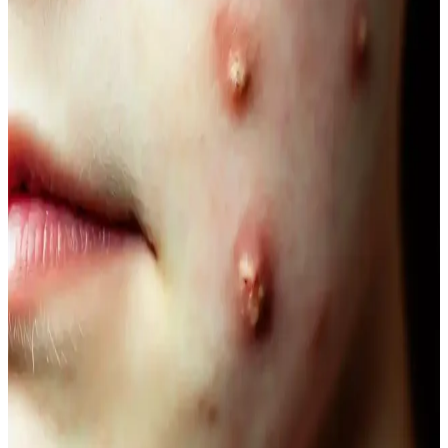
ve bilimsel araştırmalar, doğallığın güzellikteki önemini vurguluyor.
Doğal İçerikli Duş Jeli Seçenekleri: Le Petit
Marseillais ve Palmolive Naturals Ürünleri
Her iki markanın doğal içerikli duş jeli ürünleri, cilt sağlığı ve
ferahlık sunar. Le Petit Marseillais’in doğadan ilham alan formülleri
ve Palmolive Naturals’in hafif yapısı, çeşitli boyut ve fiyat
seçenekleriyle bakımda tercih edilir.
Vegan Göz Altı Bakım Kremleri: Doğal ve
Hayvansal İçeriksiz Çözüm Önerileri
Vegan göz altı kremleri, doğal içeriklerle formüle edilerek cilt
sağlığını destekler, çevresel sorumluluğu gözetir ve hassas göz
çevresine uygun bakım sağlar.
Doğal Ağız Bakım Macunları: Bitkisel İçeriklerle
Sağlıklı Diş ve Diş Eti Bakımı
Doğal ağız bakım macunları, bitkisel özler ve antiseptik maddelerle
diş ve diş eti sağlığını koruyan güvenli alternatifler sunar, kimyasal
içeriklere göre avantaj sağlar.