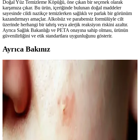
Doğal Yüz Temizleme Köpüğü, öne çıkan bir seçenek olarak
karşımıza çıkar. Bu ürün, içeriğinde bulunan doğal maddeler
sayesinde cildi nazikçe temizlerken sağlıklı ve parlak bir görünüm
kazandırmayı amaçlar. Alkolsüz ve parabensiz formülüyle cilt
üzerinde herhangi bir tahriş veya alerjik reaksiyon riskini azaltır.
Ayrıca Sağlık Bakanlığı ve PETA onayına sahip olması, ürünün
güvenilirliğini ve etik standartlara uygunluğunu gösterir.
Ayrıca Bakınız
Kahve Siyah ve Yarı Kalıcı Saç Renkleri: Doğal ve
Güncel Bir Tercih Rehberi
Kahve siyah ve yarı kalıcı saç renkleri, doğal görünüm ve bakım
kolaylığı sunar. Bu rehberde renk özellikleri, uygulama ve bakım
ipuçlarıyla saçınıza şıklık katın.
Doğal Denge ve Güzellik Arasındaki Bağlantı:
Güncel Trendler ve Doğal Bakım Yöntemleri
Doğal dengeyi koruma ve güzelliği destekleme yöntemleri, organik
ürünler ve yaşam tarzı alışkanlıklarıyla sağlanıyor. Güncel trendler