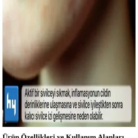
Doğal Görünüm İçin En İyi Hafif Maskara
Seçenekleri ve Kullanım İpuçları
Doğal görünümlü maskaralar, hafif ve su bazlı formülleriyle günlük
kullanımda kirpiklere hacim ve uzunluk kazandırır, doğal kıvrımı
korur. İnce fırçalar ve doğru uygulama teknikleriyle gözlerinize
doğal çekicilik katın.
Lykd Makyaj Sabitleyici Sprey: Gün Boyu Tazelik
ve Doğal Görünüm Sağlayan Hafif Formül
Lykd makyaj sabitleyici spreyi, hafif yapısı ve yüksek
performansıyla makyajın gün boyunca taze ve doğal kalmasını
sağlar, ferahlatıcı etkisiyle konfor sunar.
Sivilce Tedavi Yöntemleri: Doğal ve Medikal
Yaklaşımlarla Cilt Bakımı
Sivilce tedavisinde doğal ve medikal yöntemleri, dikkat edilmesi
gerekenleri ve cilt sağlığını koruma yollarını öğrenin.
Ürün Özellikleri ve Kullanım Alanları