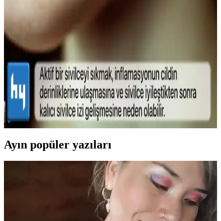
Lykd Makyaj Sabitleyici Sprey: Gün Boyu Tazelik
ve Doğal Görünüm Sağlayan Hafif Formül
Lykd makyaj sabitleyici spreyi, hafif yapısı ve yüksek
performansıyla makyajın gün boyunca taze ve doğal kalmasını
sağlar, ferahlatıcı etkisiyle konfor sunar.
Sivilce Tedavi Yöntemleri: Doğal ve Medikal
Yaklaşımlarla Cilt Bakımı
Sivilce tedavisinde doğal ve medikal yöntemleri, dikkat edilmesi
gerekenleri ve cilt sağlığını koruma yollarını öğrenin.
Ayın popüler yazıları