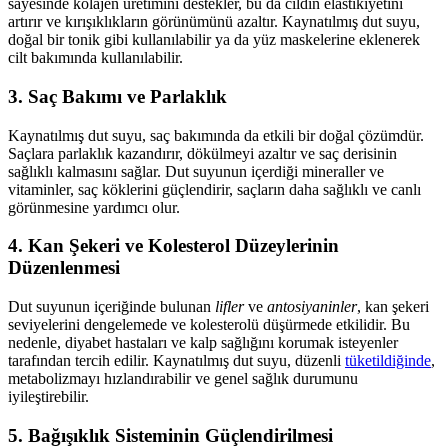
sayesinde kolajen üretimini destekler, bu da cildin elastikiyetini
artırır ve kırışıklıkların görünümünü azaltır. Kaynatılmış dut suyu,
doğal bir tonik gibi kullanılabilir ya da yüz maskelerine eklenerek
cilt bakımında kullanılabilir.
3. Saç Bakımı ve Parlaklık
Kaynatılmış dut suyu, saç bakımında da etkili bir doğal çözümdür.
Saçlara parlaklık kazandırır, dökülmeyi azaltır ve saç derisinin
sağlıklı kalmasını sağlar. Dut suyunun içerdiği mineraller ve
vitaminler, saç köklerini güçlendirir, saçların daha sağlıklı ve canlı
görünmesine yardımcı olur.
4. Kan Şekeri ve Kolesterol Düzeylerinin
Düzenlenmesi
Dut suyunun içeriğinde bulunan
lifler
ve
antosiyaninler
, kan şekeri
seviyelerini dengelemede ve kolesterolü düşürmede etkilidir. Bu
nedenle, diyabet hastaları ve kalp sağlığını korumak isteyenler
tarafından tercih edilir. Kaynatılmış dut suyu, düzenli
tüketildiğinde
,
metabolizmayı hızlandırabilir ve genel sağlık durumunu
iyileştirebilir.
5. Bağışıklık Sisteminin Güçlendirilmesi