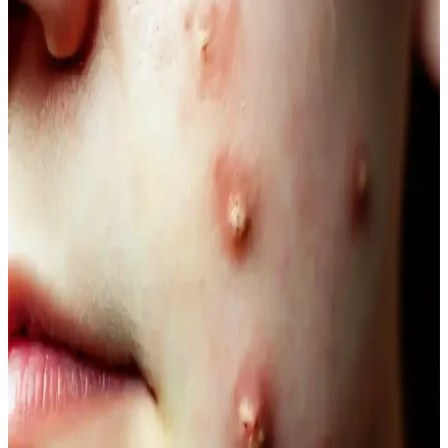
ipuçlarıyla saçınıza şıklık katın.
Doğal Denge ve Güzellik Arasındaki Bağlantı:
Güncel Trendler ve Doğal Bakım Yöntemleri
Doğal dengeyi koruma ve güzelliği destekleme yöntemleri, organik
ürünler ve yaşam tarzı alışkanlıklarıyla sağlanıyor. Güncel trendler
ve bilimsel araştırmalar, doğallığın güzellikteki önemini vurguluyor.
Doğal İçerikli Duş Jeli Seçenekleri: Le Petit
Marseillais ve Palmolive Naturals Ürünleri
Her iki markanın doğal içerikli duş jeli ürünleri, cilt sağlığı ve
ferahlık sunar. Le Petit Marseillais’in doğadan ilham alan formülleri
ve Palmolive Naturals’in hafif yapısı, çeşitli boyut ve fiyat
seçenekleriyle bakımda tercih edilir.
Vegan Göz Altı Bakım Kremleri: Doğal ve
Hayvansal İçeriksiz Çözüm Önerileri
Vegan göz altı kremleri, doğal içeriklerle formüle edilerek cilt
sağlığını destekler, çevresel sorumluluğu gözetir ve hassas göz
çevresine uygun bakım sağlar.