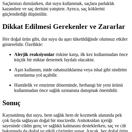
Saçlarınızı durularken, dut suyu kullanmak, saçlara parlaklık
kazandırır ve saç derisini yatıştırır. Ayrıca, saç köklerini
güçlendirdiği düşünülür.
Dikkat Edilmesi Gerekenler ve Zararlar
Her doğal ürün gibi, dut suyu da aşırı tüketildiğinde olumsuz etkiler
gösterebilir. Özellikle:
Alerjik reaksiyonlar
riskine karşı, ilk kez kullanmadan önce
küçük bir miktar denemek faydalı olacaktır.
Aşırı kullanım, mide rahatsızlıklarına veya ishal gibi sindirim
sorunlarına yol açabilir.
Hamilelik ve emzirme döneminde, herhangi bir yeni ürünü
kullanmadan önce sağlık uzmanına danışmak önemlidir.
Sonuç
Kaynatılmış dut suyu, hem sağlık hem de kozmetik alanında pek
çok fayda sağlayan doğal bir mucizedir. Antioksidan içeriği
sayesinde cildin genç ve sağlıklı kalmasını desteklerken, saç ve cilt
bakımında da doğal ve etkili çözümler sunar. Ancak, her doğal ürün