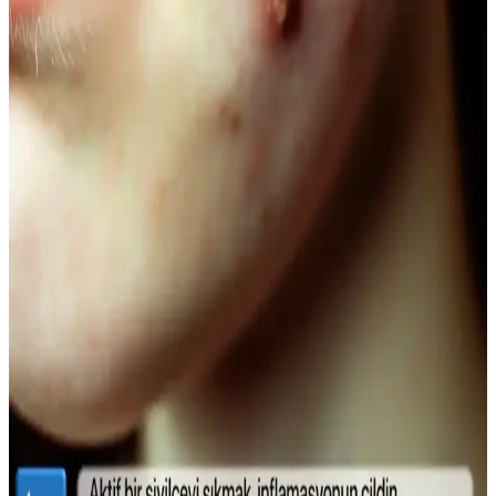
Doğal Ağız Bakım Macunları: Bitkisel İçeriklerle
Sağlıklı Diş ve Diş Eti Bakımı
Doğal ağız bakım macunları, bitkisel özler ve antiseptik maddelerle
diş ve diş eti sağlığını koruyan güvenli alternatifler sunar, kimyasal
içeriklere göre avantaj sağlar.
Doğal Görünüm İçin En İyi Hafif Maskara
Seçenekleri ve Kullanım İpuçları
Doğal görünümlü maskaralar, hafif ve su bazlı formülleriyle günlük
kullanımda kirpiklere hacim ve uzunluk kazandırır, doğal kıvrımı
korur. İnce fırçalar ve doğru uygulama teknikleriyle gözlerinize
doğal çekicilik katın.
Lykd Makyaj Sabitleyici Sprey: Gün Boyu Tazelik
ve Doğal Görünüm Sağlayan Hafif Formül
Lykd makyaj sabitleyici spreyi, hafif yapısı ve yüksek
performansıyla makyajın gün boyunca taze ve doğal kalmasını
sağlar, ferahlatıcı etkisiyle konfor sunar.