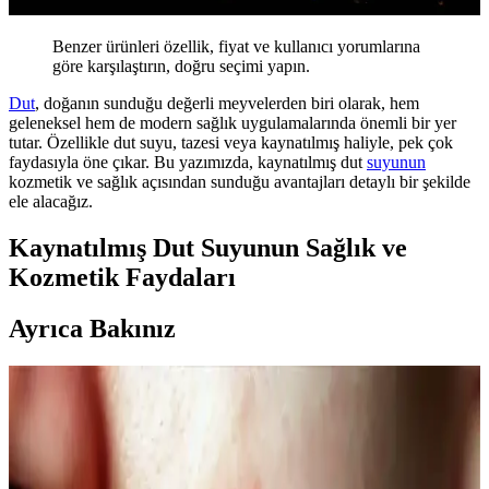
Benzer ürünleri özellik, fiyat ve kullanıcı yorumlarına
göre karşılaştırın, doğru seçimi yapın.
Dut
, doğanın sunduğu değerli meyvelerden biri olarak, hem
geleneksel hem de modern sağlık uygulamalarında önemli bir yer
tutar. Özellikle dut suyu, tazesi veya kaynatılmış haliyle, pek çok
faydasıyla öne çıkar. Bu yazımızda, kaynatılmış dut
suyunun
kozmetik ve sağlık açısından sunduğu avantajları detaylı bir şekilde
ele alacağız.
Kaynatılmış Dut Suyunun Sağlık ve
Kozmetik Faydaları
Ayrıca Bakınız
Kahve Siyah ve Yarı Kalıcı Saç Renkleri: Doğal ve
Güncel Bir Tercih Rehberi
Kahve siyah ve yarı kalıcı saç renkleri, doğal görünüm ve bakım
kolaylığı sunar. Bu rehberde renk özellikleri, uygulama ve bakım