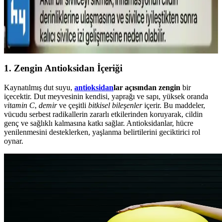
Sivilce Tedavi Yöntemleri: Doğal ve Medikal
Yaklaşımlarla Cilt Bakımı
Sivilce tedavisinde doğal ve medikal yöntemleri, dikkat edilmesi
gerekenleri ve cilt sağlığını koruma yollarını öğrenin.
1. Zengin Antioksidan İçeriği
Kaynatılmış dut suyu,
antioksidan
lar açısından zengin
bir
içecektir. Dut meyvesinin kendisi, yaprağı ve sapı, yüksek oranda
vitamin C
,
demir
ve çeşitli
bitkisel bileşenler
içerir. Bu maddeler,
vücudu serbest radikallerin zararlı etkilerinden koruyarak, cildin
genç ve sağlıklı kalmasına katkı sağlar. Antioksidanlar, hücre
yenilenmesini desteklerken, yaşlanma belirtilerini geciktirici rol
oynar.