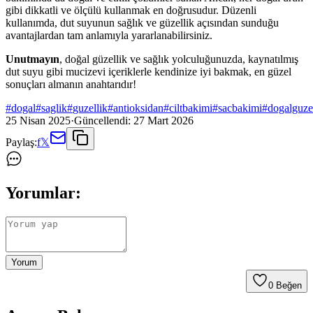
gibi dikkatli ve ölçülü kullanmak en doğrusudur. Düzenli
kullanımda, dut suyunun sağlık ve güzellik açısından sunduğu
avantajlardan tam anlamıyla yararlanabilirsiniz.
Unutmayın
, doğal güzellik ve sağlık yolculuğunuzda, kaynatılmış
dut suyu gibi mucizevi içeriklerle kendinize iyi bakmak, en güzel
sonuçları almanın anahtarıdır!
#
dogal
#
saglik
#
guzellik
#
antioksidan
#
ciltbakimi
#
sacbakimi
#
dogalguze
25 Nisan 2025
·
Güncellendi:
27 Mart 2026
Paylaş:
f
𝕏
Yorumlar:
Yorum
0
Beğen