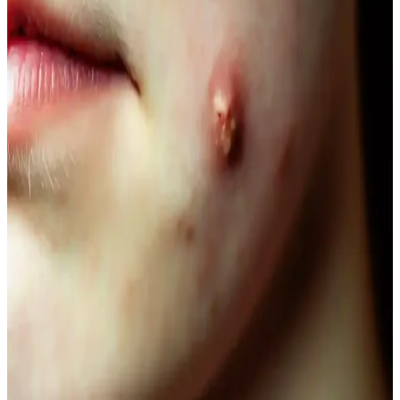
seçenekleriyle bakımda tercih edilir.
Vegan Göz Altı Bakım Kremleri: Doğal ve
Hayvansal İçeriksiz Çözüm Önerileri
Vegan göz altı kremleri, doğal içeriklerle formüle edilerek cilt
sağlığını destekler, çevresel sorumluluğu gözetir ve hassas göz
çevresine uygun bakım sağlar.
Doğal Ağız Bakım Macunları: Bitkisel İçeriklerle
Sağlıklı Diş ve Diş Eti Bakımı
Doğal ağız bakım macunları, bitkisel özler ve antiseptik maddelerle
diş ve diş eti sağlığını koruyan güvenli alternatifler sunar, kimyasal
içeriklere göre avantaj sağlar.
Doğal Görünüm İçin En İyi Hafif Maskara
Seçenekleri ve Kullanım İpuçları
Doğal görünümlü maskaralar, hafif ve su bazlı formülleriyle günlük
kullanımda kirpiklere hacim ve uzunluk kazandırır, doğal kıvrımı
korur. İnce fırçalar ve doğru uygulama teknikleriyle gözlerinize
doğal çekicilik katın.