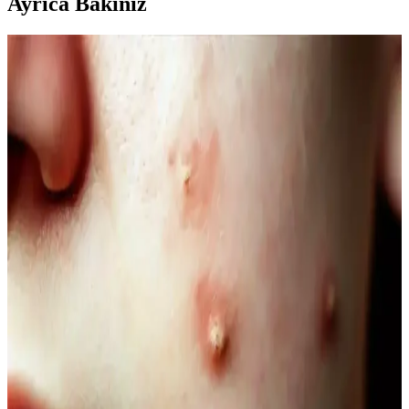
Ayrıca Bakınız
Kahve Siyah ve Yarı Kalıcı Saç Renkleri: Doğal ve
Güncel Bir Tercih Rehberi
Kahve siyah ve yarı kalıcı saç renkleri, doğal görünüm ve bakım
kolaylığı sunar. Bu rehberde renk özellikleri, uygulama ve bakım
ipuçlarıyla saçınıza şıklık katın.
Doğal Denge ve Güzellik Arasındaki Bağlantı:
Güncel Trendler ve Doğal Bakım Yöntemleri
Doğal dengeyi koruma ve güzelliği destekleme yöntemleri, organik
ürünler ve yaşam tarzı alışkanlıklarıyla sağlanıyor. Güncel trendler
ve bilimsel araştırmalar, doğallığın güzellikteki önemini vurguluyor.
Doğal İçerikli Duş Jeli Seçenekleri: Le Petit
Marseillais ve Palmolive Naturals Ürünleri
Her iki markanın doğal içerikli duş jeli ürünleri, cilt sağlığı ve
ferahlık sunar. Le Petit Marseillais’in doğadan ilham alan formülleri
ve Palmolive Naturals’in hafif yapısı, çeşitli boyut ve fiyat