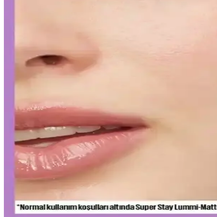
Japon ve Kore güzellik markaları, FDA'nın sıkı güneş koruyucu düzenlem
gerektiriyor.
Curel Yoğun Nemlendirici Krem: Hassas ve Sorunlu C
Curel yoğun nemlendirici krem, hassas ve kuru ciltler için kokusuz, hı
Yapay Zeka ile Kozmetik Sektöründe Yenilikler ve 
Kozmetik endüstrisinde yapay zeka, ürün geliştirmeden müşteri deneyi
Gözaltı Kapatıcısında Doğal Görünüm İçin Ürün Seç
Gözaltı kapatıcısı seçimi ve uygulama teknikleriyle doğal görünüm yak
sağlayabilirsiniz.
Ağız Bakımı ve Hijyenin Temel Unsurları: Günlük Di
Diş macunu ve diş fırçası, ağız hijyeninin temel taşlarıdır. Florür içeren
Uzun Süre Kalıcı ve Doğal Mat Fondötenler: Günlük K
Kalıcı ve doğal görünüm sunan mat fondötenler, suya ve tere dayanıklı