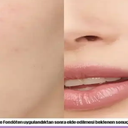
elerine, ürünlerini güneş koruyucu yerine cilt jeli veya makyaj bazı ol
iltler İçin Etkili Nemlendirme Çözümü
zlı emilen bir nemlendirme sunar. Kullanıcılar kuruluk ve pürüzlerde iyi
Sunduğu Faydalar
mine kadar birçok alanda devrim yaratıyor. Sürdürülebilirlik ve inovas
imi ve Uygulama Yöntemleri
alamak için hafif ürünler ve doğru uygulama yöntemleri önemlidir. İnce
ş Temizliği ve Koruyucu Ürünler
 ürünler dişleri güçlendirir, düzenli kullanım sağlıklı gülüşler sağlar.
ullanım İçin En İyi Seçenekler ve İpuçları
 formülleriyle gün boyu tazelik sağlar. Cilt tipine uygun seçenekler v