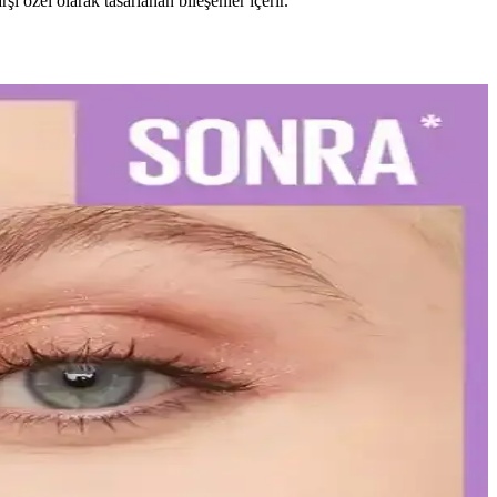
 özel olarak tasarlanan bileşenler içerir.
iş sağlığınızı koruyun.
izi vurgulayın.
leriyle uzun süre şık ve bakımlı kalabilirsiniz.
ır çizimi ve kat kat uygulama ile mükemmel görünüm elde edin.