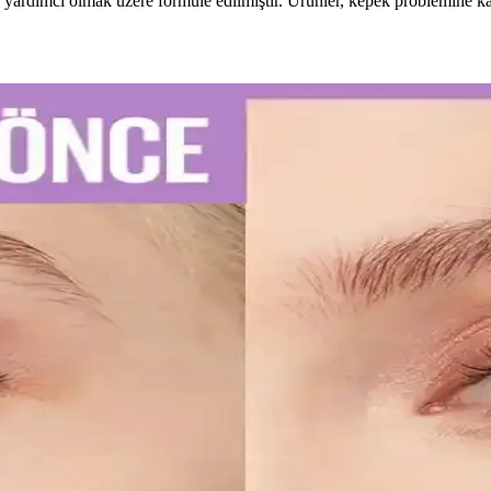
ardımcı olmak üzere formüle edilmiştir. Ürünler, kepek problemine karşı
e Kullanım İpuçları
u diş macunu seçimi ve düzenli kullanım önemlidir. Uzman önerileriyle d
atik Kullanım İpuçları
re kalıcı ve net çizgiler sağlar. Uygulama ve bakım ipuçlarıyla gözlerin
ellerinin Detaylı Analizi
lıcı ojeler arasında öne çıkar. Bu modellerin özellikleri ve bakım öneri
 Dudaklara Ulaşın
doğru uygulama teknikleri ve bakım önerileri. Dudakların temizliği, sın
uyucu Düzenlemelerine Uyum Stratejileri