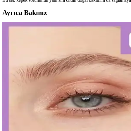
Bu set, kepek sorununun yanı sıra cildin doğal bakımını da sağlamaya y
Ayrıca Bakınız
Diş Hassasiyetini Azaltan Doğru Diş Macunu Seçimi v
Diş hassasiyetini hafifletmek ve sağlıklı bir gülüşe ulaşmak için doğr
Kalıcı Kalem Göz Makyajı: Uzun Süre Dayanan ve Pr
Kalıcı kalem göz makyajı, suya ve tere dayanıklı formülleriyle uzun sü
Kalıcı Oje Seçenekleri: Nail Master M377 ve M378 Mod
Nail Master M377 ve M378 modelleri, dayanıklılık ve parlaklık sunan ka
İslak Ruj Uygulama ve Bakım İpuçlarıyla Mükemmel
İslak rujun güzelliğini ortaya çıkarmak ve kalıcılığını artırmak için 
Japon ve Kore Güzellik Markalarının FDA Güneş Kor