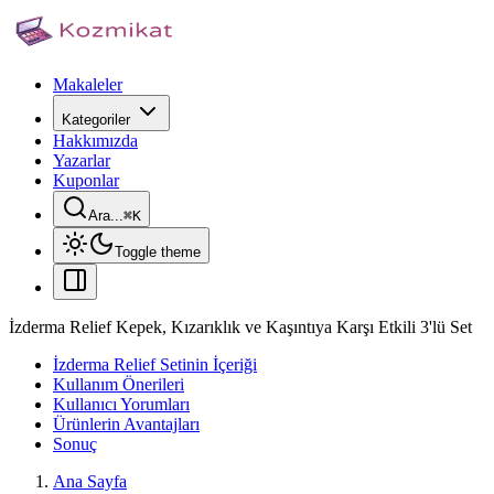
Makaleler
Kategoriler
Hakkımızda
Yazarlar
Kuponlar
Ara...
⌘
K
Toggle theme
İzderma Relief Kepek, Kızarıklık ve Kaşıntıya Karşı Etkili 3'lü Set
İzderma Relief Setinin İçeriği
Kullanım Önerileri
Kullanıcı Yorumları
Ürünlerin Avantajları
Sonuç
Ana Sayfa