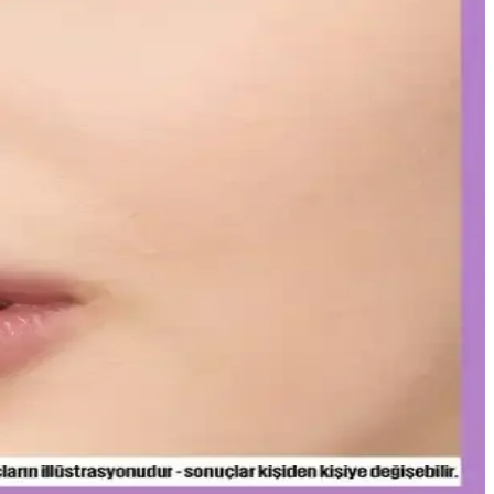
arak etiketleyerek uyum sağlıyor. Bu strateji, tüketici bilincini
leşme gözlemlerken, bazı ciltlerde olumsuz reaksiyonlar görülebilir.
yonun anahtarı olan bu teknolojiyi yakından inceleyin.
 katmanlar ve uygun tonlar ile göz altlarınızda doğal parlaklık
e doğru uygulama ipuçlarıyla makyajınızı mükemmelleştirin.