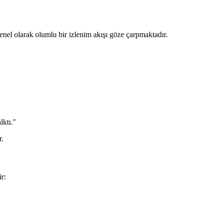
enel olarak olumlu bir izlenim akışı göze çarpmaktadır.
lktı."
r.
r: