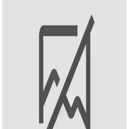
Kullanım İpuçları
Saç tipine uygun sıvı saç kremi seçimi, saç sağlığını korumak ve
istenen görünüm için önemlidir. Doğru ürün ve uygulama ile
saçlarınız daha sağlıklı ve parlak olur.
Erkekler İçin Schwarzkopf Men Perfect 80 Kahve
Siyah Saç Boyası Özellikleri ve Kullanım Rehberi
Schwarzkopf Men Perfect 80 Kahve Siyah, 5 dakikada beyazları
kapatan, amonyak içermeyen, pratik ve doğal görünümlü erkek saç
boyasıdır.
Philips ve Ventoso Saç Kurutma Makineleri
Karşılaştırması: Performans ve Özellikler Analizi
Philips ve Ventoso markalarının saç kurutma makineleri
performansını, teknolojik özelliklerini ve kullanıcı deneyimlerini
detaylı karşılaştırıyoruz.
Erkekler İçin Güvenilir Saç Dökülmesi Bakım
Yöntemleri ve Ürün Seçimi Rehberi