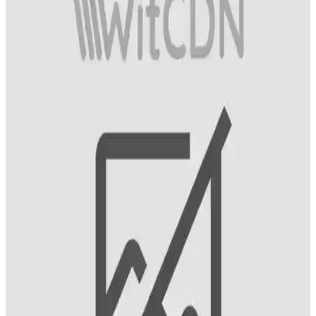
Saç ve saç derisinde bitlere karşı etkili olan sirke bazlı şampuanlar,
doğal içerikleri ve kullanımı kolay yapısıyla öne çıkar. Farklı ürün
seçenekleriyle geniş kullanıcı kitlesine hitap eder.
Saç Tipine Uygun Sıvı Saç Kremi Seçimi ve
Kullanım İpuçları
Saç tipine uygun sıvı saç kremi seçimi, saç sağlığını korumak ve
istenen görünüm için önemlidir. Doğru ürün ve uygulama ile
saçlarınız daha sağlıklı ve parlak olur.
Erkekler İçin Schwarzkopf Men Perfect 80 Kahve
Siyah Saç Boyası Özellikleri ve Kullanım Rehberi
Schwarzkopf Men Perfect 80 Kahve Siyah, 5 dakikada beyazları
kapatan, amonyak içermeyen, pratik ve doğal görünümlü erkek saç
boyasıdır.
Philips ve Ventoso Saç Kurutma Makineleri
Karşılaştırması: Performans ve Özellikler Analizi
Philips ve Ventoso markalarının saç kurutma makineleri
performansını, teknolojik özelliklerini ve kullanıcı deneyimlerini