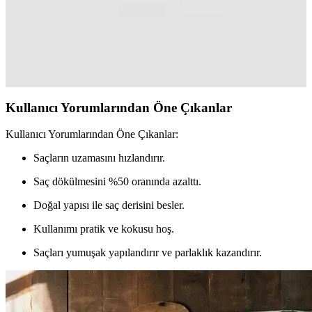
Sedolin Şampuanları Problemli Saçlar İçin
Güvenilir ve Etkili Bakım Seçeneği
Sedolin şampuanları, kuru, kepekli ve yağlı saçlar için özel
formülleriyle saçların doğal yapısını korur, güçlendirir ve saç derisini
sağlıklı tutar. Uzun süreli kullanımda etkili sonuçlar sağlar.
Kullanıcı Yorumlarından Öne Çıkanlar
Kullanıcı Yorumlarından Öne Çıkanlar:
Saçların uzamasını hızlandırır.
Saç dökülmesini %50 oranında azalttı.
Doğal yapısı ile saç derisini besler.
Kullanımı pratik ve kokusu hoş.
Saçları yumuşak yapılandırır ve parlaklık kazandırır.