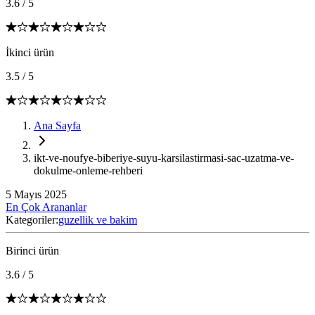
3.6
/
5
İkinci ürün
3.5
/
5
Ana Sayfa
ikt-ve-noufye-biberiye-suyu-karsilastirmasi-sac-uzatma-ve-
dokulme-onleme-rehberi
5 Mayıs 2025
En Çok Arananlar
Kategoriler:
guzellik ve bakim
Birinci ürün
3.6
/
5