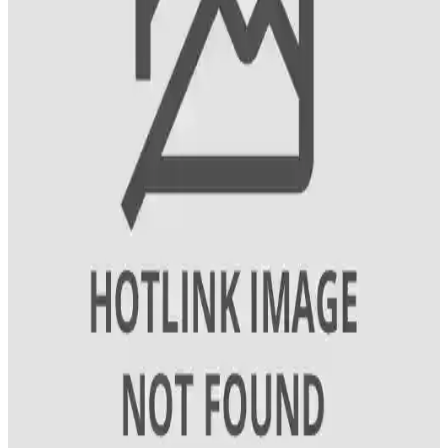
detaylı karşılaştırıyoruz.
Erkekler İçin Güvenilir Saç Dökülmesi Bakım
Yöntemleri ve Ürün Seçimi Rehberi
Erkeklerde yaygın görülen saç dökülmesi sorununa karşı güvenilir
ürünler ve doğru bakım teknikleriyle saç sağlığını koruma yollarını
keşfedin.
Keratin ile Saç Güçlendirme ve Parlaklık Artırıcı
Bakım Rehberi
Saçların doğal yapısını koruyan keratin, güçlendirici ve parlaklık
sağlayan ürünlerle saç sağlığınızı destekleyin. Doğru uygulama ve
ürün seçimiyle sağlıklı, parlak saçlara kavuşun.
Saç Boyama Renk Seçenekleri ve Uygulama
Yöntemleri Hakkında Kapsamlı Bilgi
Saç boyama seçenekleri, renkler ve uygulama teknikleri hakkında
detaylı bilgiler içerir. Doğru ürün ve renk seçimi ile saçlarınızda
istediğiniz değişikliği yapabilirsiniz.