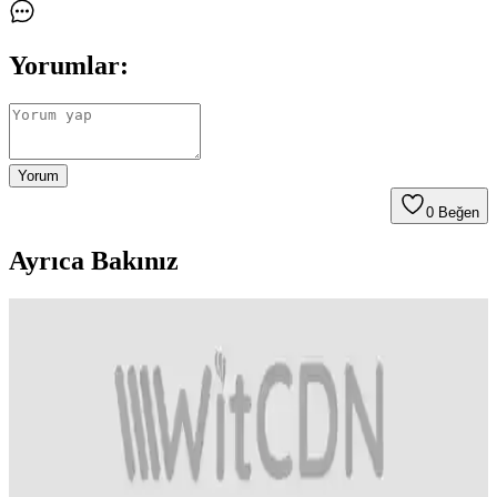
Yorumlar:
Yorum
0
Beğen
Ayrıca Bakınız
Sirke Bazlı Anti Biti Şampuanları: Doğal ve Etkili
Saç Derisi Koruma Çözümleri
Saç ve saç derisinde bitlere karşı etkili olan sirke bazlı şampuanlar,
doğal içerikleri ve kullanımı kolay yapısıyla öne çıkar. Farklı ürün
seçenekleriyle geniş kullanıcı kitlesine hitap eder.
Saç Tipine Uygun Sıvı Saç Kremi Seçimi ve