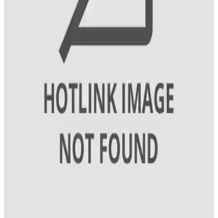
Erkeklerde yaygın görülen saç dökülmesi sorununa karşı güvenilir
ürünler ve doğru bakım teknikleriyle saç sağlığını koruma yollarını
keşfedin.
Keratin ile Saç Güçlendirme ve Parlaklık Artırıcı
Bakım Rehberi
Saçların doğal yapısını koruyan keratin, güçlendirici ve parlaklık
sağlayan ürünlerle saç sağlığınızı destekleyin. Doğru uygulama ve
ürün seçimiyle sağlıklı, parlak saçlara kavuşun.
Saç Boyama Renk Seçenekleri ve Uygulama
Yöntemleri Hakkında Kapsamlı Bilgi
Saç boyama seçenekleri, renkler ve uygulama teknikleri hakkında
detaylı bilgiler içerir. Doğru ürün ve renk seçimi ile saçlarınızda
istediğiniz değişikliği yapabilirsiniz.
Sedolin Şampuanları Problemli Saçlar İçin
Güvenilir ve Etkili Bakım Seçeneği
Sedolin şampuanları, kuru, kepekli ve yağlı saçlar için özel
formülleriyle saçların doğal yapısını korur, güçlendirir ve saç derisini
sağlıklı tutar. Uzun süreli kullanımda etkili sonuçlar sağlar.