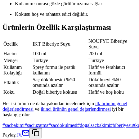
Kullanım sonrası gözle görülür uzama sağlar.
Kokusu hoş ve rahatsız edici değildir.
Ürünlerin Özellik Karşılaştırması
NOUFYE Biberiye
Özellik
IKT Biberiye Suyu
Suyu
Hacim
100 ml
200 ml
Menşei
Türkiye
Türkiye
Kullanım
Sprey formu ile pratik
Hafif ve ferahlatıcı
Kolaylığı
kullanım
formül
Saç dökülmesini %50
Dökülmeyi %60
Etkililik
oranında azaltır
oranında azaltır
Koku
Doğal biberiye kokusu
Hafif ve hoş koku
Her iki ürünü de daha yakından incelemek için
ilk ürünün genel
değerlendirmesi
ve
ikinci ürünün genel değerlendirmesi
iyi bir
başlangıç olur.
#
sacbakimi
#
saciuzatma
#
sacdokulmesi
#
dogalsacbakimi
#
biberiyesu
#
k
Paylaş:
f
𝕏