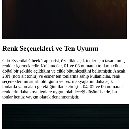
2023 Yılında En Çok Tercih Edilen Allıklar ve
Özellikleri Detaylı İncelemesi
2023 yılında krem, likit ve toz form allıklar, pigmentasyon ve
kalıcılık açısından çeşitlilik sunuyor. Kullanıcı deneyimleriyle öne
çıkan ürünler, farklı cilt tiplerine uygun renk ve formda bulunuyor.
Renk Seçenekleri ve Ten Uyumu
Clio Essential Cheek Tap serisi, özellikle açık tenler için tasarlanmış
renkler içermektedir. Kullanıcılar, 01 ve 03 numaralı tonların ciltte
doğal bir şekilde açıldığını ve ciltle bütünleştiğini belirtmiştir. Ancak,
23N (nötr alt tonlu) ve esmer ten tonlarına sahip kullanıcılar, renk
seçeneklerinin sınırlı olduğunu ve baz makyajlarını daha açık
tonlarda yapmaları gerektiğini ifade etmiştir. 04, 05 ve 06 numaralı
renklerin daha koyu tenlere uygun olabileceği düşünülse de, bu
tonlar henüz yaygın olarak denenmemiştir.