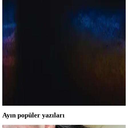
Pastel Cream Blush 41 Dazzling, sarı tonlu mat bitişiyle doğal ve
sağlıklı makyaj sağlar, kolay uygulanır ve kalıcılığıyla öne çıkar.
Pastel Allık Karşılaştırması: Krem ve Likit
Formüllerin Özellikleri ve Kullanıcı Yorumları
Pastel Pro Fashion Krem ve Show Your Joy Likit Allık ürünlerinin
özellikleri, kullanıcı yorumları ve performansları detaylı analiz
edilerek, doğal ve kalıcı makyaj için en uygun seçeneği
belirlemenize yardımcı oluyor.
2023 Yılında En Çok Tercih Edilen Allıklar ve
Özellikleri Detaylı İncelemesi
2023 yılında krem, likit ve toz form allıklar, pigmentasyon ve
kalıcılık açısından çeşitlilik sunuyor. Kullanıcı deneyimleriyle öne
çıkan ürünler, farklı cilt tiplerine uygun renk ve formda bulunuyor.
Ayın popüler yazıları