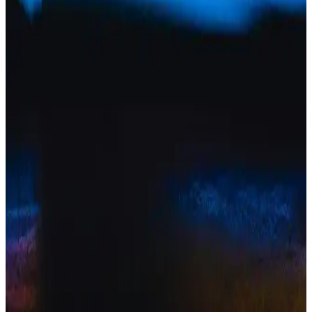
özellikleri, markalar ve seçim kriterleri hakkında detaylı bilgi içerir.
Ten Tonuna Uygun Allık Renkleri ve Makyajda
Doğru Seçim İpuçları
Ten tonuna uygun allık renkleri ve form seçimleri, makyajda doğal
ve dengeli bir görünüm sağlar. Koyu kırmızıdan mercan ve şeftali
tonlarına kadar önerilerle cilt alt tonunuza uygun allığı keşfedin.
Pastel Cream Blush 41 Dazzling: Doğal ve Kalıcı
Sarı Tonlu Krem Allık Özellikleri
Pastel Cream Blush 41 Dazzling, sarı tonlu mat bitişiyle doğal ve
sağlıklı makyaj sağlar, kolay uygulanır ve kalıcılığıyla öne çıkar.
Pastel Allık Karşılaştırması: Krem ve Likit
Formüllerin Özellikleri ve Kullanıcı Yorumları
Pastel Pro Fashion Krem ve Show Your Joy Likit Allık ürünlerinin
özellikleri, kullanıcı yorumları ve performansları detaylı analiz
edilerek, doğal ve kalıcı makyaj için en uygun seçeneği
belirlemenize yardımcı oluyor.