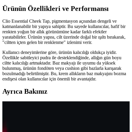
Ürünün Özellikleri ve Performansı
Clio Essential Cheek Tap, pigmentasyon açısından dengeli ve
katmanlanabilir bir yapıya sahiptir. Bu sayede kullanıcılar, hafif bir
renkten yoğun bir allık görünümüne kadar farklı efektler
yaratabilirler. Ürünün yapısı, cilt üzerinde doğal bir ışıltı bırakarak,
"ciltten içten gelen bir renklenme" izlenimi verir.
Kullanıcı deneyimlerine göre, ürünün kalıcılığı oldukça iyidir.
Özellikle sabitleyici pudra ile desteklendiğinde, allığın gün boyu
ciltte kalıcılığı artmaktadır. Baz makyajı ile uyumu da yüksek
bulunmuş, ürünün fondöten veya cushion gibi bazlarla karışarak
bozulmadığı belirtilmiştir. Bu, krem allıkların baz makyajını bozma
endişesi olan kullanıcılar için önemli bir avantajdır.
Ayrıca Bakınız
K-Beauty ve Asya Menşeli Krem Allıkların
Özellikleri ve Öne Çıkan Markalar
K-Beauty ve Asya menşeli krem allıklar, fondötenle uyumlu