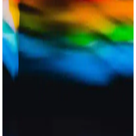
Pastel Crush Blush No:303 Krema Allık – Pembe
Ton, Işıltılı Doğal Görünüm ve Kalıcılık
Pastel Allık Crush Blush No:303 krem formda kolay sürülür, pembe
tonunda doğal canlılık ve ışıltılı görünüm sağlar. Türkiye menşei ve
kutulu ambalajı günlük kullanım için pratik; kalıcılık ve hafif
pigment yoğunluğu dengeli bir sonuç verir.
2025 Trendleriyle Işıltılı ve Doğal Görünümlü Allık
Seçim Kriterleri ve En Popüler Markalar
2025 makyaj trendleri ışıl ışıl ve doğal yanaklar için uygun allıkların
özellikleri, markalar ve seçim kriterleri hakkında detaylı bilgi içerir.
Ten Tonuna Uygun Allık Renkleri ve Makyajda
Doğru Seçim İpuçları
Ten tonuna uygun allık renkleri ve form seçimleri, makyajda doğal
ve dengeli bir görünüm sağlar. Koyu kırmızıdan mercan ve şeftali
tonlarına kadar önerilerle cilt alt tonunuza uygun allığı keşfedin.
Pastel Cream Blush 41 Dazzling: Doğal ve Kalıcı
Sarı Tonlu Krem Allık Özellikleri