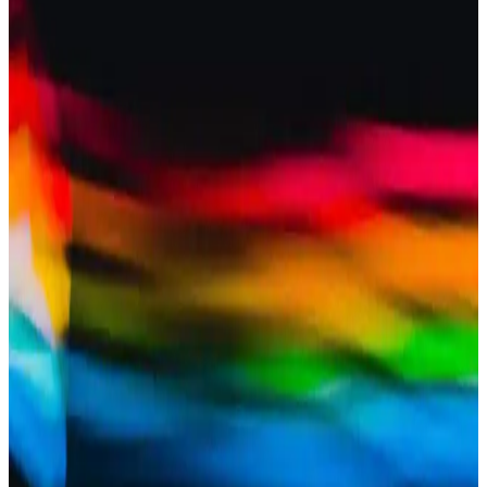
yapıları, gün boyu kalıcılıkları ve ciltte bulanıklaştırıcı etkileriyle
doğal makyaj sunar. Lilybyred, Canmake gibi markalar farklı cilt
tiplerine uygun seçenekler sağlar.
Clio Essential Cheek Tap: Doğal Görünümlü ve
Uzun Süre Kalıcı Balm Krem Allık İncelemesi
Clio Essential Cheek Tap, doğal ışıltı ve uzun kalıcılık sunan balm
tipi krem allık. Açık tenlere uygun renk seçenekleri ve baz
makyajıyla uyumu ile öne çıkıyor. Koyu tenler için renk skalası
sınırlı.
Pastel Crush Blush No:303 Krema Allık – Pembe
Ton, Işıltılı Doğal Görünüm ve Kalıcılık
Pastel Allık Crush Blush No:303 krem formda kolay sürülür, pembe
tonunda doğal canlılık ve ışıltılı görünüm sağlar. Türkiye menşei ve
kutulu ambalajı günlük kullanım için pratik; kalıcılık ve hafif
pigment yoğunluğu dengeli bir sonuç verir.
2025 Trendleriyle Işıltılı ve Doğal Görünümlü Allık
Seçim Kriterleri ve En Popüler Markalar
2025 makyaj trendleri ışıl ışıl ve doğal yanaklar için uygun allıkların