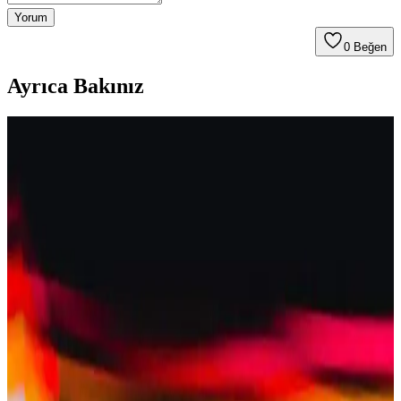
Yorum
0
Beğen
Ayrıca Bakınız
K-Beauty ve Asya Menşeli Krem Allıkların
Özellikleri ve Öne Çıkan Markalar
K-Beauty ve Asya menşeli krem allıklar, fondötenle uyumlu
yapıları, gün boyu kalıcılıkları ve ciltte bulanıklaştırıcı etkileriyle
doğal makyaj sunar. Lilybyred, Canmake gibi markalar farklı cilt
tiplerine uygun seçenekler sağlar.
Clio Essential Cheek Tap: Doğal Görünümlü ve
Uzun Süre Kalıcı Balm Krem Allık İncelemesi
Clio Essential Cheek Tap, doğal ışıltı ve uzun kalıcılık sunan balm
tipi krem allık. Açık tenlere uygun renk seçenekleri ve baz
makyajıyla uyumu ile öne çıkıyor. Koyu tenler için renk skalası
sınırlı.