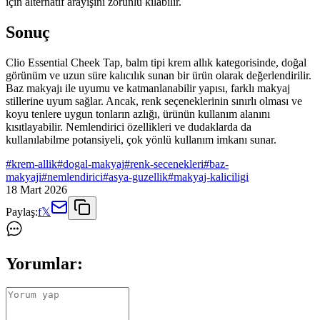
için alternatif arayışını zorunlu kılabilir.
Sonuç
Clio Essential Cheek Tap, balm tipi krem allık kategorisinde, doğal
görünüm ve uzun süre kalıcılık sunan bir ürün olarak değerlendirilir.
Baz makyajı ile uyumu ve katmanlanabilir yapısı, farklı makyaj
stillerine uyum sağlar. Ancak, renk seçeneklerinin sınırlı olması ve
koyu tenlere uygun tonların azlığı, ürünün kullanım alanını
kısıtlayabilir. Nemlendirici özellikleri ve dudaklarda da
kullanılabilme potansiyeli, çok yönlü kullanım imkanı sunar.
#
krem-allik
#
dogal-makyaj
#
renk-secenekleri
#
baz-
makyaji
#
nemlendirici
#
asya-guzellik
#
makyaj-kaliciligi
18 Mart 2026
Paylaş:
f
𝕏
Yorumlar: