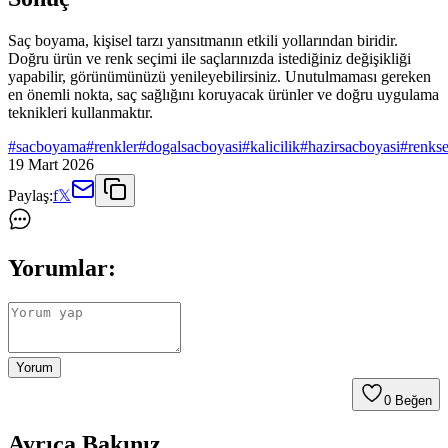
Saç boyama, kişisel tarzı yansıtmanın etkili yollarından biridir.
Doğru ürün ve renk seçimi ile saçlarınızda istediğiniz değişikliği
yapabilir, görünümünüzü yenileyebilirsiniz. Unutulmaması gereken
en önemli nokta, saç sağlığını koruyacak ürünler ve doğru uygulama
teknikleri kullanmaktır.
#
sacboyama
#
renkler
#
dogalsacboyasi
#
kalicilik
#
hazirsacboyasi
#
renks
19 Mart 2026
Paylaş:
f
𝕏
Yorumlar:
Yorum
0
Beğen
Ayrıca Bakınız