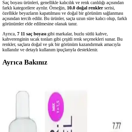
Saç boyası ürünleri, genellikle kalıcılık ve renk canlılığı açısından
farklı kategorilere ayrılır. Örneğin,
10.0 doğal renkler
serisi,
özellikle beyazların kapatılması ve doğal bir görünüm sağlanması
açısından tercih edilir. Bu ürünler, saçta uzun süre kalıcı olup, farklı
görünümler elde edilmesine olanak tanır.
Ayrıca,
7 11 saç boyası
gibi markalar, buzlu sütlü kahve,
kahverenginin sıcak tonları gibi çeşitli renk seçenekleri sunar. Bu
renkler, saçlara doğal ve şık bir görünüm kazandırmak amacıyla
kullanılır ve detaylı kullanım ipuçlarıyla desteklenir.
Ayrıca Bakınız
Saç Boyama Renk Seçenekleri ve Uygulama
Yöntemleri Hakkında Kapsamlı Bilgi
Saç boyama seçenekleri, renkler ve uygulama teknikleri hakkında
detaylı bilgiler içerir. Doğru ürün ve renk seçimi ile saçlarınızda
istediğiniz değişikliği yapabilirsiniz.
Saç Boyama Sanatında Renk Paletleri: Çikolata
Kahve ve Kumral Tonlar Analizi