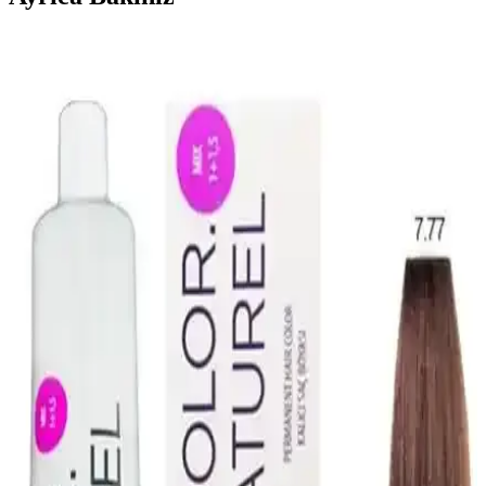
Saç Boyama Renk Seçenekleri ve Uygulama
Yöntemleri Hakkında Kapsamlı Bilgi
Saç boyama seçenekleri, renkler ve uygulama teknikleri hakkında
detaylı bilgiler içerir. Doğru ürün ve renk seçimi ile saçlarınızda
istediğiniz değişikliği yapabilirsiniz.
Saç Boyama Sanatında Renk Paletleri: Çikolata
Kahve ve Kumral Tonlar Analizi
Palette'nin Çikolata Kahve ve Kumral saç boyaları, yoğun
pigmentleriyle doğal ve parlak renkler sağlar, uzun süre dayanır ve
gri saçlara da doğal görünüm kazandırır.
Koleston Saç Boya Renkleri ve Numaraları
Hakkında Kapsamlı Rehber
Koleston markasının geniş renk yelpazesi ve numaralarıyla saç
boyasında doğru seçim yapmanın püf noktalarını öğrenin. Kendinize
en uygun tonu belirleyerek güzelliğinizi ortaya çıkarın.