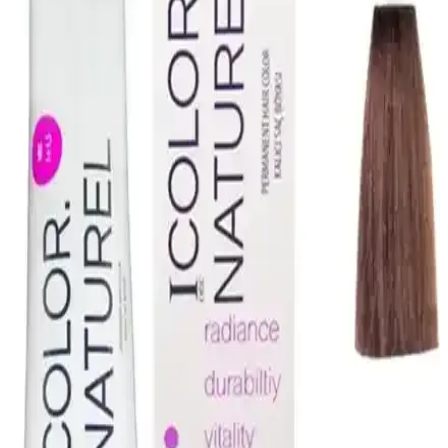
Palette'nin Çikolata Kahve ve Kumral saç boyaları, yoğun
pigmentleriyle doğal ve parlak renkler sağlar, uzun süre dayanır ve
gri saçlara da doğal görünüm kazandırır.
Koleston Saç Boya Renkleri ve Numaraları
Hakkında Kapsamlı Rehber
Koleston markasının geniş renk yelpazesi ve numaralarıyla saç
boyasında doğru seçim yapmanın püf noktalarını öğrenin. Kendinize
en uygun tonu belirleyerek güzelliğinizi ortaya çıkarın.
Igora Bebek Sarısı: Profesyonel Saç Boyama İçin En
Güvenilir Renk Tonu Rehberi
Igora Bebek Sarısı, doğal ve ışıltılı saç renkleri arayanlar için ideal,
kalıcı ve güvenilir bir ton olup, doğru tekniklerle elde edilmesi
önemlidir.
HUSH Krem Oksidan 6% ve Igora Oksidan Krem
9% Karşılaştırması
Bu makalede, HUSH Krem Oksidan 6% ve Igora Oksidan Krem
9%'un özellikleri, kullanıcı yorumları ve kullanım avantajları