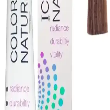
Igora Bebek Sarısı: Profesyonel Saç Boyama İçin En
Güvenilir Renk Tonu Rehberi
Igora Bebek Sarısı, doğal ve ışıltılı saç renkleri arayanlar için ideal,
kalıcı ve güvenilir bir ton olup, doğru tekniklerle elde edilmesi
önemlidir.
HUSH Krem Oksidan 6% ve Igora Oksidan Krem
9% Karşılaştırması
Bu makalede, HUSH Krem Oksidan 6% ve Igora Oksidan Krem
9%'un özellikleri, kullanıcı yorumları ve kullanım avantajları
karşılaştırılarak, doğru ürün seçimine rehberlik ediliyor.
Kumral Bej Saç Boyası ve Profesyonel Uygulama
Yöntemleri Hakkında Detaylı Rehber
Kumral bej tonları doğal ve şık görünüm sağlar. Profesyonel
uygulama teknikleri, ürün seçimi ve bakım ipuçlarıyla kalıcı ve
sağlıklı saçlar elde edin.
Schwarzkopf Igora %9 Oksidan Krem ile Güvenilir
Saç Boyama ve Açma İşlemleri