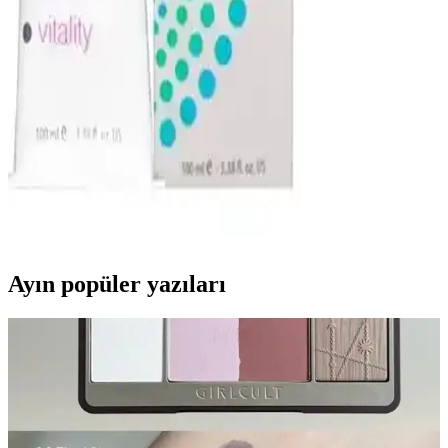
Schwarzkopf Igora %9 oksidan krem, yüksek kalite ve güvenilirlik
sunarak saç boyama ve açma işlemlerinde etkili sonuçlar sağlar,
profesyonel ve ev kullanımı için ideal bir seçenektir.
Color Naturel Saç Boyası 7.77 Açık Çikolata Kahve:
Kolay Uygulama ile Güvenli Sonuçlar
Color Naturel Saç Boyası 7.77 açık çikolata kahve, krem formu ile
kolay uygulama ve homojen renk sağlar. Argan yağı, soya yağı ve
buğday proteiniyle nemli, parlak saç dokusu destekler; beyaz
kapama ve açma seçenekleriyle esneklik sunar.
Ayın popüler yazıları