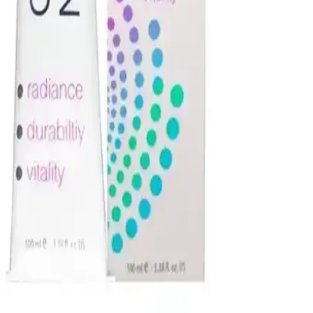
karşılaştırılarak, doğru ürün seçimine rehberlik ediliyor.
Kumral Bej Saç Boyası ve Profesyonel Uygulama
Yöntemleri Hakkında Detaylı Rehber
Kumral bej tonları doğal ve şık görünüm sağlar. Profesyonel
uygulama teknikleri, ürün seçimi ve bakım ipuçlarıyla kalıcı ve
sağlıklı saçlar elde edin.
Schwarzkopf Igora %9 Oksidan Krem ile Güvenilir
Saç Boyama ve Açma İşlemleri
Schwarzkopf Igora %9 oksidan krem, yüksek kalite ve güvenilirlik
sunarak saç boyama ve açma işlemlerinde etkili sonuçlar sağlar,
profesyonel ve ev kullanımı için ideal bir seçenektir.
Color Naturel Saç Boyası 7.77 Açık Çikolata Kahve:
Kolay Uygulama ile Güvenli Sonuçlar
Color Naturel Saç Boyası 7.77 açık çikolata kahve, krem formu ile
kolay uygulama ve homojen renk sağlar. Argan yağı, soya yağı ve
buğday proteiniyle nemli, parlak saç dokusu destekler; beyaz
kapama ve açma seçenekleriyle esneklik sunar.