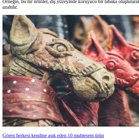
Örneğin, bu tür ürünler, diş yüzeyinde koruyucu bir tabaka oluşturarak,
azaltılır.
Gören herkesi kendine aşık eden 10 muhteşem ürün