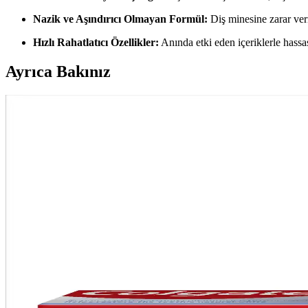
Nazik ve Aşındırıcı Olmayan Formül:
Diş minesine zarar ver
Hızlı Rahatlatıcı Özellikler:
Anında etki eden içeriklerle hassasi
Ayrıca Bakınız
Diş Macunu Seçiminde Bilinçli ve Doğru Tercihler 
Diş sağlığı için doğru diş macunu seçimi önemli. Doğal içerik, katkısız 
Uzun Süreli Koruma Sağlayan Hassas Diş Macunları 
Diş hassasiyetini hafifletmek ve uzun süreli koruma sağlamak için form
Diş Hassasiyetine Karşı Güvenilir ve Etkili Diş Macu
Diş hassasiyetine karşı etkili diş macunları, içerikleri ve klinik testle
Hassasiyet Önleyici ve Beyazlatıcı Diş Macunları: Gü
Diş sağlığını ve estetiği destekleyen hassasiyet önleyici ve beyazlatıc