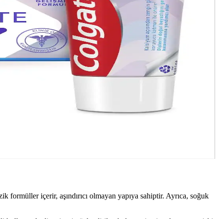
hassasiyet azaltılabilir.
kında bilgiler.
yaşam kalitenizi artırın.
zik formüller içerir, aşındırıcı olmayan yapıya sahiptir. Ayrıca, soğuk