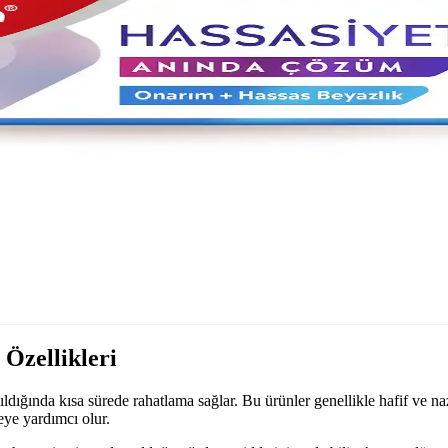
e Günlük Bakım İpuçları
kanlıklar ile diş sağlığınızı koruyun ve yaşam kalitenizi artırın.
nım İpuçları
ı olmayan formüllerle seçilmeli. Düzenli kullanım ve doğru fırçalama ile 
rin Önemi ve Kullanım İpuçları
ci ürünlerin özellikleri, kullanımı ve diş sağlığını koruma yöntemleri hak
cunu Seçenekleri ve Kullanım İpuçları
ve güçlendirme sağlar. Doğru ürün seçimiyle ağız sağlığınızı koruyun ve 
Özellikleri
nıldığında kısa sürede rahatlama sağlar. Bu ürünler genellikle hafif ve na
eye yardımcı olur.