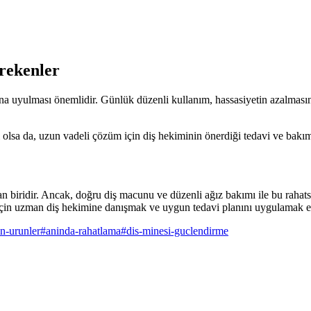
rekenler
ına uyulması önemlidir. Günlük düzenli kullanım, hassasiyetin azalmasın
li olsa da, uzun vadeli çözüm için diş hekiminin önerdiği tedavi ve bakı
dan biridir. Ancak, doğru diş macunu ve düzenli ağız bakımı ile bu raha
m için uzman diş hekimine danışmak ve uygun tedavi planını uygulamak e
in-urunler
#
aninda-rahatlama
#
dis-minesi-guclendirme