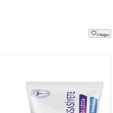
0
Beğen
rsiniz.
i artırır.
aşam kalitenizi artırın.