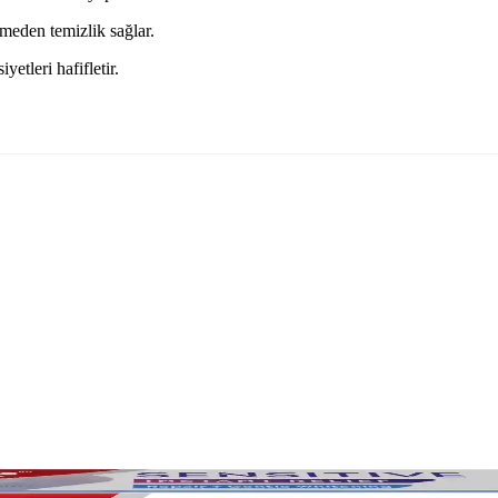
meden temizlik sağlar.
yetleri hafifletir.
Yapmanın Önemi
ürünler ve kişisel ihtiyaçlara uygun seçimlerle ağız sağlığını koruyabili
ve Güncel Ağız Bakım Yaklaşımları
üle edilmiş ürünler, düzenli kullanım ve doğru bakım ile yaşam kaliteniz
nu Seçimi Rehberi
riyle güvenilir seçimler sunar. Doğru ürünlerle diş sağlığınızı koruyun ve y
venli Kullanım ve Etkili Sonuçlar
ı diş macunları hakkında bilgi alın, doğru kullanımı ve dikkat edilmesi g