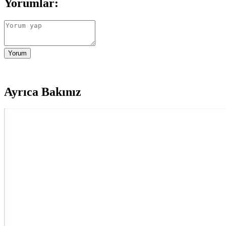
Yorumlar:
Yorum
Ayrıca Bakınız
Diş Macunu Seçiminde Bilinçli ve Doğru Tercihler 
Diş sağlığı için doğru diş macunu seçimi önemli. Doğal içerik, katkısız 
Uzun Süreli Koruma Sağlayan Hassas Diş Macunları 
Diş hassasiyetini hafifletmek ve uzun süreli koruma sağlamak için form
Diş Hassasiyetine Karşı Güvenilir ve Etkili Diş Macu
Diş hassasiyetine karşı etkili diş macunları, içerikleri ve klinik testle