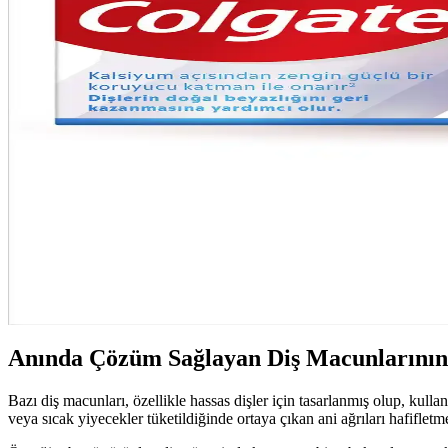
Diş Hassasiyetine Karşı Etkili Koruma Yöntemleri v
Diş hassasiyetine karşı etkili koruma yöntemleri, ürünler ve günlük alış
Hassas Dişler İçin Doğru Diş Macunu Seçimi ve Kulla
Hassas dişler için uygun diş macunu, florür içeriği yüksek ve aşındırıc
Diş Hassasiyetini Azaltan Hassasiyet Giderici Ürünle
Diş hassasiyetini hafifletmek ve sağlıklı gülüşler için hassasiyet gideri
Hassas Dişler İçin Etkili Çözüm Sunan Güncel Diş Ma
Hassas dişler için özel formüle edilmiş diş macunları, hızlı rahatlama 
Anında Çözüm Sağlayan Diş Macunlarının 
Bazı diş macunları, özellikle hassas dişler için tasarlanmış olup, kulla
veya sıcak yiyecekler tüketildiğinde ortaya çıkan ani ağrıları hafifletm