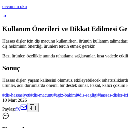
devamını oku
Kullanım Önerileri ve Dikkat Edilmesi Ge
Hassas dişler için diş macunu kullanırken, ürünün kullanım talimatlar
diş hekiminin önerdiği ürünleri tercih etmek gerekir.
Bazı ürünler, özellikle anında rahatlama sağlayanlar, kısa vadede etki
Sonuç
Hassas dişler, yaşam kalitesini olumsuz etkileyebilecek rahatsızlıklar
ürünler, acil durumlarda önemli bir destek sunar. Fakat, kalıcı çözü
#
dis-hassasiyeti
#
dis-macunu
#
agiz-bakimi
#
dis-sagligi
#
hassas-disler-ic
10 Mart 2026
Paylaş:
f
𝕏