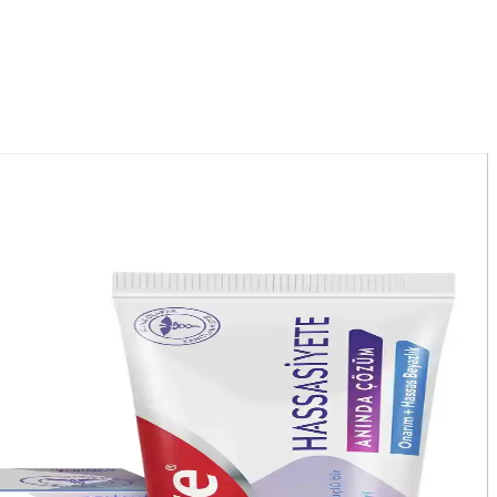
rsiniz.
i artırır.
aşam kalitenizi artırın.
erekenleri öğrenin.