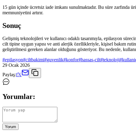
15 gün içinde ücretsiz iade imkanı sunulmaktadır. Bu süre zarfında ürü
memnuniyetini artırır.
Sonuç
Gelişmiş teknolojileri ve kullanıcı odaklı tasarımıyla, epilasyon süreci
cilt tipine uygun yapısı ve anti alerjik özellikleriyle, kişisel bakım rut
geliştirilmesi gereken alanlar olduğunu gösteriyor. Bu nedenle, kulla
#
epilasyon
#
ciltbakimi
#
guvenlik
#
konfor
#
hassas-cilt
#
teknoloji
#
kullan
29 Ocak 2026
Paylaş:
f
𝕏
Yorumlar:
Yorum