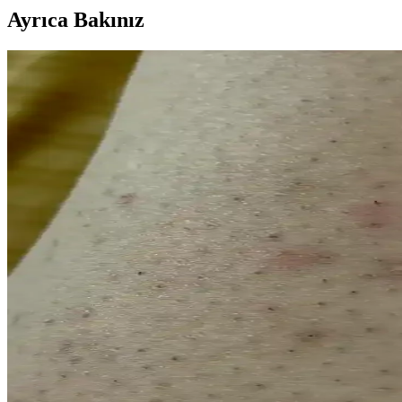
Ayrıca Bakınız
Tüy Masaj Yağlarının Cilt Sağlığına Katkıları ve Doğ
Tüy masaj yağları, doğal içerikleriyle cilt üzerinde yumuşatma ve tahr
Ev Tipi Boncuk Ağda Makineleri: Güvenli ve Pratik 
Ev tipi boncuk ağda makineleri, kullanımı kolay ve güvenli olup, profe
Güvenli ve Etkili Sir Ağda Kullanımı İçin Bilinmesi 
Epilasyon ve sir ağda kullanımı hakkında doğru teknikler, ürün seçimi 
Epilasyon Yöntemleri ve Güvenilirlikleri: Lazer, Ağ
Güvenilir epilasyon yöntemleri ve doğal çözümler hakkında bilgi ediner
Uzun Vadeli Tüy Azaltma Teknikleri: Lazer, İple ve E
Günümüzde estetik ve hijyen ihtiyaçlarının ötesinde, kişisel konfor ve öz