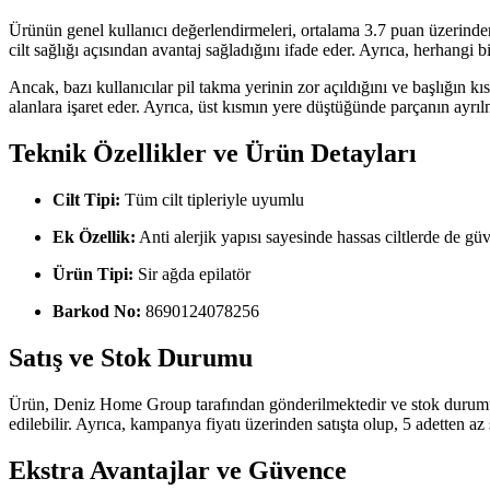
Ürünün genel kullanıcı değerlendirmeleri, ortalama 3.7 puan üzerinden d
cilt sağlığı açısından avantaj sağladığını ifade eder. Ayrıca, herhangi 
Ancak, bazı kullanıcılar pil takma yerinin zor açıldığını ve başlığın k
alanlara işaret eder. Ayrıca, üst kısmın yere düştüğünde parçanın ayrı
Teknik Özellikler ve Ürün Detayları
Cilt Tipi:
Tüm cilt tipleriyle uyumlu
Ek Özellik:
Anti alerjik yapısı sayesinde hassas ciltlerde de güv
Ürün Tipi:
Sir ağda epilatör
Barkod No:
8690124078256
Satış ve Stok Durumu
Ürün, Deniz Home Group tarafından gönderilmektedir ve stok durumu, topl
edilebilir. Ayrıca, kampanya fiyatı üzerinden satışta olup, 5 adetten az 
Ekstra Avantajlar ve Güvence