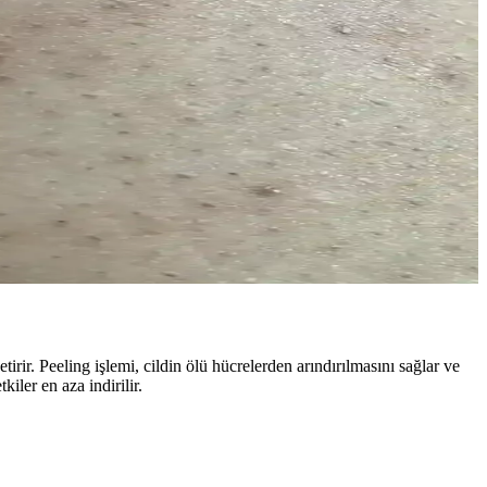
taylar içerir.
 yeni yöntemler araştırılıyor.
rmonal destekle tedavi edilebilir. Düzenli bakım önemlidir.
etirir. Peeling işlemi, cildin ölü hücrelerden arındırılmasını sağlar ve
iler en aza indirilir.