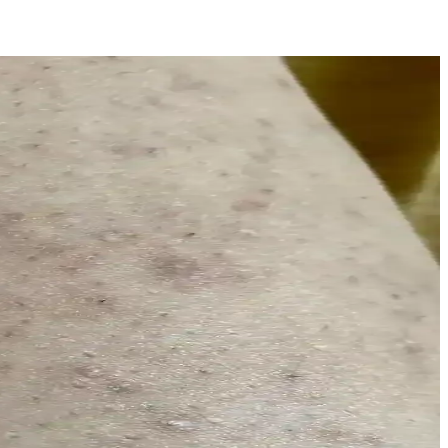
lde etmek mümkün.
asyon deneyimini kolaylaştırır.
uçlar elde edin.
 ve elektrikli epilasyon gibi teknikler, farklı cilt ve tüy tiplerine