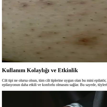
uygun çözümler sunar.
Etkili ve Güvenilir Epilasyon Setleri: Güvenle Kullan
Güvenilir epilasyon setleri, yüksek güç ve cilt dostu özelliklerle kişis
Kalıcı Tıraş Sonrası Alternatifler ve Güncel Yaklaşım
Kalıcı tıraş sonrası alternatifler arasında lazer ve iğneli epilasyon öne 
Bacaklarda Batık Tüy Problemi: Nedenler, Tedavi Yö
Bacaklarda batık tüyler hormonal faktörler ve yanlış tüy alma yönteml
Kullanım Kolaylığı ve Etkinlik
Cilt tipi ne olursa olsun, tüm cilt tiplerine uygun olan bu mini epilatör,
epilasyonun daha etkili ve konforlu olmasını sağlar. Bu sayede, tüylerin 