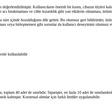
eğerlendirilmiştir. Kullanıcıların önemli bir kısmı, cihazın tüyleri kalı
bir acı bırakmaması ve ciltte kızarıklık gibi yan etkilerin olmaması, ürün
ısa süre içinde bozulduğunu dile getirir. Bu olumsuz geri bildirimler, ü
lması veya birleşmemesi gibi sorunlar da kullanıcı deneyimini olumsuz etk
enle kullanılabilir
am 40 adet ile sınırlıdır. Siparişler, en fazla 10 adet ile sınırlandırılm
stok kalmıştır. Kurumsal alımlar için farklı limitler uygulanabilir.