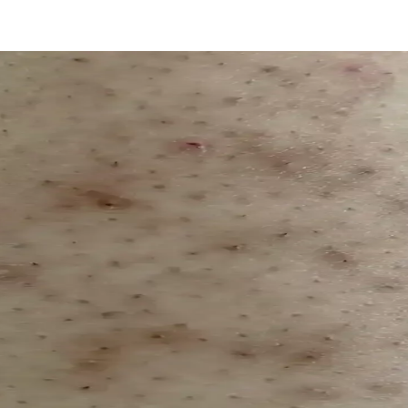
al İçeriklerin Önemi
işi azaltma sağlar. Düzenli kullanım ile sağlıklı ve pürüzsüz bir cilt e
Epilasyon Seçenekleri
syonel sonuçlar sağlar. Farklı özellikleri ve bakım ipuçlarıyla evde epil
Gerekenler
ve hijyen kurallarını öğrenerek cilt sağlığınızı koruyun ve pürüzsüz son
da ve Doğal Çözümler
ek, sağlıklı ve etkili tüy giderme seçeneklerini öğrenin.
lektrikli Epilasyon Yöntemleri
güven için uzun vadeli tüy azaltma yöntemleri tercih ediliyor. Lazer, iple