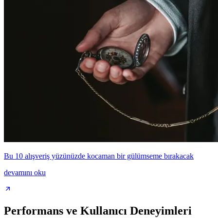
Bu 10 alışveriş yüzünüzde kocaman bir gülümseme bırakacak
devamını oku
Performans ve Kullanıcı Deneyimleri