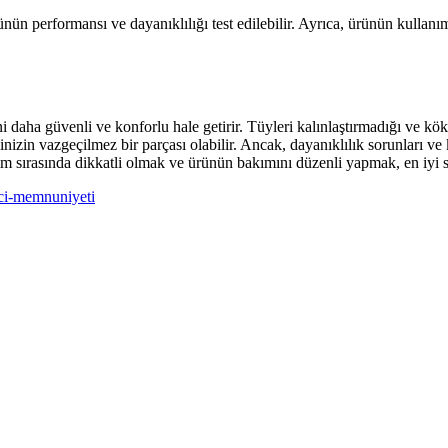
nün performansı ve dayanıklılığı test edilebilir. Ayrıca, ürünün kullan
ni daha güvenli ve konforlu hale getirir. Tüyleri kalınlaştırmadığı ve kök
ininizin vazgeçilmez bir parçası olabilir. Ancak, dayanıklılık sorunları ve 
nım sırasında dikkatli olmak ve ürünün bakımını düzenli yapmak, en iyi 
ici-memnuniyeti