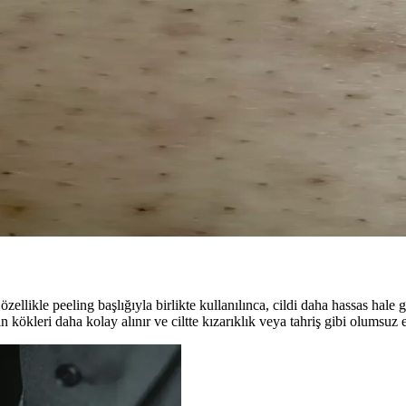
ım İçin Bilmeniz Gerekenler
el bakımda kalıcı ve güvenli sonuçlar sağlar. Doğru ürün seçimi önemli de
lar Hakkında Detaylı Bilgi
çıkarken, doğal çözümler sınırlı kalıcılık sağlar. Teknoloji gelişmeleriyle
ntemleri ve Bakım Önerileri
eriyle oluşur. Kimyasal eksfoliasyon, nemlendirme, lazer tedavisi ve ho
 özellikle peeling başlığıyla birlikte kullanılınca, cildi daha hassas hale g
kökleri daha kolay alınır ve ciltte kızarıklık veya tahriş gibi olumsuz etk