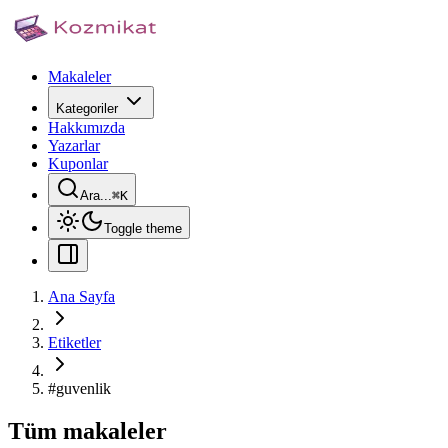
Makaleler
Kategoriler
Hakkımızda
Yazarlar
Kuponlar
Ara...
⌘
K
Toggle theme
Ana Sayfa
Etiketler
#
guvenlik
Tüm makaleler