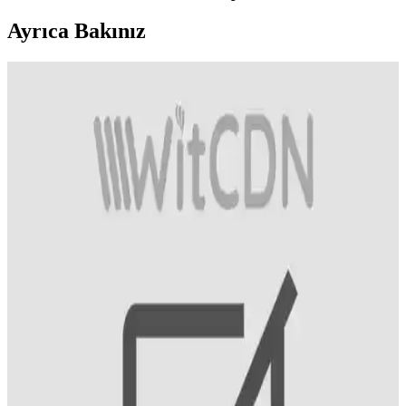
Ayrıca Bakınız
Sirke Bazlı Anti Biti Şampuanları: Doğal ve Etkili
Saç Derisi Koruma Çözümleri
Saç ve saç derisinde bitlere karşı etkili olan sirke bazlı şampuanlar,
doğal içerikleri ve kullanımı kolay yapısıyla öne çıkar. Farklı ürün
seçenekleriyle geniş kullanıcı kitlesine hitap eder.
Saç Tipine Uygun Sıvı Saç Kremi Seçimi ve
Kullanım İpuçları
Saç tipine uygun sıvı saç kremi seçimi, saç sağlığını korumak ve
istenen görünüm için önemlidir. Doğru ürün ve uygulama ile
saçlarınız daha sağlıklı ve parlak olur.
Erkekler İçin Schwarzkopf Men Perfect 80 Kahve
Siyah Saç Boyası Özellikleri ve Kullanım Rehberi
Schwarzkopf Men Perfect 80 Kahve Siyah, 5 dakikada beyazları
kapatan, amonyak içermeyen, pratik ve doğal görünümlü erkek saç