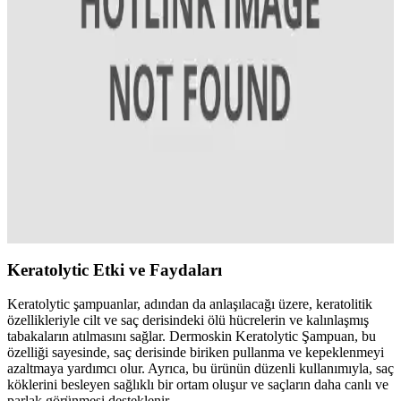
Saç Boyama Renk Seçenekleri ve Uygulama
Yöntemleri Hakkında Kapsamlı Bilgi
Saç boyama seçenekleri, renkler ve uygulama teknikleri hakkında
detaylı bilgiler içerir. Doğru ürün ve renk seçimi ile saçlarınızda
istediğiniz değişikliği yapabilirsiniz.
Sedolin Şampuanları Problemli Saçlar İçin
Güvenilir ve Etkili Bakım Seçeneği
Sedolin şampuanları, kuru, kepekli ve yağlı saçlar için özel
formülleriyle saçların doğal yapısını korur, güçlendirir ve saç derisini
sağlıklı tutar. Uzun süreli kullanımda etkili sonuçlar sağlar.
Keratolytic Etki ve Faydaları
Keratolytic şampuanlar, adından da anlaşılacağı üzere, keratolitik
özellikleriyle cilt ve saç derisindeki ölü hücrelerin ve kalınlaşmış
tabakaların atılmasını sağlar. Dermoskin Keratolytic Şampuan, bu
özelliği sayesinde, saç derisinde biriken pullanma ve kepeklenmeyi
azaltmaya yardımcı olur. Ayrıca, bu ürünün düzenli kullanımıyla, saç
köklerini besleyen sağlıklı bir ortam oluşur ve saçların daha canlı ve
parlak görünmesi desteklenir.