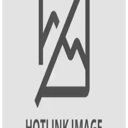
boyasıdır.
Philips ve Ventoso Saç Kurutma Makineleri
Karşılaştırması: Performans ve Özellikler Analizi
Philips ve Ventoso markalarının saç kurutma makineleri
performansını, teknolojik özelliklerini ve kullanıcı deneyimlerini
detaylı karşılaştırıyoruz.
Erkekler İçin Güvenilir Saç Dökülmesi Bakım
Yöntemleri ve Ürün Seçimi Rehberi
Erkeklerde yaygın görülen saç dökülmesi sorununa karşı güvenilir
ürünler ve doğru bakım teknikleriyle saç sağlığını koruma yollarını
keşfedin.
Keratin ile Saç Güçlendirme ve Parlaklık Artırıcı
Bakım Rehberi
Saçların doğal yapısını koruyan keratin, güçlendirici ve parlaklık
sağlayan ürünlerle saç sağlığınızı destekleyin. Doğru uygulama ve
ürün seçimiyle sağlıklı, parlak saçlara kavuşun.