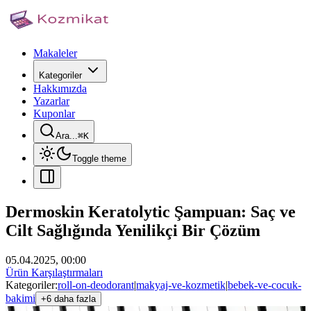
Makaleler
Kategoriler
Hakkımızda
Yazarlar
Kuponlar
Ara...
⌘
K
Toggle theme
Dermoskin Keratolytic Şampuan: Saç ve
Cilt Sağlığında Yenilikçi Bir Çözüm
05.04.2025, 00:00
Ürün Karşılaştırmaları
Kategoriler:
roll-on-deodorant
|
makyaj-ve-kozmetik
|
bebek-ve-cocuk-
bakimi
+6 daha fazla