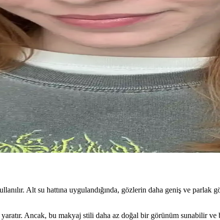
ve Etki Analizi
eliner çekicilik ve derinlik sağlarken, beyaz eyeliner gözleri büyütür ve
kyaj ve Uygulama Teknikleri
ağlar. Nötr tonlu farlar ve doğal dudak makyajı ile desteklenen bu teknik
ve Uygulama İpuçları
k detaylar ve doğru tekniklerle etkileyici ve kalıcı bir görünüm yakalayab
akımı Önerileri
ri kullanmak profesyonel görünümü destekler. Doğru ürün seçimi ve uygula
anılır. Alt su hattına uygulandığında, gözlerin daha geniş ve parlak gö
aratır. Ancak, bu makyaj stili daha az doğal bir görünüm sunabilir ve 