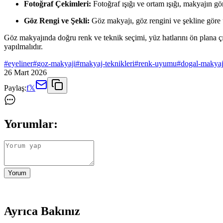
Fotoğraf Çekimleri:
Fotoğraf ışığı ve ortam ışığı, makyajın gör
Göz Rengi ve Şekli:
Göz makyajı, göz rengini ve şekline göre u
Göz makyajında doğru renk ve teknik seçimi, yüz hatlarını ön plana çıka
yapılmalıdır.
#
eyeliner
#
goz-makyaji
#
makyaj-teknikleri
#
renk-uyumu
#
dogal-makya
26 Mart 2026
Paylaş:
f
𝕏
Yorumlar:
Yorum
Ayrıca Bakınız