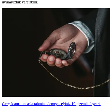
uyumsuzluk yaratabilir.
Gerçek amacını asla tahmin edemeyeceğiniz 10 gizemli alışveriş