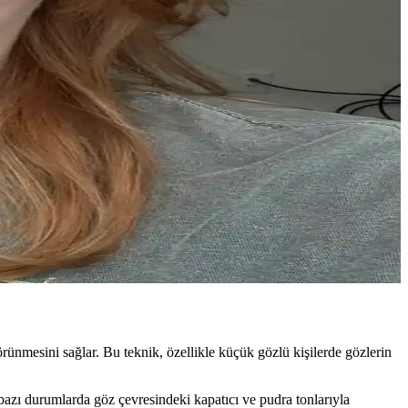
 taze görünüm kazandırır. Seçim kişisel stile bağlıdır.
ler, makyajın kalıcılığını artırır ve estetik bir sonuç sunar.
ilirsiniz.
malar özgüveni artırır, yüz hatlarını dengeler.
rünmesini sağlar. Bu teknik, özellikle küçük gözlü kişilerde gözlerin
bazı durumlarda göz çevresindeki kapatıcı ve pudra tonlarıyla