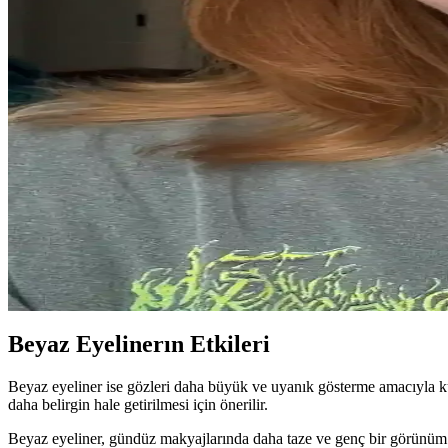
Göz Makyajında Siyah ve Beyaz Eyeliner Seçimi: Stil 
Siyah ve beyaz eyeliner, göz makyajında farklı etkiler yaratır. Siyah ey
Kahverengi Gözlerde Mavi Eyeliner ile Kusursuz Ma
Mavi eyeliner kullanımı kahverengi gözlerde dikkat çekici bir görünüm s
Gece Şıklığını Tamamlayan Göz Makyajı Teknikleri 
Göz makyajı, gece şıklığını artıran temel detaydır. Koyu renkler, parla
Yeni İş İçin Doğal ve Uyumlu Makyaj ile Etkili Cilt B
Yeni işe başlarken hafif ve doğal makyaj ile nazik cilt bakımı ürünle
Beyaz Eyelinerın Etkileri
Beyaz eyeliner ise gözleri daha büyük ve uyanık gösterme amacıyla kull
daha belirgin hale getirilmesi için önerilir.
Beyaz eyeliner, gündüz makyajlarında daha taze ve genç bir görünüm y