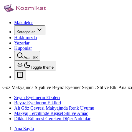
Makaleler
Kategoriler
Hakkımızda
Yazarlar
Kuponlar
Ara...
⌘
K
Toggle theme
Göz Makyajında Siyah ve Beyaz Eyeliner Seçimi: Stil ve Etki Analizi
Siyah Eyelinerın Etkileri
Beyaz Eyelinerın Etkileri
Alt Göz Çevresi Makyajında Renk Uyumu
Makyaj Tercihinde Kişisel Stil ve Amaç
Dikkat Edilmesi Gereken Diğer Noktalar
Ana Sayfa