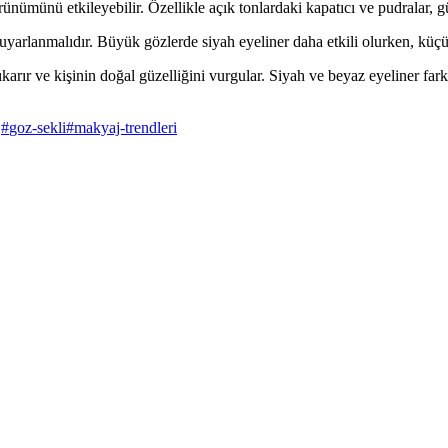
ünümünü etkileyebilir. Özellikle açık tonlardaki kapatıcı ve pudralar, gü
yarlanmalıdır. Büyük gözlerde siyah eyeliner daha etkili olurken, küçük
rır ve kişinin doğal güzelliğini vurgular. Siyah ve beyaz eyeliner farklı
j
#
goz-sekli
#
makyaj-trendleri