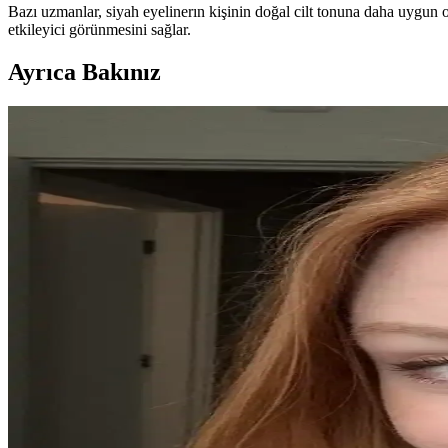
Bazı uzmanlar, siyah eyelinerın kişinin doğal cilt tonuna daha uygun ol
etkileyici görünmesini sağlar.
Ayrıca Bakınız
Güncel Eyeliner Trendleri ve Popüler Ürünlerin Göz
Eyeliner trendleri, yoğun çizgilerden uzaklaşıp doğal ve yumuşak gör
yaratıyor.
Göz İç Kısmı ve Su Hattı Makyajının Alt Kirpiklere
Su hattı ve tightline makyajında alt kirpiklere bulaşmayı önlemek içi
Küçük Gözler İçin Etkili Göz Makyajı Teknikleri ve St
Küçük gözlere uygun makyaj teknikleri, beyaz tonlar, eyeliner uygulama
Lacivert Elbise İçin Uyumlu Göz Makyajı Renkleri ve
Lacivert elbiseler için göz makyajında yumuşak beyaz altın, taupe, lil