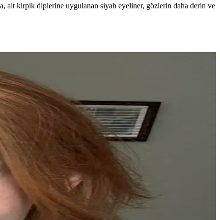
, alt kirpik diplerine uygulanan siyah eyeliner, gözlerin daha derin ve
ı uygulamaları ön planda. Popüler markalar ve teknikler makyajda fark
. Kişisel denemelerle en uygun yöntem bulunmalıdır.
 ve Jirai Kei gibi Japon makyaj stilleri de ilham verir.
üğünü sağlar. Özel günlerde dumanlı makyaj tercih edilebilir.