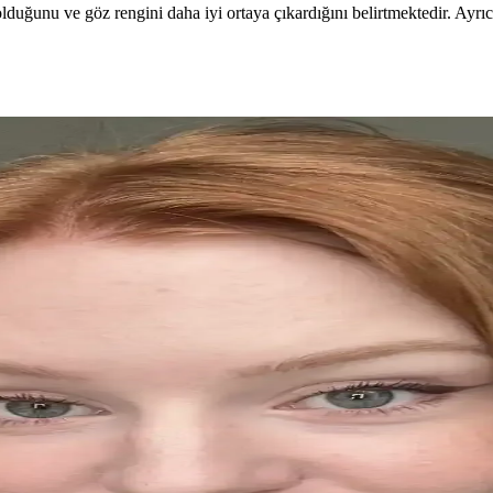
duğunu ve göz rengini daha iyi ortaya çıkardığını belirtmektedir. Ayrıca
 Makyajındaki Rolü
ünüme yöneliyor. Jel ve kalem eyelinerlar, kahverengi tonlar ve göz far
 Bulaşmasını Önleme Yöntemleri
n doğru ürün seçimi, uygun teknikler ve göz çevresi hazırlığı önemlidir
il Önerileri
ları ve sahte kirpiklerle gözlerin daha büyük görünmesini sağlar. Gyaru
 Teknikleri Rehberi
a ve nude tonları önerilir. Eyeliner ve aksesuar uyumu, makyajın bütünl