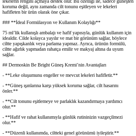
lekelerin rengini açmaya destek olur. Bu özelliği ile, sadece güneşten
koruma değil, aynı zamanda cilt tonunu eşitleyen ve lekeleri
hafifleten bir ürün olarak öne çıkar.
### **İdeal Formülasyon ve Kullanım Kolaylığı**
75 ml’lik kullanışlı ambalajı ve hafif yapısıyla, günlük kullanım için
idealdir. Cilde kolayca yayılır ve mat bir görünüm sağlar, böylece
ciltte yapışkanlık veya parlama yapmaz. Ayrıca, ürünün formülü,
ciltte ağırlık yapmadan rahatça emilir ve makyaj altına da uyum
sağlar.
## Dermoskin Be Bright Güneş Kremi’nin Avantajları
- **Leke oluşumunu engeller ve mevcut lekeleri hafifletir.**
- **Güneş ışınlarına karşı yüksek koruma sağlar, cilt hasarını
önler.**
- **Cilt tonunu eşitlemeye ve parlaklık kazandırmaya yardımcı
olur.**
- **Hafif ve rahat kullanımıyla günlük rutininizin vazgeçilmezi
olur.**
- **Düzenli kullanımda, ciltteki genel görünümü iyileştirir.**