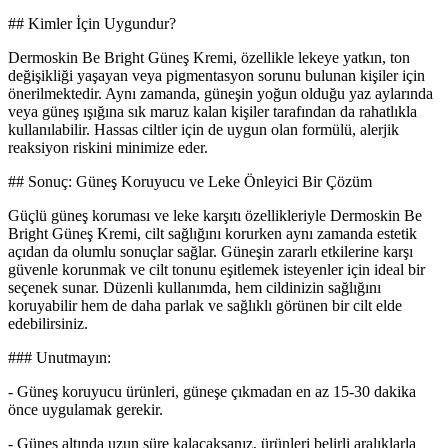
## Kimler İçin Uygundur?
Dermoskin Be Bright Güneş Kremi, özellikle lekeye yatkın, ton
değişikliği yaşayan veya pigmentasyon sorunu bulunan kişiler için
önerilmektedir. Aynı zamanda, güneşin yoğun olduğu yaz aylarında
veya güneş ışığına sık maruz kalan kişiler tarafından da rahatlıkla
kullanılabilir. Hassas ciltler için de uygun olan formülü, alerjik
reaksiyon riskini minimize eder.
## Sonuç: Güneş Koruyucu ve Leke Önleyici Bir Çözüm
Güçlü güneş koruması ve leke karşıtı özellikleriyle Dermoskin Be
Bright Güneş Kremi, cilt sağlığını korurken aynı zamanda estetik
açıdan da olumlu sonuçlar sağlar. Güneşin zararlı etkilerine karşı
güvenle korunmak ve cilt tonunu eşitlemek isteyenler için ideal bir
seçenek sunar. Düzenli kullanımda, hem cildinizin sağlığını
koruyabilir hem de daha parlak ve sağlıklı görünen bir cilt elde
edebilirsiniz.
### Unutmayın:
- Güneş koruyucu ürünleri, güneşe çıkmadan en az 15-30 dakika
önce uygulamak gerekir.
- Güneş altında uzun süre kalacaksanız, ürünleri belirli aralıklarla