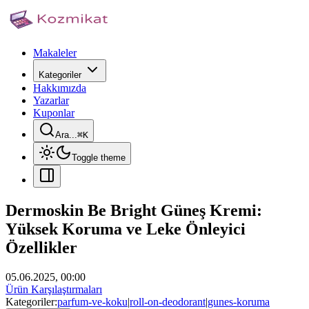
Makaleler
Kategoriler
Hakkımızda
Yazarlar
Kuponlar
Ara...
⌘
K
Toggle theme
Dermoskin Be Bright Güneş Kremi:
Yüksek Koruma ve Leke Önleyici
Özellikler
05.06.2025, 00:00
Ürün Karşılaştırmaları
Kategoriler:
parfum-ve-koku
|
roll-on-deodorant
|
gunes-koruma