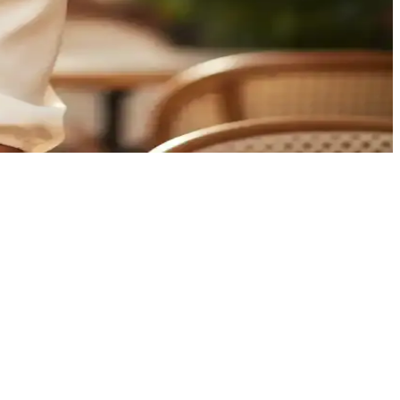
iklerle elde edilir ve stilinizi tamamlar.
kline uygun buklelerle şık görünüm sağlar.