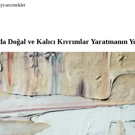
iyi-secenekler
zda Doğal ve Kalıcı Kıvrımlar Yaratmanın Yo