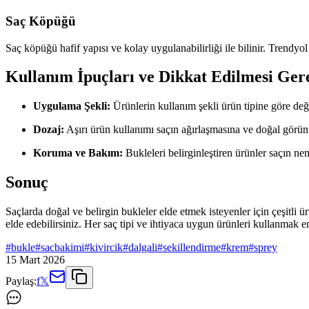
Saç Köpüğü
Saç köpüğü hafif yapısı ve kolay uygulanabilirliği ile bilinir. Trendyol
Kullanım İpuçları ve Dikkat Edilmesi Ger
Uygulama Şekli:
Ürünlerin kullanım şekli ürün tipine göre deği
Dozaj:
Aşırı ürün kullanımı saçın ağırlaşmasına ve doğal görü
Koruma ve Bakım:
Bukleleri belirginleştiren ürünler saçın nem
Sonuç
Saçlarda doğal ve belirgin bukleler elde etmek isteyenler için çeşitli 
elde edebilirsiniz. Her saç tipi ve ihtiyaca uygun ürünleri kullanmak e
#
bukle
#
sacbakimi
#
kivircik
#
dalgali
#
sekillendirme
#
krem
#
sprey
15 Mart 2026
Paylaş:
f
𝕏