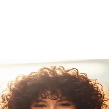
 Yaratmanın Yolları
ler oluşturmanıza olanak tanır. Yüksek ısı ayarları ve pratik kullanımıy
mlar İçin En İyi Seçenekler
çlarıyla saçlarınızın şeklini uzun süre koruyun. Doğru ürün seçimi ve te
Rehberi