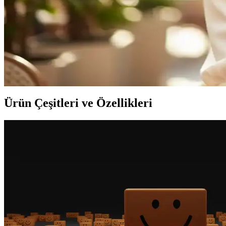
Bukle Nedir Saç Şekillendirmede Buklelerin Önemi ve
Bukleler saçta kıvrım veya lüle anlamına gelir, doğal veya yapay olarak 
Saçta Buklelerin Estetiği ve Güncel Trendler Hakkınd
Saç bukleleri, hareket ve hacim kazandıran önemli detaylar olup, doğal
Ürün Çeşitleri ve Özellikleri