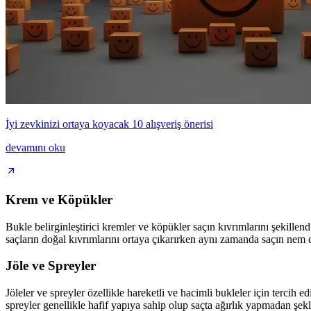
İyi zevkinizi ortaya koyacak 10 alışveriş önerisi
devamını oku
Krem ve Köpükler
Bukle belirginleştirici kremler ve köpükler saçın kıvrımlarını şekillend
saçların doğal kıvrımlarını ortaya çıkarırken aynı zamanda saçın nem 
Jöle ve Spreyler
Jöleler ve spreyler özellikle hareketli ve hacimli bukleler için tercih e
spreyler genellikle hafif yapıya sahip olup saçta ağırlık yapmadan şekli