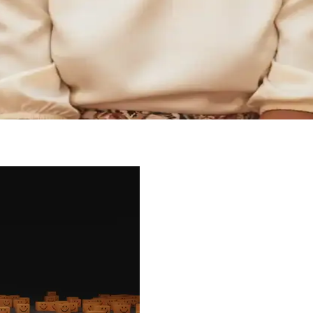
 Trendleri
oluşturulur. Estetik ve kozmetik açıdan önemli olan bukleler, farklı tekn
a Bilgiler
 veya yapay yollarla elde edilir. Güncel trendler, kişisel tarz ve yüz şe