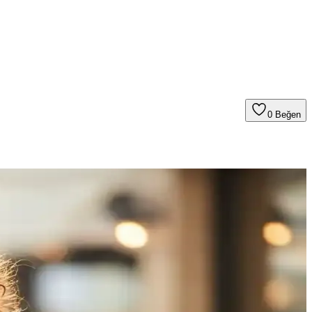
0
Beğen
la profesyonel sonuçlar sağlar.
kniklerle mükemmel sonuçlar elde edin.