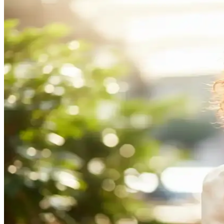
Seramik Wag Saç Maşası ile Doğal Dalga ve Bukleler
Seramik wag saç maşaları, saç sağlığını koruyarak doğal dalga ve bukle
Bukle Belirginleştirici Ürünler: Doğal ve Kalıcı Kıvrı
Saçlarda doğal ve kalıcı bukleler için çeşitli ürünler ve kullanım ipu
Köpükle Belirgin ve Kalıcı Saç Bukleleri Oluşturma 
Saç bukleleri, doğal ve hacimli görünüm sağlar. Köpük kullanımıyla kal
Elnett Köpük Kullanımıyla Belirgin ve Dolgun Bukle
Elnett köpükleriyle doğal ve hacimli bukleler oluşturmanın yollarını ke
Schwarzkopf Bukle Belirginleştirici Köpük ile Doğal
Schwarzkopf Bukle Belirginleştirici Köpük, hafif formülüyle hacim kazan
Syoss ve Yves Rocher Bukle Belirginleştirici Ürünlerin
Syoss ve Yves Rocher bukle belirginleştirici ürünlerini detaylı karşıla