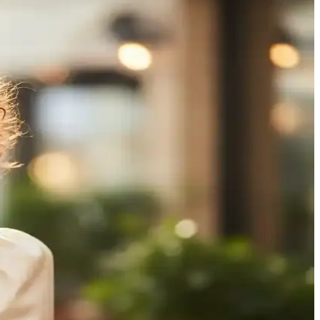
la profesyonel sonuçlar sağlar.
kniklerle mükemmel sonuçlar elde edin.
renin.
llanım önerileri burada.
llanım kolaylığı sağlar.
nıcı yorumlarıyla birlikte değerlendirin.