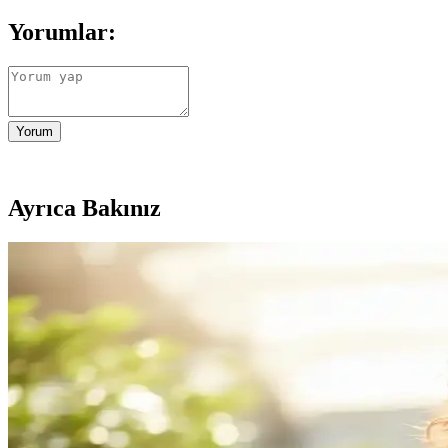
Yorumlar:
Yorum
Ayrıca Bakınız
Seramik Wag Saç Maşası ile Doğal Dalga ve Bukleler
Seramik wag saç maşaları, saç sağlığını koruyarak doğal dalga ve bukle
Bukle Belirginleştirici Ürünler: Doğal ve Kalıcı Kıvrı
Saçlarda doğal ve kalıcı bukleler için çeşitli ürünler ve kullanım ipu
Köpükle Belirgin ve Kalıcı Saç Bukleleri Oluşturma 