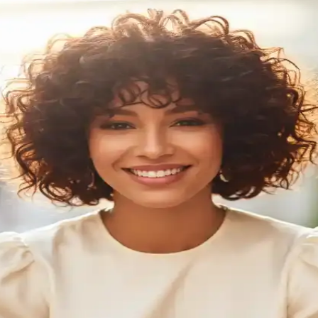
 Yaratmanın Yolları
ler oluşturmanıza olanak tanır. Yüksek ısı ayarları ve pratik kullanımıy
mlar İçin En İyi Seçenekler
çlarıyla saçlarınızın şeklini uzun süre koruyun. Doğru ürün seçimi ve te
Rehberi
ıcı ve belirgin bukleler elde etmek için doğru teknikleri ve ürünleri öğ
ler Elde Etme Rehberi
şfedin. Hafif yapısı ve kalıcılığıyla saçınıza özgüven katacak detaylı ku
 ve Dolgun Bukleler Yaratma Rehberi
dırır, doğal bukleleri belirginleştirir, saç sağlığını korur ve günlük ku
 Karşılaştırması
ştırıyoruz. Hangi ürün saçınıza daha uygun, kullanım avantajları ve kulla