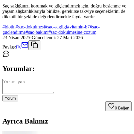
Saç sağlığınızı korumak ve güçlendirmek için, doğru beslenme ve
yaşam alışkanlıklarıyla birlikte, gerekirse takviye seçeneklerini de
dikkatli bir şekilde değerlendirmekte fayda vardır.
#
biotin
#
sac-dokulmesi
#
sac-sagligi
#
vitamin-b7
#
sac-
guclendirme
#
sac-bakimi
#
sac-dokulmesine-cozum
23 Nisan 2025
·
Güncellendi:
27 Mart 2026
Paylaş:
f
𝕏
Yorumlar:
Yorum
0
Beğen
Ayrıca Bakınız