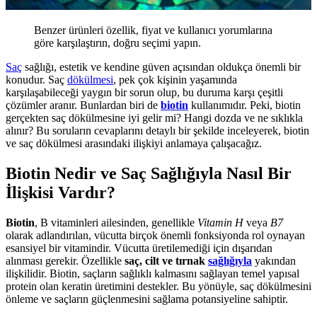
Benzer ürünleri özellik, fiyat ve kullanıcı yorumlarına
göre karşılaştırın, doğru seçimi yapın.
Saç
sağlığı, estetik ve kendine güven açısından oldukça önemli bir
konudur. Saç
dökülmesi
, pek çok kişinin yaşamında
karşılaşabileceği yaygın bir sorun olup, bu duruma karşı çeşitli
çözümler aranır. Bunlardan biri de
biotin
kullanımıdır. Peki, biotin
gerçekten saç dökülmesine iyi gelir mi? Hangi dozda ve ne sıklıkla
alınır? Bu soruların cevaplarını detaylı bir şekilde inceleyerek, biotin
ve saç dökülmesi arasındaki ilişkiyi anlamaya çalışacağız.
Biotin Nedir ve Saç Sağlığıyla Nasıl Bir
İlişkisi Vardır?
Biotin
, B vitaminleri ailesinden, genellikle
Vitamin H
veya
B7
olarak adlandırılan, vücutta birçok önemli fonksiyonda rol oynayan
esansiyel bir vitamindir. Vücutta üretilemediği için dışarıdan
alınması gerekir. Özellikle
saç, cilt ve tırnak
sağlığıyla
yakından
ilişkilidir. Biotin, saçların sağlıklı kalmasını sağlayan temel yapısal
protein olan keratin üretimini destekler. Bu yönüyle, saç dökülmesini
önleme ve saçların güçlenmesini sağlama potansiyeline sahiptir.