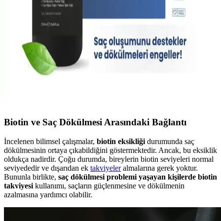
Erkekler için saç bakımında doğru ürünler ve düzenli kullanımın
önemi, güçlendirici ürünler ve sağlıklı alışkanlıklar ile saçlarınızda
gözle görülür farklar sağlar.
Saç Hacmini Artıran ve Güçlendiren Şampuanlar:
Doğal Dolgunluk İçin En İyi Seçenekler
Saç hacmini artırmak ve güçlendirmek için hacim veren şampuanlar,
doğal görünüm ve sağlıklı saçlar sağlar. Kolajen ve biotin içeren
ürünler, saç yapısını güçlendirir ve dolgunluk kazandırır.
Biotin ve Saç Dökülmesi Arasındaki Bağlantı
İncelenen bilimsel çalışmalar,
biotin eksikliği
durumunda saç
dökülmesinin ortaya çıkabildiğini göstermektedir. Ancak, bu eksiklik
oldukça nadirdir. Çoğu durumda, bireylerin biotin seviyeleri normal
seviyededir ve dışarıdan ek
takviyeler
almalarına gerek yoktur.
Bununla birlikte,
saç dökülmesi problemi yaşayan kişilerde biotin
takviyesi
kullanımı, saçların güçlenmesine ve dökülmenin
azalmasına yardımcı olabilir.