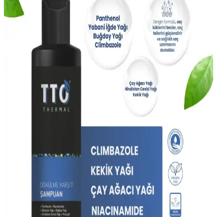
Saç Hacmini Artıran Şampuanlar: Etkili ve
Güvenilir Çözüm Seçenekleri
Saç hacmini artıran şampuanlar, güçlendirici ve besleyici içeriklerle
saç köklerini destekler, düzenli kullanımda doğal dolgunluk sağlar.
Saç Sağlığını Güçlendiren Şampuanlar: İçerik ve
Etki Analizi
Saç sağlığını koruyan ve güçlendiren şampuanların temel içerikleri,
etkileri ve kullanım önerileri hakkında detaylı bilgi içerir.
Elidor Superblend Şampuanı ile Sağlıklı ve Güçlü
Saçlar İçin Bilmeniz Gerekenler
Elidor Superblend şampuanı, biotin ve besleyici içerikleriyle saçların
güçlenmesine ve kırılmaların önlenmesine yardımcı olur, sağlıklı saç
uzamasını destekler, düzenli kullanım önemlidir.
Erkekler İçin Güçlü ve Sağlıklı Saçlara Ulaşmanın
Etkili Bakım Yöntemleri