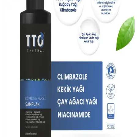
Güvenilir Çözüm Seçenekleri
Saç hacmini artıran şampuanlar, güçlendirici ve besleyici içeriklerle
saç köklerini destekler, düzenli kullanımda doğal dolgunluk sağlar.
Saç Sağlığını Güçlendiren Şampuanlar: İçerik ve
Etki Analizi
Saç sağlığını koruyan ve güçlendiren şampuanların temel içerikleri,
etkileri ve kullanım önerileri hakkında detaylı bilgi içerir.
Elidor Superblend Şampuanı ile Sağlıklı ve Güçlü
Saçlar İçin Bilmeniz Gerekenler
Elidor Superblend şampuanı, biotin ve besleyici içerikleriyle saçların
güçlenmesine ve kırılmaların önlenmesine yardımcı olur, sağlıklı saç
uzamasını destekler, düzenli kullanım önemlidir.
Erkekler İçin Güçlü ve Sağlıklı Saçlara Ulaşmanın
Etkili Bakım Yöntemleri
Erkekler için saç bakımında doğru ürünler ve düzenli kullanımın
önemi, güçlendirici ürünler ve sağlıklı alışkanlıklar ile saçlarınızda
gözle görülür farklar sağlar.