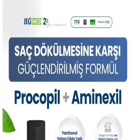
Saç Sağlığını Koruyan Şampuanlar: Doğal
İçeriklerle Güçlendirilmiş Saç Bakımı
Saç sağlığını koruyan şampuanlar, doğal içeriklerle saç derisini
nazikçe temizlerken saçın yapısını güçlendirir ve parlaklık sağlar.
Doğru seçim ve düzenli kullanım önemli.
Güçlü Biotin Takviyeleri ile Saç ve Cilt Sağlığını
Destekleme Rehberi
Yüksek biotin içeren takviyeler, saç dökülmesini önler, saçları
güçlendirir ve cilt elastikiyetini artırır. Düzenli kullanım ve uzman
önerisiyle en iyi sonuçlar elde edilir.
Saç Sağlığını Güçlendiren Biotin ve Kafein İçeren
Spreyler Hakkında Detaylı Bilgi
Biotin ve kafein içeren saç spreyleri, saç dökülmesini önler ve
saçların sağlıklı, kalın görünmesine yardımcı olur. Düzenli
kullanımda etkili sonuçlar sağlar.
Saç Hacmini Artıran Şampuanlar: Etkili ve