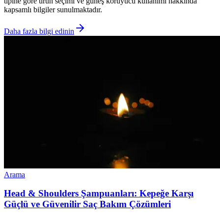
tipine göre ürün seçimi ve güneş koruyucu kullanımı hakkında
kapsamlı bilgiler sunulmaktadır.
Daha fazla bilgi edinin
Arama
Head & Shoulders Şampuanları: Kepeğe Karşı
Güçlü ve Güvenilir Saç Bakım Çözümleri