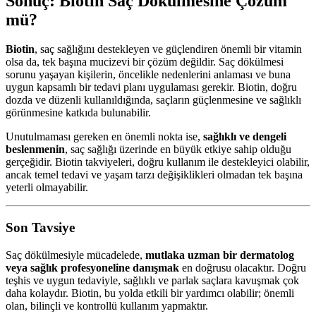
Sonuç: Biotin Saç Dökülmesine Çözüm
mü?
Biotin
, saç sağlığını destekleyen ve güçlendiren önemli bir vitamin
olsa da, tek başına mucizevi bir çözüm değildir. Saç dökülmesi
sorunu yaşayan kişilerin, öncelikle nedenlerini anlaması ve buna
uygun kapsamlı bir tedavi planı uygulaması gerekir. Biotin, doğru
dozda ve düzenli kullanıldığında, saçların güçlenmesine ve sağlıklı
görünmesine katkıda bulunabilir.
Unutulmaması gereken en önemli nokta ise,
sağlıklı ve dengeli
beslenmenin
, saç sağlığı üzerinde en büyük etkiye sahip olduğu
gerçeğidir. Biotin takviyeleri, doğru kullanım ile destekleyici olabilir,
ancak temel tedavi ve yaşam tarzı değişiklikleri olmadan tek başına
yeterli olmayabilir.
Son Tavsiye
Saç dökülmesiyle mücadelede,
mutlaka uzman bir dermatolog
veya sağlık profesyoneline danışmak
en doğrusu olacaktır. Doğru
teşhis ve uygun tedaviyle, sağlıklı ve parlak saçlara kavuşmak çok
daha kolaydır. Biotin, bu yolda etkili bir yardımcı olabilir; önemli
olan, bilinçli ve kontrollü kullanım yapmaktır.