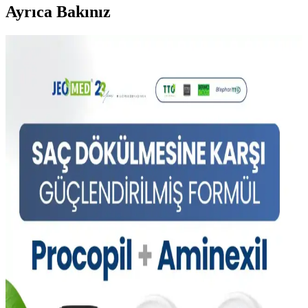
Ayrıca Bakınız
Saç Sağlığını Koruyan Şampuanlar: Doğal
İçeriklerle Güçlendirilmiş Saç Bakımı
Saç sağlığını koruyan şampuanlar, doğal içeriklerle saç derisini
nazikçe temizlerken saçın yapısını güçlendirir ve parlaklık sağlar.
Doğru seçim ve düzenli kullanım önemli.
Güçlü Biotin Takviyeleri ile Saç ve Cilt Sağlığını
Destekleme Rehberi
Yüksek biotin içeren takviyeler, saç dökülmesini önler, saçları
güçlendirir ve cilt elastikiyetini artırır. Düzenli kullanım ve uzman
önerisiyle en iyi sonuçlar elde edilir.
Saç Sağlığını Güçlendiren Biotin ve Kafein İçeren
Spreyler Hakkında Detaylı Bilgi
Biotin ve kafein içeren saç spreyleri, saç dökülmesini önler ve
saçların sağlıklı, kalın görünmesine yardımcı olur. Düzenli
kullanımda etkili sonuçlar sağlar.