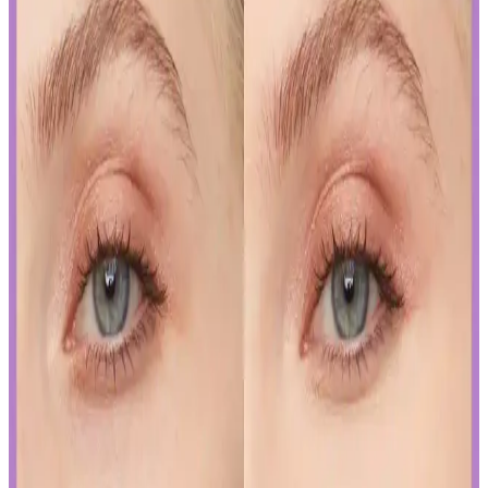
Kalıcı kalem göz makyajı, suya ve tere dayanıklı formülleriyle uzun
süre kalıcı ve net çizgiler sağlar. Uygulama ve bakım ipuçlarıyla
gözlerinizi vurgulayın.
Kalıcı Oje Seçenekleri: Nail Master M377 ve M378
Modellerinin Detaylı Analizi
Nail Master M377 ve M378 modelleri, dayanıklılık ve parlaklık
sunan kalıcı ojeler arasında öne çıkar. Bu modellerin özellikleri ve
bakım önerileriyle uzun süre şık ve bakımlı kalabilirsiniz.
İslak Ruj Uygulama ve Bakım İpuçlarıyla
Mükemmel Dudaklara Ulaşın
İslak rujun güzelliğini ortaya çıkarmak ve kalıcılığını artırmak için
doğru uygulama teknikleri ve bakım önerileri. Dudakların temizliği,
sınır çizimi ve kat kat uygulama ile mükemmel görünüm elde edin.
Japon ve Kore Güzellik Markalarının FDA Güneş
Koruyucu Düzenlemelerine Uyum Stratejileri
Japon ve Kore güzellik markaları, FDA'nın sıkı güneş koruyucu