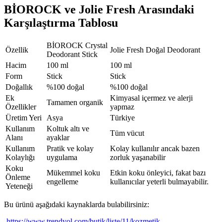
BİOROCK ve Jolie Fresh Arasındaki
Karşılaştırma Tablosu
BİOROCK Crystal
Özellik
Jolie Fresh Doğal Deodorant
Deodorant Stick
Hacim
100 ml
100 ml
Form
Stick
Stick
Doğallık
%100 doğal
%100 doğal
Ek
Kimyasal içermez ve alerji
Tamamen organik
Özellikler
yapmaz
Üretim Yeri
Asya
Türkiye
Kullanım
Koltuk altı ve
Tüm vücut
Alanı
ayaklar
Kullanım
Pratik ve kolay
Kolay kullanılır ancak bazen
Kolaylığı
uygulama
zorluk yaşanabilir
Koku
Mükemmel koku
Etkin koku önleyici, fakat bazı
Önleme
engelleme
kullanıcılar yeterli bulmayabilir.
Yeteneği
Bu ürünü aşağıdaki kaynaklarda bulabilirsiniz:
-
https://www.trendyol.com/butik/liste/11/kozmetik