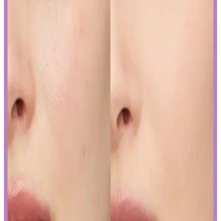
düzenlemelerine, ürünlerini güneş koruyucu yerine cilt jeli veya
makyaj bazı olarak etiketleyerek uyum sağlıyor. Bu strateji, tüketici
bilincini gerektiriyor.
Curel Yoğun Nemlendirici Krem: Hassas ve Sorunlu
Ciltler İçin Etkili Nemlendirme Çözümü
Curel yoğun nemlendirici krem, hassas ve kuru ciltler için kokusuz,
hızlı emilen bir nemlendirme sunar. Kullanıcılar kuruluk ve
pürüzlerde iyileşme gözlemlerken, bazı ciltlerde olumsuz
reaksiyonlar görülebilir.
Yapay Zeka ile Kozmetik Sektöründe Yenilikler ve
Sunduğu Faydalar
Kozmetik endüstrisinde yapay zeka, ürün geliştirmeden müşteri
deneyimine kadar birçok alanda devrim yaratıyor. Sürdürülebilirlik
ve inovasyonun anahtarı olan bu teknolojiyi yakından inceleyin.
Gözaltı Kapatıcısında Doğal Görünüm İçin Ürün
Seçimi ve Uygulama Yöntemleri
Gözaltı kapatıcısı seçimi ve uygulama teknikleriyle doğal görünüm
yakalamak için hafif ürünler ve doğru uygulama yöntemleri