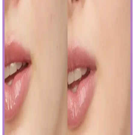
Sunduğu Faydalar
Kozmetik endüstrisinde yapay zeka, ürün geliştirmeden müşteri
deneyimine kadar birçok alanda devrim yaratıyor. Sürdürülebilirlik
ve inovasyonun anahtarı olan bu teknolojiyi yakından inceleyin.
Gözaltı Kapatıcısında Doğal Görünüm İçin Ürün
Seçimi ve Uygulama Yöntemleri
Gözaltı kapatıcısı seçimi ve uygulama teknikleriyle doğal görünüm
yakalamak için hafif ürünler ve doğru uygulama yöntemleri
önemlidir. İnce katmanlar ve uygun tonlar ile göz altlarınızda doğal
parlaklık sağlayabilirsiniz.
Ağız Bakımı ve Hijyenin Temel Unsurları: Günlük
Diş Temizliği ve Koruyucu Ürünler
Diş macunu ve diş fırçası, ağız hijyeninin temel taşlarıdır. Florür
içeren ürünler dişleri güçlendirir, düzenli kullanım sağlıklı gülüşler
sağlar.
Uzun Süre Kalıcı ve Doğal Mat Fondötenler:
Günlük Kullanım İçin En İyi Seçenekler ve İpuçları