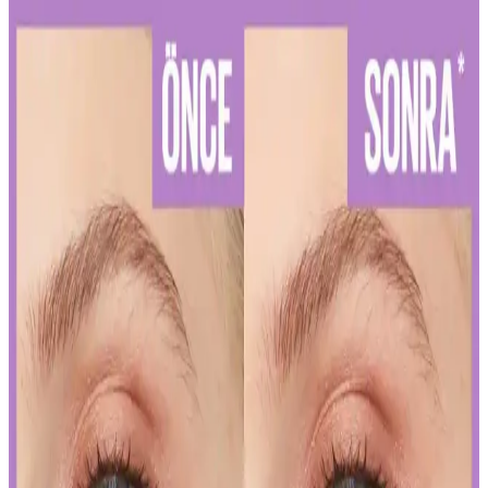
Diş Hassasiyetini Azaltan Doğru Diş Macunu Seçimi
ve Kullanım İpuçları
Diş hassasiyetini hafifletmek ve sağlıklı bir gülüşe ulaşmak için
doğru diş macunu seçimi ve düzenli kullanım önemlidir. Uzman
önerileriyle diş sağlığınızı koruyun.
Kalıcı Kalem Göz Makyajı: Uzun Süre Dayanan ve
Pratik Kullanım İpuçları
Kalıcı kalem göz makyajı, suya ve tere dayanıklı formülleriyle uzun
süre kalıcı ve net çizgiler sağlar. Uygulama ve bakım ipuçlarıyla
gözlerinizi vurgulayın.
Kalıcı Oje Seçenekleri: Nail Master M377 ve M378
Modellerinin Detaylı Analizi
Nail Master M377 ve M378 modelleri, dayanıklılık ve parlaklık
sunan kalıcı ojeler arasında öne çıkar. Bu modellerin özellikleri ve
bakım önerileriyle uzun süre şık ve bakımlı kalabilirsiniz.
İslak Ruj Uygulama ve Bakım İpuçlarıyla