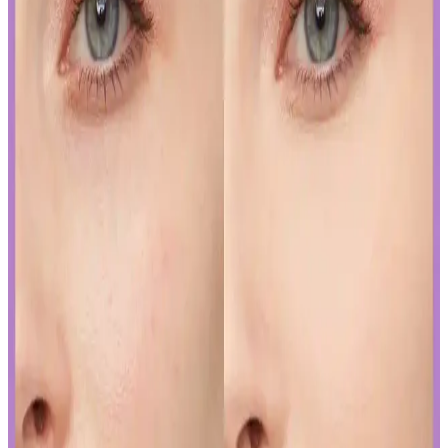
Mükemmel Dudaklara Ulaşın
İslak rujun güzelliğini ortaya çıkarmak ve kalıcılığını artırmak için
doğru uygulama teknikleri ve bakım önerileri. Dudakların temizliği,
sınır çizimi ve kat kat uygulama ile mükemmel görünüm elde edin.
Japon ve Kore Güzellik Markalarının FDA Güneş
Koruyucu Düzenlemelerine Uyum Stratejileri
Japon ve Kore güzellik markaları, FDA'nın sıkı güneş koruyucu
düzenlemelerine, ürünlerini güneş koruyucu yerine cilt jeli veya
makyaj bazı olarak etiketleyerek uyum sağlıyor. Bu strateji, tüketici
bilincini gerektiriyor.
Curel Yoğun Nemlendirici Krem: Hassas ve Sorunlu
Ciltler İçin Etkili Nemlendirme Çözümü
Curel yoğun nemlendirici krem, hassas ve kuru ciltler için kokusuz,
hızlı emilen bir nemlendirme sunar. Kullanıcılar kuruluk ve
pürüzlerde iyileşme gözlemlerken, bazı ciltlerde olumsuz
reaksiyonlar görülebilir.
Yapay Zeka ile Kozmetik Sektöründe Yenilikler ve