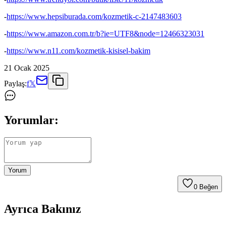
-
https://www.hepsiburada.com/kozmetik-c-2147483603
-
https://www.amazon.com.tr/b?ie=UTF8&node=12466323031
-
https://www.n11.com/kozmetik-kisisel-bakim
21 Ocak 2025
Paylaş:
f
𝕏
Yorumlar:
Yorum
0
Beğen
Ayrıca Bakınız