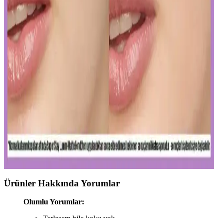
önemlidir. İnce katmanlar ve uygun tonlar ile göz altlarınızda doğal
parlaklık sağlayabilirsiniz.
Ağız Bakımı ve Hijyenin Temel Unsurları: Günlük
Diş Temizliği ve Koruyucu Ürünler
Diş macunu ve diş fırçası, ağız hijyeninin temel taşlarıdır. Florür
içeren ürünler dişleri güçlendirir, düzenli kullanım sağlıklı gülüşler
sağlar.
Uzun Süre Kalıcı ve Doğal Mat Fondötenler:
Günlük Kullanım İçin En İyi Seçenekler ve İpuçları
Kalıcı ve doğal görünüm sunan mat fondötenler, suya ve tere
dayanıklı formülleriyle gün boyu tazelik sağlar. Cilt tipine uygun
seçenekler ve doğru uygulama ipuçlarıyla makyajınızı
mükemmelleştirin.
Ürünler Hakkında Yorumlar
Olumlu Yorumlar: