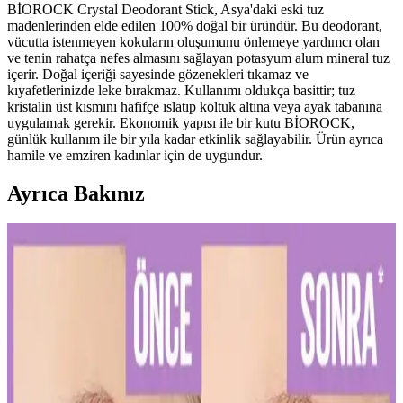
BİOROCK Crystal Deodorant Stick, Asya'daki eski tuz
madenlerinden elde edilen 100% doğal bir üründür. Bu deodorant,
vücutta istenmeyen kokuların oluşumunu önlemeye yardımcı olan
ve tenin rahatça nefes almasını sağlayan potasyum alum mineral tuz
içerir. Doğal içeriği sayesinde gözenekleri tıkamaz ve
kıyafetlerinizde leke bırakmaz. Kullanımı oldukça basittir; tuz
kristalin üst kısmını hafifçe ıslatıp koltuk altına veya ayak tabanına
uygulamak gerekir. Ekonomik yapısı ile bir kutu BİOROCK,
günlük kullanım ile bir yıla kadar etkinlik sağlayabilir. Ürün ayrıca
hamile ve emziren kadınlar için de uygundur.
Ayrıca Bakınız
Diş Hassasiyetini Azaltan Doğru Diş Macunu Seçimi
ve Kullanım İpuçları
Diş hassasiyetini hafifletmek ve sağlıklı bir gülüşe ulaşmak için
doğru diş macunu seçimi ve düzenli kullanım önemlidir. Uzman
önerileriyle diş sağlığınızı koruyun.
Kalıcı Kalem Göz Makyajı: Uzun Süre Dayanan ve
Pratik Kullanım İpuçları