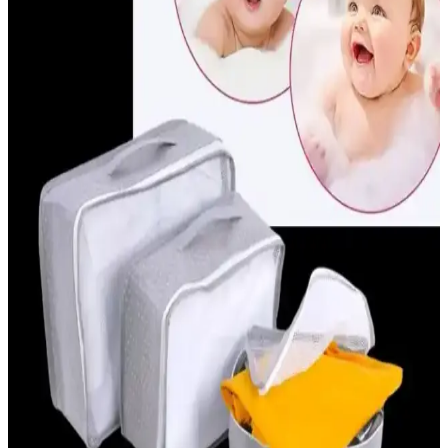
Kullanımı: Seçim ve Uygulama İpuçları
Bebeklerde burun tıkanıklığını hafifletmek için güvenli ve nazik
burun aspiratörleri tercih edilmeli. Doğru kullanım ve hijyen
kurallarıyla bebeğin sağlığı korunur.
Dudak Şeklinde Emzikler: Kozmetik ve Estetikte
Yeni Trendler ve Tasarım Özellikleri
Dudak şekilli emzikler, estetik ve kozmetik alanında yeni trendler
yaratırken, sevimli tasarımları ve kullanım pratikliğiyle öne çıkıyor.
Güvenli malzemelerle üretilen bu ürünler, hem çocuklar hem de stil
sahipleri için ideal.
Bioderma Bebek Şampuanları: Hassas Ciltler İçin
Güvenilir Temizlik Çözümü
Bioderma bebek şampuanları, nazik ve doğal temizlik sağlar, göz
yakmayan formülüyle ebeveynlerin tercihidir, cildi nemlendirir ve
korur, farklı modelleriyle bebeklerin ihtiyaçlarına uygun çözümler
sunar.
Anne Kucağı Beşik Nedir ve Bebekler İçin Neden