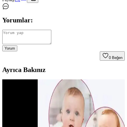
Yorumlar:
Yorum
0
Beğen
Ayrıca Bakınız
Demir Takviyesi ve Kullanım Rehberi: Çocuklar ve
Hamileler İçin Önemli Bilgiler
Demir takviyesi, yüksek ihtiyaç duyan gruplar için önemli, içerik ve
kullanım şekli çeşitlidir. Doğru doz ve ürün seçimiyle sağlığı
destekleyin.
Bebeklerde Güvenli ve Nazik Burun Aspiratörü