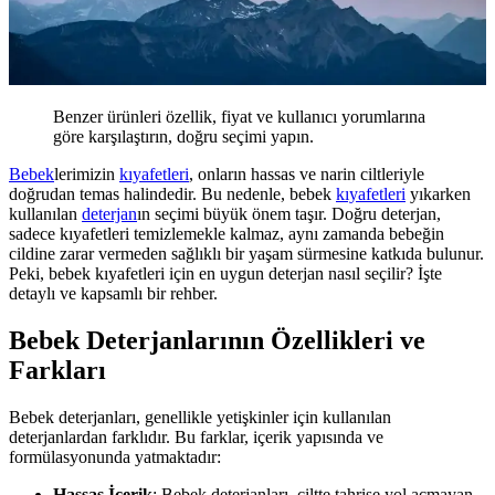
Benzer ürünleri özellik, fiyat ve kullanıcı yorumlarına
göre karşılaştırın, doğru seçimi yapın.
Bebek
lerimizin
kıyafetleri
, onların hassas ve narin ciltleriyle
doğrudan temas halindedir. Bu nedenle, bebek
kıyafetleri
yıkarken
kullanılan
deterjan
ın seçimi büyük önem taşır. Doğru deterjan,
sadece kıyafetleri temizlemekle kalmaz, aynı zamanda bebeğin
cildine zarar vermeden sağlıklı bir yaşam sürmesine katkıda bulunur.
Peki, bebek kıyafetleri için en uygun deterjan nasıl seçilir? İşte
detaylı ve kapsamlı bir rehber.
Bebek Deterjanlarının Özellikleri ve
Farkları
Bebek deterjanları, genellikle yetişkinler için kullanılan
deterjanlardan farklıdır. Bu farklar, içerik yapısında ve
formülasyonunda yatmaktadır:
Hassas İçerik
: Bebek deterjanları, ciltte tahrişe yol açmayan,