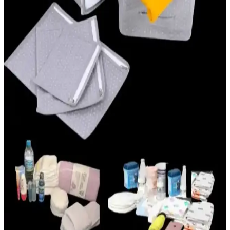
Tercih Edilmelidir
Anne kucağı beşik, hafif ve taşınabilir tasarımıyla bebeklerin güvenli
ve rahat uyumasını sağlar, pratik kullanımıyla ebeveynlere kolaylık
sunar.
Mustela 50 Faktör Bebek Güneş Kremi: Hassas
Ciltler İçin Güvenilir Koruma ve Özellikleri
Mustela 50 Faktör Bebek Güneş Kremi, yüksek SPF 50 ile hassas
bebek cildini UV ışınlarına karşı korur, doğal içeriklerle formüle
edilmiştir ve suya dayanıklıdır.
Hastane Çantası Bebek İçin: Yeni Anneler İçin
Gerekli Hazırlık Rehberi
Yeni anne ve bebekler için hastane çantasında bulunması gereken
temel eşyalar, hazırlık ipuçları ve pratik öneriler bu rehberde detaylı
şekilde anlatılmaktadır.
Doğum Çantası Hazırlama Rehberi: Yeni Doğan ve
Annelik Sürecinde İhtiyacınız Olanlar
Doğum çantası, anne ve bebek için temel ihtiyaçları organize eden