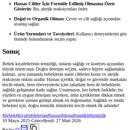
Hassas Ciltler İçin Formüle Edilmiş Olmasına Özen
Gösterin
: Bu, alerjik reaksiyonları önler.
Doğal ve Organik Olması
: Çevre ve cilt sağlığı açısından
avantaj sağlar.
Ürün Yorumları ve Tavsiyeleri
: Kullanıcı deneyimlerini göz
önünde bulundurarak seçim yapın.
Sonuç
Bebek kıyafetlerinin temizliği, onların sağlığı ve konforu açısından
büyük önem taşır. Doğru deterjan seçimi, sadece hijyen sağlamakla
kalmaz, aynı zamanda bebeklerin narin ciltlerini korur ve alerjik
reaksiyon riskini azaltır. Hassas içerikli, doğal ve güvenilir markaları
tercih etmek, hem ebeveynlerin içini rahatlatır hem de bebeklerin
sağlıklı gelişimine katkı sağlar. Unutmayın, her bebek farklıdır; bu
yüzden en uygun deterjanı seçerken, ürün içeriklerine dikkat etmek
ve gerekirse uzman görüşü almak en doğrusudur. Sağlıklı ve mutlu
bebekler için, doğru temizlik ürünlerini tercih etmek ilk adımdır!
#
bebek
#
kiyafet
#
deterjan
#
hassas
#
dogal
#
saglikli
#
temizlik
10 Mayıs 2025
·
Güncellendi:
27 Mart 2026
Paylaş:
f
𝕏