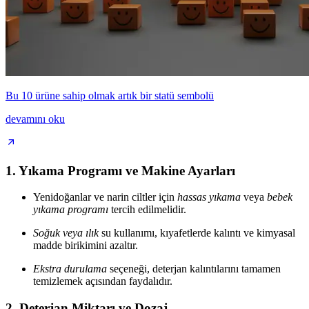
Bu 10 ürüne sahip olmak artık bir statü sembolü
devamını oku
1.
Yıkama Programı ve Makine Ayarları
Yenidoğanlar ve narin ciltler için
hassas yıkama
veya
bebek
yıkama programı
tercih edilmelidir.
Soğuk veya ılık
su kullanımı, kıyafetlerde kalıntı ve kimyasal
madde birikimini azaltır.
Ekstra durulama
seçeneği, deterjan kalıntılarını tamamen
temizlemek açısından faydalıdır.
2.
Deterjan Miktarı ve Dozaj