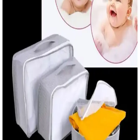
Kullanımı: Seçim ve Uygulama İpuçları
Bebeklerde burun tıkanıklığını hafifletmek için güvenli ve nazik
burun aspiratörleri tercih edilmeli. Doğru kullanım ve hijyen
kurallarıyla bebeğin sağlığı korunur.
Dudak Şeklinde Emzikler: Kozmetik ve Estetikte
Yeni Trendler ve Tasarım Özellikleri
Dudak şekilli emzikler, estetik ve kozmetik alanında yeni trendler
yaratırken, sevimli tasarımları ve kullanım pratikliğiyle öne çıkıyor.
Güvenli malzemelerle üretilen bu ürünler, hem çocuklar hem de stil
sahipleri için ideal.
Bioderma Bebek Şampuanları: Hassas Ciltler İçin
Güvenilir Temizlik Çözümü
Bioderma bebek şampuanları, nazik ve doğal temizlik sağlar, göz
yakmayan formülüyle ebeveynlerin tercihidir, cildi nemlendirir ve
korur, farklı modelleriyle bebeklerin ihtiyaçlarına uygun çözümler
sunar.
Anne Kucağı Beşik Nedir ve Bebekler İçin Neden