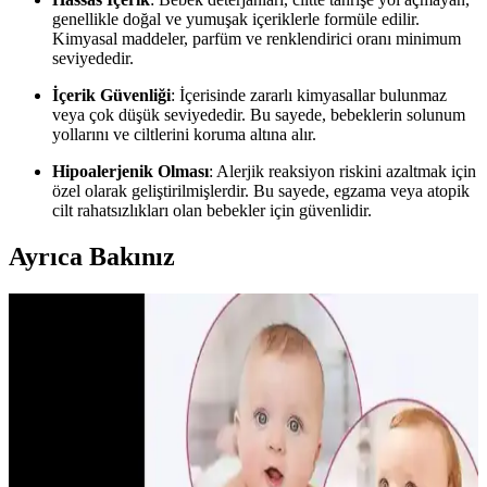
genellikle doğal ve yumuşak içeriklerle formüle edilir.
Kimyasal maddeler, parfüm ve renklendirici oranı minimum
seviyededir.
İçerik Güvenliği
: İçerisinde zararlı kimyasallar bulunmaz
veya çok düşük seviyededir. Bu sayede, bebeklerin solunum
yollarını ve ciltlerini koruma altına alır.
Hipoalerjenik Olması
: Alerjik reaksiyon riskini azaltmak için
özel olarak geliştirilmişlerdir. Bu sayede, egzama veya atopik
cilt rahatsızlıkları olan bebekler için güvenlidir.
Ayrıca Bakınız
Demir Takviyesi ve Kullanım Rehberi: Çocuklar ve
Hamileler İçin Önemli Bilgiler
Demir takviyesi, yüksek ihtiyaç duyan gruplar için önemli, içerik ve
kullanım şekli çeşitlidir. Doğru doz ve ürün seçimiyle sağlığı
destekleyin.
Bebeklerde Güvenli ve Nazik Burun Aspiratörü