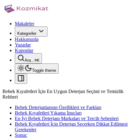
Makaleler
Kategoriler
Hakkımızda
Yazarlar
Kuponlar
Ara...
⌘
K
Toggle theme
Bebek Kıyafetleri İçin En Uygun Deterjan Seçimi ve Temizlik
Rehberi
Bebek Deterjanlarının Özellikleri ve Farkları
Bebek Kıyafetleri Yıkama İpuçları
En İyi Bebek Deterjanı Markaları ve Tercih Sebepleri
Bebek Kıyafetleri İçin Deterjan Seçerken Dikkat Edilmesi
Gerekenler
Sonuç