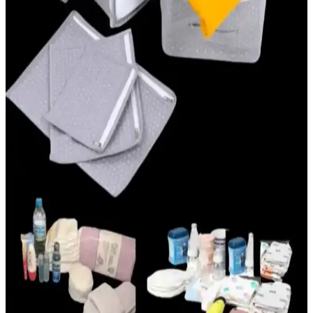
Tercih Edilmelidir
Anne kucağı beşik, hafif ve taşınabilir tasarımıyla bebeklerin güvenli
ve rahat uyumasını sağlar, pratik kullanımıyla ebeveynlere kolaylık
sunar.
Mustela 50 Faktör Bebek Güneş Kremi: Hassas
Ciltler İçin Güvenilir Koruma ve Özellikleri
Mustela 50 Faktör Bebek Güneş Kremi, yüksek SPF 50 ile hassas
bebek cildini UV ışınlarına karşı korur, doğal içeriklerle formüle
edilmiştir ve suya dayanıklıdır.
Hastane Çantası Bebek İçin: Yeni Anneler İçin
Gerekli Hazırlık Rehberi
Yeni anne ve bebekler için hastane çantasında bulunması gereken
temel eşyalar, hazırlık ipuçları ve pratik öneriler bu rehberde detaylı
şekilde anlatılmaktadır.
Doğum Çantası Hazırlama Rehberi: Yeni Doğan ve
Annelik Sürecinde İhtiyacınız Olanlar