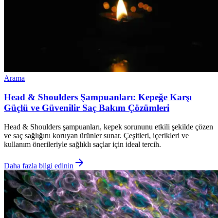
Arama
Head & Shoulders Şampuanları: Kepeğe Karşı
Güçlü ve Güvenilir Saç Bakım Çözümleri
Head & Shoulders şampuanları, kepek sorununu etkili şekilde çözen
ve saç sağlığını koruyan ürünler sunar. Çeşitleri, içerikleri ve
kullanım önerileriyle sağlıklı saçlar için ideal tercih.
Daha fazla bilgi edinin