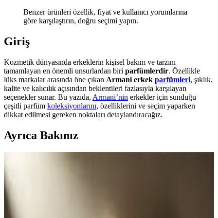
Benzer ürünleri özellik, fiyat ve kullanıcı yorumlarına
göre karşılaştırın, doğru seçimi yapın.
Giriş
Kozmetik dünyasında erkeklerin kişisel bakım ve tarzını
tamamlayan en önemli unsurlardan biri
parfümlerdir
. Özellikle
lüks markalar arasında öne çıkan
Armani erkek
parfümleri
, şıklık,
kalite ve kalıcılık açısından beklentileri fazlasıyla karşılayan
seçenekler sunar. Bu yazıda,
Armani’nin
erkekler için sunduğu
çeşitli parfüm
koleksiyonlarını
, özelliklerini ve seçim yaparken
dikkat edilmesi gereken noktaları detaylandıracağız.
Ayrıca Bakınız
Erkekler İçin Çekiciliği Artıran Parfümler: Seçim ve
Kullanım İpuçları
Erkeklerin çekiciliğini artıran parfümler, odunsu ve baharatlı
notalarla öne çıkar. Doğru uygulama ve seçimle kalıcılığı artırarak
özgün tarzınızı yansıtır.