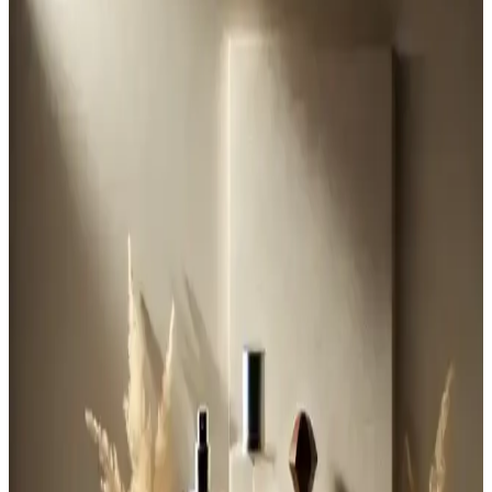
Hugo Boss Edp Erkekler İçin Parfüm: Günlük
Kullanımda Şıklık ve Kalıcılık
Hugo Boss Edp, erkekler için tasarlanmış, kalıcı ve dengeli odunsu
aromalarıyla günlük kullanımda şıklık ve güven sağlar, estetik
tasarımıyla öne çıkar.
Erkekler İçin Kaliteli Baharatlı Parfümler: Derinlik
ve Çekicilik Yaratmanın Yolları
Baharatlı erkek parfümleri, odunsu ve kalıcı notalarıyla özgünlük ve
çekicilik sağlar. Doğru uygulama ve kullanım ipuçlarıyla etkileyici
bir koku deneyimi elde edin.
Nivea Men Erkek Duş Jeli Boost Canlandırıcı ve
Ferahlatıcı Özellikleriyle Günlük Bakımın
Vazgeçilmezi
Nivea Men Erkek Duş Jeli Boost, içeriğindeki nane ve kafein
sayesinde uzun süreli ferahlık sağlar, çok amaçlı kullanımıyla pratik
ve enerji verici bir bakım deneyimi sunar.