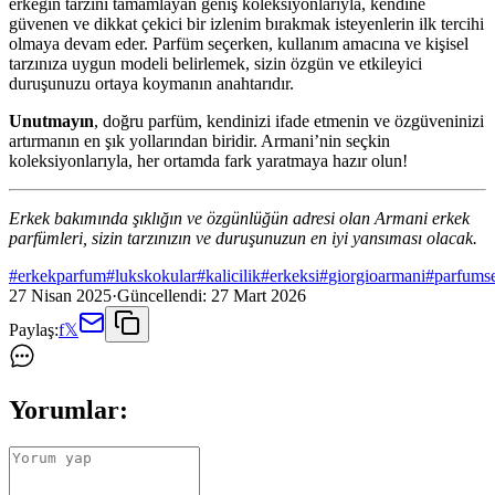
erkeğin tarzını tamamlayan geniş koleksiyonlarıyla, kendine
güvenen ve dikkat çekici bir izlenim bırakmak isteyenlerin ilk tercihi
olmaya devam eder. Parfüm seçerken, kullanım amacına ve kişisel
tarzınıza uygun modeli belirlemek, sizin özgün ve etkileyici
duruşunuzu ortaya koymanın anahtarıdır.
Unutmayın
, doğru parfüm, kendinizi ifade etmenin ve özgüveninizi
artırmanın en şık yollarından biridir. Armani’nin seçkin
koleksiyonlarıyla, her ortamda fark yaratmaya hazır olun!
Erkek bakımında şıklığın ve özgünlüğün adresi olan Armani erkek
parfümleri, sizin tarzınızın ve duruşunuzun en iyi yansıması olacak.
#
erkekparfum
#
lukskokular
#
kalicilik
#
erkeksi
#
giorgioarmani
#
parfums
27 Nisan 2025
·
Güncellendi:
27 Mart 2026
Paylaş:
f
𝕏
Yorumlar: