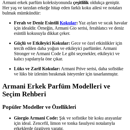
Armani erkek parfüm koleksiyonunda
çeşitlilik
oldukça geniştir.
Her yaş ve tarzdan erkeğe hitap eden farklı koku ailesi ve notaları
bulmak mümkündür:
Ferah ve Deniz Esintili
Kokular
:
Yaz ayları ve sıcak havalar
için idealdir. Örneğin, Armani Gio serisi, ferahlatıcı ve deniz
esintili kokusuyla dikkat çeker.
Güçlü ve Etkileyici Kokular:
Gece ve özel etkinlikler için
tercih edilen daha yoğun ve etkileyici parfümler. Armani
Stronger ve Armani Code Le gibi seçenekler, etkileyici ve
kalıcı yapılarıyla öne çıkar.
Lüks ve Zarif Kokular:
Armani Prive serisi, daha sofistike
ve lüks bir izlenim bırakmak isteyenler için tasarlanmıştır.
Armani Erkek Parfüm Modelleri ve
Seçim Rehberi
Popüler Modeller ve Özellikleri
Giorgio Armani Code:
Şık ve sofistike bir koku arayanlar
için ideal. Zencefil, limon ve tonka fasulyesi notalarıyla
erkeklerde özgüven yaratır.