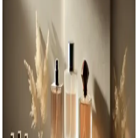
ve Çekicilik Yaratmanın Yolları
Baharatlı erkek parfümleri, odunsu ve kalıcı notalarıyla özgünlük ve
çekicilik sağlar. Doğru uygulama ve kullanım ipuçlarıyla etkileyici
bir koku deneyimi elde edin.
Nivea Men Erkek Duş Jeli Boost Canlandırıcı ve
Ferahlatıcı Özellikleriyle Günlük Bakımın
Vazgeçilmezi
Nivea Men Erkek Duş Jeli Boost, içeriğindeki nane ve kafein
sayesinde uzun süreli ferahlık sağlar, çok amaçlı kullanımıyla pratik
ve enerji verici bir bakım deneyimi sunar.
Baharatlı Erkek Parfüm Modelleri: Sıcak ve
Davetkar Koku Seçenekleri ve Kullanım İpuçları
Baharatlı erkek parfümleri, sıcak ve etkileyici notalarıyla öne çıkar.
Kalıcılık ve kullanım ipuçlarıyla, her ortamda özgün ve çekici
görünmenizi sağlar.
Hugo Boss Erkek Parfümleri: Çeşitleri, Özellikleri ve
Seçim İpuçları