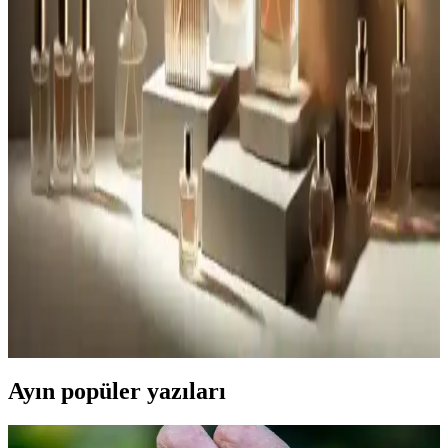
Hugo Boss erkek parfümleri, farklı tarzlara uygun seçenekleriyle
şıklık ve özgüveni artıran kalıcı kokular sunar. Günlük ve özel
kullanım için ideal koleksiyonlarıyla tarzınızı tamamlayın.
Blade Erkek Parfümleri: Modern Erkeklerin Tercihi
Kalıcı ve Taze Kokuların Seçenekleri
Blade erkek parfümleri, taze ve enerjik aromaları, çeşitli tasarım
seçenekleri ve uygun fiyatlarıyla modern erkeklerin bakım rutininin
vazgeçilmezleri arasında yer alıyor.
Erkekler İçin Tarz Yansıtan Kokular: Kişisel İmajı
Güçlendiren Parfüm Seçenekleri
Erkekler için tarz yansıtan kokular, kişisel imajı tamamlar. Doğru
parfüm seçimi, yaşam tarzına uygun ve karakteri yansıtan güçlü
iletişim aracıdır.
Ayın popüler yazıları