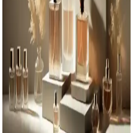
Baharatlı Erkek Parfüm Modelleri: Sıcak ve
Davetkar Koku Seçenekleri ve Kullanım İpuçları
Baharatlı erkek parfümleri, sıcak ve etkileyici notalarıyla öne çıkar.
Kalıcılık ve kullanım ipuçlarıyla, her ortamda özgün ve çekici
görünmenizi sağlar.
Hugo Boss Erkek Parfümleri: Çeşitleri, Özellikleri ve
Seçim İpuçları
Hugo Boss erkek parfümleri, farklı tarzlara uygun seçenekleriyle
şıklık ve özgüveni artıran kalıcı kokular sunar. Günlük ve özel
kullanım için ideal koleksiyonlarıyla tarzınızı tamamlayın.
Blade Erkek Parfümleri: Modern Erkeklerin Tercihi
Kalıcı ve Taze Kokuların Seçenekleri
Blade erkek parfümleri, taze ve enerjik aromaları, çeşitli tasarım
seçenekleri ve uygun fiyatlarıyla modern erkeklerin bakım rutininin
vazgeçilmezleri arasında yer alıyor.
Erkekler İçin Tarz Yansıtan Kokular: Kişisel İmajı
Güçlendiren Parfüm Seçenekleri