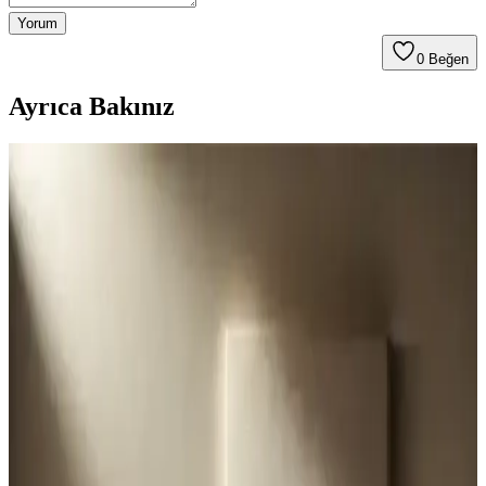
Yorum
0
Beğen
Ayrıca Bakınız
Erkekler İçin Çekiciliği Artıran Parfümler: Seçim ve
Kullanım İpuçları
Erkeklerin çekiciliğini artıran parfümler, odunsu ve baharatlı
notalarla öne çıkar. Doğru uygulama ve seçimle kalıcılığı artırarak
özgün tarzınızı yansıtır.
Hugo Boss Edp Erkekler İçin Parfüm: Günlük
Kullanımda Şıklık ve Kalıcılık
Hugo Boss Edp, erkekler için tasarlanmış, kalıcı ve dengeli odunsu
aromalarıyla günlük kullanımda şıklık ve güven sağlar, estetik
tasarımıyla öne çıkar.
Erkekler İçin Kaliteli Baharatlı Parfümler: Derinlik