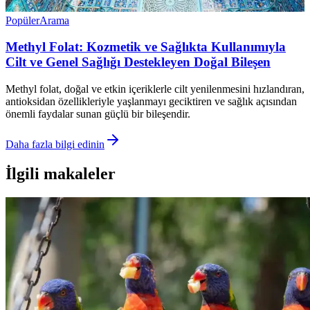
Popüler
Arama
Methyl Folat: Kozmetik ve Sağlıkta Kullanımıyla
Cilt ve Genel Sağlığı Destekleyen Doğal Bileşen
Methyl folat, doğal ve etkin içeriklerle cilt yenilenmesini hızlandıran,
antioksidan özellikleriyle yaşlanmayı geciktiren ve sağlık açısından
önemli faydalar sunan güçlü bir bileşendir.
Daha fazla bilgi edinin
İlgili makaleler