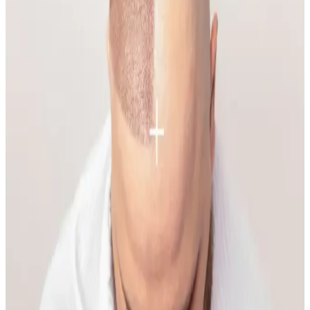
belirginlik dengelenmeli. Kaş, göz, allık, highlighter ve dudak
uygulamalarında doğru renk ve teknikler kullanılmalı, makyaj
kalıcılığı sağlanmalıdır.
Yüzde Belirli Bölgedeki Sivilce ve
Hiperpigmentasyonun Nedenleri ve Etkili Çözümleri
Yüzde belirli bir alandaki sivilce ve hiperpigmentasyonun nedenleri
temas dermatiti, bakteriyel enfeksiyon ve çevresel faktörler olabilir.
Doğru bakım ve dermatolojik destekle sorun yönetilebilir.
Makyaja Yeniden Başlamak İçin Temel Ürünler ve
Doğal Teknikler Rehberi
Makyaja dönüşte cilt hazırlığı, doğru ürün seçimi ve göz yapısına
uygun teknikler önemlidir. Doğal ışıkta uygulanan makyaj, gerçek
renk ve uyumu sağlar, günlük hayata kolaylıkla adapte olur.
İlkbahar ve Yaz Düğünleri İçin Doğal ve Şık
Makyaj Teknikleri ve Ürün Önerileri
İlkbahar ve yaz düğünlerinde doğal ve uyumlu makyaj için cilt tonu
uyumu, doğru ürün seçimi ve özel günlere uygun teknikler