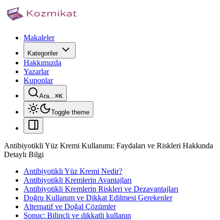
Makaleler
Kategoriler
Hakkımızda
Yazarlar
Kuponlar
Ara...
⌘
K
Toggle theme
Antibiyotikli Yüz Kremi Kullanımı: Faydaları ve Riskleri Hakkında
Detaylı Bilgi
Antibiyotikli Yüz Kremi Nedir?
Antibiyotikli Kremlerin Avantajları
Antibiyotikli Kremlerin Riskleri ve Dezavantajları
Doğru Kullanım ve Dikkat Edilmesi Gerekenler
Alternatif ve Doğal Çözümler
Sonuç: Bilinçli ve dikkatli kullanın