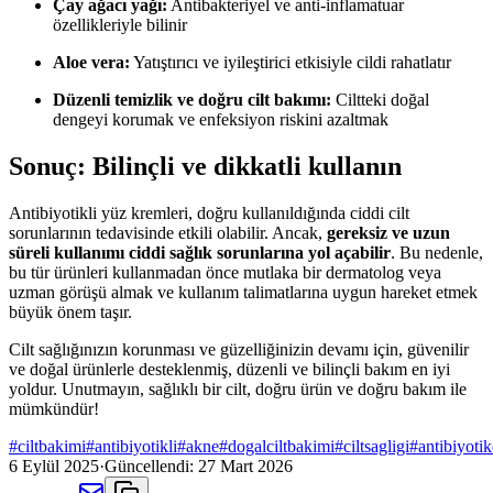
Çay ağacı yağı:
Antibakteriyel ve anti-inflamatuar
özellikleriyle bilinir
Aloe vera:
Yatıştırıcı ve iyileştirici etkisiyle cildi rahatlatır
Düzenli temizlik ve doğru cilt bakımı:
Ciltteki doğal
dengeyi korumak ve enfeksiyon riskini azaltmak
Sonuç: Bilinçli ve dikkatli kullanın
Antibiyotikli yüz kremleri, doğru kullanıldığında ciddi cilt
sorunlarının tedavisinde etkili olabilir. Ancak,
gereksiz ve uzun
süreli kullanımı ciddi sağlık sorunlarına yol açabilir
. Bu nedenle,
bu tür ürünleri kullanmadan önce mutlaka bir dermatolog veya
uzman görüşü almak ve kullanım talimatlarına uygun hareket etmek
büyük önem taşır.
Cilt sağlığınızın korunması ve güzelliğinizin devamı için, güvenilir
ve doğal ürünlerle desteklenmiş, düzenli ve bilinçli bakım en iyi
yoldur. Unutmayın, sağlıklı bir cilt, doğru ürün ve doğru bakım ile
mümkündür!
#
ciltbakimi
#
antibiyotikli
#
akne
#
dogalciltbakimi
#
ciltsagligi
#
antibiyotik
6 Eylül 2025
·
Güncellendi:
27 Mart 2026