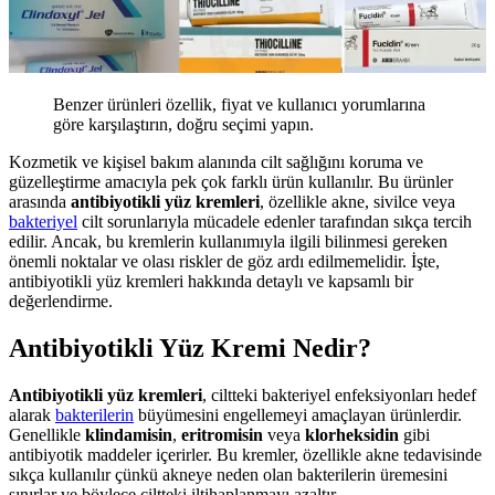
Benzer ürünleri özellik, fiyat ve kullanıcı yorumlarına
göre karşılaştırın, doğru seçimi yapın.
Kozmetik ve kişisel bakım alanında cilt sağlığını koruma ve
güzelleştirme amacıyla pek çok farklı ürün kullanılır. Bu ürünler
arasında
antibiyotikli yüz kremleri
, özellikle akne, sivilce veya
bakteriyel
cilt sorunlarıyla mücadele edenler tarafından sıkça tercih
edilir. Ancak, bu kremlerin kullanımıyla ilgili bilinmesi gereken
önemli noktalar ve olası riskler de göz ardı edilmemelidir. İşte,
antibiyotikli yüz kremleri hakkında detaylı ve kapsamlı bir
değerlendirme.
Antibiyotikli Yüz Kremi Nedir?
Antibiyotikli yüz kremleri
, ciltteki bakteriyel enfeksiyonları hedef
alarak
bakterilerin
büyümesini engellemeyi amaçlayan ürünlerdir.
Genellikle
klindamisin
,
eritromisin
veya
klorheksidin
gibi
antibiyotik maddeler içerirler. Bu kremler, özellikle akne tedavisinde
sıkça kullanılır çünkü akneye neden olan bakterilerin üremesini
sınırlar ve böylece ciltteki iltihaplanmayı azaltır.