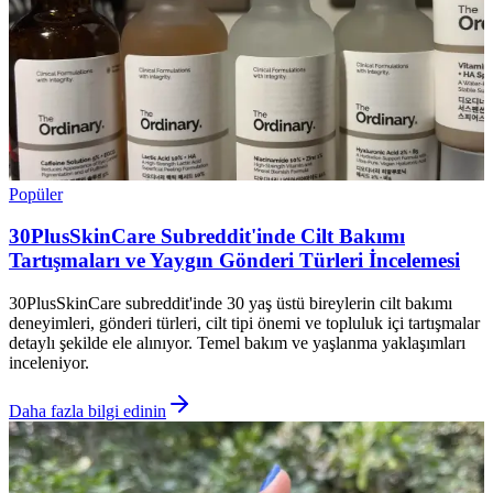
Popüler
30PlusSkinCare Subreddit'inde Cilt Bakımı
Tartışmaları ve Yaygın Gönderi Türleri İncelemesi
30PlusSkinCare subreddit'inde 30 yaş üstü bireylerin cilt bakımı
deneyimleri, gönderi türleri, cilt tipi önemi ve topluluk içi tartışmalar
detaylı şekilde ele alınıyor. Temel bakım ve yaşlanma yaklaşımları
inceleniyor.
Daha fazla bilgi edinin