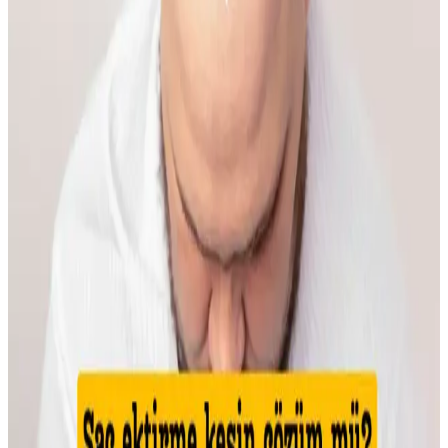
Doğal Teknikler Rehberi
Makyaja dönüşte cilt hazırlığı, doğru ürün seçimi ve göz yapısına
uygun teknikler önemlidir. Doğal ışıkta uygulanan makyaj, gerçek
renk ve uyumu sağlar, günlük hayata kolaylıkla adapte olur.
İlkbahar ve Yaz Düğünleri İçin Doğal ve Şık
Makyaj Teknikleri ve Ürün Önerileri
İlkbahar ve yaz düğünlerinde doğal ve uyumlu makyaj için cilt tonu
uyumu, doğru ürün seçimi ve özel günlere uygun teknikler
önemlidir. Nemlendirme ve kirpik bakımı görünümü tamamlar.
Kaş Bölgesindeki Sivilceyi Gizlemek ve İyileştirmek
İçin Etkili Yöntemler
Kaş bölgesinde oluşan sivilcelerde buz uygulaması, antibakteriyel
kremler ve hidrojel bant kullanımı ile şişlik azaltılır. Yeşil renk
düzeltici ve kapatıcı ile makyajla görünüm minimize edilir, cilt
sağlığı korunur.
Makyajda Kötü Günlerin Nedenleri, Çözümleri ve
Psikolojik Etkileri Üzerine Analiz