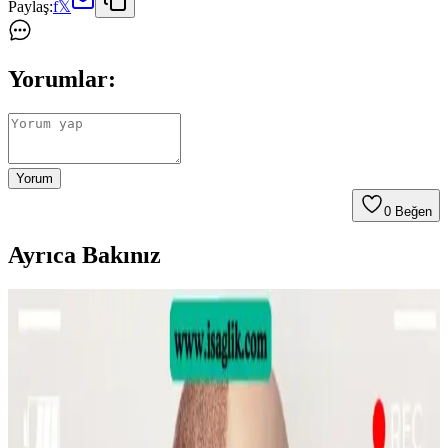
Paylaş:
f
𝕏
Yorumlar:
Yorum
0
Beğen
Ayrıca Bakınız
Sülfür Sabunu ile Sırt Aknesi Tedavisi: Etkiler,
Kullanım ve Öneriler
Sülfür sabunu, özellikle mantar kaynaklı sırt aknesinde etkili bir
tedavi seçeneği olarak öne çıkıyor. Kullanım sıklığı ve nemlendirme
önerileri ile cilt sağlığı korunmalı.