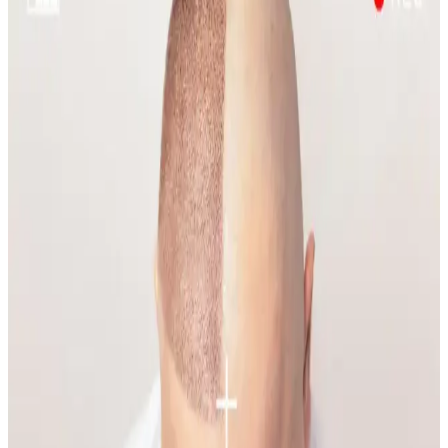
Emface Cilt Tedavisi: Yüz Hatları, Yaşlanma ve Cilt
Sağlığı Üzerine Analiz
Emface tedavisi yüz hatlarını belirginleştirirken, bazı kullanıcılar
ciltte hızlı yaşlanma belirtileri gözlemlemektedir. Tedavi etkileri,
yaşlanma ve yaşam tarzı faktörleriyle şekillenmektedir.
Gelin Makyajında Doğallık ve Kalıcılık İçin Temel
İpuçları ve Teknikler
Gelin makyajında doğal görünüm ile profesyonel fotoğraflarda
belirginlik dengelenmeli. Kaş, göz, allık, highlighter ve dudak
uygulamalarında doğru renk ve teknikler kullanılmalı, makyaj
kalıcılığı sağlanmalıdır.
Yüzde Belirli Bölgedeki Sivilce ve
Hiperpigmentasyonun Nedenleri ve Etkili Çözümleri
Yüzde belirli bir alandaki sivilce ve hiperpigmentasyonun nedenleri
temas dermatiti, bakteriyel enfeksiyon ve çevresel faktörler olabilir.
Doğru bakım ve dermatolojik destekle sorun yönetilebilir.
Makyaja Yeniden Başlamak İçin Temel Ürünler ve