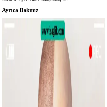
Ayrıca Bakınız
Sülfür Sabunu ile Sırt Aknesi Tedavisi: Etkiler,
Kullanım ve Öneriler
Sülfür sabunu, özellikle mantar kaynaklı sırt aknesinde etkili bir
tedavi seçeneği olarak öne çıkıyor. Kullanım sıklığı ve nemlendirme
önerileri ile cilt sağlığı korunmalı.
Emface Cilt Tedavisi: Yüz Hatları, Yaşlanma ve Cilt
Sağlığı Üzerine Analiz
Emface tedavisi yüz hatlarını belirginleştirirken, bazı kullanıcılar
ciltte hızlı yaşlanma belirtileri gözlemlemektedir. Tedavi etkileri,
yaşlanma ve yaşam tarzı faktörleriyle şekillenmektedir.
Gelin Makyajında Doğallık ve Kalıcılık İçin Temel
İpuçları ve Teknikler
Gelin makyajında doğal görünüm ile profesyonel fotoğraflarda