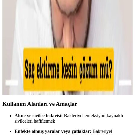
önemlidir. Nemlendirme ve kirpik bakımı görünümü tamamlar.
Kaş Bölgesindeki Sivilceyi Gizlemek ve İyileştirmek
İçin Etkili Yöntemler
Kaş bölgesinde oluşan sivilcelerde buz uygulaması, antibakteriyel
kremler ve hidrojel bant kullanımı ile şişlik azaltılır. Yeşil renk
düzeltici ve kapatıcı ile makyajla görünüm minimize edilir, cilt
sağlığı korunur.
Makyajda Kötü Günlerin Nedenleri, Çözümleri ve
Psikolojik Etkileri Üzerine Analiz
Makyajda kötü günlerin teknik nedenleri, cilt koşullarının etkisi ve
uygulama hataları detaylıca inceleniyor. Ayrıca, psikolojik etkiler ve
sosyal algı üzerine önemli bilgiler sunuluyor.
Kullanım Alanları ve Amaçlar
Akne ve sivilce tedavisi:
Bakteriyel enfeksiyon kaynaklı
sivilceleri hafifletmek
Enfekte olmuş yaralar veya çatlaklar:
Bakteriyel